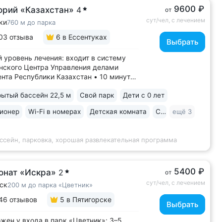
9600 ₽
орий «Казахстан»
4
от
сут/чел, с лечением
ки
760 м до парка
03 отзыва
6
в Ессентуках
Выбрать
 уровень лечения: входит в систему
ского Центра Управления делами
нта Республики Казахстан • 10 минут
ртного парка, Грязелечебницы им.
ытый бассейн 22,5 м
Свой парк
Дети с 0 лет
, бювета источников «Ессентуки 4»
нтуки-Новая» • Санаторий с восточным
ионер
Wi-Fi в номерах
Детская комната
Спа
ещё 3
ом в интерьерах. Во всех номерах...
ссейн, парковка, хорошая развлекательная программа
5400 ₽
онат «Искра»
2
от
сут/чел, с лечением
ск
200 м до парка «Цветник»
46 отзывов
5
в Пятигорске
Выбрать
жен у входа в парк «Цветник»: 3–5