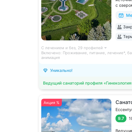
с озеро
2 крыты
Ме
зал, 24
большой
Закр
Кавказа
Терм
С лечением и без,
29 профилей
Включено:
Проживание, питание, лечение*, ба
анимация
Уникально!
Ведущий санаторий профиля «Гинекология
Санат
Акция %
Ессенту
9.7
1
Ведущий