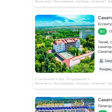
Включено:
Проживание, питание, лечение*, ба
Санат
Ессенту
9.1
1
Тихий, 
санатор
Санатор
постоян
Закр
положит
парка, 
Кондиц
Семашк
Ессентук
С лечением и без,
15 профилей
Включено:
Проживание, питание, лечение*, ба
Санат
Пятигор