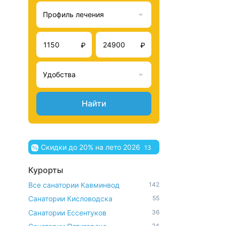
Профиль лечения
₽
₽
Удобства
Найти
Скидки до 20% на лето 2026
13
Курорты
Все санатории Кавминвод
142
Санатории Кисловодска
55
Санатории Ессентуков
36
24