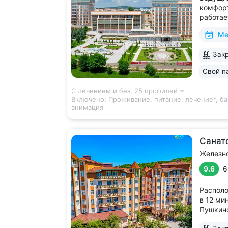
комфорт
работае
дни • Б
Ме
с термо
и морск
Закр
есть от
располо
Свой п
ещё 5
С лечением и без,
25 профилей
Включено:
Проживание, питание, лечение*, ба
анимация
Санат
Железн
9.6
6
Располо
в 12 ми
Пушкинс
Собстве