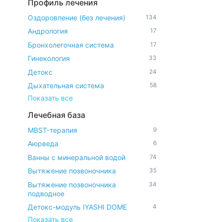
Профиль лечения
Оздоровление (без лечения)
134
Андрология
17
Бронхолегочная система
17
Гинекология
33
Детокс
24
Дыхательная система
58
Показать все
Лечебная база
MBST-терапия
9
Аюрведа
6
Ванны с минеральной водой
74
Вытяжение позвоночника
35
Вытяжение позвоночника
34
подводное
Детокс-модуль IYASHI DOME
4
Показать все