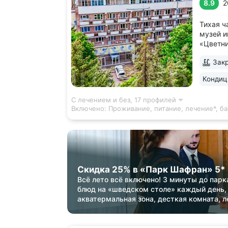
8.9
2
Тихая ч
музей и
«Цветни
Лермонт
Закр
дороги 
серовод
Кондиц
этого и
в санато
С лечением и без,
17 профилей
Включено:
Проживание, питание, лечение*, б
Скидка 25% в «Парк Шафран» 5*
Всё лето всё включено! 3 минуты до парк
блюд на «шведском столе» каждый день,
акватермальная зона, десткая комната, л