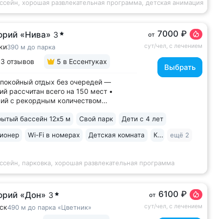
ссейн, хорошая развлекательная программа, детская анимация
7000 ₽
орий «Нива»
3
от
сут/чел, с лечением
ки
390 м до парка
13 отзывов
5
в Ессентуках
Выбрать
спокойный отдых без очередей —
ий рассчитан всего на 150 мест •
ий с рекордным количеством
ных гостей. 97% отзывов —
ытый бассейн 12х5 м
Свой парк
Дети с 4 лет
ельные • 3 минуты до Курортного
6–10 минут до Грязелечебницы им.
ионер
Wi-Fi в номерах
Детская комната
Караоке
ещё 2
о и бюветов минеральной воды
и № 4,...
ссейн, парковка, хорошая развлекательная программа
6100 ₽
орий «Дон»
3
от
сут/чел, с лечением
ск
490 м до парка «Цветник»