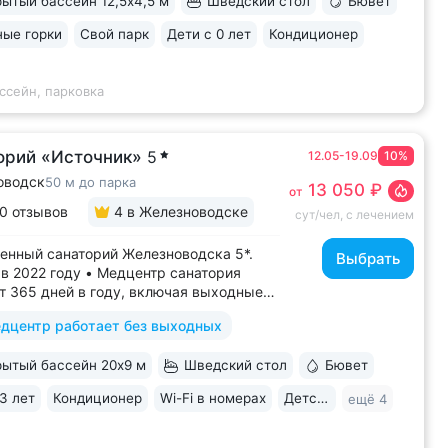
ытый бассейн 12,5х4,5 м
Шведский стол
Бювет
ьной водой № 61, которую можно
вать только здесь. Источник
ые горки
Свой парк
Дети с 0 лет
Кондиционер
сентукского типа показан для лечения
аний...
ссейн, парковка
орий «Источник»
5
12.05-19.09
10%
оводск
50 м до парка
13 050 ₽
от
0 отзывов
4
в Железноводске
сут/чел, с лечением
енный санаторий Железноводска 5*.
Выбрать
в 2022 году • Медцентр санатория
т 365 дней в году, включая выходные
ники • Центр курортной зоны: в шаговой
дцентр работает без выходных
ости курортный парк, Пушкинская
, бюветы «Славяновский»
ытый бассейн 20х9 м
Шведский стол
Бювет
новский», бальнеогрязелечебница,
ая...
3 лет
Кондиционер
Wi-Fi в номерах
Детская комната
ещё 4