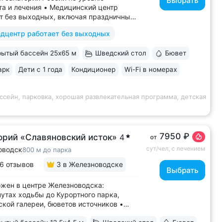
Выбрать
а и лечения • Медицинский центр
т без выходных, включая праздничные
ассейн 652 кв.м. (25×65 м)
дцентр работает без выходных
терапией, джакузи, каскадом
ой волной. Глубина от 30 до 180 см,
ытый бассейн 25х65 м
Шведский стол
Бювет
дельная детская зона. Рядом
жены закрытая терраса...
арк
Дети с 1 года
Кондиционер
Wi-Fi в номерах
ссейн, парковка, хорошая развлекательная программа, детская
7950 ₽
орий «Славяновский исток»
4
от
сут/чел, с лечением
оводск
800 м до парка
6 отзывов
3
в Железноводске
Выбрать
жен в центре Железноводска:
нутах ходьбы до Курортного парка,
кой галереи, бюветов источников •
нная скважина и бювет с уникальной