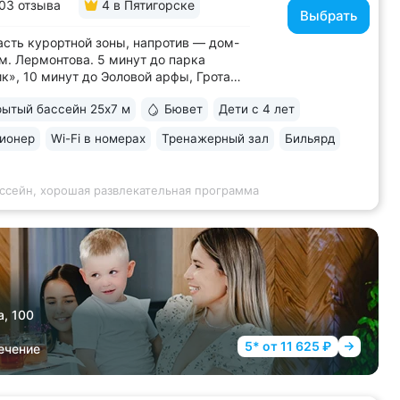
03 отзыва
4
в Пятигорске
Выбрать
асть курортной зоны, напротив — дом-
м. Лермонтова. 5 минут до парка
к», 10 минут до Эоловой арфы, Грота
ова, смотровых площадок, канатной
ытый бассейн 25х7 м
Бювет
Дети с 4 лет
• Два бювета углекисло-
ородной минеральной воды № 29. Воду
ионер
Wi-Fi в номерах
Тренажерный зал
Бильярд
сточника можно попробовать только
рии...
ассейн, хорошая развлекательная программа
а, 100
5* от 11 625 ₽
ечение