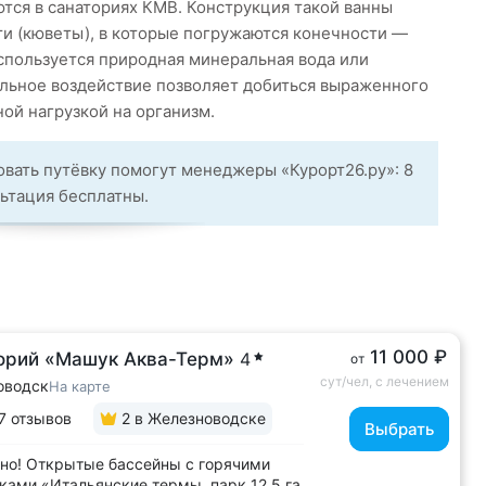
тся в санаториях КМВ. Конструкция такой ванны
и (кюветы), в которые погружаются конечности —
используется природная минеральная вода или
льное воздействие позволяет добиться выраженного
ой нагрузкой на организм.
овать путёвку помогут менеджеры «Курорт26.ру»: 8
льтация бесплатны.
11 000 ₽
орий «Машук Аква-Терм»
4
от
сут/чел, с лечением
оводск
На карте
7 отзывов
2
в Железноводске
Выбрать
но! Открытые бассейны с горячими
ками «Итальянские термы, парк 12,5 га