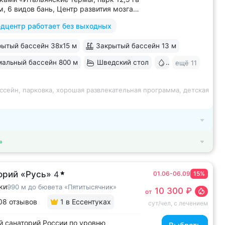
м, 6 видов бань, Центр развития мозга,
х бассейна, «шведский стол» и детокс-
дцентр работает без выходных
 программы лечения, EMS-тренировки,
 спа-комплекс, вода «Легенда
ытый бассейн 38х15 м
Закрытый бассейн 13 м
» • Расположен в уединенном...
альный бассейн 800 м
Шведский стол
Бювет
ещё 11
ссейн, парковка, хорошая развлекательная программа, детская
»
орий «Русь»
4
01.06-06.09
15%
ки
990 м до бювета «Пятитысячник»
10 300 ₽
от
08 отзывов
1
в Ессентуках
сут/чел, с лечением
 санаторий России по уровню