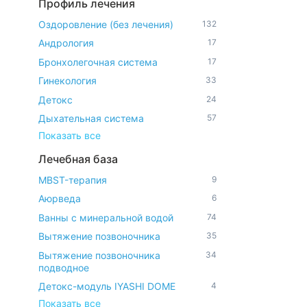
Профиль лечения
Оздоровление (без лечения)
132
Андрология
17
Бронхолегочная система
17
Гинекология
33
Детокс
24
Дыхательная система
57
Показать все
Лечебная база
MBST-терапия
9
Аюрведа
6
Ванны с минеральной водой
74
Вытяжение позвоночника
35
Вытяжение позвоночника
34
подводное
Детокс-модуль IYASHI DOME
4
Показать все