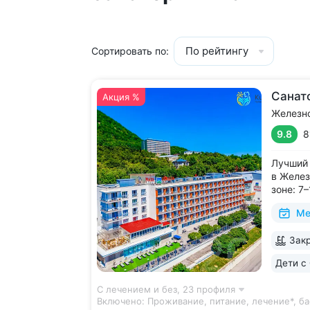
По рейтингу
Сортировать по:
Санат
Акция %
Железн
9.8
8
Лучший 
в Желез
зоне: 7
галереи
Ме
и «Смир
с минер
Закр
в одном
чтобы п
Дети с 
С лечением и без,
23 профиля
Включено:
Проживание, питание, лечение*, ба