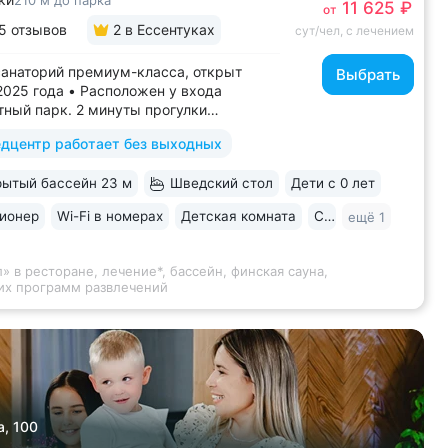
210 м до парка
11 625 ₽
от
5 отзывов
2
в Ессентуках
сут/чел, с лечением
анаторий премиум-класса, открыт
Выбрать
2025 года • Расположен у входа
тный парк. 2 минуты прогулки
елечебницы им. Семашко и Бювета № 4
дцентр работает без выходных
ермальная зона: бассейн с водопадом,
 сауна. Бесплатное посещение
ытый бассейн 23 м
Шведский стол
Дети с 0 лет
о во все виды путёвок • Трёхразовое
..
ионер
Wi-Fi в номерах
Детская комната
Спа
ещё 1
 в ресторане, лечение*, бассейн, финская сауна,
ших программ развлечений
а, 100