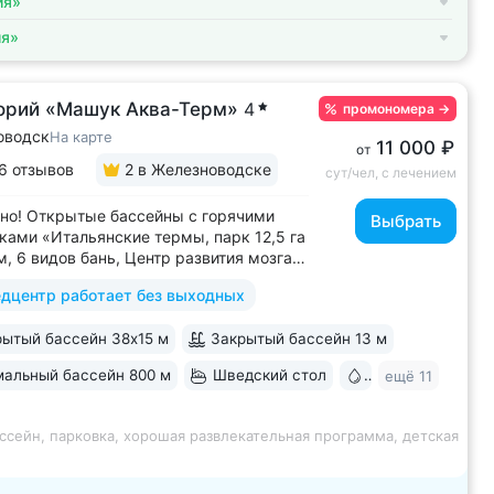
ия»
ия»
орий «Машук Аква-Терм»
4
промономера
→
оводск
На карте
11 000 ₽
от
6 отзывов
2
в Железноводске
сут/чел, с лечением
но! Открытые бассейны с горячими
Выбрать
ками «Итальянские термы, парк 12,5 га
м, 6 видов бань, Центр развития мозга,
х бассейна, «шведский стол» и детокс-
дцентр работает без выходных
 программы лечения, EMS-тренировки,
 спа-комплекс, вода «Легенда
ытый бассейн 38х15 м
Закрытый бассейн 13 м
» • Расположен в уединенном...
альный бассейн 800 м
Шведский стол
Бювет
ещё 11
ссейн, парковка, хорошая развлекательная программа, детская