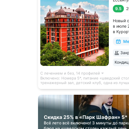
9.5
2
Новый с
в июле 
в Курор
до Гряз
Ме
• Акват
финская
Закр
включен
питание.
Кондиц
С лечением и без,
14 профилей
Включено:
Номера 5*, питание «шведский стол»
тренажерный зал, детский клуб, одна из луч
Скидка 25% в «Парк Шафран» 5*
Всё лето всё включено! 3 минуты до парк
блюд на «шведском столе» каждый день,