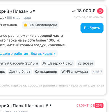
18 000 ₽
орий «Плаза»
5
от
сут/чел, с лечением
одск
100 м до парка
8 отзывов
3
в Кисловодске
Выбрать
ное расположение в средней части
ого парка на высоте более 1000 м:
лес, чистый горный воздух, красивые
 горы • Медицинский центр 3000 кв.м.
дцентр работает без выходных
 43 врача и 220 медспециалистов
 квалификации • Более 1000 видов
ытый бассейн 25x10 м
Шведский стол
Бювет
тики и ДНК-исследований. Есть
ика...
арк
Дети с 0 лет
Кондиционер
Wi-Fi в номерах
ещё 7
ссейн, парковка, хорошая развлекательная программа, детская
орий «Парк Шафран»
5
01.06-31.08
25%
ки