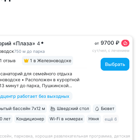
9700 ₽
орий «Плаза»
4
от
сут/чел, с лечением
оводск
750 м до парка
1 отзыв
1
в Железноводске
Выбрать
санаторий для семейного отдыха
новодске • Расположен в курортной
–13 минут до парка, Пушкинской
, бюветов «Славяновский»
дцентр работает без выходных
новский» • Собственный бювет
альной водой «Славяновская» • Все
ытый бассейн 7х12 м
Шведский стол
Бювет
 здании: не нужно выходить на улицу,
олучить лечение,...
0 лет
Кондиционер
Wi-Fi в номерах
Няня
ещё 6
ссейн, парковка, хорошая развлекательная программа, детская