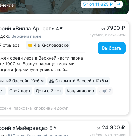
5* от 11 625 ₽
ечение
7900 ₽
орий «Вилла Арнест»
4
от
сут/чел, с лечением
одск
В Верхнем парке
7 отзывов
4
в Кисловодске
Выбрать
жен среди леса в Верхней части парка
те 1000 м. Воздух насыщен ионами,
отроги формируют уникальный
имат с комфортной температурой
ытый бассейн 10х6 м
Открытый бассейн 10х6 м
остью воздуха. Прямой выход
енкур № 2Б Кисловодского парка •
ет
Свой парк
Дети с 2 лет
Кондиционер
ещё 7
 лучших вариантов для уединенного
В санатории...
ссейн, парковка, спокойный досуг
24 900 ₽
орий «Майерведа»
5
от
сут/чел, с лечением
одск
550 м до Каскадной лестницы