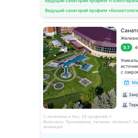
Ведущий санаторий профиля «Психотерап
Ведущий санаторий профиля «Косметолог
Санат
Железн
9.7
4
Уникаль
источни
с озеро
2 крыты
Ме
зал, 24
большой
Закр
Кавказа
Терм
С лечением и без,
29 профилей
Включено:
Проживание, питание, лечение*, ба
анимация