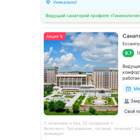
Уникально!
Ведущий санаторий профиля «Гинекология
Санат
Акция %
Ессенту
9.7
1
Ведущий
комфорт
работае
дни • Б
Ме
с термо
и морск
Закр
есть от
располо
Свой п
ещё 5
С лечением и без,
25 профилей
Включено:
Проживание, питание, лечение*, ба
анимация