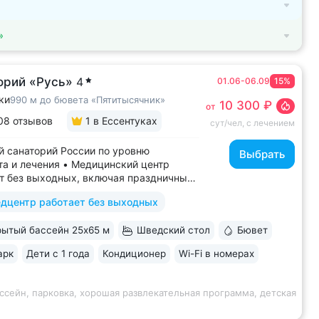
»
орий «Русь»
4
01.06-06.09
15%
ки
990 м до бювета «Пятитысячник»
10 300 ₽
от
08 отзывов
1
в Ессентуках
сут/чел, с лечением
 санаторий России по уровню
Выбрать
а и лечения • Медицинский центр
т без выходных, включая праздничные
ассейн 652 кв.м. (25×65 м)
дцентр работает без выходных
терапией, джакузи, каскадом
ой волной. Глубина от 30 до 180 см,
ытый бассейн 25х65 м
Шведский стол
Бювет
дельная детская зона. Рядом
жены закрытая терраса...
арк
Дети с 1 года
Кондиционер
Wi-Fi в номерах
ссейн, парковка, хорошая развлекательная программа, детская