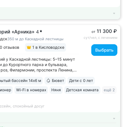
11 300 ₽
орий «Арника»
4
от
сут/чел, с лечением
одск
350 м до Каскадной лестницы
0 отзывов
1
в Кисловодске
Выбрать
ий у Каскадной лестницы: 5–15 минут
и до Курортного парка и бульвара,
роз, Филармонии, проспекта Ленина,
 Кшесинской • Новый санаторий,
ытый бассейн 14х6 м
Бювет
Дети с 0 лет
в 2018 году. 95% отзывов о санатории
ельные. Многие гости отмечают, что
ионер
Wi-Fi в номерах
Няня
Детская комната
ещё 2
ий превзошёл ожидания по уровню...
ссейн, спокойный досуг