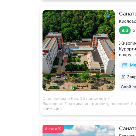
Санат
Кислов
9.6
3
Живопис
Курортн
вокруг 
виды на
Ме
В штате
высокой
Закр
диагнос
диагност
Свой п
С лечением и без,
25 профилей
Включено:
Проживание, питание, лечение*, ба
анимация
Санат
Акция %
Ессенту