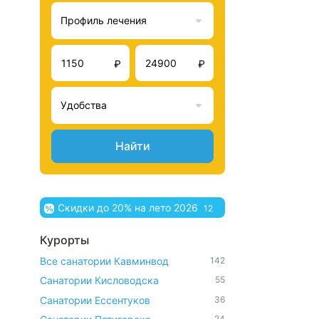
Профиль лечения
₽
₽
Удобства
Найти
Скидки до 20% на лето 2026
12
Курорты
Все санатории Кавминвод
142
Санатории Кисловодска
55
Санатории Ессентуков
36
24