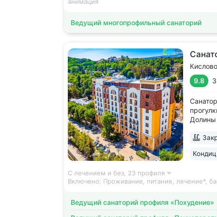
анимация
Ведущий многопрофильный санаторий
Санат
Кислов
9.8
3
Санатор
прогулк
Долины 
усадьбы
Закр
открыт 
положит
Кондиц
санатор
С лечением и без,
23 профиля
Включено:
Проживание, питание, лечение*, ба
Ведущий санаторий профиля «Похудение»