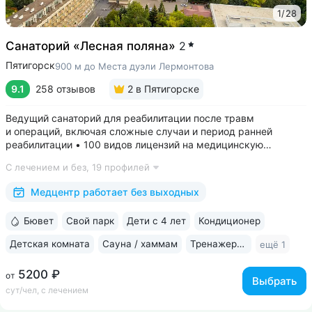
1
/
28
Санаторий «Лесная поляна»
2
Пятигорск
900 м до Места дуэли Лермонтова
9.1
258 отзывов
2
в Пятигорске
Ведущий санаторий для реабилитации после травм
и операций, включая сложные случаи и период ранней
реабилитации • 100 видов лицензий на медицинскую
деятельность, более 2500 видов медуслуг и процедур •
С лечением и без,
19 профилей
Доступная среда для гостей на колясках: в номерах,
на территории, в столовой • Расположен...
Медцентр работает без выходных
Бювет
Свой парк
Дети с 4 лет
Кондиционер
Детская комната
Сауна / хаммам
Тренажерный зал
ещё 1
5200 ₽
от
Выбрать
сут/чел, с лечением