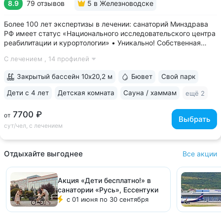
8.9
79 отзывов
5
в Железноводске
Более 100 лет экспертизы в лечении: санаторий Минздрава
РФ имеет статус «Национального исследовательского центра
реабилитации и курортологии» • Уникально! Собственная
скважина и бювет минеральной воды «Владимирская».
С лечением ,
14 профилей
«Горный воздух» — единственный санаторий, где можно
пройти питьевой лечение...
Закрытый бассейн 10х20,2 м
Бювет
Свой парк
Дети с 4 лет
Детская комната
Сауна / хаммам
ещё 2
7700 ₽
от
Выбрать
сут/чел, с лечением
Отдыхайте выгоднее
Все акции
Акция «Дети бесплатно!» в
санатории «Русь», Ессентуки
с 01 июня по 30 сентября