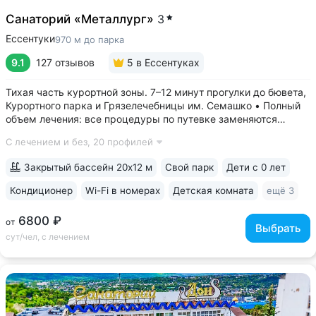
Санаторий «Металлург»
3
Ессентуки
970 м до парка
9.1
127 отзывов
5
в Ессентуках
Тихая часть курортной зоны. 7–12 минут прогулки до бювета,
Курортного парка и Грязелечебницы им. Семашко • Полный
объем лечения: все процедуры по путевке заменяются
на другие при наличии противопоказаний • В цену базовой
С лечением и без,
20 профилей
путевки включены дорогие процедуры: эндоскопические
исследования,...
Закрытый бассейн 20х12 м
Свой парк
Дети с 0 лет
Кондиционер
Wi-Fi в номерах
Детская комната
ещё 3
6800 ₽
от
Выбрать
сут/чел, с лечением