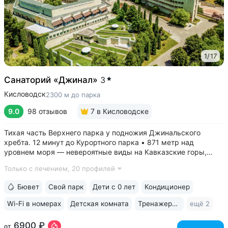
1
/
17
Санаторий «Джинал»
3
Кисловодск
2300 м до парка
9.0
98 отзывов
7
в Кисловодске
Тихая часть Верхнего парка у подножия Джинальского
хребта. 12 минут до Курортного парка • 871 метр над
уровнем моря ­— невероятные виды на Кавказские горы,
чистый воздух, тишина и уединение. На территории и рядом
Только с лечением,
20 профилей
расположены лучшие смотровые площадки Кисловодска •
Собственный бювет...
Бювет
Свой парк
Дети с 0 лет
Кондиционер
Wi-Fi в номерах
Детская комната
Тренажерный зал
ещё 2
6900 ₽
от