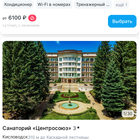
Кондиционер
Wi-Fi в номерах
Тренажерный зал
ещё 1
6100 ₽
от
Выбрать
сут/чел, с лечением
1
/
30
Санаторий «Центросоюз»
3
Кисловодск
310 м до Каскадной лестницы