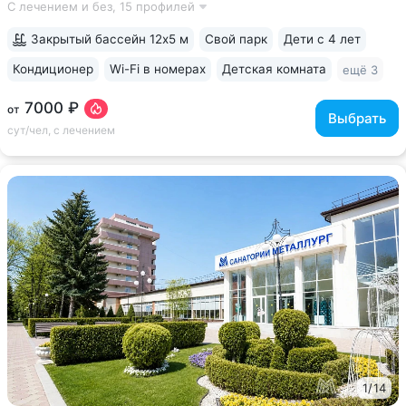
С лечением и без,
15 профилей
до Грязелечебницы им. Семашко и бюветов минеральной
воды Ессентуки № 4,...
Закрытый бассейн 12х5 м
Свой парк
Дети с 4 лет
Кондиционер
Wi-Fi в номерах
Детская комната
ещё 3
7000 ₽
от
Выбрать
сут/чел, с лечением
1
/
14