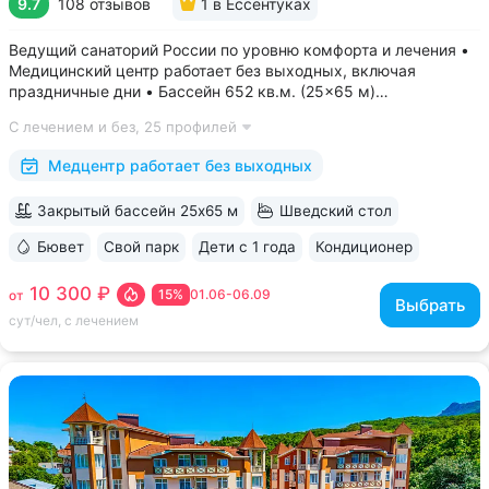
9.7
108 отзывов
1
в Ессентуках
Ведущий санаторий России по уровню комфорта и лечения •
Медицинский центр работает без выходных, включая
праздничные дни • Бассейн 652 кв.м. (25×65 м)
с термотерапией, джакузи, каскадом и морской волной.
С лечением и без,
25 профилей
Глубина от 30 до 180 см, есть отдельная детская зона. Рядом
расположены закрытая терраса...
Медцентр работает без выходных
Закрытый бассейн 25х65 м
Шведский стол
Бювет
Свой парк
Дети с 1 года
Кондиционер
ещё 6
10 300 ₽
15%
01.06-06.09
от
Выбрать
сут/чел, с лечением