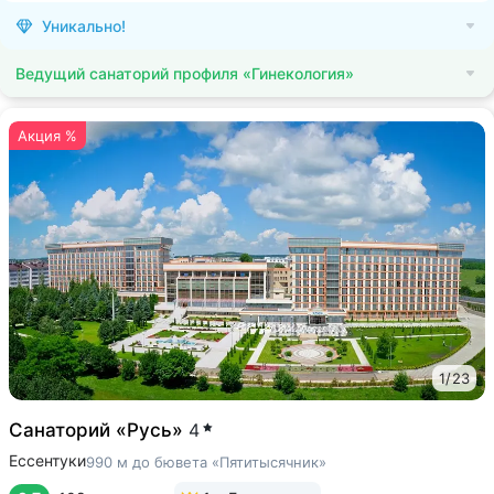
Уникально!
Ведущий санаторий профиля «Гинекология»
Акция %
1
/
23
Санаторий «Русь»
4
Ессентуки
990 м до бювета «Пятитысячник»