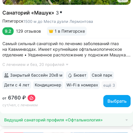
Санаторий «Машук»
3
Пятигорск
1500 м до Места дуэли Лермонтова
9.2
129 отзывов
1
в Пятигорске
Самый сильный санаторий по лечению заболеваний глаз
на Кавминводах. Имеет крупнейшее офтальмологическое
отделение • Уединенное расположение у подножия Машука.
В пешей доступности: Место дуэли Лермонтова, смотровая
С лечением и без,
20 профилей
площадка Ворота любви, начало терренкура вокруг Машука.
В 5 минутах ж/д станция...
Закрытый бассейн 20х8 м
Бювет
Свой парк
Дети с 4 лет
Кондиционер
Wi-Fi в номерах
ещё 3
6760 ₽
от
Выбрать
сут/чел, с лечением
Ведущий санаторий профиля «Офтальмология»