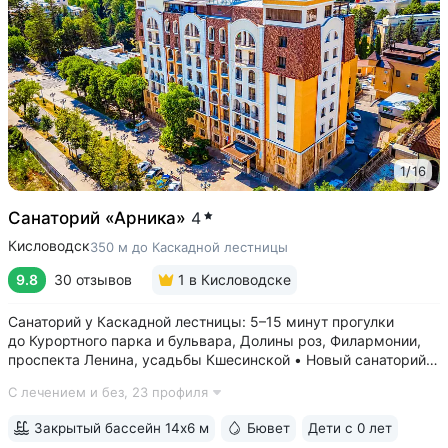
1
/
16
Санаторий «Арника»
4
Кисловодск
350 м до Каскадной лестницы
9.8
30 отзывов
1
в Кисловодске
Санаторий у Каскадной лестницы: 5–15 минут прогулки
до Курортного парка и бульвара, Долины роз, Филармонии,
проспекта Ленина, усадьбы Кшесинской • Новый санаторий,
открыт в 2018 году. 95% отзывов о санатории
С лечением и без,
23 профиля
положительные. Многие гости отмечают, что санаторий
превзошёл ожидания по уровню...
Закрытый бассейн 14х6 м
Бювет
Дети с 0 лет