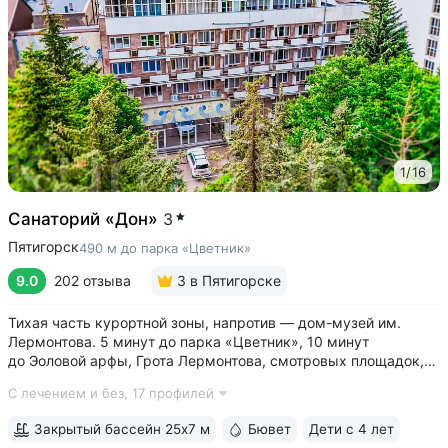
1
/
16
Санаторий «Дон»
3
Пятигорск
490 м до парка «Цветник»
9.0
202 отзыва
3
в Пятигорске
Тихая часть курортной зоны, напротив — дом-музей им.
Лермонтова. 5 минут до парка «Цветник», 10 минут
до Эоловой арфы, Грота Лермонтова, смотровых площадок,
канатной дороги • Два бювета углекисло-сероводородной
С лечением и без,
17 профилей
минеральной воды № 29. Воду этого источника можно
попробовать только в санатории...
Закрытый бассейн 25х7 м
Бювет
Дети с 4 лет