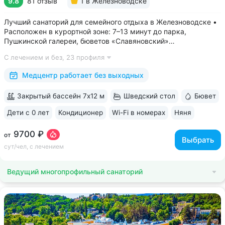
9.8
81 отзыв
1
в Железноводске
Лучший санаторий для семейного отдыха в Железноводске •
Расположен в курортной зоне: 7–13 минут до парка,
Пушкинской галереи, бюветов «Славяновский»
и «Смирновский» • Собственный бювет с минеральной водой
С лечением и без,
23 профиля
«Славяновская» • Все в одном здании: не нужно выходить
на улицу, чтобы получить лечение,...
Медцентр работает без выходных
Закрытый бассейн 7х12 м
Шведский стол
Бювет
Дети с 0 лет
Кондиционер
Wi-Fi в номерах
Няня
ещё 6
9700 ₽
от
Выбрать
сут/чел, с лечением
Ведущий многопрофильный санаторий