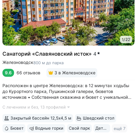
1
/
22
Санаторий «Славяновский исток»
4
Железноводск
800 м до парка
9.6
66 отзывов
3
в Железноводске
Расположен в центре Железноводска: в 12 минутах ходьбы
до Курортного парка, Пушкинской галереи, бюветов
источников • Собственная скважина и бювет с уникальной
минеральной водой № 61, которую можно попробовать
С лечением и без,
13 профилей
только здесь. Источник № 61 ессентукского типа показан для
лечения заболеваний...
Закрытый бассейн 12,5х4,5 м
Шведский стол
Бювет
Водные горки
Свой парк
Дети с 0 лет
ещё 7