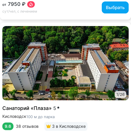
7950 ₽
от
Выбрать
сут/чел, с лечением
1
/
26
Санаторий «Плаза»
5
Кисловодск
100 м до парка
9.6
38 отзывов
3
в Кисловодске