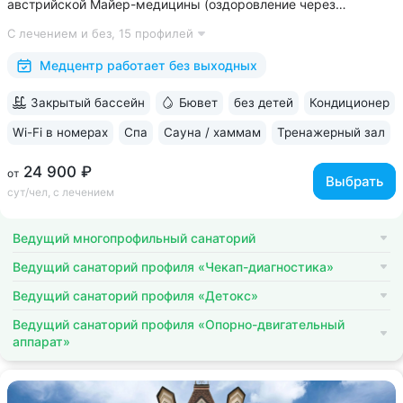
австрийской Майер-медицины (оздоровление через
восстановление ЖКТ), древнеиндийской Аюрведы •
С лечением и без,
15 профилей
Победитель международной премии The World Luxury Awards.
Премия «Вояж» за лучший велнес-проект...
Медцентр работает без выходных
Закрытый бассейн
Бювет
без детей
Кондиционер
Wi-Fi в номерах
Спа
Сауна / хаммам
Тренажерный зал
24 900 ₽
от
Выбрать
сут/чел, с лечением
Ведущий многопрофильный санаторий
Ведущий санаторий профиля «Чекап-диагностика»
Ведущий санаторий профиля «Детокс»
Ведущий санаторий профиля «Опорно-двигательный
аппарат»