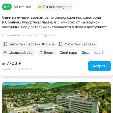
9.0
63 отзыва
7
в Кисловодске
Один из лучших вариантов по расположению: санаторий
в Среднем Курортном парке, в 5 минутах от Каскадной
лестницы. Все достопримечательности в пешей доступности
• Парк санатория с фонтаном, цветниками, беседками
С лечением и без,
24 профиля
переходит в Курортный парк, к терренкурам № 3 и № 2Б •
В путёвки включен большой...
Закрытый бассейн 10х12 м
Открытый бассейн
Шведский стол
Бювет
Свой парк
Дети с 2 лет
ещё 6
7700 ₽
от
Выбрать
сут/чел, с лечением