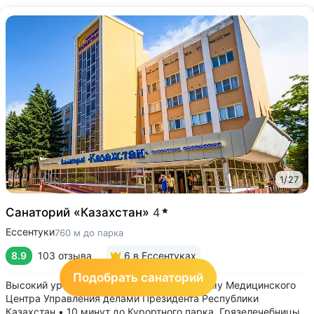
1
/
27
Санаторий «Казахстан»
4
Ессентуки
760 м до парка
8.9
103 отзыва
6
в Ессентуках
Подобрать санаторий
Высокий уровень лечения: входит в систему Медицинского
Центра Управления делами Президента Республики
Казахстан • 10 минут до Курортного парка, Грязелечебницы