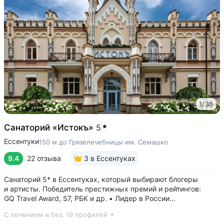
1
/
36
Санаторий «Истокъ»
5
Ессентуки
150 м до Грязелечебницы им. Семашко
9.4
22 отзыва
3
в Ессентуках
Санаторий 5* в Ессентуках, который выбирают блогеры
и артисты. Победитель престижных премий и рейтингов:
GQ Travel Award, S7, РБК и др. • Лидер в России
по аппаратной косметологии: массаж ICOONE, лечение
С лечением и без,
19 профилей
целлюлита и вен «Эндосфера», коррекция фигуры Tesla