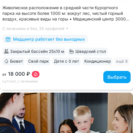
Живописное расположение в средней части Курортного
парка на высоте более 1000 м: вокруг лес, чистый горный
воздух, красивые виды на горы • Медицинский центр 3000
кв.м. В штате 43 врача и 220 медспециалистов высокой
С лечением и без,
25 профилей
квалификации • Более 1000 видов диагностики и ДНК-
исследований. Есть диагностика...
Медцентр работает без выходных
Закрытый бассейн 25x10 м
Шведский стол
Бювет
Свой парк
Дети с 0 лет
Кондиционер
ещё 8
18 000 ₽
от
Выбрать
сут/чел, с лечением