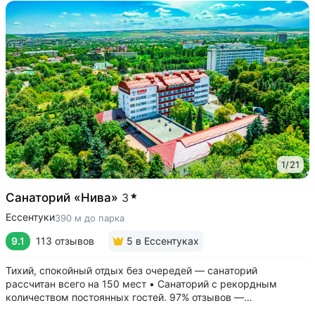
1
/
21
Санаторий «Нива»
3
Ессентуки
390 м до парка
9.1
113 отзывов
5
в Ессентуках
Тихий, спокойный отдых без очередей — санаторий
рассчитан всего на 150 мест • Санаторий с рекордным
количеством постоянных гостей. 97% отзывов —
положительные • 3 минуты до Курортного парка, 6–10 минут