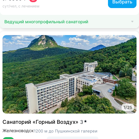
Выбрать
сут/чел, с лечением
Ведущий многопрофильный санаторий
1
/
25
Санаторий «Горный Воздух»
3
Железноводск
1200 м до Пушкинской галереи