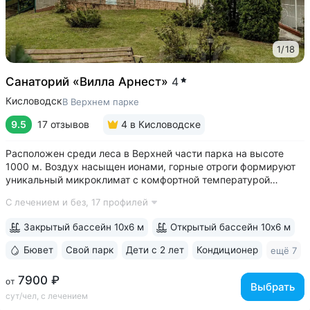
1
/
18
Санаторий «Вилла Арнест»
4
Кисловодск
В Верхнем парке
9.5
17 отзывов
4
в Кисловодске
Расположен среди леса в Верхней части парка на высоте
1000 м. Воздух насыщен ионами, горные отроги формируют
уникальный микроклимат с комфортной температурой
и влажностью воздуха. Прямой выход на терренкур
С лечением и без,
17 профилей
№ 2Б Кисловодского парка • Один из лучших вариантов для
уединенного отдыха. В санатории...
Закрытый бассейн 10х6 м
Открытый бассейн 10х6 м
Бювет
Свой парк
Дети с 2 лет
Кондиционер
ещё 7
7900 ₽
от
Выбрать
сут/чел, с лечением