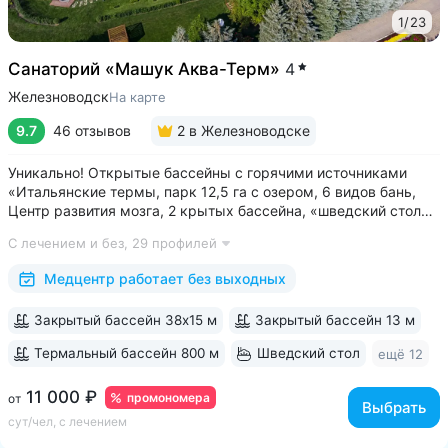
1
/
23
Санаторий «Машук Аква-Терм»
4
Железноводск
На карте
9.7
46 отзывов
2
в Железноводске
Уникально! Открытые бассейны с горячими источниками
«Итальянские термы, парк 12,5 га с озером, 6 видов бань,
Центр развития мозга, 2 крытых бассейна, «шведский стол»
и детокс-зал, 24 программы лечения, EMS-тренировки,
С лечением и без,
29 профилей
большой спа-комплекс, вода «Легенда Кавказа» •
Расположен в уединенном...
Медцентр работает без выходных
Закрытый бассейн 38х15 м
Закрытый бассейн 13 м
Термальный бассейн 800 м
Шведский стол
ещё 12
11 000 ₽
промономера
от
Выбрать
сут/чел, с лечением