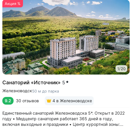
Акция %
1
/
20
Санаторий «Источник»
5
Железноводск
50 м до парка
9.2
30 отзывов
4
в Железноводске
Единственный санаторий Железноводска 5*. Открыт в 2022
году • Медцентр санатория работает 365 дней в году,
включая выходные и праздники • Центр курортной зоны:
в шаговой доступности курортный парк, Пушкинская галерея,