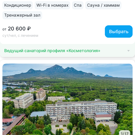
Former, безинъекционная мезотерапия...
Кондиционер
Wi-Fi в номерах
Спа
Сауна / хаммам
Тренажерный зал
20 600 ₽
от
Выбрать
сут/чел, с лечением
Ведущий санаторий профиля «Косметология»
1
/
17