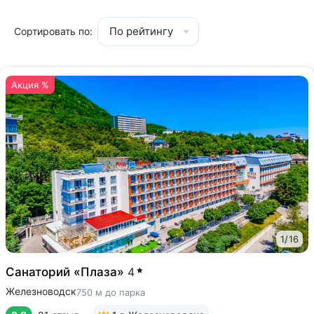
По рейтингу
Сортировать по:
Акция %
1
/
16
Санаторий «Плаза»
4
Железноводск
750 м до парка