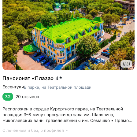
1
/
31
Пансионат «Плаза»
4
Ессентуки
В парке, на Театральной площади
7.2
20 отзывов
Расположен в сердце Курортного парка, на Театральной
площади: 3–8 минут прогулки до зала им. Шаляпина,
Николаевских ванн, грязелечебницы им. Семашко • Прямой
выход к Галереи источника № 17, до бювета «Источник
С лечением и без,
5 профилей
№ 4» — 5 минут прогулки • Всего 27 номеров — спокойно,