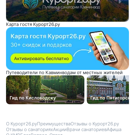
Карта гостя Курорт26.ру
Путеводители по Кавминводам от местных жителей
Гид по Кисловодску
Гид по Пятигорску
О Курорт26.ру
Преимущества
Отзывы о Курорт26.ру
Отзывы о санаториях
Акции
Врачи санаториев
Афиша