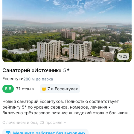
1
/
23
Санаторий «Источник»
5
Ессентуки
280 м до парка
8.8
71 отзыв
7
в Ессентуках
Новый санаторий Ессентуков. Полностью соответствует
рейтингу 5* по уровню сервиса, номеров, лечения •
Включено трёхразовое питание «шведский стол» с большим
выбором блюд. Один из лучших вариантов по питанию
С лечением и без,
23 профиля
в Ессентуках • Центр Курортной зоны: 3 минуты
до Курортного парка и Грязелечебницы им....
Медцентр работает без выходных