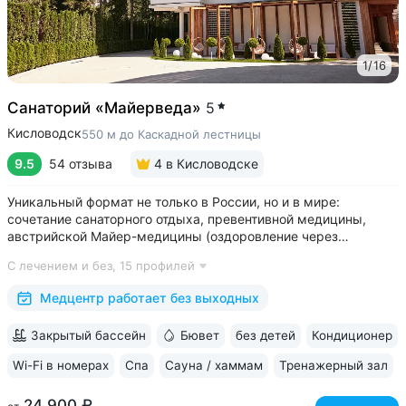
1
/
16
Санаторий «Майерведа»
5
Кисловодск
550 м до Каскадной лестницы
9.5
54 отзыва
4
в Кисловодске
Уникальный формат не только в России, но и в мире:
сочетание санаторного отдыха, превентивной медицины,
австрийской Майер-медицины (оздоровление через
восстановление ЖКТ), древнеиндийской Аюрведы •
С лечением и без,
15 профилей
Победитель международной премии The World Luxury Awards.
Премия «Вояж» за лучший велнес-проект...
Медцентр работает без выходных
Закрытый бассейн
Бювет
без детей
Кондиционер
Wi-Fi в номерах
Спа
Сауна / хаммам
Тренажерный зал
24 900 ₽