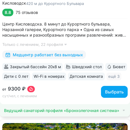
Кисловодск
420 м до Курортного Бульвара
8.8
75 отзывов
Центр Кисловодска. 8 минут до Курортного бульвара,
Нарзанной галереи, Курортного парка • Одна из самых
насыщенных и разнообразных программ развлечений: живая
музыка, концерты, дискотеки, кинопоказы, лазерные шоу,
Только с лечением,
22 профиля
стендап, мастер-классы по рисованию «эбру» и танцам
(бачата, восточные танцы)....
Медцентр работает без выходных
Закрытый бассейн 20х8 м
Шведский стол
Бювет
Дети с 0 лет
Wi-Fi в номерах
Детская комната
ещё 3
9300 ₽
от
Выбрать
сут/чел, с лечением
Ведущий санаторий профиля «Бронхолегочная система»