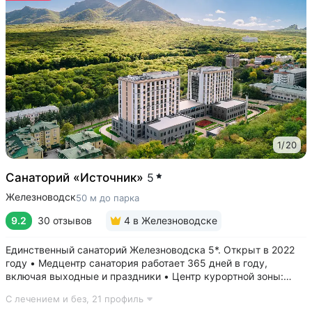
1
/
20
Санаторий «Источник»
5
Железноводск
50 м до парка
9.2
30 отзывов
4
в Железноводске
Единственный санаторий Железноводска 5*. Открыт в 2022
году • Медцентр санатория работает 365 дней в году,
включая выходные и праздники • Центр курортной зоны:
в шаговой доступности курортный парк, Пушкинская галерея,
С лечением и без,
21 профиль
бюветы «Славяновский» и «Смирновский»,