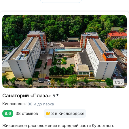
1
/
26
Санаторий «Плаза»
5
Кисловодск
100 м до парка
9.6
38 отзывов
3
в Кисловодске
Живописное расположение в средней части Курортного