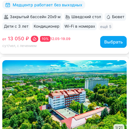
бальнеогрязелечебница, каскадная...
Медцентр работает без выходных
Закрытый бассейн 20х9 м
Шведский стол
Бювет
Дети с 3 лет
Кондиционер
Wi-Fi в номерах
ещё 5
13 050 ₽
10%
12.05-19.09
от
Выбрать
сут/чел, с лечением
1
/
21