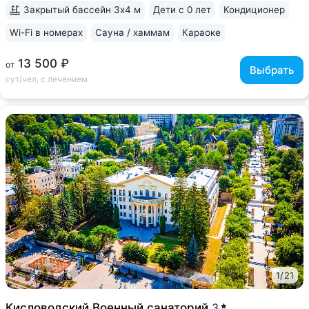
нет очереди на процедуры,...
Закрытый бассейн 3х4 м
Дети с 0 лет
Кондиционер
Wi-Fi в номерах
Сауна / хаммам
Караоке
13 500 ₽
от
Выбрать
сут/чел, с лечением
1
/
21
Кисловодский Военный санаторий
3