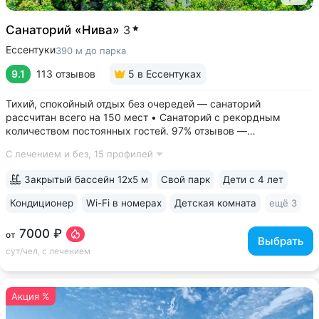
Санаторий «Нива»
3
Ессентуки
390 м до парка
9.1
113 отзывов
5
в Ессентуках
Тихий, спокойный отдых без очередей — санаторий
рассчитан всего на 150 мест • Санаторий с рекордным
количеством постоянных гостей. 97% отзывов —
положительные • 3 минуты до Курортного парка, 6–10 минут
С лечением и без,
15 профилей
до Грязелечебницы им. Семашко и бюветов минеральной
воды Ессентуки № 4,...
Закрытый бассейн 12х5 м
Свой парк
Дети с 4 лет
Кондиционер
Wi-Fi в номерах
Детская комната
ещё 3
7000 ₽
от
Выбрать
сут/чел, с лечением
Акция %