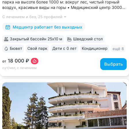
парка на высоте более 1000 м: вокруг лес, чистый горный
воздух, красивые виды на горы • Медицинский центр 3000
кв.м. В штате 43 врача и 220 медспециалистов высокой
С лечением и без,
25 профилей
квалификации • Более 1000 видов диагностики и ДНК-
исследований. Есть диагностика...
Медцентр работает без выходных
Закрытый бассейн 25x10 м
Шведский стол
Бювет
Свой парк
Дети с 0 лет
Кондиционер
ещё 8
18 000 ₽
от
Выбрать
сут/чел, с лечением