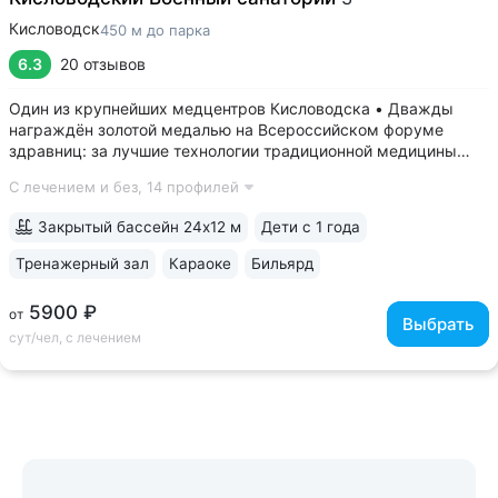
Кисловодск
450 м до парка
6.3
20 отзывов
Один из крупнейших медцентров Кисловодска • Дважды
награждён золотой медалью на Всероссийском форуме
здравниц: за лучшие технологии традиционной медицины
(2022 г.) и климатотерапии (2019 г.) • Монументальные
С лечением и без,
14 профилей
корпуса в духе «сталинского ампира»: бережно
отреставрированный памятник архитектуры...
Закрытый бассейн 24х12 м
Дети с 1 года
Тренажерный зал
Караоке
Бильярд
5900 ₽
от
Выбрать
сут/чел, с лечением