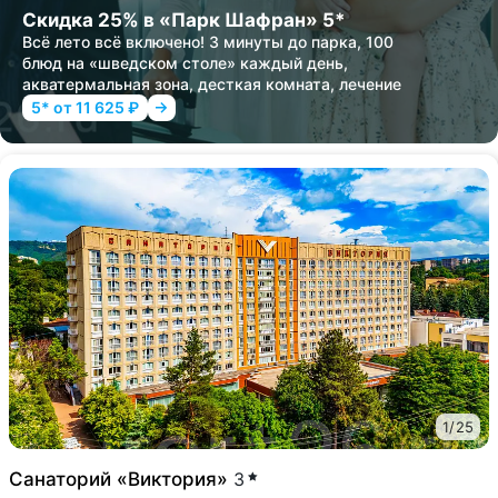
Скидка 25% в «Парк Шафран» 5*
Всё лето всё включено! 3 минуты до парка, 100
блюд на «шведском столе» каждый день,
акватермальная зона, десткая комната, лечение
5* от 11 625 ₽
1
/
25
Санаторий «Виктория»
3