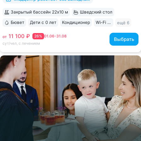
Закрытый бассейн 22х10 м
Шведский стол
Бювет
Дети с 0 лет
Кондиционер
Wi-Fi в номерах
ещё 6
11 100 ₽
26%
01.06-31.08
от
Выбрать
сут/чел, с лечением