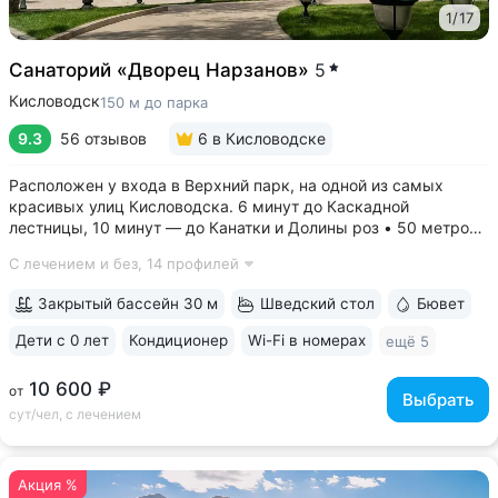
1
/
17
Санаторий «Дворец Нарзанов»
5
Кисловодск
150 м до парка
9.3
56 отзывов
6
в Кисловодске
Расположен у входа в Верхний парк, на одной из самых
красивых улиц Кисловодска. 6 минут до Каскадной
лестницы, 10 минут — до Канатки и Долины роз • 50 метров
до бюветов с минеральной водой трёх курортов: «Нарзан»
С лечением и без,
14 профилей
(Кисловодск), «Славяновская» (Железноводск), «Ессентуки
№ 4» • Здание санатория —...
Закрытый бассейн 30 м
Шведский стол
Бювет
Дети с 0 лет
Кондиционер
Wi-Fi в номерах
ещё 5
10 600 ₽
от
Выбрать
сут/чел, с лечением
Акция %