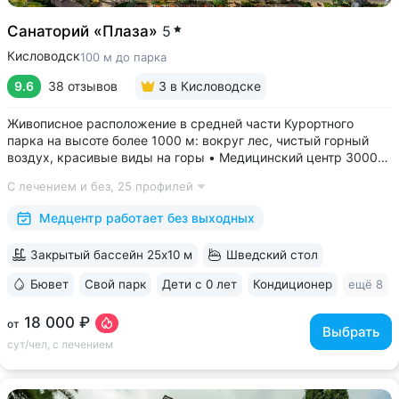
Санаторий «Плаза»
5
Кисловодск
100 м до парка
9.6
38 отзывов
3
в Кисловодске
Живописное расположение в средней части Курортного
парка на высоте более 1000 м: вокруг лес, чистый горный
воздух, красивые виды на горы • Медицинский центр 3000
кв.м. В штате 43 врача и 220 медспециалистов высокой
С лечением и без,
25 профилей
квалификации • Более 1000 видов диагностики и ДНК-
исследований. Есть диагностика...
Медцентр работает без выходных
Закрытый бассейн 25x10 м
Шведский стол
Бювет
Свой парк
Дети с 0 лет
Кондиционер
ещё 8
18 000 ₽
от
Выбрать
сут/чел, с лечением