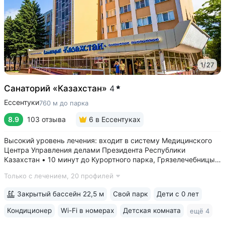
1
/
27
Санаторий «Казахстан»
4
Ессентуки
760 м до парка
8.9
103 отзыва
6
в Ессентуках
Высокий уровень лечения: входит в систему Медицинского
Центра Управления делами Президента Республики
Казахстан • 10 минут до Курортного парка, Грязелечебницы
им. Семашко, бювета источников «Ессентуки 4»
Только с лечением,
20 профилей
и «Ессентуки-Новая» • Санаторий с восточным колоритом
в интерьерах. Во всех номерах...
Закрытый бассейн 22,5 м
Свой парк
Дети с 0 лет
Кондиционер
Wi-Fi в номерах
Детская комната
ещё 4