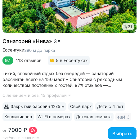
1
/
21
Санаторий «Нива»
3
Ессентуки
390 м до парка
9.1
113 отзывов
5
в Ессентуках
Тихий, спокойный отдых без очередей — санаторий
рассчитан всего на 150 мест • Санаторий с рекордным
количеством постоянных гостей. 97% отзывов —
положительные • 3 минуты до Курортного парка, 6–10 минут
С лечением и без,
15 профилей
до Грязелечебницы им. Семашко и бюветов минеральной
воды Ессентуки № 4,...
Закрытый бассейн 12х5 м
Свой парк
Дети с 4 лет
Кондиционер
Wi-Fi в номерах
Детская комната
ещё 3
7000 ₽
от
Выбрать
сут/чел, с лечением