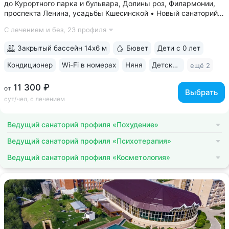
до Курортного парка и бульвара, Долины роз, Филармонии,
проспекта Ленина, усадьбы Кшесинской • Новый санаторий,
открыт в 2018 году. 95% отзывов о санатории
С лечением и без,
23 профиля
положительные. Многие гости отмечают, что санаторий
превзошёл ожидания по уровню...
Закрытый бассейн 14х6 м
Бювет
Дети с 0 лет
Кондиционер
Wi-Fi в номерах
Няня
Детская комната
ещё 2
11 300 ₽
от
Выбрать
сут/чел, с лечением
Ведущий санаторий профиля «Похудение»
Ведущий санаторий профиля «Психотерапия»
Ведущий санаторий профиля «Косметология»