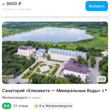
9600 ₽
от
Выбрать
сут/чел, с лечением
1
/
19
Cанаторий «Елизавета — Минеральные Воды»
4
Железноводск
На карте
8.8
31 отзыв
6
в Железноводске