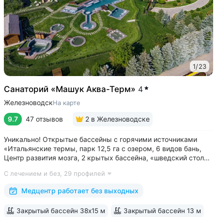
1
/
23
Санаторий «Машук Аква-Терм»
4
Железноводск
На карте
9.7
47 отзывов
2
в Железноводске
Уникально! Открытые бассейны с горячими источниками
«Итальянские термы, парк 12,5 га с озером, 6 видов бань,
Центр развития мозга, 2 крытых бассейна, «шведский стол»
и детокс-зал, 24 программы лечения, EMS-тренировки,
С лечением и без,
29 профилей
большой спа-комплекс, вода «Легенда Кавказа» •
Расположен в уединенном...
Медцентр работает без выходных
Закрытый бассейн 38х15 м
Закрытый бассейн 13 м