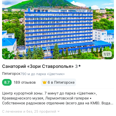
1
/
21
Санаторий «Зори Ставрополья»
3
Пятигорск
790 м до парка «Цветник»
8.7
189 отзывов
6
в Пятигорске
Центр курортной зоны. 7 минут до парка «Цветник»,
Краеведческого музея, Лермонтовской галереи •
Собственное радоновое отделение (всего два на КМВ). Вода
для радоновых ванн поступает напрямую из источника,
С лечением и без,
25 профилей
сохраняя все полезные свойства • Сероводородные ванны