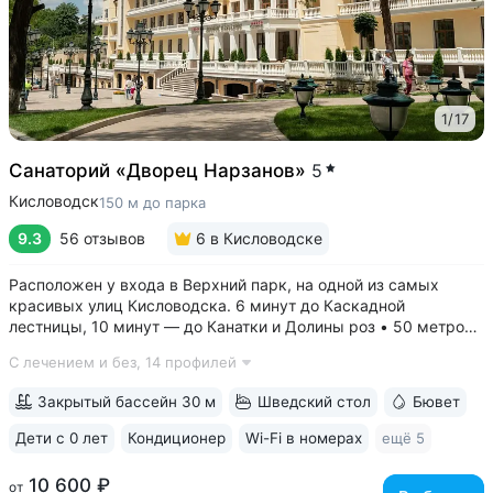
1
/
17
Санаторий «Дворец Нарзанов»
5
Кисловодск
150 м до парка
9.3
56 отзывов
6
в Кисловодске
Расположен у входа в Верхний парк, на одной из самых
красивых улиц Кисловодска. 6 минут до Каскадной
лестницы, 10 минут — до Канатки и Долины роз • 50 метров
до бюветов с минеральной водой трёх курортов: «Нарзан»
С лечением и без,
14 профилей
(Кисловодск), «Славяновская» (Железноводск), «Ессентуки
№ 4» • Здание санатория —...
Закрытый бассейн 30 м
Шведский стол
Бювет
Дети с 0 лет
Кондиционер
Wi-Fi в номерах
ещё 5
10 600 ₽
от