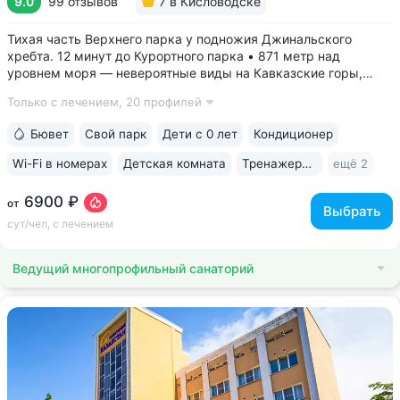
9.0
99 отзывов
7
в Кисловодске
Тихая часть Верхнего парка у подножия Джинальского
хребта. 12 минут до Курортного парка • 871 метр над
уровнем моря ­— невероятные виды на Кавказские горы,
чистый воздух, тишина и уединение. На территории и рядом
Только с лечением,
20 профилей
расположены лучшие смотровые площадки Кисловодска •
Собственный бювет...
Бювет
Свой парк
Дети с 0 лет
Кондиционер
Wi-Fi в номерах
Детская комната
Тренажерный зал
ещё 2
6900 ₽
от
Выбрать
сут/чел, с лечением
Ведущий многопрофильный санаторий