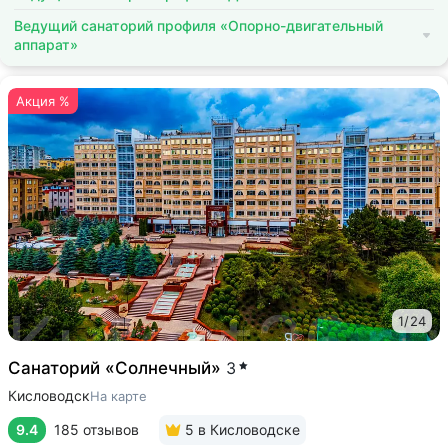
Ведущий санаторий профиля «Опорно-двигательный
аппарат»
Акция %
1
/
24
Санаторий «Солнечный»
3
Кисловодск
На карте
9.4
185 отзывов
5
в Кисловодске