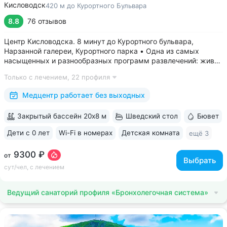
Кисловодск
420 м до Курортного Бульвара
8.8
76 отзывов
Центр Кисловодска. 8 минут до Курортного бульвара,
Нарзанной галереи, Курортного парка • Одна из самых
насыщенных и разнообразных программ развлечений: живая
музыка, концерты, дискотеки, кинопоказы, лазерные шоу,
Только с лечением,
22 профиля
стендап, мастер-классы по рисованию «эбру» и танцам
(бачата, восточные танцы)....
Медцентр работает без выходных
Закрытый бассейн 20х8 м
Шведский стол
Бювет
Дети с 0 лет
Wi-Fi в номерах
Детская комната
ещё 3
9300 ₽
от
Выбрать
сут/чел, с лечением
Ведущий санаторий профиля «Бронхолегочная система»