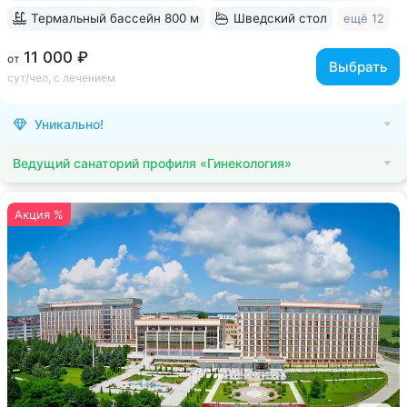
Термальный бассейн 800 м
Шведский стол
ещё 12
11 000 ₽
от
Выбрать
сут/чел, с лечением
Уникально!
Ведущий санаторий профиля «Гинекология»
Акция %