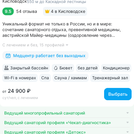
Кисловодск
550 м до Каскадной лестницы
9.5
54 отзыва
4
в Кисловодске
Уникальный формат не только в России, но и в мире:
сочетание санаторного отдыха, превентивной медицины,
австрийской Майер-медицины (оздоровление через
восстановление ЖКТ), древнеиндийской Аюрведы •
С лечением и без,
15 профилей
Победитель международной премии The World Luxury Awards.
Премия «Вояж» за лучший велнес-проект...
Медцентр работает без выходных
Закрытый бассейн
Бювет
без детей
Кондиционер
Wi-Fi в номерах
Спа
Сауна / хаммам
Тренажерный зал
24 900 ₽
от
Выбрать
сут/чел, с лечением
Ведущий многопрофильный санаторий
Ведущий санаторий профиля «Чекап-диагностика»
Ведущий санаторий профиля «Детокс»