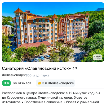
1
/
22
Санаторий «Славяновский исток»
4
Железноводск
800 м до парка
9.6
66 отзывов
3
в Железноводске
Расположен в центре Железноводска: в 12 минутах ходьбы
до Курортного парка, Пушкинской галереи, бюветов
источников • Собственная скважина и бювет с уникальной