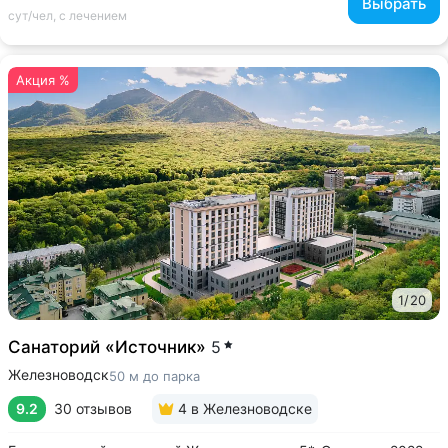
Выбрать
сут/чел, с лечением
Акция %
1
/
20
Санаторий «Источник»
5
Железноводск
50 м до парка
9.2
30 отзывов
4
в Железноводске