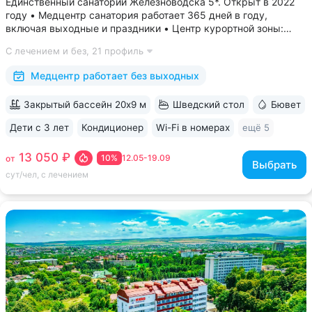
Единственный санаторий Железноводска 5*. Открыт в 2022
году • Медцентр санатория работает 365 дней в году,
включая выходные и праздники • Центр курортной зоны:
в шаговой доступности курортный парк, Пушкинская галерея,
С лечением и без,
21 профиль
бюветы «Славяновский» и «Смирновский»,
бальнеогрязелечебница, каскадная...
Медцентр работает без выходных
Закрытый бассейн 20х9 м
Шведский стол
Бювет
Дети с 3 лет
Кондиционер
Wi-Fi в номерах
ещё 5
13 050 ₽
10%
12.05-19.09
от
Выбрать
сут/чел, с лечением