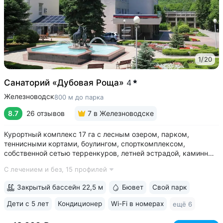
1
/
20
Санаторий «Дубовая Роща»
4
Железноводск
800 м до парка
8.7
26 отзывов
7
в Железноводске
Курортный комплекс 17 га с лесным озером, парком,
теннисными кортами, боулингом, спорткомплексом,
собственной сетью терренкуров, летней эстрадой, каминным
залом • Озеро с благоустроенным пляжем, чайным
С лечением и без,
15 профилей
домиком, лодочной станцией с катамаранами и зоной для
рыбалки на территории • Расположен...
Закрытый бассейн 22,5 м
Бювет
Свой парк
Дети с 5 лет
Кондиционер
Wi-Fi в номерах
ещё 6