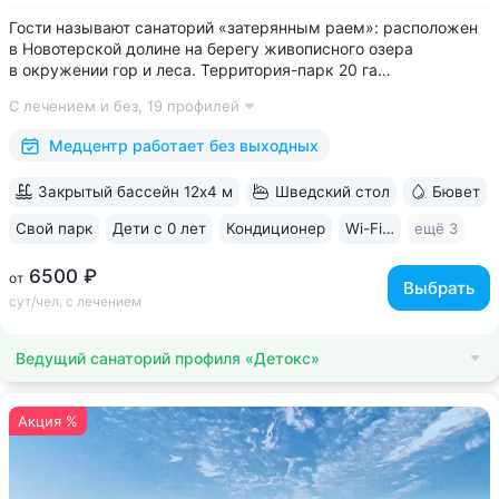
Гости называют санаторий «затерянным раем»: расположен
в Новотерской долине на берегу живописного озера
в окружении гор и леса. Территория-парк 20 га
с терренкуром (4 км), скверами, велодорожками, фотозоной,
С лечением и без,
19 профилей
живописным храмом «Нерушимая стена» • Обустроенная
набережная озера с зонами отдыха и...
Медцентр работает без выходных
Закрытый бассейн 12х4 м
Шведский стол
Бювет
Свой парк
Дети с 0 лет
Кондиционер
Wi-Fi в номерах
ещё 3
6500 ₽
от
Выбрать
сут/чел, с лечением
Ведущий санаторий профиля «Детокс»
Акция %