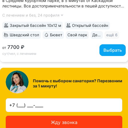
в Среднем Курортном парке, в 5 минутах от Каскадной
лестницы. Все достопримечательности в пешей доступности
• Парк санатория с фонтаном, цветниками, беседками
С лечением и без,
24 профиля
переходит в Курортный парк, к терренкурам № 3 и № 2Б •
В путёвки включен большой...
Закрытый бассейн 10х12 м
Открытый бассейн
Шведский стол
Бювет
Свой парк
Дети с 2 лет
ещё 6
7700 ₽
от
Выбрать
сут/чел, с лечением
Помочь с выбором санатория? Перезвоним
за 1 минуту!
Жду звонка