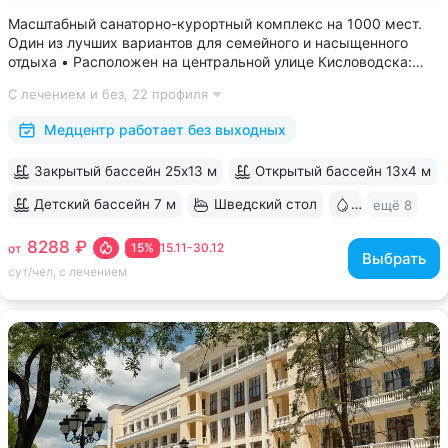
Масштабный санаторно-курортный комплекс на 1000 мест.
Один из лучших вариантов для семейного и насыщенного
отдыха • Расположен на центральной улице Кисловодска:
рядом цирк, до Курортного бульвара можно дойти
С лечением и без,
22 профиля
за 15 минут • Бесплатный трансфер до Курортного парка
и основных достопримечательностей...
Медцентр работает без выходных
Закрытый бассейн 25х13 м
Открытый бассейн 13x4 м
Детский бассейн 7 м
Шведский стол
Бювет
ещё 8
8288 ₽
15%
15.11-30.12
от
Выбрать
сут/чел, с лечением