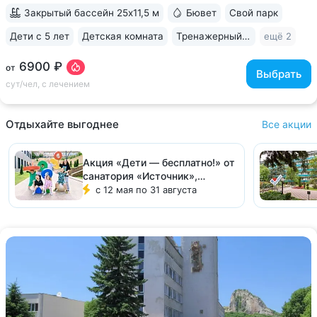
с природным источником: минеральная...
Закрытый бассейн 25x11,5 м
Бювет
Свой парк
Дети с 5 лет
Детская комната
Тренажерный зал
ещё 2
6900 ₽
от
Выбрать
сут/чел, с лечением
Отдыхайте выгоднее
Все акции
Акция «Дети — бесплатно!» от
санатория «Источник»,
Железноводск
с 12 мая по 31 августа