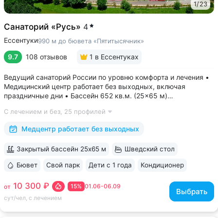
1
/
23
Санаторий «Русь»
4
Ессентуки
990 м до бювета «Пятитысячник»
9.7
108 отзывов
1
в Ессентуках
Ведущий санаторий России по уровню комфорта и лечения •
Медицинский центр работает без выходных, включая
праздничные дни • Бассейн 652 кв.м. (25×65 м)
с термотерапией, джакузи, каскадом и морской волной.
С лечением и без,
25 профилей
Глубина от 30 до 180 см, есть отдельная детская зона. Рядом
расположены закрытая терраса...
Медцентр работает без выходных
Закрытый бассейн 25х65 м
Шведский стол
Бювет
Свой парк
Дети с 1 года
Кондиционер
ещё 6
10 300 ₽
15%
01.06-06.09
от
Выбрать
сут/чел, с лечением