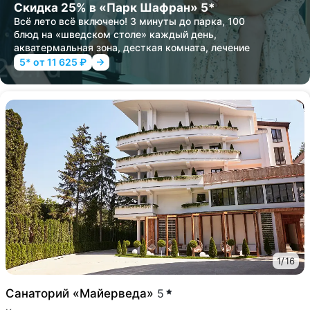
Скидка 25% в «Парк Шафран» 5*
Всё лето всё включено! 3 минуты до парка, 100
блюд на «шведском столе» каждый день,
акватермальная зона, десткая комната, лечение
5* от 11 625 ₽
1
/
16
Санаторий «Майерведа»
5