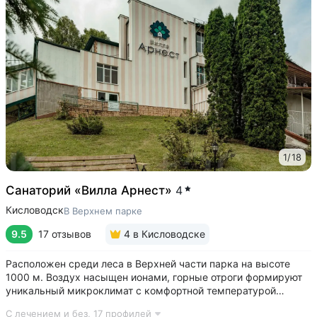
1
/
18
Санаторий «Вилла Арнест»
4
Кисловодск
В Верхнем парке
9.5
17 отзывов
4
в Кисловодске
Расположен среди леса в Верхней части парка на высоте
1000 м. Воздух насыщен ионами, горные отроги формируют
уникальный микроклимат с комфортной температурой
и влажностью воздуха. Прямой выход на терренкур
С лечением и без,
17 профилей