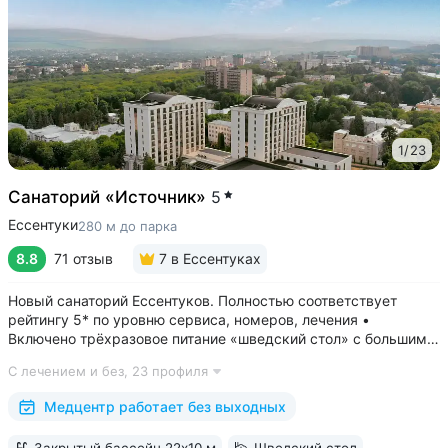
1
/
23
Санаторий «Источник»
5
Ессентуки
280 м до парка
8.8
71 отзыв
7
в Ессентуках
Новый санаторий Ессентуков. Полностью соответствует
рейтингу 5* по уровню сервиса, номеров, лечения •
Включено трёхразовое питание «шведский стол» с большим
выбором блюд. Один из лучших вариантов по питанию
С лечением и без,
23 профиля
в Ессентуках • Центр Курортной зоны: 3 минуты
до Курортного парка и Грязелечебницы им....
Медцентр работает без выходных