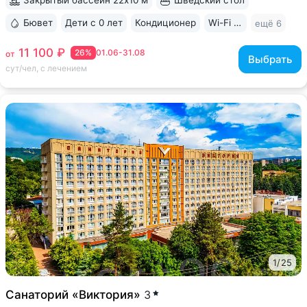
Закрытый бассейн 22х10 м
Шведский стол
Бювет
Дети с 0 лет
Кондиционер
Wi-Fi в номерах
ещё 6
11 100 ₽
26%
01.06-31.08
от
Выбрать
сут/чел, с лечением
1
/
25
Санаторий «Виктория»
3