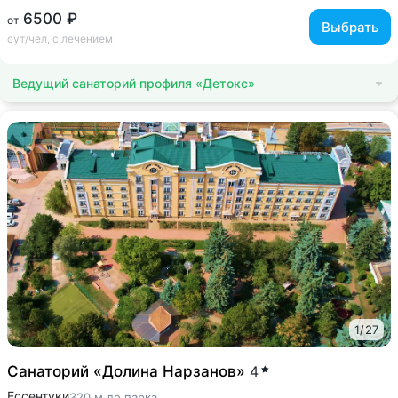
6500 ₽
от
Выбрать
сут/чел, с лечением
Ведущий санаторий профиля «Детокс»
1
/
27
Санаторий «Долина Нарзанов»
4
Ессентуки
320 м до парка