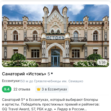
1
/
36
Санаторий «Истокъ»
5
Ессентуки
150 м до Грязелечебницы им. Семашко
9.4
22 отзыва
3
в Ессентуках
Санаторий 5* в Ессентуках, который выбирают блогеры
и артисты. Победитель престижных премий и рейтингов:
GQ Travel Award, S7, РБК и др. • Лидер в России