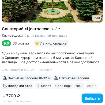
1
/
30
Санаторий «Центросоюз»
3
Кисловодск
310 м до Каскадной лестницы
9.0
63 отзыва
7
в Кисловодске
Один из лучших вариантов по расположению: санаторий
в Среднем Курортном парке, в 5 минутах от Каскадной
лестницы. Все достопримечательности в пешей доступности
• Парк санатория с фонтаном, цветниками, беседками
С лечением и без,
24 профиля
переходит в Курортный парк, к терренкурам № 3 и № 2Б •
В путёвки включен большой...
Закрытый бассейн 10х12 м
Открытый бассейн
Шведский стол
Бювет
Свой парк
Дети с 2 лет
ещё 6
7700 ₽
от
Выбрать
сут/чел, с лечением