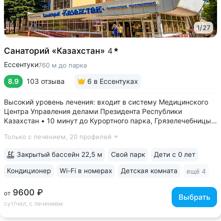
1
/
27
Санаторий «Казахстан»
4
Ессентуки
760 м до парка
8.9
103 отзыва
6
в Ессентуках
Высокий уровень лечения: входит в систему Медицинского
Центра Управления делами Президента Республики
Казахстан • 10 минут до Курортного парка, Грязелечебницы
им. Семашко, бювета источников «Ессентуки 4»
Только с лечением,
20 профилей
и «Ессентуки-Новая» • Санаторий с восточным колоритом
в интерьерах. Во всех номерах...
Закрытый бассейн 22,5 м
Свой парк
Дети с 0 лет
Кондиционер
Wi-Fi в номерах
Детская комната
ещё 4
9600 ₽
от
Выбрать
сут/чел, с лечением