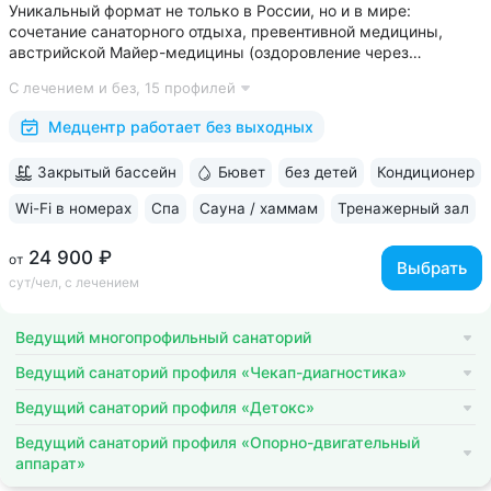
Уникальный формат не только в России, но и в мире:
сочетание санаторного отдыха, превентивной медицины,
австрийской Майер-медицины (оздоровление через
восстановление ЖКТ), древнеиндийской Аюрведы •
С лечением и без,
15 профилей
Победитель международной премии The World Luxury Awards.
Премия «Вояж» за лучший велнес-проект...
Медцентр работает без выходных
Закрытый бассейн
Бювет
без детей
Кондиционер
Wi-Fi в номерах
Спа
Сауна / хаммам
Тренажерный зал
24 900 ₽
от
Выбрать
сут/чел, с лечением
Ведущий многопрофильный санаторий
Ведущий санаторий профиля «Чекап-диагностика»
Ведущий санаторий профиля «Детокс»
Ведущий санаторий профиля «Опорно-двигательный
аппарат»