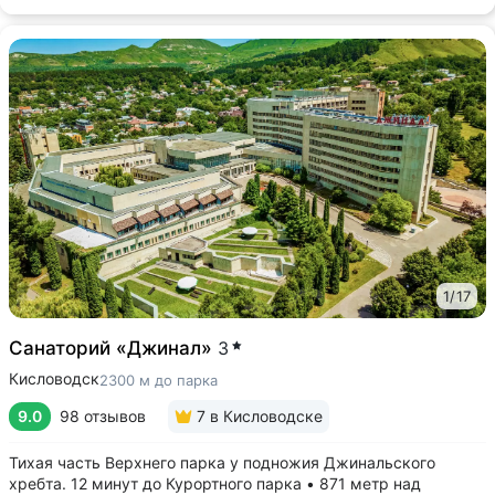
1
/
17
Санаторий «Джинал»
3
Кисловодск
2300 м до парка
9.0
98 отзывов
7
в Кисловодске
Тихая часть Верхнего парка у подножия Джинальского
хребта. 12 минут до Курортного парка • 871 метр над