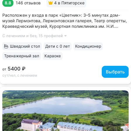
8.8
146 отзывов
4
в Пятигорске
Расположен у входа в парк «Цветник»: 3–5 минутах дом-
музей Лермонтова, Лермонтовская галерея, Театр оперетты,
Краеведческий музей, Курортная поликлиника им. Н.И.
Пирогова • Центральная питьевая галерея Пятигорска
С лечением и без,
15 профилей
с тремя видами минеральных источников № 2, № 17,
«Красноармейский» в трех минутах...
Шведский стол
Дети с 0 лет
Кондиционер
Тренажерный зал
Караоке
5400 ₽
от
Выбрать
сут/чел, с лечением