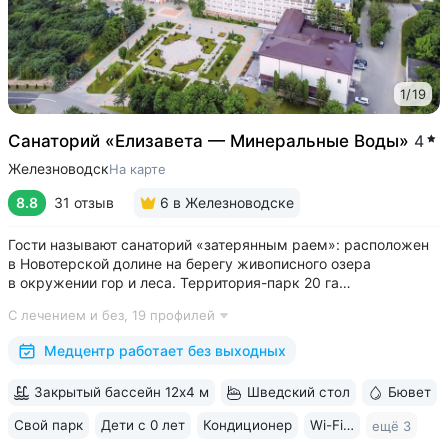
1
/
19
Cанаторий «Елизавета — Минеральные Воды»
4
Железноводск
На карте
8.8
31 отзыв
6
в Железноводске
Гости называют санаторий «затерянным раем»: расположен
в Новотерской долине на берегу живописного озера
в окружении гор и леса. Территория-парк 20 га
с терренкуром (4 км), скверами, велодорожками, фотозоной,
С лечением и без,
19 профилей
живописным храмом «Нерушимая стена» • Обустроенная
набережная озера с зонами отдыха и...
Медцентр работает без выходных
Закрытый бассейн 12х4 м
Шведский стол
Бювет
Свой парк
Дети с 0 лет
Кондиционер
Wi-Fi в номерах
ещё 3