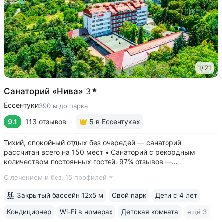
1
/
21
Санаторий «Нива»
3
Ессентуки
390 м до парка
9.1
113 отзывов
5
в Ессентуках
Тихий, спокойный отдых без очередей — санаторий
рассчитан всего на 150 мест • Санаторий с рекордным
количеством постоянных гостей. 97% отзывов —
положительные • 3 минуты до Курортного парка, 6–10 минут
С лечением и без,
15 профилей
до Грязелечебницы им. Семашко и бюветов минеральной
воды Ессентуки № 4,...
Закрытый бассейн 12х5 м
Свой парк
Дети с 4 лет
Кондиционер
Wi-Fi в номерах
Детская комната
ещё 3