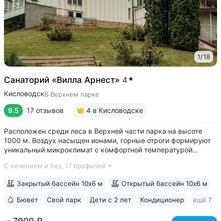
1
/
18
Санаторий «Вилла Арнест»
4
Кисловодск
В Верхнем парке
9.5
17 отзывов
4
в Кисловодске
Расположен среди леса в Верхней части парка на высоте
1000 м. Воздух насыщен ионами, горные отроги формируют
уникальный микроклимат с комфортной температурой
и влажностью воздуха. Прямой выход на терренкур
С лечением и без,
17 профилей
№ 2Б Кисловодского парка • Один из лучших вариантов для
уединенного отдыха. В санатории...
Закрытый бассейн 10х6 м
Открытый бассейн 10х6 м
Бювет
Свой парк
Дети с 2 лет
Кондиционер
ещё 7