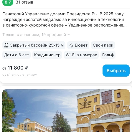
8.7
31 отзыв
Санаторий Управление делами Президента РФ. В 2025 году
награждён золотой медалью за инновационные технологии
в санаторно-курортной сфере • Уединенное расположение
в верхней части Курортного парка — в зоне с уникальным
Только с лечением,
19 профилей
микроклиматом на высоте 1000 м. Прямой выход
на терренкур 2Б, который ведёт...
Закрытый бассейн 25x15 м
Бювет
Свой парк
Дети с 6 лет
Кондиционер
Wi-Fi в номерах
Гольф
ещё 6
11 800 ₽
от
Выбрать
сут/чел, с лечением