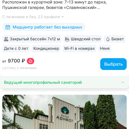
Расположен в курортной зоне: 7–13 минут до парка,
Пушкинской галереи, бюветов «Славяновский»
и «Смирновский» • Собственный бювет с минеральной водой
С лечением и без,
23 профиля
«Славяновская» • Все в одном здании: не нужно выходить
на улицу, чтобы получить лечение,...
Медцентр работает без выходных
Закрытый бассейн 7х12 м
Шведский стол
Бювет
Дети с 0 лет
Кондиционер
Wi-Fi в номерах
Няня
ещё 6
9700 ₽
от
Выбрать
сут/чел, с лечением
Ведущий многопрофильный санаторий