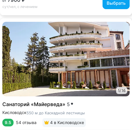
7900 ₽
от
Выбрать
сут/чел, с лечением
1
/
16
Санаторий «Майерведа»
5
Кисловодск
550 м до Каскадной лестницы
9.5
54 отзыва
4
в Кисловодске