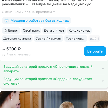
реабилитации • 100 видов лицензий на медицинскую
деятельность, более 2500 видов медуслуг и процедур •
С лечением и без,
19 профилей
Доступная среда для гостей на колясках: в номерах,
на территории, в столовой • Расположен...
Медцентр работает без выходных
Бювет
Свой парк
Дети с 4 лет
Кондиционер
Детская комната
Сауна / хаммам
Тренажерный зал
ещё 1
5200 ₽
от
Выбрать
сут/чел, с лечением
Ведущий санаторий профиля «Опорно-двигательный
аппарат»
Ведущий санаторий профиля «Сердечно-сосудистая
система»