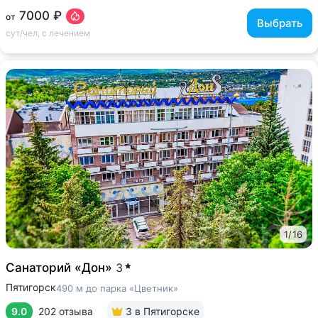
7000 ₽
от
Выбрать
сут/чел, с лечением
1
/
16
Санаторий «Дон»
3
Пятигорск
490 м до парка «Цветник»
9.0
202 отзыва
3
в Пятигорске