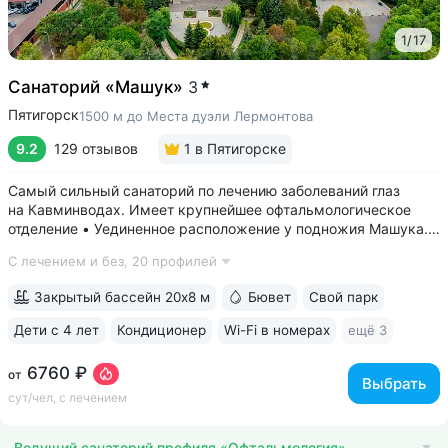
1
/
17
Санаторий «Машук»
3
Пятигорск
1500 м до Места дуэли Лермонтова
9.2
129 отзывов
1
в Пятигорске
Самый сильный санаторий по лечению заболеваний глаз
на Кавминводах. Имеет крупнейшее офтальмологическое
отделение • Уединенное расположение у подножия Машука.
В пешей доступности: Место дуэли Лермонтова, смотровая
С лечением и без,
20 профилей
площадка Ворота любви, начало терренкура вокруг Машука.
В 5 минутах ж/д станция...
Закрытый бассейн 20х8 м
Бювет
Свой парк
Дети с 4 лет
Кондиционер
Wi-Fi в номерах
ещё 3
6760 ₽
от
Выбрать
сут/чел, с лечением
Ведущий санаторий профиля «Офтальмология»