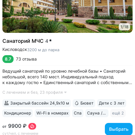
1
/
18
Санаторий МЧС
4
Кисловодск
3200 м до парка
8.7
73 отзыва
Ведущий санаторий по уровню лечебной базы • Санаторий
небольшой, всего 140 мест. Индивидуальный подход
к каждому гостю • Единственный санаторий c собственными
аппаратами КТ, МРТ, рентгена • Уникальный тренажерный
С лечением и без,
23 профиля
комплекс CON-TREX (Германия) для диагностики
и реабилитации опорно-двигательного...
Закрытый бассейн 24,9х10 м
Бювет
Дети с 3 лет
Кондиционер
Wi-Fi в номерах
Спа
Сауна / хаммам
ещё 2
9900 ₽
от
Выбрать
сут/чел, с лечением