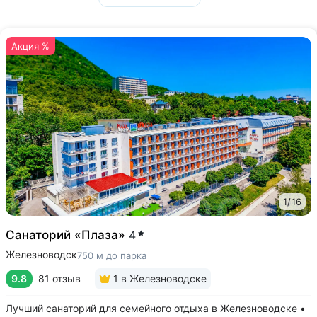
Акция %
1
/
16
Санаторий «Плаза»
4
Железноводск
750 м до парка
9.8
81 отзыв
1
в Железноводске
Лучший санаторий для семейного отдыха в Железноводске •