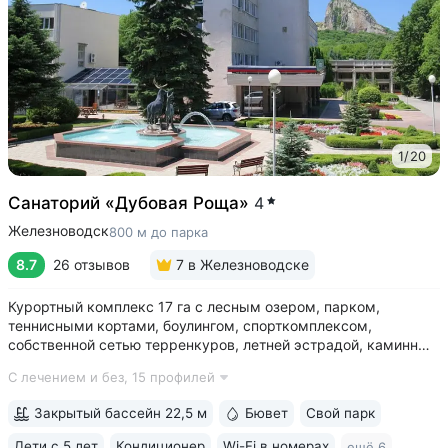
1
/
20
Санаторий «Дубовая Роща»
4
Железноводск
800 м до парка
8.7
26 отзывов
7
в Железноводске
Курортный комплекс 17 га с лесным озером, парком,
теннисными кортами, боулингом, спорткомплексом,
собственной сетью терренкуров, летней эстрадой, каминным
залом • Озеро с благоустроенным пляжем, чайным
С лечением и без,
15 профилей
домиком, лодочной станцией с катамаранами и зоной для
рыбалки на территории • Расположен...
Закрытый бассейн 22,5 м
Бювет
Свой парк
Дети с 5 лет
Кондиционер
Wi-Fi в номерах
ещё 6