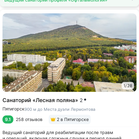
1
/
28
Санаторий «Лесная поляна»
2
Пятигорск
900 м до Места дуэли Лермонтова
9.1
258 отзывов
2
в Пятигорске
Ведущий санаторий для реабилитации после травм
и операций, включая сложные случаи и период ранней