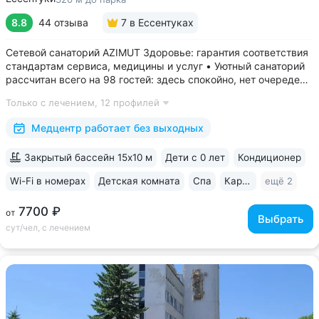
8.8
44 отзыва
7
в Ессентуках
Сетевой санаторий AZIMUT Здоровье: гарантия соответствия
стандартам сервиса, медицины и услуг • Уютный санаторий
рассчитан всего на 98 гостей: здесь спокойно, нет очередей,
врачи уделяют максимум внимания каждому гостю •
Только с лечением,
12 профилей
Медицинский центр работает без выходных с 8:00 до 18:00 •
Расположен...
Медцентр работает без выходных
Закрытый бассейн 15х10 м
Дети с 0 лет
Кондиционер
Wi-Fi в номерах
Детская комната
Спа
Караоке
ещё 2
7700 ₽
от
Выбрать
сут/чел, с лечением