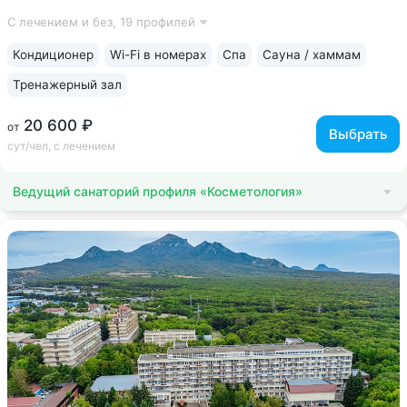
по аппаратной косметологии: массаж ICOONE, лечение
С лечением и без,
19 профилей
целлюлита и вен «Эндосфера», коррекция фигуры Tesla
Former, безинъекционная мезотерапия...
Кондиционер
Wi-Fi в номерах
Спа
Сауна / хаммам
Тренажерный зал
20 600 ₽
от
Выбрать
сут/чел, с лечением
Ведущий санаторий профиля «Косметология»