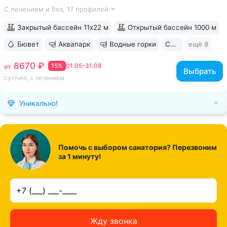
Нарзанной галереи • Бювет с минеральной водой двух
С лечением и без,
17 профилей
курортов: «Ессентуки-4» и «Славяновская» (Железноводск).
8–12 минут до бюветов...
Закрытый бассейн 11х22 м
Открытый бассейн 1000 м
Бювет
Аквапарк
Водные горки
Свой парк
ещё 8
8670 ₽
15%
01.05-31.08
от
Выбрать
сут/чел, с лечением
Уникально!
Помочь с выбором санатория? Перезвоним
за 1 минуту!
Жду звонка