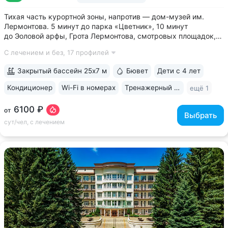
Тихая часть курортной зоны, напротив — дом-музей им.
Лермонтова. 5 минут до парка «Цветник», 10 минут
до Эоловой арфы, Грота Лермонтова, смотровых площадок,
канатной дороги • Два бювета углекисло-сероводородной
С лечением и без,
17 профилей
минеральной воды № 29. Воду этого источника можно
попробовать только в санатории...
Закрытый бассейн 25х7 м
Бювет
Дети с 4 лет
Кондиционер
Wi-Fi в номерах
Тренажерный зал
ещё 1
6100 ₽
от
Выбрать
сут/чел, с лечением