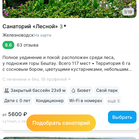
1
/
19
Санаторий «Лесной»
3
Железноводск
На карте
8.6
63 отзыва
Полное уединение и покой: расположен среди леса,
у подножия горы Бештау. Всего 117 мест • Территория 6 га
с сосновым бором, цветущими кустарниками, небольшим
прудом, зонами отдыха с гамаками и беседками •
С лечением и без,
18 профилей
Собственная сеть терренкуров, проложенных по лесу
и горным склонам • Бесплатный трансфер...
Закрытый бассейн 23х9 м
Бювет
Свой парк
Дети с 0 лет
Кондиционер
Wi-Fi в номерах
ещё 5
5600 ₽
от
Выбрать
сут/чел, с лечением
Подобрать санаторий