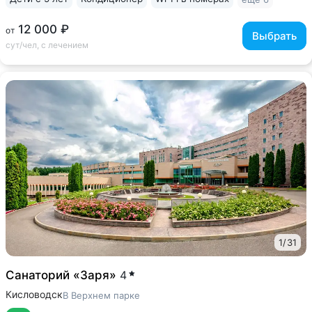
12 000 ₽
от
Выбрать
сут/чел, с лечением
1
/
31
Санаторий «Заря»
4
Кисловодск
В Верхнем парке