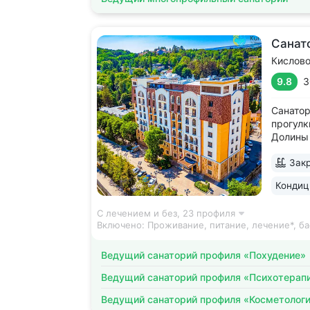
Санат
Кислов
9.8
3
Санатор
прогулк
Долины 
усадьбы
Закр
открыт 
положит
Кондиц
санатор
С лечением и без,
23 профиля
Включено:
Проживание, питание, лечение*, ба
Ведущий санаторий профиля «Похудение»
Ведущий санаторий профиля «Психотерап
Ведущий санаторий профиля «Косметолог