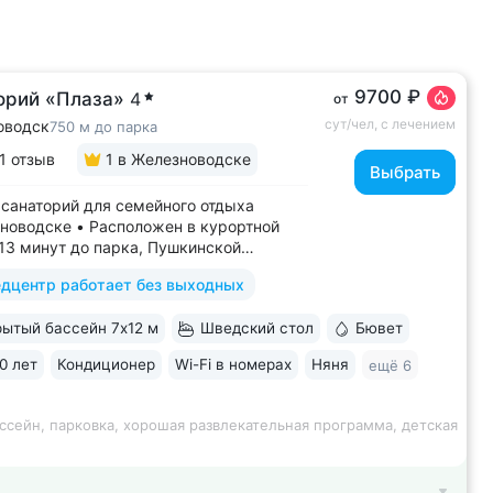
9700 ₽
орий «Плаза»
4
от
сут/чел, с лечением
оводск
750 м до парка
1 отзыв
1
в Железноводске
Выбрать
санаторий для семейного отдыха
новодске • Расположен в курортной
–13 минут до парка, Пушкинской
, бюветов «Славяновский»
дцентр работает без выходных
новский» • Собственный бювет
альной водой «Славяновская» • Все
ытый бассейн 7х12 м
Шведский стол
Бювет
 здании: не нужно выходить на улицу,
олучить лечение,...
0 лет
Кондиционер
Wi-Fi в номерах
Няня
ещё 6
ссейн, парковка, хорошая развлекательная программа, детская