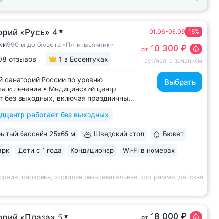
»
орий «Русь»
4
01.06-06.09
15%
ки
990 м до бювета «Пятитысячник»
10 300 ₽
от
08 отзывов
1
в Ессентуках
сут/чел, с лечением
 санаторий России по уровню
Выбрать
а и лечения • Медицинский центр
т без выходных, включая праздничные
ассейн 652 кв.м. (25×65 м)
дцентр работает без выходных
терапией, джакузи, каскадом
ой волной. Глубина от 30 до 180 см,
ытый бассейн 25х65 м
Шведский стол
Бювет
дельная детская зона. Рядом
жены закрытая терраса...
арк
Дети с 1 года
Кондиционер
Wi-Fi в номерах
ссейн, парковка, хорошая развлекательная программа, детская
18 000 ₽
орий «Плаза»
5
от