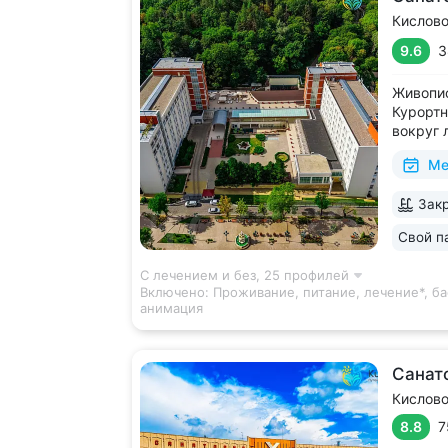
Кислов
9.6
3
Живопис
Курортн
вокруг 
виды на
Ме
В штате
высокой
Закр
диагнос
диагност
Свой п
С лечением и без,
25 профилей
Включено:
Проживание, питание, лечение*, ба
анимация
Санат
Кислов
8.8
7