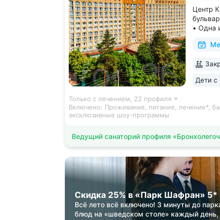
Центр К
бульвар
• Одна 
програм
Ме
концерт
шоу, ст
Закр
«эбру» 
Дети с 
Только с лечением,
22 профиля
Включено:
Проживание, питание, лечение*, ба
эксклюзивные шоу-программы
Ведущий санаторий профиля «Бронхолегоч
Скидка 25% в «Парк Шафран» 5*
Всё лето всё включено! 3 минуты до парк
блюд на «шведском столе» каждый день,