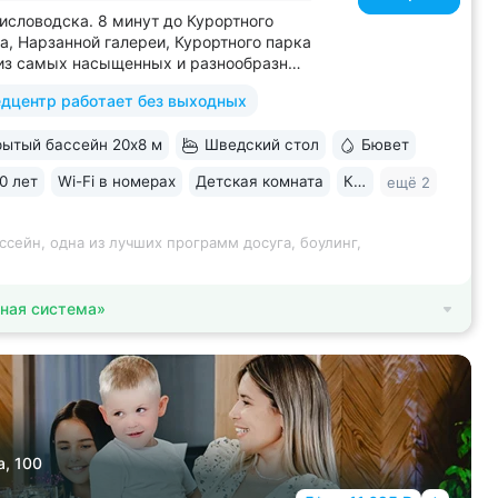
исловодска. 8 минут до Курортного
а, Нарзанной галереи, Курортного парка
из самых насыщенных и разнообразных
м развлечений: живая музыка,
дцентр работает без выходных
ы, дискотеки, кинопоказы, лазерные
ендап, мастер-классы по рисованию
ытый бассейн 20х8 м
Шведский стол
Бювет
и танцам (бачата, восточные танцы)....
0 лет
Wi-Fi в номерах
Детская комната
Караоке
ещё 2
ссейн, одна из лучших программ досуга, боулинг,
ная система»
а, 100