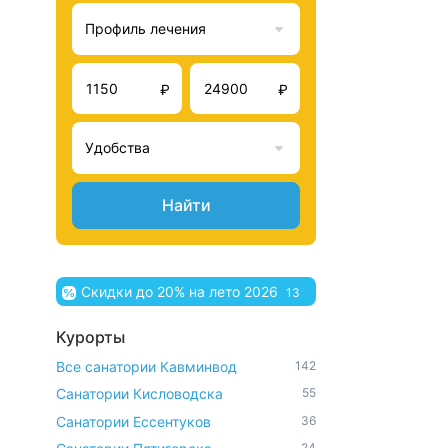
Профиль лечения
₽
₽
Удобства
Найти
Скидки до 20% на лето 2026
13
Курорты
Все санатории Кавминвод
142
Санатории Кисловодска
55
Санатории Ессентуков
36
24