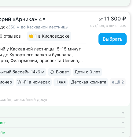
11 300 ₽
орий «Арника»
4
от
сут/чел, с лечением
одск
350 м до Каскадной лестницы
0 отзывов
1
в Кисловодске
Выбрать
ий у Каскадной лестницы: 5–15 минут
и до Курортного парка и бульвара,
роз, Филармонии, проспекта Ленина,
 Кшесинской • Новый санаторий,
ытый бассейн 14х6 м
Бювет
Дети с 0 лет
в 2018 году. 95% отзывов о санатории
ельные. Многие гости отмечают, что
ионер
Wi-Fi в номерах
Няня
Детская комната
ещё 2
ий превзошёл ожидания по уровню...
ссейн, спокойный досуг
ия»
ия»