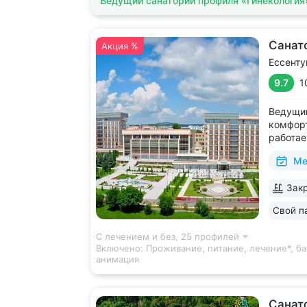
Ведущий санаторий профиля «Гинекология
Санат
Акция %
Ессенту
9.7
1
Ведущий
комфорт
работае
дни • Б
Ме
с термо
и морск
Закр
есть от
располо
Свой п
ещё 5
С лечением и без,
25 профилей
Включено:
Проживание, питание, лечение*, ба
анимация
Санат