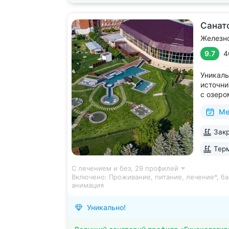
Санат
Железн
9.7
4
Уникаль
источни
с озеро
2 крыты
Ме
зал, 24
большой
Закр
Кавказа
Терм
С лечением и без,
29 профилей
Включено:
Проживание, питание, лечение*, ба
анимация
Уникально!