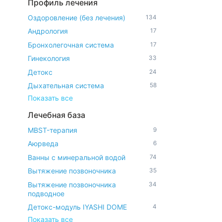
Профиль лечения
Оздоровление (без лечения)
134
Андрология
17
Бронхолегочная система
17
Гинекология
33
Детокс
24
Дыхательная система
58
Показать все
Лечебная база
MBST-терапия
9
Аюрведа
6
Ванны с минеральной водой
74
Вытяжение позвоночника
35
Вытяжение позвоночника
34
подводное
Детокс-модуль IYASHI DOME
4
Показать все