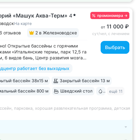
орий «Машук Аква-Терм»
4
промономера
→
оводск
На карте
11 000 ₽
от
6 отзывов
2
в Железноводске
сут/чел, с лечением
но! Открытые бассейны с горячими
Выбрать
ками «Итальянские термы, парк 12,5 га
м, 6 видов бань, Центр развития мозга,
х бассейна, «шведский стол» и детокс-
дцентр работает без выходных
 программы лечения, EMS-тренировки,
 спа-комплекс, вода «Легенда
ытый бассейн 38х15 м
Закрытый бассейн 13 м
» • Расположен в уединенном...
альный бассейн 800 м
Шведский стол
Бювет
ещё 11
ссейн, парковка, хорошая развлекательная программа, детская