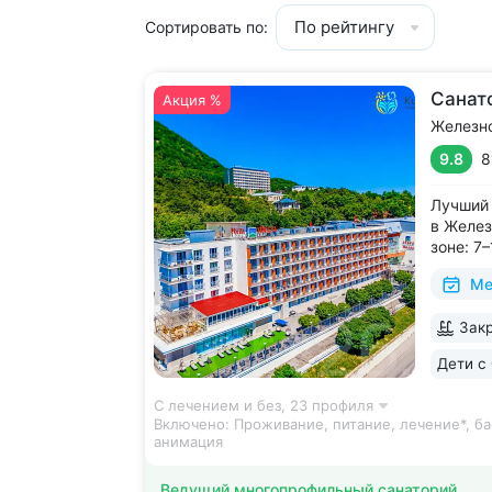
По рейтингу
Сортировать по:
Санат
Акция %
Железн
9.8
8
Лучший 
в Желез
зоне: 7
галереи
Ме
и «Смир
с минер
Закр
в одном
чтобы п
Дети с 
С лечением и без,
23 профиля
Включено:
Проживание, питание, лечение*, ба
анимация
Ведущий многопрофильный санаторий