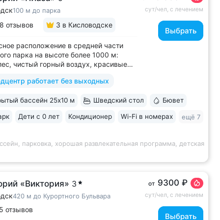
сут/чел, с лечением
одск
100 м до парка
8 отзывов
3
в Кисловодске
Выбрать
ное расположение в средней части
ого парка на высоте более 1000 м:
лес, чистый горный воздух, красивые
 горы • Медицинский центр 3000 кв.м.
дцентр работает без выходных
 43 врача и 220 медспециалистов
 квалификации • Более 1000 видов
ытый бассейн 25x10 м
Шведский стол
Бювет
тики и ДНК-исследований. Есть
ика...
арк
Дети с 0 лет
Кондиционер
Wi-Fi в номерах
ещё 7
ссейн, парковка, хорошая развлекательная программа, детская
9300 ₽
орий «Виктория»
3
от
сут/чел, с лечением
одск
420 м до Курортного Бульвара
5 отзывов
Выбрать