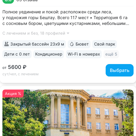
Полное уединение и покой: расположен среди леса,
у подножия горы Бештау. Всего 117 мест • Территория 6 га
с сосновым бором, цветущими кустарниками, небольшим
прудом, зонами отдыха с гамаками и беседками •
С лечением и без,
18 профилей
Собственная сеть терренкуров, проложенных по лесу
и горным склонам • Бесплатный трансфер...
Закрытый бассейн 23х9 м
Бювет
Свой парк
Дети с 0 лет
Кондиционер
Wi-Fi в номерах
ещё 5
5600 ₽
от
Выбрать
сут/чел, с лечением
Акция %