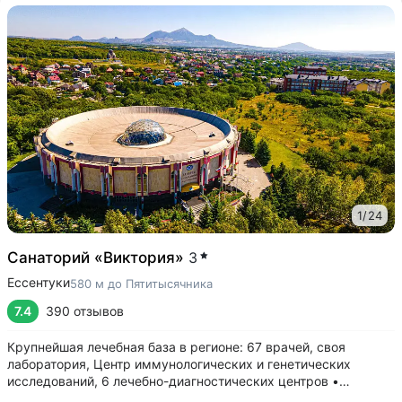
1
/
24
Санаторий «Виктория»
3
Ессентуки
580 м до Пятитысячника
7.4
390 отзывов
Крупнейшая лечебная база в регионе: 67 врачей, своя
лаборатория, Центр иммунологических и генетических
исследований, 6 лечебно-диагностических центров •
Расположен напротив Парка Победы в тихой части