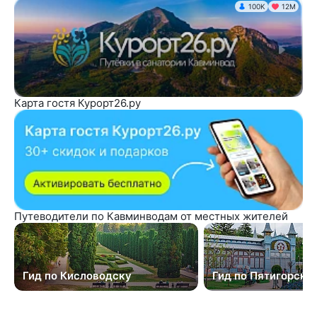
100K
12М
Карта гостя Курорт26.ру
Путеводители по Кавминводам от местных жителей
Гид по Кисловодску
Гид по Пятигорску