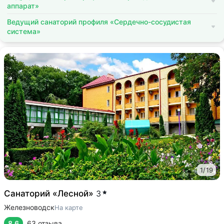
аппарат»
Ведущий санаторий профиля «Сердечно-сосудистая
система»
1
/
19
Санаторий «Лесной»
3
Железноводск
На карте
8.6
63 отзыва