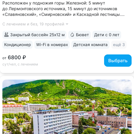
Расположен у подножия горы Железной: 5 минут
до Лермонтовского источника, 15 минут до источников
«Славяновский», «Смирновский» и Каскадной лестницы.
У входа в санаторий начинается круговой терренкур № 1 •
С лечением и без,
19 профилей
Лечебные ванны с природной минеральной водой: вода
поступает напрямую из скважины № 64,...
Закрытый бассейн 25х12 м
Бювет
Дети с 0 лет
Кондиционер
Wi-Fi в номерах
Детская комната
ещё 3
6800 ₽
от
Выбрать
сут/чел, с лечением