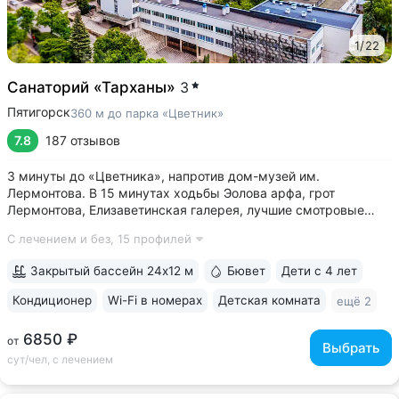
1
/
22
Санаторий «Тарханы»
3
Пятигорск
360 м до парка «Цветник»
7.8
187 отзывов
3 минуты до «Цветника», напротив дом-музей им.
Лермонтова. В 15 минутах ходьбы Эолова арфа, грот
Лермонтова, Елизаветинская галерея, лучшие смотровые
площадки • Бювет источника № 1 «Красноармейский»
С лечением и без,
15 профилей
напротив санатория, 7 минут прогулки до Центральной
питьевой галереи • Балконы во всех номерах:...
Закрытый бассейн 24x12 м
Бювет
Дети с 4 лет
Кондиционер
Wi-Fi в номерах
Детская комната
ещё 2
6850 ₽
от
Выбрать
сут/чел, с лечением