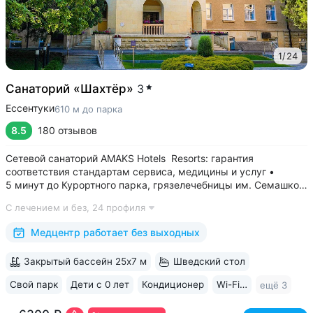
1
/
24
Санаторий «Шахтёр»
3
Ессентуки
610 м до парка
8.5
180 отзывов
Сетевой санаторий AMAKS Hotels Resorts: гарантия
соответствия стандартам сервиса, медицины и услуг •
5 минут до Курортного парка, грязелечебницы им. Семашко,
парка Победы • 3 минуты до бювета 4/33 с минеральной
С лечением и без,
24 профиля
водой Ессентуки № 4 и № 17 • Главный корпус
«Центральный» — историческое здание...
Медцентр работает без выходных
Закрытый бассейн 25х7 м
Шведский стол
Свой парк
Дети с 0 лет
Кондиционер
Wi-Fi в номерах
ещё 3