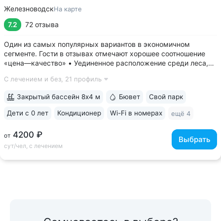
Железноводск
На карте
7.2
72 отзыва
Один из самых популярных вариантов в экономичном
сегменте. Гости в отзывах отмечают хорошее соотношение
«цена—качество» • Уединенное расположение среди леса,
у подножия горы Бештау. Тишина и покой. Территория
С лечением и без,
21 профиль
заповедника 6 га с цветущими деревьями, беседками,
чистым воздухом, дорожками для...
Закрытый бассейн 8х4 м
Бювет
Свой парк
Дети с 0 лет
Кондиционер
Wi-Fi в номерах
ещё 4
4200 ₽
от
Выбрать
сут/чел, с лечением