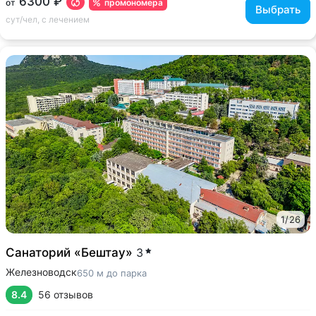
6300 ₽
промономера
от
Выбрать
сут/чел, с лечением
1
/
26
Санаторий «Бештау»
3
Железноводск
650 м до парка
8.4
56 отзывов