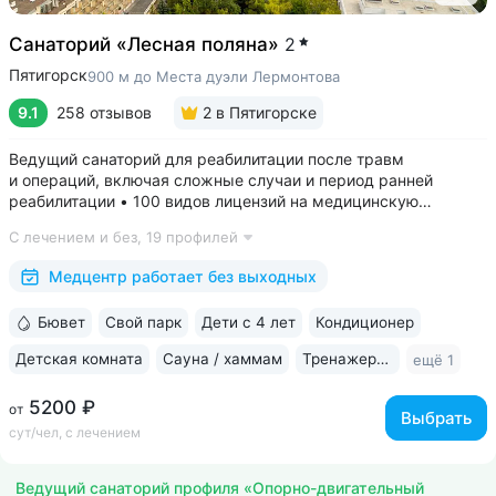
Санаторий «Лесная поляна»
2
Пятигорск
900 м до Места дуэли Лермонтова
9.1
258 отзывов
2
в Пятигорске
Ведущий санаторий для реабилитации после травм
и операций, включая сложные случаи и период ранней
реабилитации • 100 видов лицензий на медицинскую
деятельность, более 2500 видов медуслуг и процедур •
С лечением и без,
19 профилей
Доступная среда для гостей на колясках: в номерах,
на территории, в столовой • Расположен...
Медцентр работает без выходных
Бювет
Свой парк
Дети с 4 лет
Кондиционер
Детская комната
Сауна / хаммам
Тренажерный зал
ещё 1
5200 ₽
от
Выбрать
сут/чел, с лечением
Ведущий санаторий профиля «Опорно-двигательный