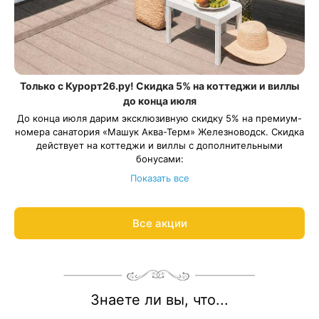
Только с Курорт26.ру! Скидка 5% на коттеджи и виллы
до конца июля
До конца июля дарим эксклюзивную скидку 5% на премиум-
номера санатория «Машук Аква-Терм» Железноводск. Скидка
действует на коттеджи и виллы с дополнительными
бонусами:
Номера Cottage 4*. Уютный номер на первом или втором
Показать все
этаже коттеджа с камином или террасой. В подарок — 2
посещения «Итальянских терм».
Номера «Итальянские виллы» 5*. Собственная вилла с
Все акции
Период действия акции: с 11 июля по 31 июля 2026 года. Если
открытым бассейном, террасой и гостиной с камином.
путёвка включает переходные даты: цена рассчитывается со
Безлимитное посещение «Итальянских терм». Трансфер на
скидкой на период акции, остальные даты — по
электрокаре до ресторана и на процедуры.
стандартному тарифу.
Рассчитаем цену со скидкой и забронируем отдых по
акции:
8 800 700-15-77
.
Знаете ли вы, что...