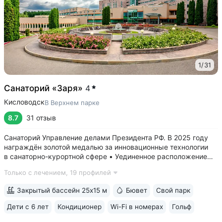
1
/
31
Санаторий «Заря»
4
Кисловодск
В Верхнем парке
8.7
31 отзыв
Санаторий Управление делами Президента РФ. В 2025 году
награждён золотой медалью за инновационные технологии
в санаторно-курортной сфере • Уединенное расположение
в верхней части Курортного парка — в зоне с уникальным
Только с лечением,
19 профилей
микроклиматом на высоте 1000 м. Прямой выход
на терренкур 2Б, который ведёт...
Закрытый бассейн 25x15 м
Бювет
Свой парк
Дети с 6 лет
Кондиционер
Wi-Fi в номерах
Гольф