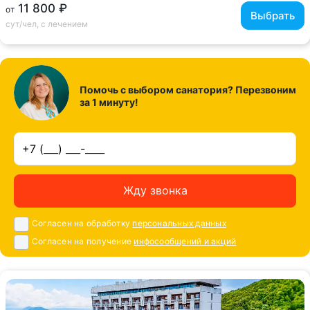
ещё 6
11 800 ₽
от
Выбрать
сут/чел, с лечением
Помочь с выбором санатория? Перезвоним
за 1 минуту!
Жду звонка
Согласен на обработку
персональных данных
Согласен на получение
инфосообщений и акций