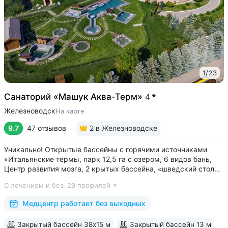
1
/
23
Санаторий «Машук Аква-Терм»
4
Железноводск
На карте
9.7
47 отзывов
2
в Железноводске
Уникально! Открытые бассейны с горячими источниками
«Итальянские термы, парк 12,5 га с озером, 6 видов бань,
Центр развития мозга, 2 крытых бассейна, «шведский стол»
и детокс-зал, 24 программы лечения, EMS-тренировки,
С лечением и без,
29 профилей
большой спа-комплекс, вода «Легенда Кавказа» •
Расположен в уединенном...
Медцентр работает без выходных
Закрытый бассейн 38х15 м
Закрытый бассейн 13 м