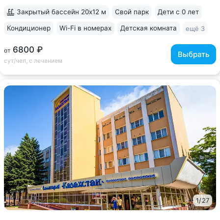
исследования,...
Закрытый бассейн 20х12 м
Свой парк
Дети с 0 лет
Кондиционер
Wi-Fi в номерах
Детская комната
ещё 3
6800 ₽
от
Выбрать
сут/чел, с лечением
1
/
27