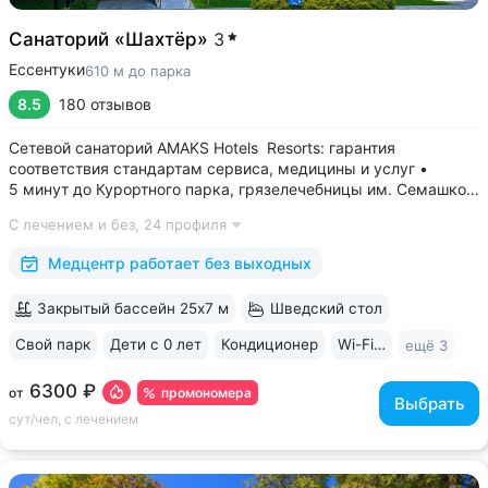
Санаторий «Шахтёр»
3
Ессентуки
610 м до парка
8.5
180 отзывов
Сетевой санаторий AMAKS Hotels Resorts: гарантия
соответствия стандартам сервиса, медицины и услуг •
5 минут до Курортного парка, грязелечебницы им. Семашко,
парка Победы • 3 минуты до бювета 4/33 с минеральной
С лечением и без,
24 профиля
водой Ессентуки № 4 и № 17 • Главный корпус
«Центральный» — историческое здание...
Медцентр работает без выходных
Закрытый бассейн 25х7 м
Шведский стол
Свой парк
Дети с 0 лет
Кондиционер
Wi-Fi в номерах
ещё 3
6300 ₽
промономера
от
Выбрать
сут/чел, с лечением