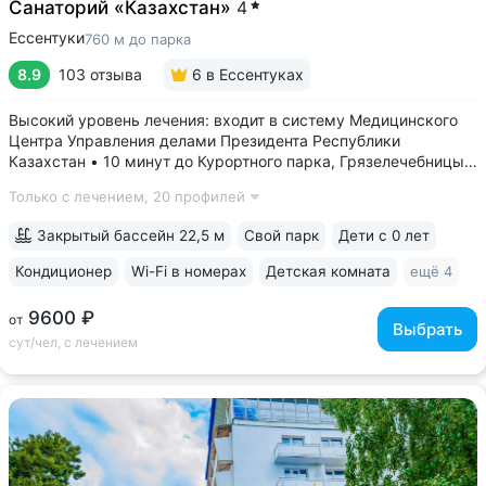
Санаторий «Казахстан»
4
Ессентуки
760 м до парка
8.9
103 отзыва
6
в Ессентуках
Высокий уровень лечения: входит в систему Медицинского
Центра Управления делами Президента Республики
Казахстан • 10 минут до Курортного парка, Грязелечебницы
им. Семашко, бювета источников «Ессентуки 4»
Только с лечением,
20 профилей
и «Ессентуки-Новая» • Санаторий с восточным колоритом
в интерьерах. Во всех номерах...
Закрытый бассейн 22,5 м
Свой парк
Дети с 0 лет
Кондиционер
Wi-Fi в номерах
Детская комната
ещё 4
9600 ₽
от
Выбрать
сут/чел, с лечением