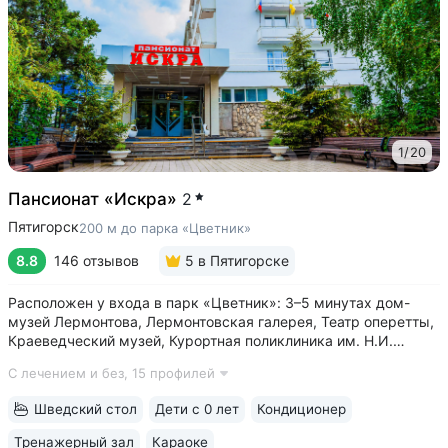
1
/
20
Пансионат «Искра»
2
Пятигорск
200 м до парка «Цветник»
8.8
146 отзывов
5
в Пятигорске
Расположен у входа в парк «Цветник»: 3–5 минутах дом-
музей Лермонтова, Лермонтовская галерея, Театр оперетты,
Краеведческий музей, Курортная поликлиника им. Н.И.
Пирогова • Центральная питьевая галерея Пятигорска
С лечением и без,
15 профилей
с тремя видами минеральных источников № 2, № 17,
«Красноармейский» в трех минутах...
Шведский стол
Дети с 0 лет
Кондиционер
Тренажерный зал
Караоке