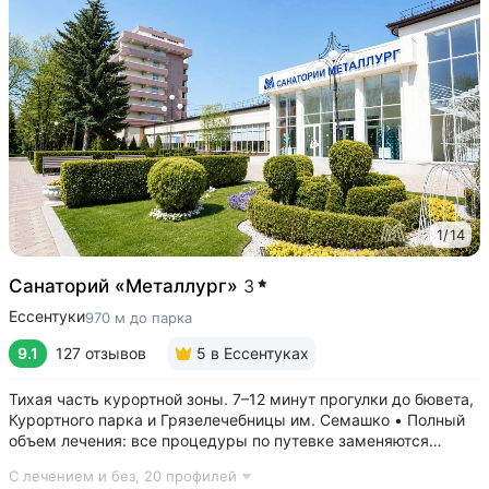
1
/
14
Санаторий «Металлург»
3
Ессентуки
970 м до парка
9.1
127 отзывов
5
в Ессентуках
Тихая часть курортной зоны. 7–12 минут прогулки до бювета,
Курортного парка и Грязелечебницы им. Семашко • Полный
объем лечения: все процедуры по путевке заменяются
на другие при наличии противопоказаний • В цену базовой
С лечением и без,
20 профилей
путевки включены дорогие процедуры: эндоскопические