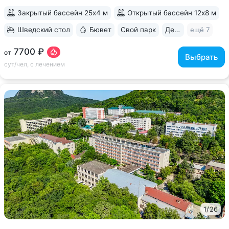
направленные на коррекцию фигуры...
Закрытый бассейн 25х4 м
Открытый бассейн 12х8 м
Шведский стол
Бювет
Свой парк
Дети с 0 лет
ещё 7
7700 ₽
от
Выбрать
сут/чел, с лечением
1
/
26