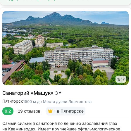
1
/
17
Санаторий «Машук»
3
Пятигорск
1500 м до Места дуэли Лермонтова
9.2
129 отзывов
1
в Пятигорске
Самый сильный санаторий по лечению заболеваний глаз
на Кавминводах. Имеет крупнейшее офтальмологическое