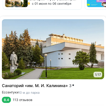
с 01 июня по 06 сентября
1
/
17
Санаторий «им. М. И. Калинина»
3
Ессентуки
10 м до парка
8.4
113 отзывов