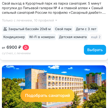
Свой выход в Курортный парк из парка санатория: 5 минут
прогулки до Питьевой галереи № 4 и главной аллеи • Самый
сильный санаторий России по профилю «Сахарный диабет».
Ведут приём детский и взрослый врачи-эндокринологи.
Только с лечением,
10 профилей
На базе санатория работает «Всероссийский
реабилитационный центр для...
Закрытый бассейн 20х8 м
Свой парк
Дети с 3 лет
Кондиционер
Wi-Fi в номерах
Детская комната
ещё 2
6900 ₽
от
Выбрать
сут/чел, с лечением
Подобрать санаторий