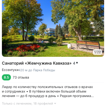
1
/
22
Санаторий «Жемчужина Кавказа»
4
Ессентуки
420 м до Парка Победы
8.5
73 отзыва
Лидер по количеству положительных отзывов о врачах
и сотрудниках • В путёвки включен большой объем
лечения — до 6 процедур в день • Редкая программа
«Снижение веса». Включает консультации врача-диетолога
Только с лечением,
18 профилей
и эндокринолога, комплекс анализов и УЗИ, процедуры,