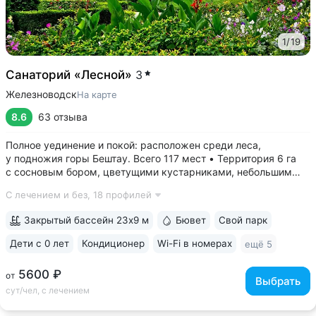
1
/
19
Санаторий «Лесной»
3
Железноводск
На карте
8.6
63 отзыва
Полное уединение и покой: расположен среди леса,
у подножия горы Бештау. Всего 117 мест • Территория 6 га
с сосновым бором, цветущими кустарниками, небольшим
прудом, зонами отдыха с гамаками и беседками •
С лечением и без,
18 профилей
Собственная сеть терренкуров, проложенных по лесу
и горным склонам • Бесплатный трансфер...
Закрытый бассейн 23х9 м
Бювет
Свой парк
Дети с 0 лет
Кондиционер
Wi-Fi в номерах
ещё 5
5600 ₽
от
Выбрать
сут/чел, с лечением