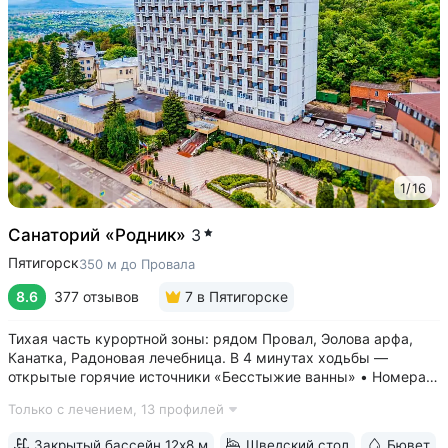
1
/
16
Санаторий «Родник»
3
Пятигорск
350 м до Провала
8.6
377 отзывов
7
в Пятигорске
Тихая часть курортной зоны: рядом Провал, Эолова арфа,
Канатка, Радоновая лечебница. В 4 минутах ходьбы —
открытые горячие источники «Бесстыжие ванны» • Номера
с видом на лес или панораму Пятигорска. В ясную погоду
Только с лечением,
13 профилей
виден Эльбрус и Кавказский хребет. Есть номера с балконом
• Основной корпус...
Закрытый бассейн 12х8 м
Шведский стол
Бювет