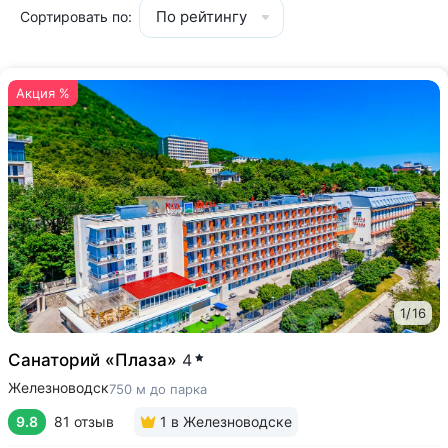
По рейтингу
Сортировать по:
Акция %
1
/
16
Санаторий «Плаза»
4
Железноводск
750 м до парка
9.8
81 отзыв
1
в Железноводске