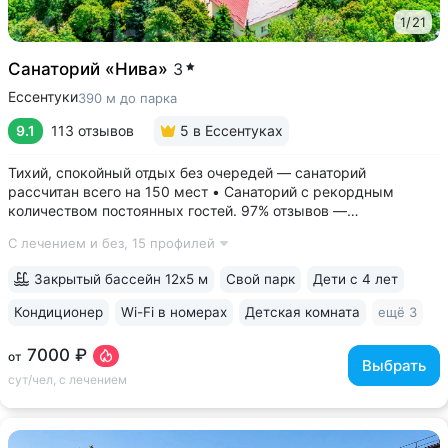
1
/
21
Санаторий «Нива»
3
Ессентуки
390 м до парка
9.1
113 отзывов
5
в Ессентуках
Тихий, спокойный отдых без очередей — санаторий
рассчитан всего на 150 мест • Санаторий с рекордным
количеством постоянных гостей. 97% отзывов —
положительные • 3 минуты до Курортного парка, 6–10 минут
С лечением и без,
15 профилей
до Грязелечебницы им. Семашко и бюветов минеральной
воды Ессентуки № 4,...
Закрытый бассейн 12х5 м
Свой парк
Дети с 4 лет
Кондиционер
Wi-Fi в номерах
Детская комната
ещё 3
7000 ₽
от
Выбрать
сут/чел, с лечением