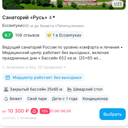
1
/
23
Санаторий «Русь»
4
Ессентуки
990 м до бювета «Пятитысячник»
9.7
108 отзывов
1
в Ессентуках
Ведущий санаторий России по уровню комфорта и лечения •
Медицинский центр работает без выходных, включая
праздничные дни • Бассейн 652 кв.м. (25×65 м)
с термотерапией, джакузи, каскадом и морской волной.
С лечением и без,
25 профилей
Глубина от 30 до 180 см, есть отдельная детская зона. Рядом
расположены закрытая терраса...
Медцентр работает без выходных
Закрытый бассейн 25х65 м
Шведский стол
Бювет
Свой парк
Дети с 1 года
Кондиционер
ещё 6
10 300 ₽
15%
01.06-06.09
от
Выбрать
сут/чел, с лечением