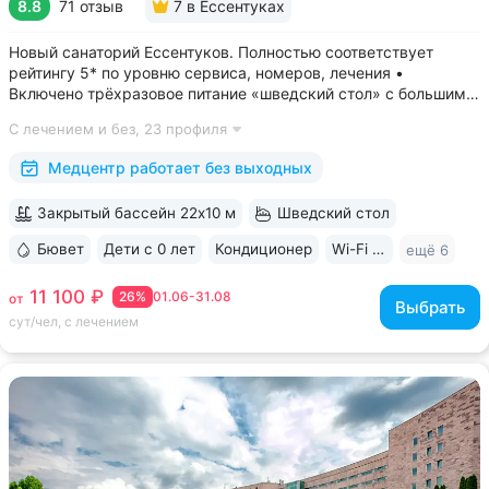
8.8
71 отзыв
7
в Ессентуках
Новый санаторий Ессентуков. Полностью соответствует
рейтингу 5* по уровню сервиса, номеров, лечения •
Включено трёхразовое питание «шведский стол» с большим
выбором блюд. Один из лучших вариантов по питанию
С лечением и без,
23 профиля
в Ессентуках • Центр Курортной зоны: 3 минуты
до Курортного парка и Грязелечебницы им....
Медцентр работает без выходных
Закрытый бассейн 22х10 м
Шведский стол
Бювет
Дети с 0 лет
Кондиционер
Wi-Fi в номерах
ещё 6
11 100 ₽
26%
01.06-31.08
от
Выбрать
сут/чел, с лечением