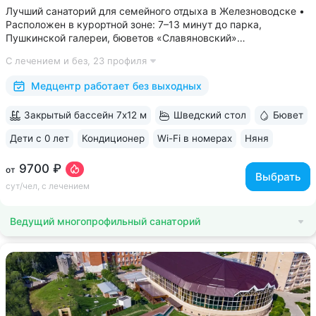
Лучший санаторий для семейного отдыха в Железноводске •
Расположен в курортной зоне: 7–13 минут до парка,
Пушкинской галереи, бюветов «Славяновский»
и «Смирновский» • Собственный бювет с минеральной водой
С лечением и без,
23 профиля
«Славяновская» • Все в одном здании: не нужно выходить
на улицу, чтобы получить лечение,...
Медцентр работает без выходных
Закрытый бассейн 7х12 м
Шведский стол
Бювет
Дети с 0 лет
Кондиционер
Wi-Fi в номерах
Няня
ещё 6
9700 ₽
от
Выбрать
сут/чел, с лечением
Ведущий многопрофильный санаторий