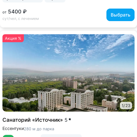
5400 ₽
от
Выбрать
сут/чел, с лечением
Акция %
1
/
23
Санаторий «Источник»
5
Ессентуки
280 м до парка