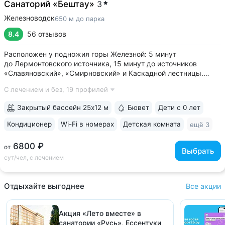
Санаторий «Бештау»
3
Железноводск
650 м до парка
8.4
56 отзывов
Расположен у подножия горы Железной: 5 минут
до Лермонтовского источника, 15 минут до источников
«Славяновский», «Смирновский» и Каскадной лестницы.
У входа в санаторий начинается круговой терренкур № 1 •
С лечением и без,
19 профилей
Лечебные ванны с природной минеральной водой: вода
поступает напрямую из скважины № 64,...
Закрытый бассейн 25х12 м
Бювет
Дети с 0 лет
Кондиционер
Wi-Fi в номерах
Детская комната
ещё 3
6800 ₽
от
Выбрать
сут/чел, с лечением
Отдыхайте выгоднее
Все акции
Акция «Лето вместе» в
санатории «Русь», Ессентуки