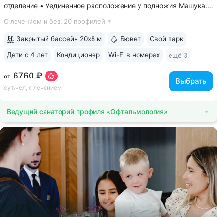
отделение • Уединенное расположение у подножия Машука.
В пешей доступности: Место дуэли Лермонтова, смотровая
С лечением и без,
20 профилей
площадка Ворота любви, начало терренкура вокруг Машука.
В 5 минутах ж/д станция...
Закрытый бассейн 20х8 м
Бювет
Свой парк
Дети с 4 лет
Кондиционер
Wi-Fi в номерах
ещё 3
6760 ₽
от
Выбрать
сут/чел, с лечением
Ведущий санаторий профиля «Офтальмология»