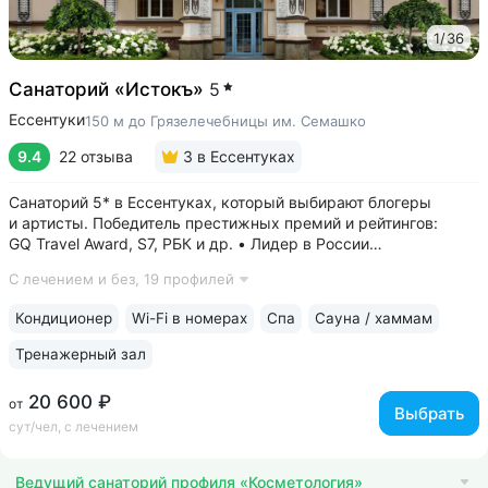
1
/
36
Санаторий «Истокъ»
5
Ессентуки
150 м до Грязелечебницы им. Семашко
9.4
22 отзыва
3
в Ессентуках
Санаторий 5* в Ессентуках, который выбирают блогеры
и артисты. Победитель престижных премий и рейтингов:
GQ Travel Award, S7, РБК и др. • Лидер в России
по аппаратной косметологии: массаж ICOONE, лечение
С лечением и без,
19 профилей
целлюлита и вен «Эндосфера», коррекция фигуры Tesla
Former, безинъекционная мезотерапия...
Кондиционер
Wi-Fi в номерах
Спа
Сауна / хаммам
Тренажерный зал
20 600 ₽
от
Выбрать
сут/чел, с лечением
Ведущий санаторий профиля «Косметология»