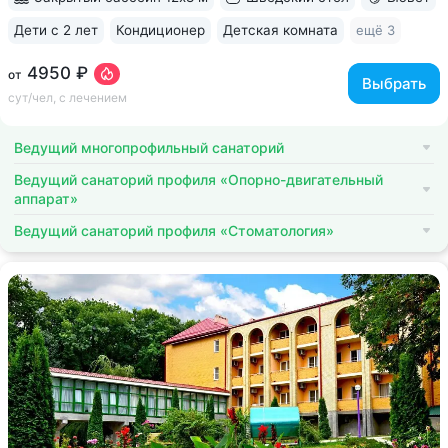
Дети с 2 лет
Кондиционер
Детская комната
ещё 3
4950 ₽
от
Выбрать
сут/чел, с лечением
Ведущий многопрофильный санаторий
Ведущий санаторий профиля «Опорно-двигательный
аппарат»
Ведущий санаторий профиля «Стоматология»