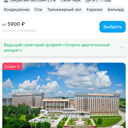
Закрытый бассейн 25 м
Свой парк
Дети с 1 года
Кондиционер
Спа
Тренажерный зал
Караоке
Бильярд
5900 ₽
от
Выбрать
сут/чел, с лечением
Ведущий санаторий профиля «Опорно-двигательный
аппарат»
Акция %