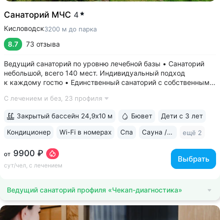
Санаторий МЧС
4
Кисловодск
3200 м до парка
8.7
73 отзыва
Ведущий санаторий по уровню лечебной базы • Санаторий
небольшой, всего 140 мест. Индивидуальный подход
к каждому гостю • Единственный санаторий c собственными
аппаратами КТ, МРТ, рентгена • Уникальный тренажерный
С лечением и без,
23 профиля
комплекс CON-TREX (Германия) для диагностики
и реабилитации опорно-двигательного...
Закрытый бассейн 24,9х10 м
Бювет
Дети с 3 лет
Кондиционер
Wi-Fi в номерах
Спа
Сауна / хаммам
ещё 2
9900 ₽
от
Выбрать
сут/чел, с лечением
Ведущий санаторий профиля «Чекап-диагностика»