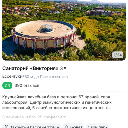
1
/
24
Санаторий «Виктория»
3
Ессентуки
580 м до Пятитысячника
7.4
390 отзывов
Крупнейшая лечебная база в регионе: 67 врачей, своя
лаборатория, Центр иммунологических и генетических
исследований, 6 лечебно-диагностических центров •
Расположен напротив Парка Победы в тихой части
С лечением и без,
25 профилей
Ессентуков. 18 минут прогулки до Грязелечебницы им.
Семашко и Курортного парка • На территории...
Закрытый бассейн 12х8 м
Бювет
Свой парк