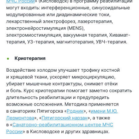
МЧС России
» (Кисловодск) в программу реабилитации
могут входить: интерференционные, синусоидальные
модулированные или диадинамические токи,
лекарственный электрофорез, лазеротерапия,
электронейростимуляция (MENS),
электромиостимуляция, вакуумная терапия, Хивамат-
терапия, УЗ-терапия, магнитотерапия, УВЧ-терапия.
Криотерапия
Воздействие холодом улучшает трофику костной
и хрящевой ткани, ускоряет микроциркуляцию,
убирает мышечные контрактуры, снимает отёки
и боль. Курс криотерапии помогает заметно сократить
длительность реабилитации и предупредить
возможные осложнения. Методика применяется
в санаториях Пятигорска «
Родник
», «
имени М.Ю.
Лермонтова
», «
Пятигорский нарзан
», а также
в «
Санаторно-реабилитационном центре МЧС
России
» в Кисловодске и других здравницах.