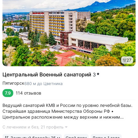
1
/
27
Центральный Военный санаторий
3
Пятигорск
680 м до Цветника
7.9
114 отзывов
Ведущий санаторий КМВ и России по уровню лечебной базы.
Старейшая здравница Министерства Обороны РФ •
Центральное расположение между верхним и нижним
парком. В 5–8 минутах: верхний парк — Канатка, Эолова
С лечением и без,
21 профиль
арфа, бульвар Гагарина, нижний — Дом-музей Лермонтова,
Цветник, Лермонтовская галерея,...