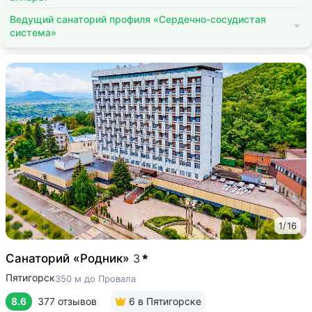
Ведущий санаторий профиля «Сердечно-сосудистая
система»
1
/
16
Санаторий «Родник»
3
Пятигорск
350 м до Провала
8.6
377 отзывов
6
в Пятигорске