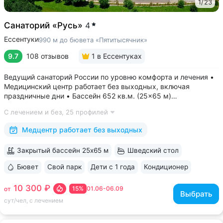
1
/
23
Санаторий «Русь»
4
Ессентуки
990 м до бювета «Пятитысячник»
9.7
108 отзывов
1
в Ессентуках
Ведущий санаторий России по уровню комфорта и лечения •
Медицинский центр работает без выходных, включая
праздничные дни • Бассейн 652 кв.м. (25×65 м)
с термотерапией, джакузи, каскадом и морской волной.
С лечением и без,
25 профилей
Глубина от 30 до 180 см, есть отдельная детская зона. Рядом
расположены закрытая терраса...
Медцентр работает без выходных
Закрытый бассейн 25х65 м
Шведский стол
Бювет
Свой парк
Дети с 1 года
Кондиционер
ещё 6
10 300 ₽
15%
01.06-06.09
от
Выбрать
сут/чел, с лечением