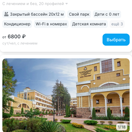
С лечением и без,
20 профилей
путевки включены дорогие процедуры: эндоскопические
исследования,...
Закрытый бассейн 20х12 м
Свой парк
Дети с 0 лет
Кондиционер
Wi-Fi в номерах
Детская комната
ещё 3
6800 ₽
от
Выбрать
сут/чел, с лечением
1
/
18