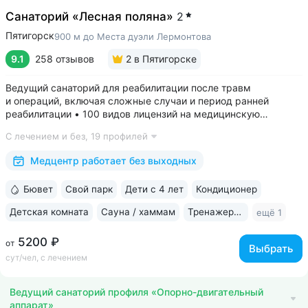
Санаторий «Лесная поляна»
2
Пятигорск
900 м до Места дуэли Лермонтова
9.1
258 отзывов
2
в Пятигорске
Ведущий санаторий для реабилитации после травм
и операций, включая сложные случаи и период ранней
реабилитации • 100 видов лицензий на медицинскую
деятельность, более 2500 видов медуслуг и процедур •
С лечением и без,
19 профилей
Доступная среда для гостей на колясках: в номерах,
на территории, в столовой • Расположен...
Медцентр работает без выходных
Бювет
Свой парк
Дети с 4 лет
Кондиционер
Детская комната
Сауна / хаммам
Тренажерный зал
ещё 1
5200 ₽
от
Выбрать
сут/чел, с лечением
Ведущий санаторий профиля «Опорно-двигательный
аппарат»