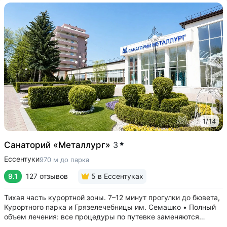
1
/
14
Санаторий «Металлург»
3
Ессентуки
970 м до парка
9.1
127 отзывов
5
в Ессентуках
Тихая часть курортной зоны. 7–12 минут прогулки до бювета,
Курортного парка и Грязелечебницы им. Семашко • Полный
объем лечения: все процедуры по путевке заменяются
на другие при наличии противопоказаний • В цену базовой