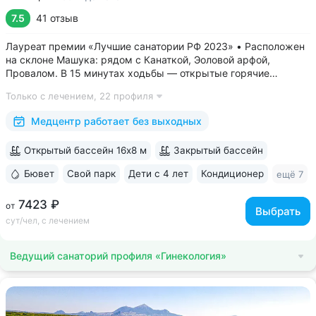
7.5
41 отзыв
Лауреат премии «Лучшие санатории РФ 2023» • Расположен
на склоне Машука: рядом с Канаткой, Эоловой арфой,
Провалом. В 15 минутах ходьбы — открытые горячие
источники «Бесстыжие ванны» • Из окон виден белоснежный
Только с лечением,
22 профиля
Эльбрус и Кавказский хребет — наблюдайте самые красивые
рассветы и закаты в городе •...
Медцентр работает без выходных
Открытый бассейн 16х8 м
Закрытый бассейн
Бювет
Свой парк
Дети с 4 лет
Кондиционер
ещё 7
7423 ₽
от
Выбрать
сут/чел, с лечением
Ведущий санаторий профиля «Гинекология»