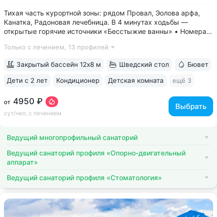
Тихая часть курортной зоны: рядом Провал, Эолова арфа,
Канатка, Радоновая лечебница. В 4 минутах ходьбы —
открытые горячие источники «Бесстыжие ванны» • Номера
с видом на лес или панораму Пятигорска. В ясную погоду
Только с лечением,
13 профилей
виден Эльбрус и Кавказский хребет. Есть номера с балконом
• Основной корпус...
Закрытый бассейн 12х8 м
Шведский стол
Бювет
Дети с 2 лет
Кондиционер
Детская комната
ещё 3
4950 ₽
от
Выбрать
сут/чел, с лечением
Ведущий многопрофильный санаторий
Ведущий санаторий профиля «Опорно-двигательный
аппарат»
Ведущий санаторий профиля «Стоматология»