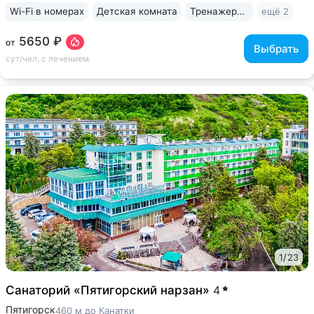
Wi-Fi в номерах
Детская комната
Тренажерный зал
ещё 2
5650 ₽
от
Выбрать
сут/чел, с лечением
1
/
23
Санаторий «Пятигорский нарзан»
4
Пятигорск
460 м до Канатки