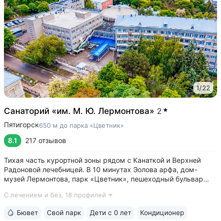
1
/
22
Санаторий «им. М. Ю. Лермонтова»
2
Пятигорск
650 м до парка «Цветник»
8.1
217 отзывов
Тихая часть курортной зоны рядом с Канаткой и Верхней
Радоновой лечебницей. В 10 минутах Эолова арфа, дом-
музей Лермонтова, парк «Цветник», пешеходный бульвар
Гагарина, ведущий к Провалу • Собственный бювет
С лечением и без,
18 профилей
с минеральной водой № 29. В 2–5 минутах бюветы
источников № 1, 4, 7, 19 • 3 минуты...
Бювет
Свой парк
Дети с 0 лет
Кондиционер