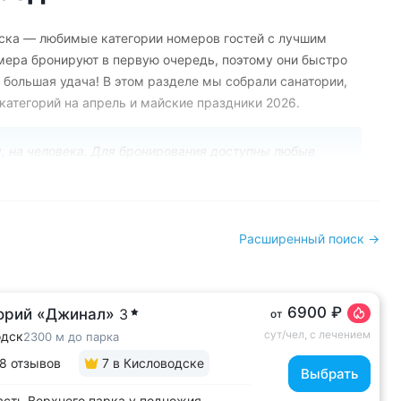
ска — любимые категории номеров гостей с лучшим
мера бронируют в первую очередь, поэтому они быстро
 большая удача! В этом разделе мы собрали санатории,
категорий на апрель и майские праздники 2026.
м, на человека. Для бронирования доступны любые
ные цены уточняйте у менеджера:
8 800 700 15 77
.
 санаториях Кисловодска:
Расширенный поиск →
₽ — последний «2-местный 2-комнатный номер 1-ой
6900 ₽
едний «Двухместный Стандарт+» в корпусе № 5. Самые
орий «Джинал»
3
от
емонтом, которые обычно бронируют только для
сут/чел, с лечением
одск
2300 м до парка
8 отзывов
7
в Кисловодске
Выбрать
последний «Двухместный Стандарт» на 12–19 мая. Самый
асть Верхнего парка у подножия