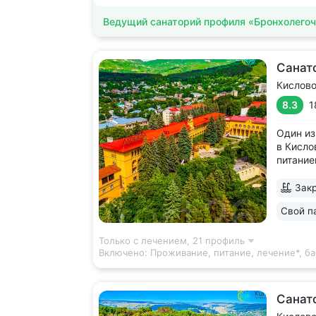
Ведущий санаторий профиля «Бронхолегоч
Санат
Кислов
8.3
1
Один из
в Кисло
питание
минерал
источни
Закр
и серов
Свой п
с минер
«Ессент
Только с лечением,
21 профиль
Включено:
Проживание, питание, лечение*, ба
Санат