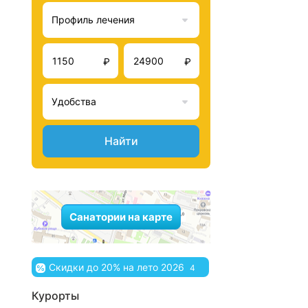
Профиль лечения
₽
₽
Удобства
Найти
Санатории на карте
Скидки до 20% на лето 2026
4
Курорты