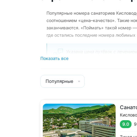
Популярные номера санаториев Кисловод
соотношением «цена–качество». Такие но
заканчиваются. «Поймать» такой номер —
где остались последние номера любимых 
Указана цена путёвок с лечение
Показать все
даты в указанные периоды. Точ
Последние номера любимых категорий в
Популярные
Санаторий «им. Димитрова»
, ~7850 
категории» в период 8–28 мая.
Санаторий «Орион»
, ~9000 ₽ — посл
Санат
комфортные номера с современным р
Кислов
постоянных гостей.
9.0
9
Санаторий «Солнечный»
, ~9750 ₽ — 
Тихая ч