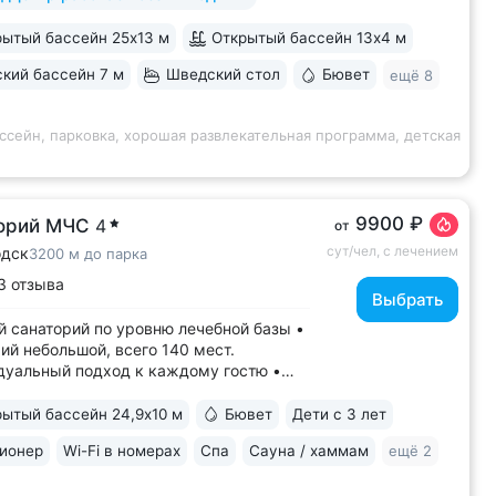
инут • Бесплатный трансфер
ытый бассейн 25х13 м
Открытый бассейн 13x4 м
ртного парка и основных
имечательностей...
кий бассейн 7 м
Шведский стол
Бювет
ещё 8
ссейн, парковка, хорошая развлекательная программа, детская
9900 ₽
орий МЧС
4
от
сут/чел, с лечением
одск
3200 м до парка
3 отзыва
Выбрать
 санаторий по уровню лечебной базы •
ий небольшой, всего 140 мест.
уальный подход к каждому гостю •
енный санаторий c собственными
ами КТ, МРТ, рентгена • Уникальный
ытый бассейн 24,9х10 м
Бювет
Дети с 3 лет
ерный комплекс CON-TREX (Германия)
ионер
Wi-Fi в номерах
Спа
Сауна / хаммам
ещё 2
гностики и реабилитации опорно-
ьного...