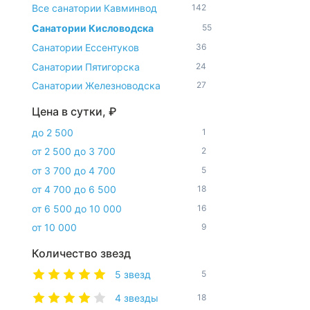
Все санатории Кавминвод
142
Санатории Кисловодска
55
Санатории Ессентуков
36
Санатории Пятигорска
24
Санатории Железноводска
27
Цена в сутки, ₽
до 2 500
1
от 2 500 до 3 700
2
от 3 700 до 4 700
5
от 4 700 до 6 500
18
от 6 500 до 10 000
16
от 10 000
9
Количество звезд
5 звезд
5
4 звезды
18