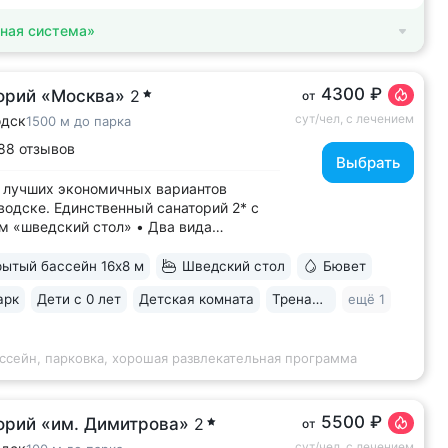
ная система»
4300 ₽
орий «Москва»
2
от
сут/чел, с лечением
одск
1500 м до парка
88 отзывов
Выбрать
 лучших экономичных вариантов
водске. Единственный санаторий 2* с
м «шведский стол» • Два вида
ьных ванн с водой из природных
ков: углекислые (нарзан)
ытый бассейн 16х8 м
Шведский стол
Бювет
одородные ванны • Свой бювет
арк
Дети с 0 лет
Детская комната
Тренажерный зал
ещё 1
альной водой двух курортов:
уки-4» и «Славяновская»...
ссейн, парковка, хорошая развлекательная программа
5500 ₽
орий «им. Димитрова»
2
от
сут/чел, с лечением