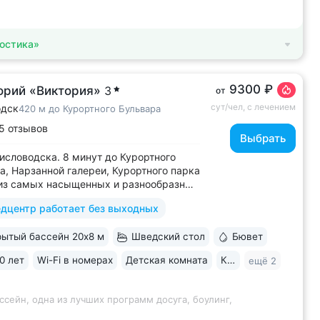
остика»
9300 ₽
орий «Виктория»
3
от
сут/чел, с лечением
одск
420 м до Курортного Бульвара
5 отзывов
Выбрать
исловодска. 8 минут до Курортного
а, Нарзанной галереи, Курортного парка
из самых насыщенных и разнообразных
м развлечений: живая музыка,
дцентр работает без выходных
ы, дискотеки, кинопоказы, лазерные
ендап, мастер-классы по рисованию
ытый бассейн 20х8 м
Шведский стол
Бювет
и танцам (бачата, восточные танцы)....
0 лет
Wi-Fi в номерах
Детская комната
Караоке
ещё 2
ссейн, одна из лучших программ досуга, боулинг,