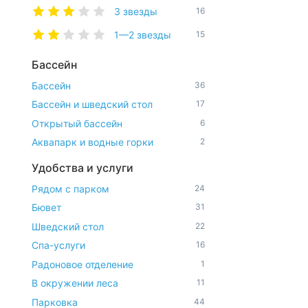
3 звезды
16
1—2 звезды
15
Бассейн
Бассейн
36
Бассейн и шведский стол
17
Открытый бассейн
6
Аквапарк и водные горки
2
Удобства и услуги
Рядом с парком
24
Бювет
31
Шведский стол
22
Спа-услуги
16
Радоновое отделение
1
В окружении леса
11
Парковка
44