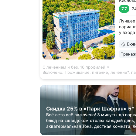
Кислов
7.7
2
Лучшее
вариант
у входа
в живоп
доступн
Бюв
Храм во
Тренаж
Филармо
этажей..
С лечением и без,
16 профилей
Включено:
Проживание, питание, лечение*, па
Скидка 25% в «Парк Шафран» 5*
Всё лето всё включено! 3 минуты до парк
блюд на «шведском столе» каждый день,
акватермальная зона, десткая комната, л