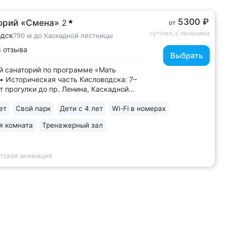
5300 ₽
орий «Смена»
2
от
сут/чел, с лечением
одск
790 м до Каскадной лестницы
 отзыва
Выбрать
 санаторий по программе «Мать
 • Историческая часть Кисловодска: 7–
т прогулки до пр. Ленина, Каскадной
ы, Среднего Курортного парка • Бювет
альной водой двух курортов:
ет
Свой парк
Дети с 4 лет
Wi-Fi в номерах
уки-4» и «Славяновская»
я комната
Тренажерный зал
оводск). Бюветы с минеральной водой
дска...
етская анимация