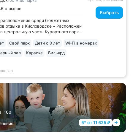
одск
100 м до парка
46 отзывов
Выбрать
 расположение среди бюджетных
ов отдыха в Кисловодске • Расположен
 в центральную часть Курортного парка,
исной Ребровой балке. В пешей
ости: Каскадная лестница, Канатка,
ет
Свой парк
Дети с 0 лет
Wi-Fi в номерах
здуха, Долина роз, Нарзанная галерея,
ерный зал
Караоке
Бильярд
ния • Из окон номеров верхних
.
рковка
а, 100
5* от 11 625 ₽
ечение