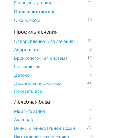
Горящие путевки
11
Последние номера
7
С кэшбеком
29
Профиль лечения
Оздоровление (без лечения)
52
Андрология
8
Бронхолегочная система
10
Гинекология
6
Детокс
6
Дыхательная система
44
Показать все
Лечебная база
MBST-терапия
3
Аюрведа
4
Ванны с минеральной водой
32
Вытяжение позвоночника
8