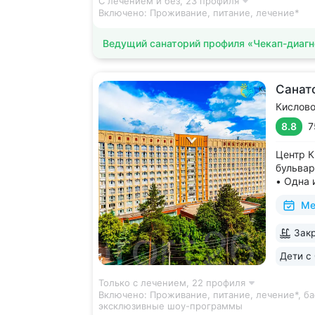
С лечением и без,
23 профиля
Включено:
Проживание, питание, лечение*
Ведущий санаторий профиля «Чекап-диагн
Санат
Кислов
8.8
7
Центр К
бульвар
• Одна 
програм
Ме
концерт
шоу, ст
Закр
«эбру» 
Дети с 
Только с лечением,
22 профиля
Включено:
Проживание, питание, лечение*, ба
эксклюзивные шоу-программы