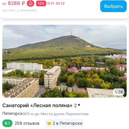
8288 ₽
15%
15.11-30.12
от
Выбрать
сут/чел, с лечением
1
/
28
Санаторий «Лесная поляна»
2
Пятигорск
900 м до Места дуэли Лермонтова
9.1
258 отзывов
2
в Пятигорске