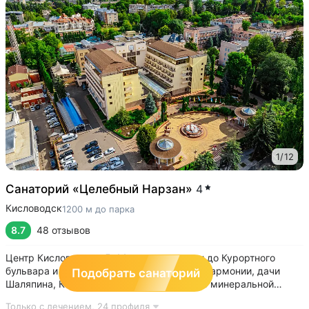
1
/
12
Санаторий «Целебный Нарзан»
4
Кисловодск
1200 м до парка
8.7
48 отзывов
Центр Кисловодска: 5–14 минут прогулки до Курортного
бульвара и парка, Нарзанной галереи, Филармонии, дачи
Подобрать санаторий
Шаляпина, Каскадной лестницы • Бювет с минеральной
водой трёх курортов: «Нарзан» (Кисловодск),
Только с лечением,
24 профиля