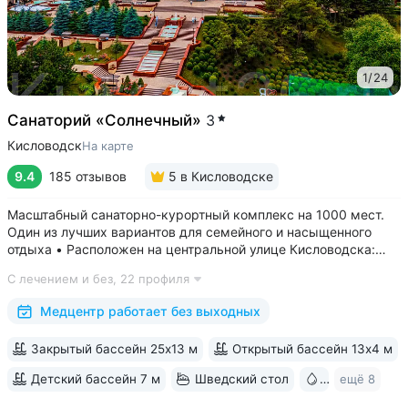
1
/
24
Санаторий «Солнечный»
3
Кисловодск
На карте
9.4
185 отзывов
5
в Кисловодске
Масштабный санаторно-курортный комплекс на 1000 мест.
Один из лучших вариантов для семейного и насыщенного
отдыха • Расположен на центральной улице Кисловодска:
рядом цирк, до Курортного бульвара можно дойти
С лечением и без,
22 профиля
за 15 минут • Бесплатный трансфер до Курортного парка
и основных достопримечательностей...
Медцентр работает без выходных
Закрытый бассейн 25х13 м
Открытый бассейн 13x4 м
Детский бассейн 7 м
Шведский стол
Бювет
ещё 8