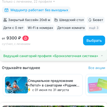
Только с лечением,
22 профиля
стендап, мастер-классы по рисованию «эбру» и танцам
(бачата, восточные танцы)....
Медцентр работает без выходных
Закрытый бассейн 20х8 м
Шведский стол
Бювет
Дети с 0 лет
Wi-Fi в номерах
Детская комната
ещё 3
9300 ₽
от
Выбрать
сут/чел, с лечением
Ведущий санаторий профиля «Бронхолегочная система»
Отдыхайте выгоднее
Все акции
Специальное предложение
«Лето!» в санатории «Родник»,
Кисловодск
с 01 июня по 31 августа