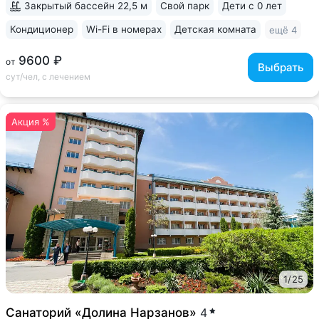
Закрытый бассейн 22,5 м
Свой парк
Дети с 0 лет
Кондиционер
Wi-Fi в номерах
Детская комната
ещё 4
9600 ₽
от
Выбрать
сут/чел, с лечением
Акция %
1
/
25
Санаторий «Долина Нарзанов»
4