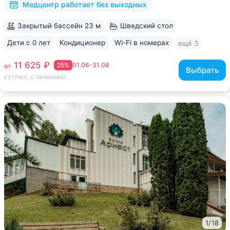
Медцентр работает без выходных
Закрытый бассейн 23 м
Шведский стол
Дети с 0 лет
Кондиционер
Wi-Fi в номерах
ещё 3
11 625 ₽
25%
01.06-31.08
от
Выбрать
сут/чел, с лечением
1
/
18