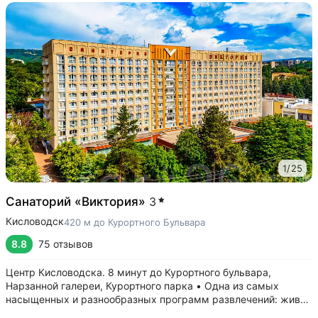
1
/
25
Санаторий «Виктория»
3
Кисловодск
420 м до Курортного Бульвара
8.8
75 отзывов
Центр Кисловодска. 8 минут до Курортного бульвара,
Нарзанной галереи, Курортного парка • Одна из самых
насыщенных и разнообразных программ развлечений: живая
музыка, концерты, дискотеки, кинопоказы, лазерные шоу,