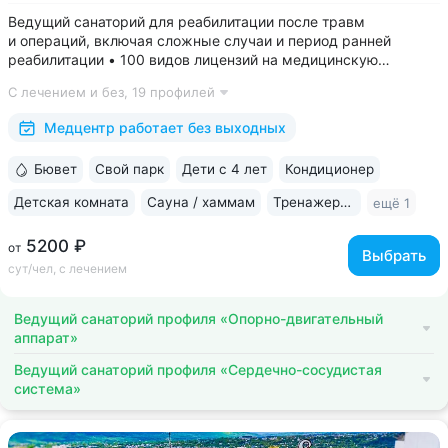
Ведущий санаторий для реабилитации после травм
и операций, включая сложные случаи и период ранней
реабилитации • 100 видов лицензий на медицинскую
деятельность, более 2500 видов медуслуг и процедур •
С лечением и без,
19 профилей
Доступная среда для гостей на колясках: в номерах,
на территории, в столовой • Расположен...
Медцентр работает без выходных
Бювет
Свой парк
Дети с 4 лет
Кондиционер
Детская комната
Сауна / хаммам
Тренажерный зал
ещё 1
5200 ₽
от
Выбрать
сут/чел, с лечением
Ведущий санаторий профиля «Опорно-двигательный
аппарат»
Ведущий санаторий профиля «Сердечно-сосудистая
система»