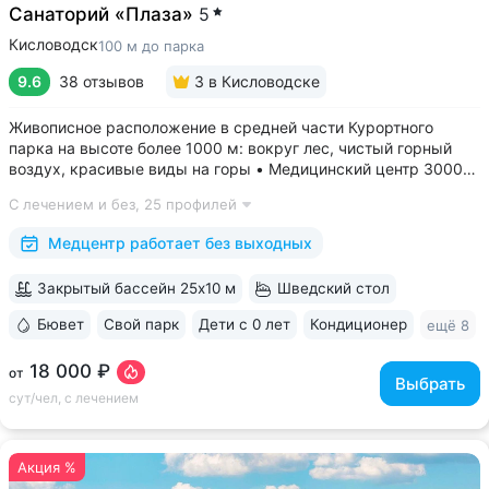
Санаторий «Плаза»
5
Кисловодск
100 м до парка
9.6
38 отзывов
3
в Кисловодске
Живописное расположение в средней части Курортного
парка на высоте более 1000 м: вокруг лес, чистый горный
воздух, красивые виды на горы • Медицинский центр 3000
кв.м. В штате 43 врача и 220 медспециалистов высокой
С лечением и без,
25 профилей
квалификации • Более 1000 видов диагностики и ДНК-
исследований. Есть диагностика...
Медцентр работает без выходных
Закрытый бассейн 25x10 м
Шведский стол
Бювет
Свой парк
Дети с 0 лет
Кондиционер
ещё 8
18 000 ₽
от
Выбрать
сут/чел, с лечением
Акция %