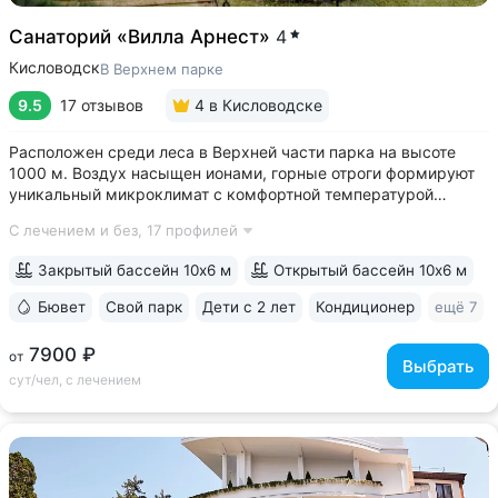
Санаторий «Вилла Арнест»
4
Кисловодск
В Верхнем парке
9.5
17 отзывов
4
в Кисловодске
Расположен среди леса в Верхней части парка на высоте
1000 м. Воздух насыщен ионами, горные отроги формируют
уникальный микроклимат с комфортной температурой
и влажностью воздуха. Прямой выход на терренкур
С лечением и без,
17 профилей
№ 2Б Кисловодского парка • Один из лучших вариантов для
уединенного отдыха. В санатории...
Закрытый бассейн 10х6 м
Открытый бассейн 10х6 м
Бювет
Свой парк
Дети с 2 лет
Кондиционер
ещё 7
7900 ₽
от
Выбрать
сут/чел, с лечением