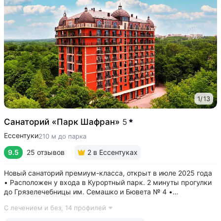
1
/
13
Санаторий «Парк Шафран»
5
Ессентуки
210 м до парка
9.5
25 отзывов
2
в Ессентуках
Новый санаторий премиум-класса, открыт в июле 2025 года
• Расположен у входа в Курортный парк. 2 минуты прогулки
до Грязелечебницы им. Семашко и Бювета № 4 •
Акватермальная зона: бассейн с водопадом, финская сауна.
С лечением и без,
14 профилей
Бесплатное посещение включено во все виды путёвок •
Трёхразовое питание...