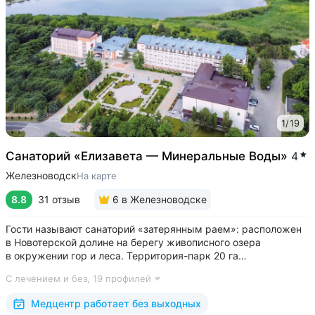
1
/
19
Cанаторий «Елизавета — Минеральные Воды»
4
Железноводск
На карте
8.8
31 отзыв
6
в Железноводске
Гости называют санаторий «затерянным раем»: расположен
в Новотерской долине на берегу живописного озера
в окружении гор и леса. Территория-парк 20 га
с терренкуром (4 км), скверами, велодорожками, фотозоной,
С лечением и без,
19 профилей
живописным храмом «Нерушимая стена» • Обустроенная
набережная озера с зонами отдыха и...
Медцентр работает без выходных