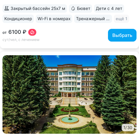
попробовать только в санатории...
Закрытый бассейн 25х7 м
Бювет
Дети с 4 лет
Кондиционер
Wi-Fi в номерах
Тренажерный зал
ещё 1
6100 ₽
от
Выбрать
сут/чел, с лечением
1
/
30