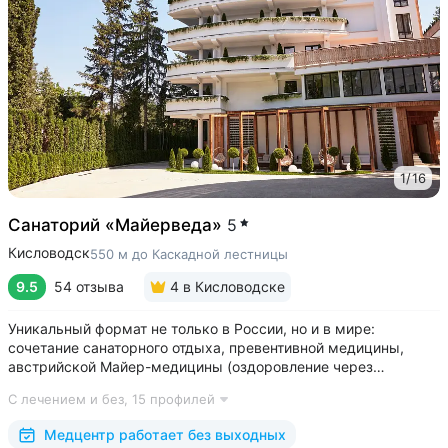
1
/
16
Санаторий «Майерведа»
5
Кисловодск
550 м до Каскадной лестницы
9.5
54 отзыва
4
в Кисловодске
Уникальный формат не только в России, но и в мире:
сочетание санаторного отдыха, превентивной медицины,
австрийской Майер-медицины (оздоровление через
восстановление ЖКТ), древнеиндийской Аюрведы •
С лечением и без,
15 профилей
Победитель международной премии The World Luxury Awards.
Премия «Вояж» за лучший велнес-проект...
Медцентр работает без выходных