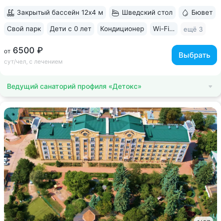
Закрытый бассейн 12х4 м
Шведский стол
Бювет
Свой парк
Дети с 0 лет
Кондиционер
Wi-Fi в номерах
ещё 3
6500 ₽
от
Выбрать
сут/чел, с лечением
Ведущий санаторий профиля «Детокс»