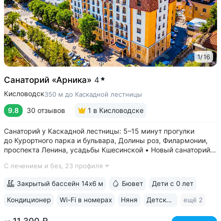
1
/
16
Санаторий «Арника»
4
Кисловодск
350 м до Каскадной лестницы
9.8
30 отзывов
1
в Кисловодске
Санаторий у Каскадной лестницы: 5–15 минут прогулки
до Курортного парка и бульвара, Долины роз, Филармонии,
проспекта Ленина, усадьбы Кшесинской • Новый санаторий,
открыт в 2018 году. 95% отзывов о санатории
С лечением и без,
23 профиля
положительные. Многие гости отмечают, что санаторий
превзошёл ожидания по уровню...
Закрытый бассейн 14х6 м
Бювет
Дети с 0 лет
Кондиционер
Wi-Fi в номерах
Няня
Детская комната
ещё 2