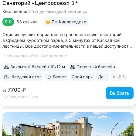
Санаторий «Центросоюз»
3
Кисловодск
310 м до Каскадной лестницы
9.0
63 отзыва
7
в Кисловодске
Один из лучших вариантов по расположению: санаторий
в Среднем Курортном парке, в 5 минутах от Каскадной
лестницы. Все достопримечательности в пешей доступности
• Парк санатория с фонтаном, цветниками, беседками
С лечением и без,
24 профиля
переходит в Курортный парк, к терренкурам № 3 и № 2Б •
В путёвки включен большой...
Закрытый бассейн 10х12 м
Открытый бассейн
Шведский стол
Бювет
Свой парк
Дети с 2 лет
ещё 6
7700 ₽
от
Выбрать
сут/чел, с лечением