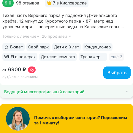
9.0
98 отзывов
7
в Кисловодске
Тихая часть Верхнего парка у подножия Джинальского
хребта. 12 минут до Курортного парка • 871 метр над
уровнем моря ­— невероятные виды на Кавказские горы,
чистый воздух, тишина и уединение. На территории и рядом
Только с лечением,
20 профилей
расположены лучшие смотровые площадки Кисловодска •
Собственный бювет...
Бювет
Свой парк
Дети с 0 лет
Кондиционер
Wi-Fi в номерах
Детская комната
Тренажерный зал
ещё 2
6900 ₽
от
Выбрать
сут/чел, с лечением
Ведущий многопрофильный санаторий
Помочь с выбором санатория? Перезвоним
за 1 минуту!