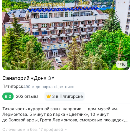
1
/
16
Санаторий «Дон»
3
Пятигорск
490 м до парка «Цветник»
9.0
202 отзыва
3
в Пятигорске
Тихая часть курортной зоны, напротив — дом-музей им.
Лермонтова. 5 минут до парка «Цветник», 10 минут
до Эоловой арфы, Грота Лермонтова, смотровых площадок,
канатной дороги • Два бювета углекисло-сероводородной
С лечением и без,
17 профилей
минеральной воды № 29. Воду этого источника можно