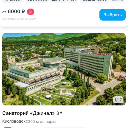
6000 ₽
от
Выбрать
сут/чел, с лечением
1
/
17
Санаторий «Джинал»
3
Кисловодск
2300 м до парка