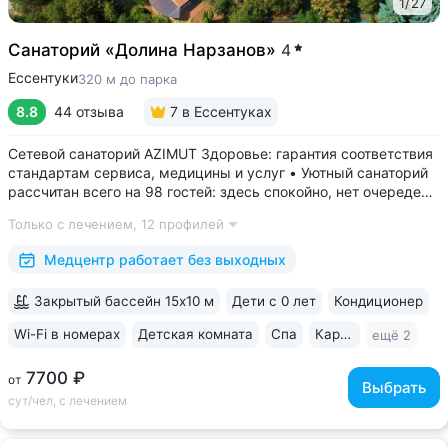
1
/
27
Санаторий «Долина Нарзанов»
4
Ессентуки
320 м до парка
8.8
44 отзыва
7
в Ессентуках
Сетевой санаторий AZIMUT Здоровье: гарантия соответствия
стандартам сервиса, медицины и услуг • Уютный санаторий
рассчитан всего на 98 гостей: здесь спокойно, нет очередей,
врачи уделяют максимум внимания каждому гостю •
Только с лечением,
12 профилей
Медицинский центр работает без выходных с 8:00 до 18:00 •
Расположен...
Медцентр работает без выходных
Закрытый бассейн 15х10 м
Дети с 0 лет
Кондиционер
Wi-Fi в номерах
Детская комната
Спа
Караоке
ещё 2
7700 ₽
от
Выбрать
сут/чел, с лечением