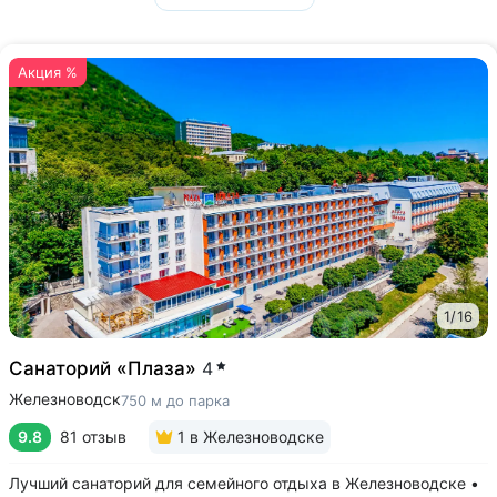
Акция %
1
/
16
Санаторий «Плаза»
4
Железноводск
750 м до парка
9.8
81 отзыв
1
в Железноводске
Лучший санаторий для семейного отдыха в Железноводске •