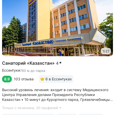
1
/
27
Санаторий «Казахстан»
4
Ессентуки
760 м до парка
8.9
103 отзыва
6
в Ессентуках
Высокий уровень лечения: входит в систему Медицинского
Центра Управления делами Президента Республики
Казахстан • 10 минут до Курортного парка, Грязелечебницы
им. Семашко, бювета источников «Ессентуки 4»
Только с лечением,
20 профилей
и «Ессентуки-Новая» • Санаторий с восточным колоритом
в интерьерах. Во всех номерах...