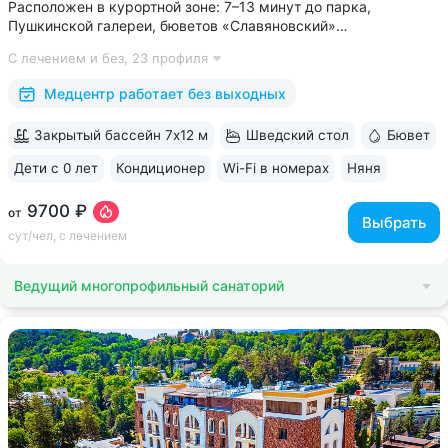
Расположен в курортной зоне: 7–13 минут до парка,
Пушкинской галереи, бюветов «Славяновский»
и «Смирновский» • Собственный бювет с минеральной водой
С лечением и без,
23 профиля
«Славяновская» • Все в одном здании: не нужно выходить
на улицу, чтобы получить лечение,...
Медцентр работает без выходных
Закрытый бассейн 7х12 м
Шведский стол
Бювет
Дети с 0 лет
Кондиционер
Wi-Fi в номерах
Няня
ещё 6
9700 ₽
от
Выбрать
сут/чел, с лечением
Ведущий многопрофильный санаторий