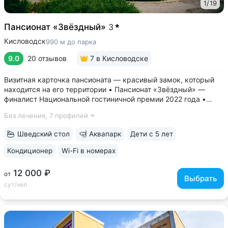
1
/
19
Пансионат «Звёздный»
3
Кисловодск
990 м до парка
9.0
20 отзывов
7
в Кисловодске
Визитная карточка пансионата — красивый замок, который
находится на его территории • Пансионат «Звёздный» —
финалист Национальной гостиничной премии 2022 года •
Современные комфортные номера, из окон открывается вид
Без лечения,
7 профилей
на горы и замок • В стоимость проживания включён завтрак
по системе «шведский...
Шведский стол
Аквапарк
Дети с 5 лет
Кондиционер
Wi-Fi в номерах
12 000 ₽
от
Выбрать
сут/чел