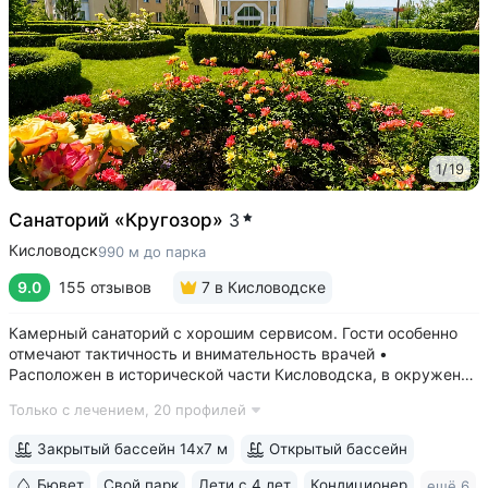
1
/
19
Санаторий «Кругозор»
3
Кисловодск
990 м до парка
9.0
155 отзывов
7
в Кисловодске
Камерный санаторий с хорошим сервисом. Гости особенно
отмечают тактичность и внимательность врачей •
Расположен в исторической части Кисловодска, в окружении
старых курортных дач. 10–17 минут прогулки до Каскадной
Только с лечением,
20 профилей
лестницы и входа в Курортный парк • Территория 3,2 га
с обзорной площадкой,...
Закрытый бассейн 14х7 м
Открытый бассейн
Бювет
Свой парк
Дети с 4 лет
Кондиционер
ещё 6