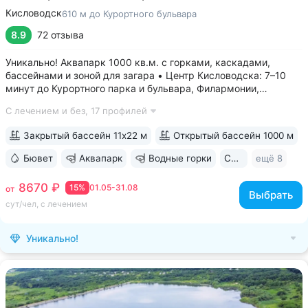
Кисловодск
610 м до Курортного бульвара
8.9
72 отзыва
Уникально! Аквапарк 1000 кв.м. с горками, каскадами,
бассейнами и зоной для загара • Центр Кисловодска: 7–10
минут до Курортного парка и бульвара, Филармонии,
Нарзанной галереи • Бювет с минеральной водой двух
С лечением и без,
17 профилей
курортов: «Ессентуки-4» и «Славяновская» (Железноводск).
8–12 минут до бюветов...
Закрытый бассейн 11х22 м
Открытый бассейн 1000 м
Бювет
Аквапарк
Водные горки
Свой парк
ещё 8
8670 ₽
15%
01.05-31.08
от
Выбрать
сут/чел, с лечением
Уникально!