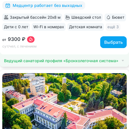
(бачата, восточные танцы)....
Медцентр работает без выходных
Закрытый бассейн 20х8 м
Шведский стол
Бювет
Дети с 0 лет
Wi-Fi в номерах
Детская комната
ещё 3
9300 ₽
от
Выбрать
сут/чел, с лечением
Ведущий санаторий профиля «Бронхолегочная система»