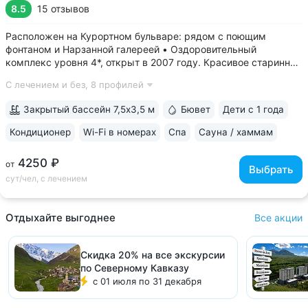
8.5
15 отзывов
Расположен на Курортном бульваре: рядом с поющим
фонтаном и Нарзанной галереей • Оздоровительный
комплекс уровня 4*, открыт в 2007 году. Красивое старинное
здание — особняк постройки начала 20 века • Номера
С лечением и без,
8 профилей
с видом на главную улицу города. Во всех номерах:
звуконепроницаемые стеклопакеты,...
Закрытый бассейн 7,5х3,5 м
Бювет
Дети с 1 года
Кондиционер
Wi-Fi в номерах
Спа
Сауна / хаммам
4250 ₽
от
Выбрать
сут/чел, с лечением
Отдыхайте выгоднее
Все акции
Скидка 20% на все экскурсии
по Северному Кавказу
с 01 июля по 31 декабря