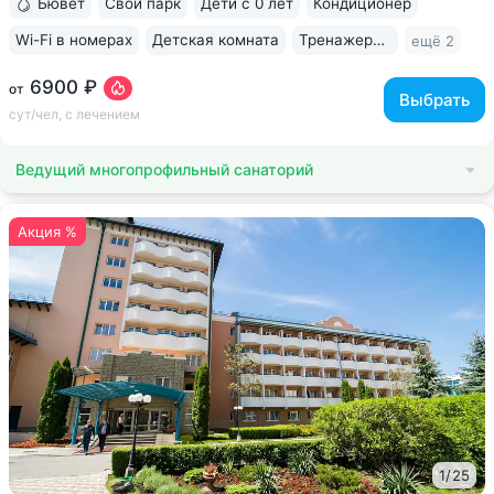
Бювет
Свой парк
Дети с 0 лет
Кондиционер
Wi-Fi в номерах
Детская комната
Тренажерный зал
ещё 2
6900 ₽
от
Выбрать
сут/чел, с лечением
Ведущий многопрофильный санаторий
Акция %
1
/
25