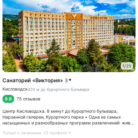
1
/
25
Санаторий «Виктория»
3
Кисловодск
420 м до Курортного Бульвара
8.8
75 отзывов
Центр Кисловодска. 8 минут до Курортного бульвара,
Нарзанной галереи, Курортного парка • Одна из самых
насыщенных и разнообразных программ развлечений: живая
музыка, концерты, дискотеки, кинопоказы, лазерные шоу,
Только с лечением,
22 профиля
стендап, мастер-классы по рисованию «эбру» и танцам