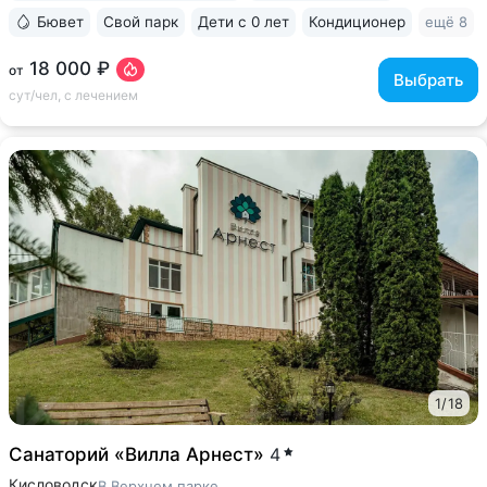
Бювет
Свой парк
Дети с 0 лет
Кондиционер
ещё 8
18 000 ₽
от
Выбрать
сут/чел, с лечением
1
/
18
Санаторий «Вилла Арнест»
4
Кисловодск
В Верхнем парке