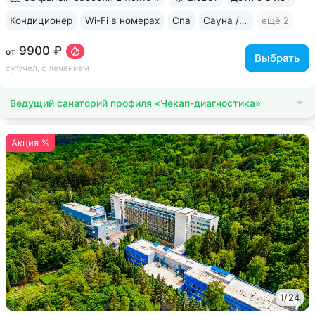
Кондиционер
Wi-Fi в номерах
Спа
Сауна / хаммам
ещё 2
9900 ₽
от
Выбрать
сут/чел, с лечением
Ведущий санаторий профиля «Чекап-диагностика»
Акция %
1
/
24