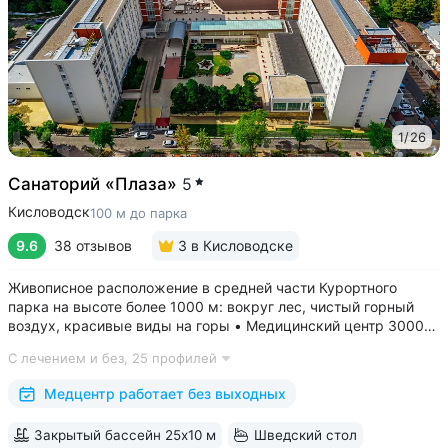
1
/
26
Санаторий «Плаза»
5
Кисловодск
100 м до парка
9.6
38 отзывов
3
в Кисловодске
Живописное расположение в средней части Курортного
парка на высоте более 1000 м: вокруг лес, чистый горный
воздух, красивые виды на горы • Медицинский центр 3000
кв.м. В штате 43 врача и 220 медспециалистов высокой
С лечением и без,
25 профилей
квалификации • Более 1000 видов диагностики и ДНК-
исследований. Есть диагностика...
Медцентр работает без выходных
Закрытый бассейн 25x10 м
Шведский стол