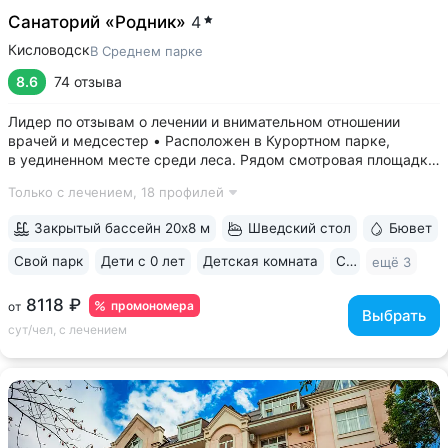
Санаторий «Родник»
4
Кисловодск
В Среднем парке
8.6
74 отзыва
Лидер по отзывам о лечении и внимательном отношении
врачей и медсестер • Расположен в Курортном парке,
в уединенном месте среди леса. Рядом смотровая площадка.
Окна всех номеров выходят на лес: тишина, чистый воздух,
Только с лечением,
18 профилей
пение птиц • Удобный выход в Нижний и Верхний парки:
в 15 минутах ходьбы...
Закрытый бассейн 20х8 м
Шведский стол
Бювет
Свой парк
Дети с 0 лет
Детская комната
Спа
ещё 3
8118 ₽
промономера
от
Выбрать
сут/чел, с лечением