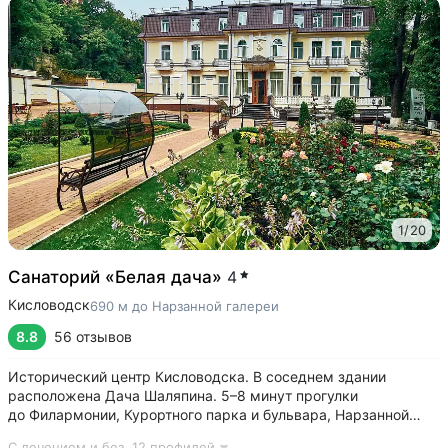
1
/
20
Санаторий «Белая дача»
4
Кисловодск
690 м до Нарзанной галереи
8.8
56 отзывов
Исторический центр Кисловодска. В соседнем здании
расположена Дача Шаляпина. 5–8 минут прогулки
до Филармонии, Курортного парка и бульвара, Нарзанной
галереи, проспекта Ленина, Ребровского бювета •
С лечением и без,
12 профилей