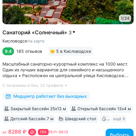
1
/
24
Санаторий «Солнечный»
3
Кисловодск
На карте
9.4
185 отзывов
5
в Кисловодске
Масштабный санаторно-курортный комплекс на 1000 мест.
Один из лучших вариантов для семейного и насыщенного
отдыха • Расположен на центральной улице Кисловодска:
рядом цирк, до Курортного бульвара можно дойти
С лечением и без,
22 профиля
за 15 минут • Бесплатный трансфер до Курортного парка
и основных достопримечательностей...
Медцентр работает без выходных
Закрытый бассейн 25х13 м
Открытый бассейн 13x4 м
Детский бассейн 7 м
Шведский стол
Бювет
ещё 8
8288 ₽
15%
15.11-30.12
от
Выбрать