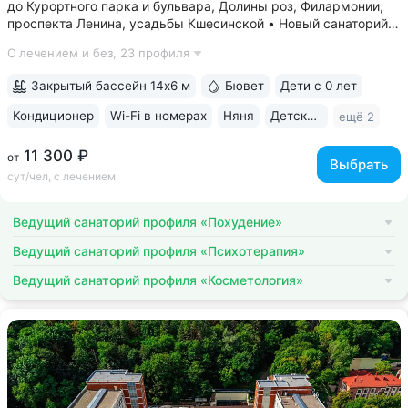
до Курортного парка и бульвара, Долины роз, Филармонии,
проспекта Ленина, усадьбы Кшесинской • Новый санаторий,
открыт в 2018 году. 95% отзывов о санатории
С лечением и без,
23 профиля
положительные. Многие гости отмечают, что санаторий
превзошёл ожидания по уровню...
Закрытый бассейн 14х6 м
Бювет
Дети с 0 лет
Кондиционер
Wi-Fi в номерах
Няня
Детская комната
ещё 2
11 300 ₽
от
Выбрать
сут/чел, с лечением
Ведущий санаторий профиля «Похудение»
Ведущий санаторий профиля «Психотерапия»
Ведущий санаторий профиля «Косметология»