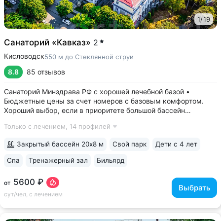
1
/
19
Санаторий «Кавказ»
2
Кисловодск
550 м до Стеклянной струи
8.8
85 отзывов
Санаторий Минздрава РФ с хорошей лечебной базой •
Бюджетные цены за счет номеров с базовым комфортом.
Хороший выбор, если в приоритете большой бассейн
и качественное лечение • Тихая часть Кисловодска рядом
Только с лечением,
14 профилей
с усадьбой художника Ярошенко: 8 минут до входа
в Курортный парк, 15 минут — до Нарзанной...
Закрытый бассейн 20х8 м
Свой парк
Дети с 4 лет
Спа
Тренажерный зал
Бильярд
5600 ₽
от
Выбрать
сут/чел, с лечением