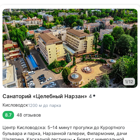
1
/
12
Санаторий «Целебный Нарзан»
4
Кисловодск
1200 м до парка
8.7
48 отзывов
Центр Кисловодска: 5–14 минут прогулки до Курортного
бульвара и парка, Нарзанной галереи, Филармонии, дачи
Шаляпина, Каскадной лестницы • Бювет с минеральной