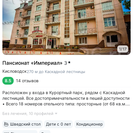
1
/
17
Пансионат «Империал»
3
Кисловодск
270 м до Каскадной лестницы
8.5
14 отзывов
Расположен у входа в Курортный парк, рядом с Каскадной
лестницей. Все достопримечательности в пешей доступности
• Всего 18 номеров отельного типа: просторные (от 68 кв.м.),
с высокими потолками (3 м) и большой ванной комнатой.
Без лечения,
10 профилей
Из окон открывается живописный вид на горы и парк •
Завтрак...
Шведский стол
Дети с 0 лет
Кондиционер