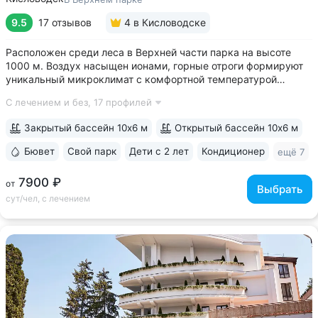
9.5
17 отзывов
4
в Кисловодске
Расположен среди леса в Верхней части парка на высоте
1000 м. Воздух насыщен ионами, горные отроги формируют
уникальный микроклимат с комфортной температурой
и влажностью воздуха. Прямой выход на терренкур
С лечением и без,
17 профилей
№ 2Б Кисловодского парка • Один из лучших вариантов для
уединенного отдыха. В санатории...
Закрытый бассейн 10х6 м
Открытый бассейн 10х6 м
Бювет
Свой парк
Дети с 2 лет
Кондиционер
ещё 7
7900 ₽
от
Выбрать
сут/чел, с лечением