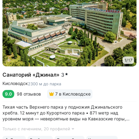
1
/
17
Санаторий «Джинал»
3
Кисловодск
2300 м до парка
9.0
98 отзывов
7
в Кисловодске
Тихая часть Верхнего парка у подножия Джинальского
хребта. 12 минут до Курортного парка • 871 метр над
уровнем моря ­— невероятные виды на Кавказские горы,
чистый воздух, тишина и уединение. На территории и рядом
Только с лечением,
20 профилей
расположены лучшие смотровые площадки Кисловодска •
Собственный бювет...