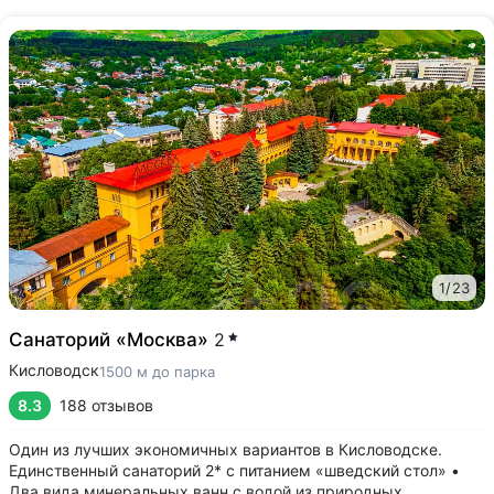
1
/
23
Санаторий «Москва»
2
Кисловодск
1500 м до парка
8.3
188 отзывов
Один из лучших экономичных вариантов в Кисловодске.
Единственный санаторий 2* с питанием «шведский стол» •
Два вида минеральных ванн с водой из природных