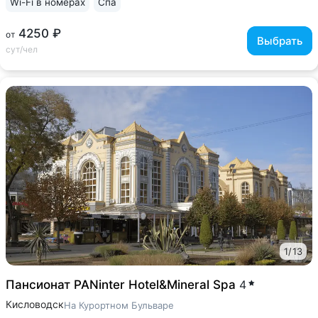
Wi-Fi в номерах
Спа
4250 ₽
от
Выбрать
сут/чел
1
/
13
Пансионат PANinter Hotel&Mineral Spa
4
Кисловодск
На Курортном Бульваре