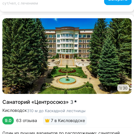
сут/чел, с лечением
1
/
30
Санаторий «Центросоюз»
3
Кисловодск
310 м до Каскадной лестницы
9.0
63 отзыва
7
в Кисловодске
Один из лучших вариантов по расположению: санаторий