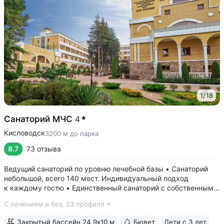
1
/
18
Санаторий МЧС
4
Кисловодск
3200 м до парка
8.7
73 отзыва
Ведущий санаторий по уровню лечебной базы • Санаторий
небольшой, всего 140 мест. Индивидуальный подход
к каждому гостю • Единственный санаторий c собственными
аппаратами КТ, МРТ, рентгена • Уникальный тренажерный
С лечением и без,
23 профиля
комплекс CON-TREX (Германия) для диагностики
и реабилитации опорно-двигательного...
Закрытый бассейн 24,9х10 м
Бювет
Дети с 3 лет