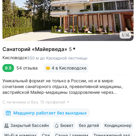
1
/
16
Санаторий «Майерведа»
5
Кисловодск
550 м до Каскадной лестницы
9.5
54 отзыва
4
в Кисловодске
Уникальный формат не только в России, но и в мире:
сочетание санаторного отдыха, превентивной медицины,
австрийской Майер-медицины (оздоровление через
восстановление ЖКТ), древнеиндийской Аюрведы •
С лечением и без,
15 профилей
Победитель международной премии The World Luxury Awards.
Премия «Вояж» за лучший велнес-проект...
Медцентр работает без выходных
Закрытый бассейн
Бювет
без детей
Кондиционер
Wi-Fi в номерах
Спа
Сауна / хаммам
Тренажерный зал