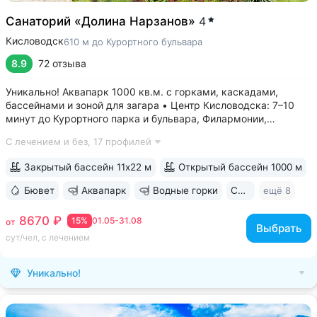
Санаторий «Долина Нарзанов»
4
Кисловодск
610 м до Курортного бульвара
8.9
72 отзыва
Уникально! Аквапарк 1000 кв.м. с горками, каскадами,
бассейнами и зоной для загара • Центр Кисловодска: 7–10
минут до Курортного парка и бульвара, Филармонии,
Нарзанной галереи • Бювет с минеральной водой двух
С лечением и без,
17 профилей
курортов: «Ессентуки-4» и «Славяновская» (Железноводск).
8–12 минут до бюветов...
Закрытый бассейн 11х22 м
Открытый бассейн 1000 м
Бювет
Аквапарк
Водные горки
Свой парк
ещё 8
8670 ₽
15%
01.05-31.08
от
Выбрать
сут/чел, с лечением
Уникально!