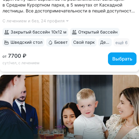
в Среднем Курортном парке, в 5 минутах от Каскадной
лестницы. Все достопримечательности в пешей доступности
• Парк санатория с фонтаном, цветниками, беседками
С лечением и без,
24 профиля
переходит в Курортный парк, к терренкурам № 3 и № 2Б •
В путёвки включен большой...
Закрытый бассейн 10х12 м
Открытый бассейн
Шведский стол
Бювет
Свой парк
Дети с 2 лет
ещё 6
7700 ₽
от
Выбрать
сут/чел, с лечением