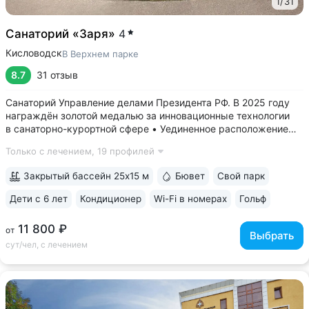
1
/
31
Санаторий «Заря»
4
Кисловодск
В Верхнем парке
8.7
31 отзыв
Санаторий Управление делами Президента РФ. В 2025 году
награждён золотой медалью за инновационные технологии
в санаторно-курортной сфере • Уединенное расположение
в верхней части Курортного парка — в зоне с уникальным
Только с лечением,
19 профилей
микроклиматом на высоте 1000 м. Прямой выход
на терренкур 2Б, который ведёт...
Закрытый бассейн 25x15 м
Бювет
Свой парк
Дети с 6 лет
Кондиционер
Wi-Fi в номерах
Гольф
ещё 6
11 800 ₽
от
Выбрать
сут/чел, с лечением