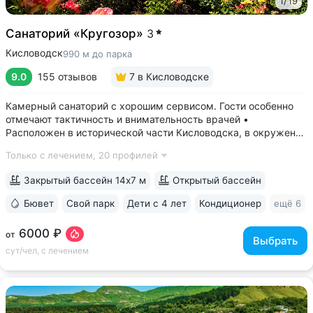
1
/
19
Санаторий «Кругозор»
3
Кисловодск
990 м до парка
9.0
155 отзывов
7
в Кисловодске
Камерный санаторий с хорошим сервисом. Гости особенно
отмечают тактичность и внимательность врачей •
Расположен в исторической части Кисловодска, в окружении
старых курортных дач. 10–17 минут прогулки до Каскадной
Только с лечением,
20 профилей
лестницы и входа в Курортный парк • Территория 3,2 га
с обзорной площадкой,...
Закрытый бассейн 14х7 м
Открытый бассейн
Бювет
Свой парк
Дети с 4 лет
Кондиционер
ещё 6
6000 ₽
от
Выбрать
сут/чел, с лечением