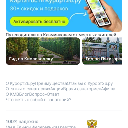
Путеводители по Кавминводам от местных жителей
Гид по Кисловодску
Гид по Пятигорску
О Курорт26.ру
Преимущества
Отзывы о Курорт26.ру
Отзывы о санаториях
Акции
Врачи санаториев
Афиша
О КМВ
Блог
Вопрос–Ответ
Что взять с собой в санаторий?
100% надежно
Мы в Едином федеральном реестре