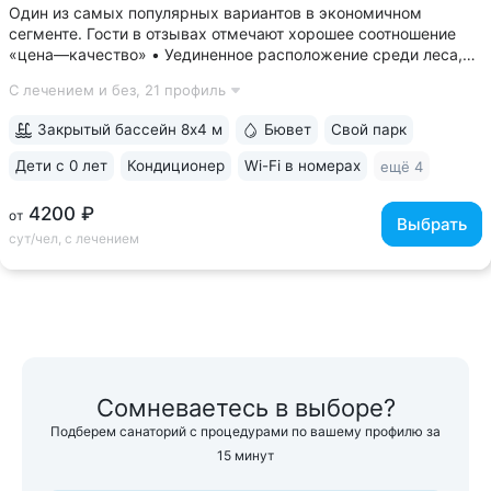
Один из самых популярных вариантов в экономичном
сегменте. Гости в отзывах отмечают хорошее соотношение
«цена—качество» • Уединенное расположение среди леса,
у подножия горы Бештау. Тишина и покой. Территория
С лечением и без,
21 профиль
заповедника 6 га с цветущими деревьями, беседками,
чистым воздухом, дорожками для...
Закрытый бассейн 8х4 м
Бювет
Свой парк
Дети с 0 лет
Кондиционер
Wi-Fi в номерах
ещё 4
4200 ₽
от
Выбрать
сут/чел, с лечением
Сомневаетесь в выборе?
Подберем санаторий с процедурами по вашему профилю за
15 минут