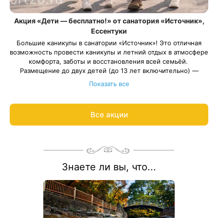
Акция «Дети — бесплатно!» от санатория «Источник»,
Ессентуки
Большие каникулы в санатории «Источник»! Это отличная
возможность провести каникулы и летний отдых в атмосфере
комфорта, заботы и восстановления всей семьёй.
Размещение до двух детей (до 13 лет включительно) —
бесплатно по программе «Отдых детство».
Показать все
Весь период проживания должен пройти в даты 1 мая — 31
августа 2026.
Рассчитаем цену со скидкой и забронируем отдых по
Все акции
акции:
8 800 700-15-77
.
Знаете ли вы, что...