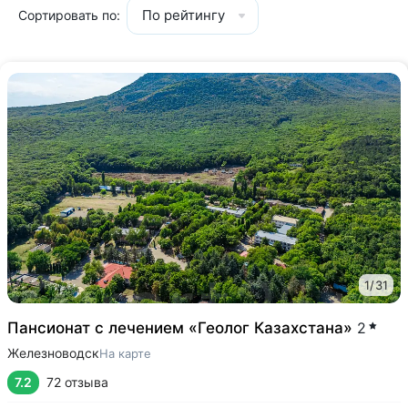
По рейтингу
Сортировать по:
1
/
31
Пансионат с лечением «Геолог Казахстана»
2
Железноводск
На карте
7.2
72 отзыва