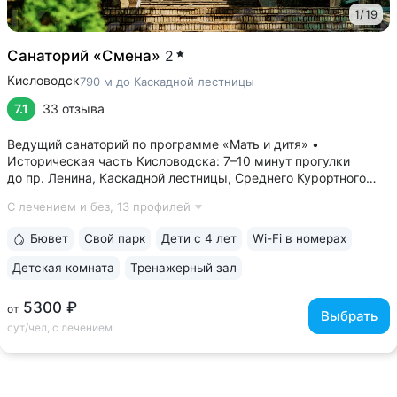
1
/
19
Санаторий «Смена»
2
Кисловодск
790 м до Каскадной лестницы
7.1
33 отзыва
Ведущий санаторий по программе «Мать и дитя» •
Историческая часть Кисловодска: 7–10 минут прогулки
до пр. Ленина, Каскадной лестницы, Среднего Курортного
парка • Бювет с минеральной водой двух курортов:
С лечением и без,
13 профилей
«Ессентуки-4» и «Славяновская» (Железноводск). Бюветы
с минеральной водой Кисловодска...
Бювет
Свой парк
Дети с 4 лет
Wi-Fi в номерах
Детская комната
Тренажерный зал
5300 ₽
от
Выбрать
сут/чел, с лечением