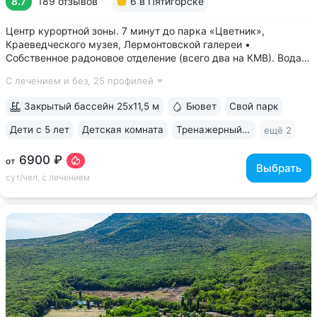
8.7
189 отзывов
6
в Пятигорске
Центр курортной зоны. 7 минут до парка «Цветник»,
Краеведческого музея, Лермонтовской галереи •
Собственное радоновое отделение (всего два на КМВ). Вода
для радоновых ванн поступает напрямую из источника,
С лечением и без,
25 профилей
сохраняя все полезные свойства • Сероводородные ванны
с природным источником: минеральная...
Закрытый бассейн 25x11,5 м
Бювет
Свой парк
Дети с 5 лет
Детская комната
Тренажерный зал
ещё 2
6900 ₽
от
Выбрать
сут/чел, с лечением