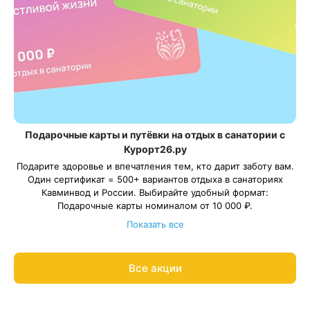
Подарочные карты и путёвки на отдых в санатории с
Курорт26.ру
Подарите здоровье и впечатления тем, кто дарит заботу вам.
Один сертификат = 500+ вариантов отдыха в санаториях
Кавминвод и России. Выбирайте удобный формат:
Подарочные карты номиналом от 10 000 ₽.
Подарочные путёвки в санаторий на выбранные даты.
Показать все
С теплом и заботой организуем отдых в санатории для ваших
близких, подарим трансфер и будем рядом на протяжении
всего отдыха.
Все акции
Подробнее о подарочных картах и путёвках