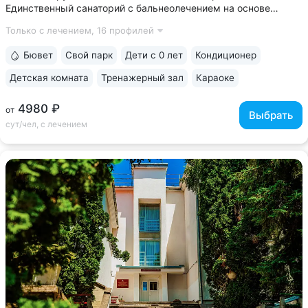
Единственный санаторий с бальнеолечением на основе
«Пятигорского нарзана» № 24: минеральные ванны,
Только с лечением,
16 профилей
ингаляции, орошения. Природная минеральная вода
поступает напрямую из скважины, сохраняя...
Бювет
Свой парк
Дети с 0 лет
Кондиционер
Детская комната
Тренажерный зал
Караоке
4980 ₽
от
Выбрать
сут/чел, с лечением