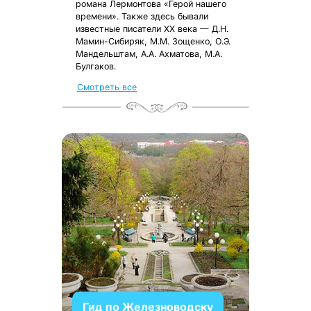
романа Лермонтова «Герой нашего
времени». Также здесь бывали
известные писатели XX века — Д.Н.
Мамин-Сибиряк, М.М. Зощенко, О.Э.
Мандельштам, А.А. Ахматова, М.А.
Булгаков.
Смотреть все
Гид по Железноводску