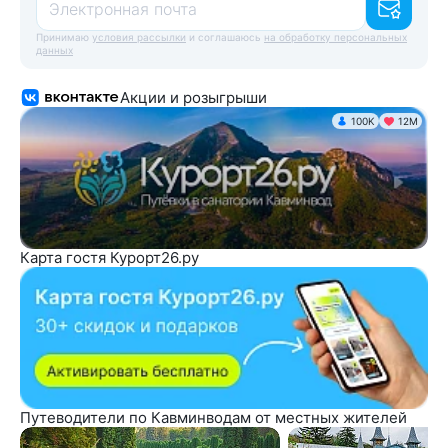
Электронная почта
Принимаю
условия рассылки
и соглашаюсь
на обработку персональных
данных
Акции и розыгрыши
100K
12М
Карта гостя Курорт26.ру
Путеводители по Кавминводам от местных жителей