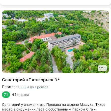
1
/
15
Санаторий «Пятигорье»
3
Пятигорск
630 м до Провала
7.1
44 отзыва
Санаторий у знаменитого Провала на склоне Машука. Тихое
место в окружении леса с собственным парком 6 га •