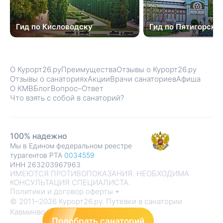
Гид по Кисловодску
Гид по Пятигорску
О Курорт26.ру
Преимущества
Отзывы о Курорт26.ру
Отзывы о санаториях
Акции
Врачи санаториев
Афиша
О КМВ
Блог
Вопрос–Ответ
Что взять с собой в санаторий?
100% надежно
Мы в Едином федеральном реестре
турагентов РТА
0034559
ИНН 263203967963
ИМЕЮТСЯ ПРОТИВОПОКАЗАНИЯ. НЕОБХОДИМА
КОНСУЛЬТАЦИЯ СПЕЦИАЛИСТА.
Политики и договор оферты
© 2011–2026 Курорт26.ру. Путевки в санатории
Кавминвод
Подобрать санаторий