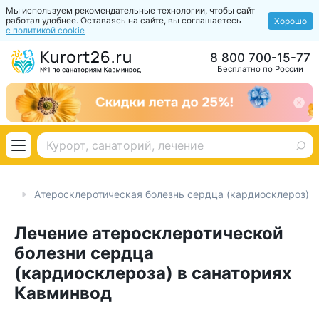
Мы используем рекомендательные технологии, чтобы сайт
работал удобнее. Оставаясь на сайте, вы соглашаетесь
Хорошо
с политикой cookie
8 800 700-15-77
Бесплатно по России
ия
Атеросклеротическая болезнь сердца (кардиосклероз)
Лечение атеросклеротической
болезни сердца
(кардиосклероза) в санаториях
Кавминвод