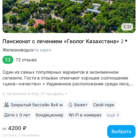
1
/
31
Пансионат с лечением «Геолог Казахстана»
2
Железноводск
На карте
7.2
72 отзыва
Один из самых популярных вариантов в экономичном
сегменте. Гости в отзывах отмечают хорошее соотношение
«цена—качество» • Уединенное расположение среди леса,
у подножия горы Бештау. Тишина и покой. Территория
С лечением и без,
21 профиль
заповедника 6 га с цветущими деревьями, беседками,
чистым воздухом, дорожками для...
Закрытый бассейн 8х4 м
Бювет
Свой парк
Дети с 0 лет
Кондиционер
Wi-Fi в номерах
ещё 4
4200 ₽
от
Выбрать
сут/чел, с лечением