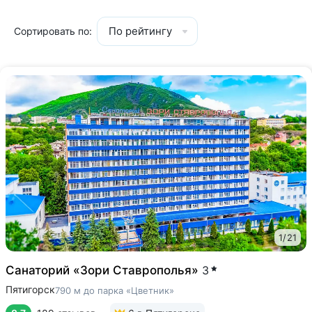
По рейтингу
Сортировать по:
1
/
21
Санаторий «Зори Ставрополья»
3
Пятигорск
790 м до парка «Цветник»