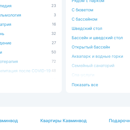
Рядом с парком
педия
23
C бюветом
льмология
3
С бассейном
атрия
16
Шведский стол
нь
32
Бассейн и шведский стол
дение
27
Открытый бассейн
и
50
Аквапарк и водные горки
отерапия
72
Семейный санаторий
илитация после COVID-19
48
Спа-услуги
ечно-сосудистая
56
В окружении леса
Показать все
ема
Можно с животными
ема кровообращения
54
Доступная среда
процедуры
37
атология
2
вминвод
Квартиры Кавминвод
Подарочн
авы
26