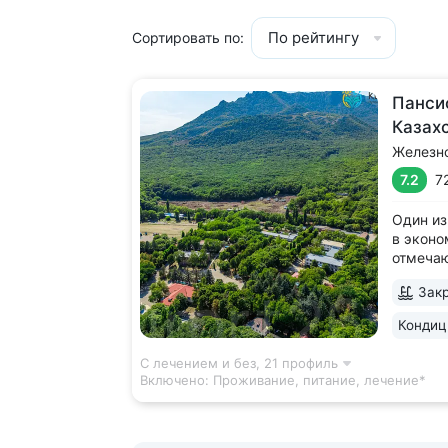
По рейтингу
Сортировать по:
Панси
Казах
Железн
7.2
7
Один из
в эконо
отмеча
качеств
Закр
леса, у
Террито
Кондиц
деревья
дорожка
С лечением и без,
21 профиль
Включено:
Проживание, питание, лечение*