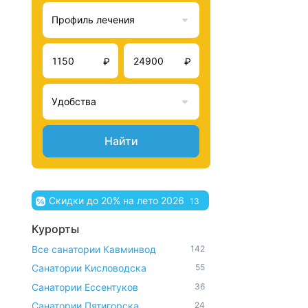
Профиль лечения
₽
₽
Удобства
Найти
Скидки до 20% на лето 2026
13
Курорты
Все санатории Кавминвод
142
Санатории Кисловодска
55
Санатории Ессентуков
36
Санатории Пятигорска
24