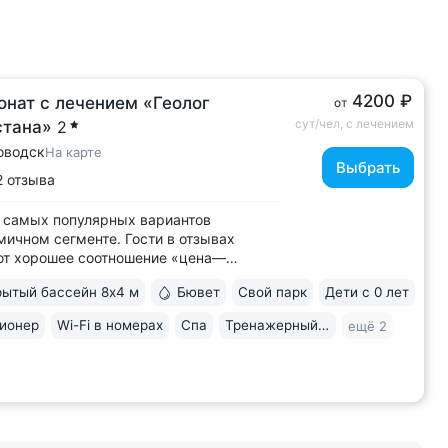
4200 ₽
онат с лечением «Геолог
от
сут/чел, с лечением
стана»
2
оводск
На карте
Выбрать
2 отзыва
 самых популярных вариантов
мичном сегменте. Гости в отзывах
ют хорошее соотношение «цена—
о» • Уединенное расположение среди
ытый бассейн 8х4 м
Бювет
Свой парк
Дети с 0 лет
 подножия горы Бештау. Тишина и покой.
рия заповедника 6 га с цветущими
ионер
Wi-Fi в номерах
Спа
Тренажерный зал
ещё 2
ми, беседками, чистым воздухом,
ми для...