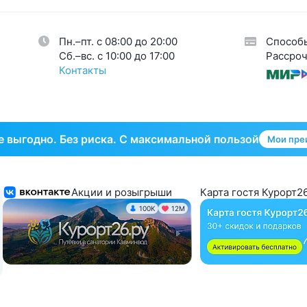
огия
34
кринная система
33
Пн.–пт. с 08:00 до 20:00
Способ
тическая гинекология
1
Cб.–вс. с 10:00 до 17:00
Рассроч
Контакты
 выгодно. Без риска. С максимальной пользой
Мои пре
Акции и розыгрыши
Карта гостя Курорт26
100K
12М