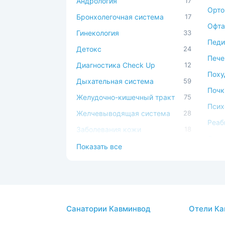
Андрология
17
Орто
Бронхолегочная система
17
Офта
Гинекология
33
Педи
Детокс
24
Пече
Диагностика Check Up
12
Поху
Дыхательная система
59
Почк
Желудочно-кишечный тракт
75
Псих
Желчевыводящая система
28
Реаб
Заболевания кожи
18
Серд
Иммунная система
49
Показать все
сист
Косметология
17
Сист
Костно-мышечная система
44
Спа-
ЛОР
44
Стом
Санатории Кавминвод
Отели Ка
Мочеполовая система
39
Суст