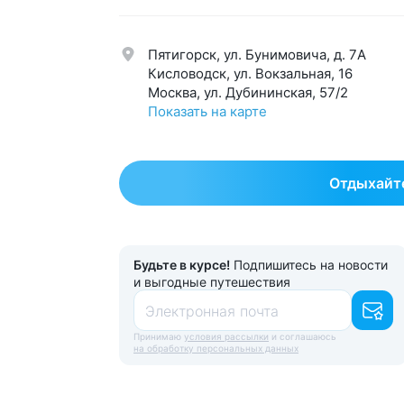
Нервная система
58
Урол
Обмен веществ
42
Эндо
Пятигорск, ул. Бунимовича, д. 7A
Общетерапевтический
123
Эсте
Кисловодск, ул. Вокзальная, 16
Москва, ул. Дубининская, 57/2
Показать на карте
Отдыхайте
Будьте в курсе!
Подпишитесь на новости
и выгодные путешествия
Электронная почта
Принимаю
условия рассылки
и соглашаюсь
на обработку персональных данных