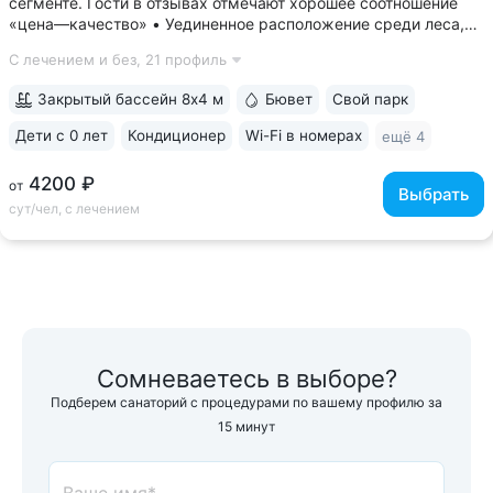
сегменте. Гости в отзывах отмечают хорошее соотношение
«цена—качество» • Уединенное расположение среди леса,
у подножия горы Бештау. Тишина и покой. Территория
С лечением и без,
21 профиль
заповедника 6 га с цветущими деревьями, беседками,
чистым воздухом, дорожками для...
Закрытый бассейн 8х4 м
Бювет
Свой парк
Дети с 0 лет
Кондиционер
Wi-Fi в номерах
ещё 4
4200 ₽
от
Выбрать
сут/чел, с лечением
Сомневаетесь в выборе?
Подберем санаторий с процедурами по вашему профилю за
15 минут