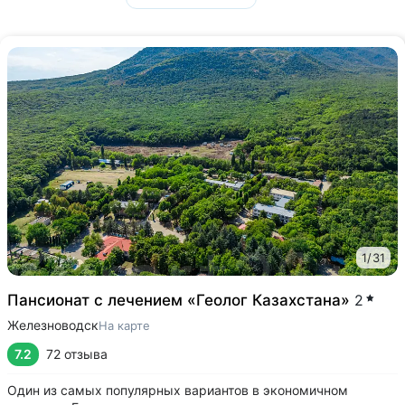
1
/
31
Пансионат с лечением «Геолог Казахстана»
2
Железноводск
На карте
7.2
72 отзыва
Один из самых популярных вариантов в экономичном