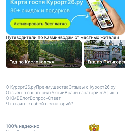
Путеводители по Кавминводам от местных жителей
Гид по Кисловодску
Гид по Пятигорску
О Курорт26.ру
Преимущества
Отзывы о Курорт26.ру
Отзывы о санаториях
Акции
Врачи санаториев
Афиша
О КМВ
Блог
Вопрос–Ответ
Что взять с собой в санаторий?
100% надежно