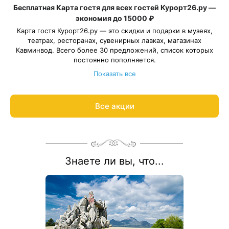
Бесплатная Карта гостя для всех гостей Курорт26.ру —
экономия до 15000 ₽
Карта гостя Курорт26.ру — это скидки и подарки в музеях,
театрах, ресторанах, сувенирных лавках, магазинах
Кавминвод. Всего более 30 предложений, список которых
постоянно пополняется.
Дарим карту всем гостям при бронировании санаториев и
Показать все
отелей в нашем сервисе. Карта создается в 1 клик и
действует весь период отдыха. Сэкономьте до 15 000 ₽ за
неделю отдыха с выгодными предложения лучших заведений
Все акции
Подробнее:
Кавминвод.
guestcard.kurort26.ru
Подберем санаторий и оформим Карту гостя за 15 минут:
8 800 700-15-77
.
С теплом и заботой!
Знаете ли вы, что...