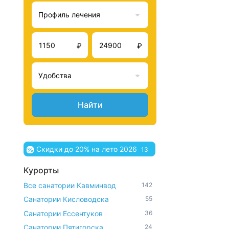
Профиль лечения
₽
₽
Удобства
Найти
Скидки до 20% на лето 2026
13
Курорты
Все санатории Кавминвод
142
Санатории Кисловодска
55
Санатории Ессентуков
36
Санатории Пятигорска
24