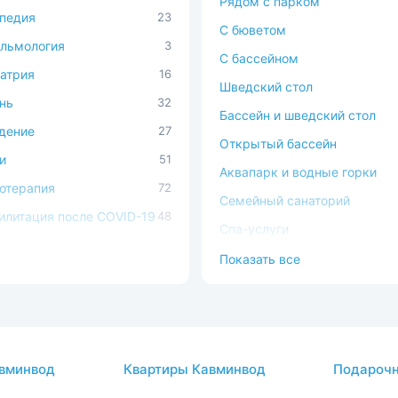
Рядом с парком
педия
23
C бюветом
льмология
3
С бассейном
атрия
16
Шведский стол
нь
32
Бассейн и шведский стол
дение
27
Открытый бассейн
и
51
Аквапарк и водные горки
отерапия
72
Семейный санаторий
илитация после COVID-19
48
Спа-услуги
ечно-сосудистая
57
В окружении леса
Показать все
ема
Можно с животными
ема кровообращения
54
Доступная среда
процедуры
37
атология
2
вминвод
Квартиры Кавминвод
Подарочн
авы
26