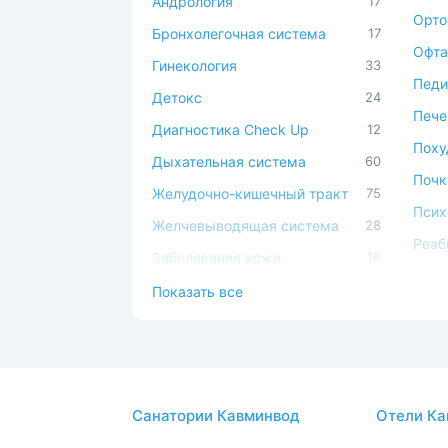
Андрология
17
Орто
Бронхолегочная система
17
Офта
Гинекология
33
Педи
Детокс
24
Пече
Диагностика Check Up
12
Поху
Дыхательная система
60
Почк
Желудочно-кишечный тракт
75
Псих
Желчевыводящая система
28
Реаб
Заболевания кожи
18
Серд
Иммунная система
49
Показать все
сист
Косметология
17
Сист
Костно-мышечная система
45
Спа-
ЛОР
44
Стом
Санатории Кавминвод
Отели Ка
Мочеполовая система
39
Суст