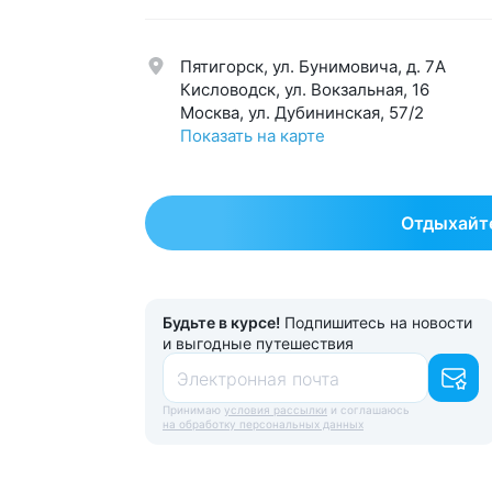
Нервная система
59
Урол
Обмен веществ
42
Эндо
Пятигорск, ул. Бунимовича, д. 7A
Общетерапевтический
125
Эсте
Кисловодск, ул. Вокзальная, 16
Москва, ул. Дубининская, 57/2
Показать на карте
Отдыхайте
Будьте в курсе!
Подпишитесь на новости
и выгодные путешествия
Электронная почта
Принимаю
условия рассылки
и соглашаюсь
на обработку персональных данных