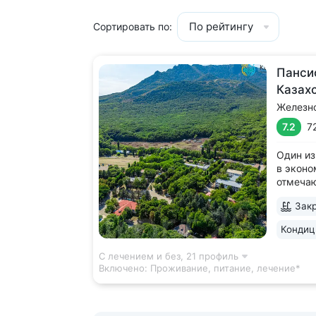
По рейтингу
Сортировать по:
Панси
Казах
Железн
7.2
7
Один из
в эконо
отмеча
качеств
Закр
леса, у
Террито
Кондиц
деревья
дорожка
С лечением и без,
21 профиль
Включено:
Проживание, питание, лечение*