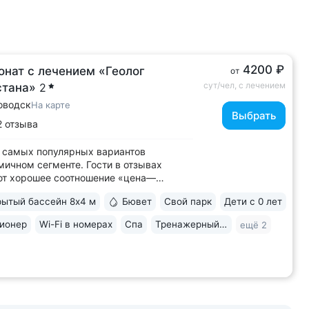
4200 ₽
онат с лечением «Геолог
от
сут/чел, с лечением
стана»
2
оводск
На карте
Выбрать
2 отзыва
 самых популярных вариантов
мичном сегменте. Гости в отзывах
ют хорошее соотношение «цена—
о» • Уединенное расположение среди
ытый бассейн 8х4 м
Бювет
Свой парк
Дети с 0 лет
 подножия горы Бештау. Тишина и покой.
рия заповедника 6 га с цветущими
ионер
Wi-Fi в номерах
Спа
Тренажерный зал
ещё 2
ми, беседками, чистым воздухом,
ми для...