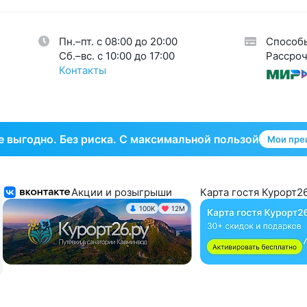
огия
35
кринная система
33
Пн.–пт. с 08:00 до 20:00
Способ
тическая гинекология
1
Cб.–вс. с 10:00 до 17:00
Рассроч
Контакты
 выгодно. Без риска. С максимальной пользой
Мои пре
Акции и розыгрыши
Карта гостя Курорт26
100K
12М