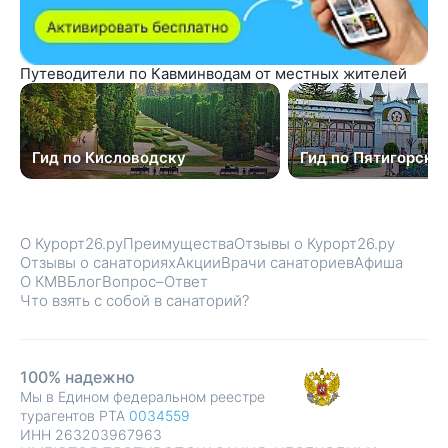
Путеводители по Кавминводам от местных жителей
Гид по Кисловодску
Гид по Пятигорску
О Курорт26.ру
Преимущества
Отзывы о Курорт26.ру
Отзывы о санаториях
Акции
Врачи санаториев
Афиша
О КМВ
Блог
Вопрос–Ответ
Что взять с собой в санаторий?
100% надежно
Мы в Едином федеральном реестре
турагентов РТА
0034559
ИНН 263203967963