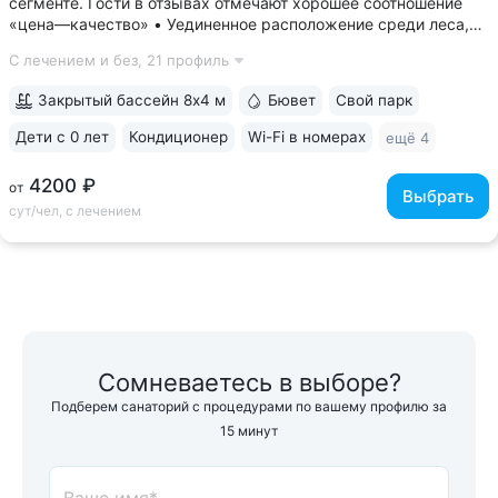
сегменте. Гости в отзывах отмечают хорошее соотношение
«цена—качество» • Уединенное расположение среди леса,
у подножия горы Бештау. Тишина и покой. Территория
С лечением и без,
21 профиль
заповедника 6 га с цветущими деревьями, беседками,
чистым воздухом, дорожками для...
Закрытый бассейн 8х4 м
Бювет
Свой парк
Дети с 0 лет
Кондиционер
Wi-Fi в номерах
ещё 4
4200 ₽
от
Выбрать
сут/чел, с лечением
Сомневаетесь в выборе?
Подберем санаторий с процедурами по вашему профилю за
15 минут