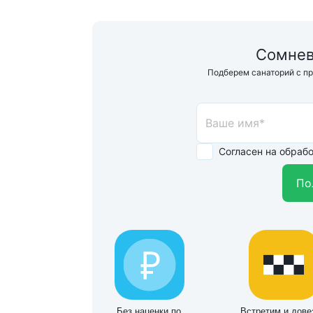
Сомнев
Подберем санаторий с п
Согласен на обраб
По
Без наценки по
Встретим и дове