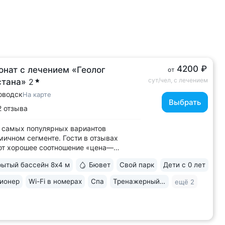
4200 ₽
онат с лечением «Геолог
от
сут/чел, с лечением
стана»
2
оводск
На карте
Выбрать
2 отзыва
 самых популярных вариантов
мичном сегменте. Гости в отзывах
ют хорошее соотношение «цена—
о» • Уединенное расположение среди
ытый бассейн 8х4 м
Бювет
Свой парк
Дети с 0 лет
 подножия горы Бештау. Тишина и покой.
рия заповедника 6 га с цветущими
ионер
Wi-Fi в номерах
Спа
Тренажерный зал
ещё 2
ми, беседками, чистым воздухом,
ми для...