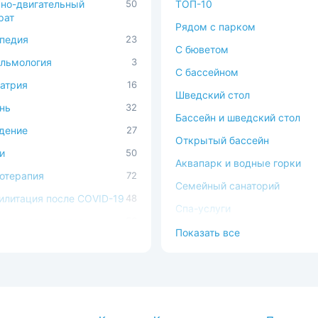
но-двигательный
50
ТОП-10
рат
Рядом с парком
педия
23
C бюветом
льмология
3
С бассейном
атрия
16
Шведский стол
нь
32
Бассейн и шведский стол
дение
27
Открытый бассейн
и
50
Аквапарк и водные горки
отерапия
72
Семейный санаторий
илитация после COVID-19
48
Спа-услуги
ечно-сосудистая
56
В окружении леса
Показать все
ема
Можно с животными
ема кровообращения
54
Доступная среда
процедуры
37
атология
2