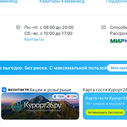
вминвод
Квартиры Кавминвод
Подарочн
авы
26
огия
34
кринная система
33
Пн.–пт. с 08:00 до 20:00
Способ
тическая гинекология
1
Cб.–вс. с 10:00 до 17:00
Рассроч
Контакты
 выгодно. Без риска. С максимальной пользой
Мои пре
Акции и розыгрыши
Карта гостя Курорт26
100K
12М