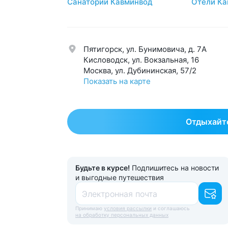
Санатории Кавминвод
Отели Ка
Мочеполовая система
39
Суст
Нервная система
58
Урол
Обмен веществ
42
Эндо
Пятигорск, ул. Бунимовича, д. 7A
Общетерапевтический
123
Эсте
Кисловодск, ул. Вокзальная, 16
Москва, ул. Дубининская, 57/2
Показать на карте
Отдыхайте
Будьте в курсе!
Подпишитесь на новости
и выгодные путешествия
Электронная почта
Принимаю
условия рассылки
и соглашаюсь
на обработку персональных данных