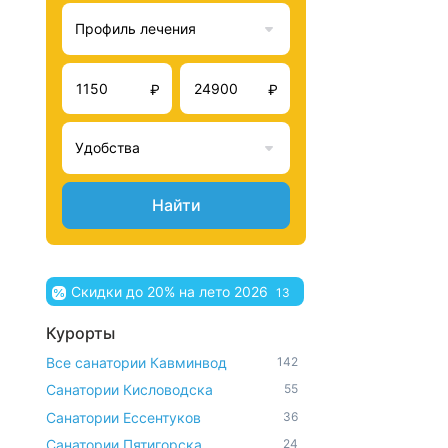
Профиль лечения
₽
₽
Удобства
Найти
Скидки до 20% на лето 2026
13
Курорты
Все санатории Кавминвод
142
Санатории Кисловодска
55
Санатории Ессентуков
36
Санатории Пятигорска
24