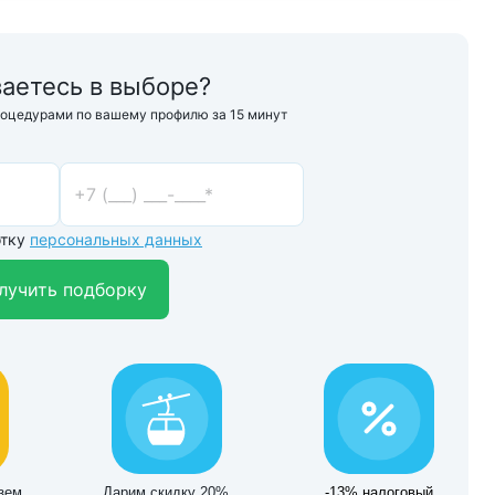
аетесь в выборе?
роцедурами по вашему профилю за 15 минут
отку
персональных данных
лучить подборку
зем
Дарим скидку 20%
-13% налоговый