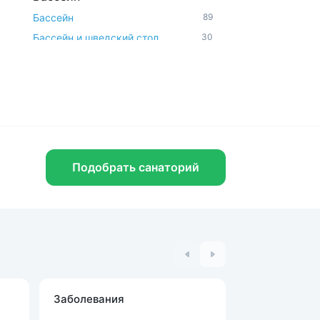
Бассейн
89
Бассейн и шведский стол
30
Открытый бассейн
11
Аквапарк и водные горки
3
Удобства и услуги
Рядом с парком
76
Бювет
63
Шведский стол
41
Подобрать санаторий
Спа-услуги
41
Радоновое отделение
25
В окружении леса
26
Парковка
119
Можно с животными
15
Диетическое питание
117
Заболевания
Процедуры
Доступная среда
11