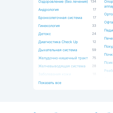
Оздоровление (без лечения)
134
Опор
аппа
Андрология
17
Орто
Бронхолегочная система
17
Офта
Гинекология
33
Педи
Детокс
24
Пече
Диагностика Check Up
12
Поху
Дыхательная система
59
Почк
Желудочно-кишечный тракт
75
Псих
Желчевыводящая система
28
Реаб
Заболевания кожи
18
Серд
Иммунная система
49
Показать все
сист
Косметология
17
Сист
Костно-мышечная система
44
Спа-
ЛОР
44
Стом