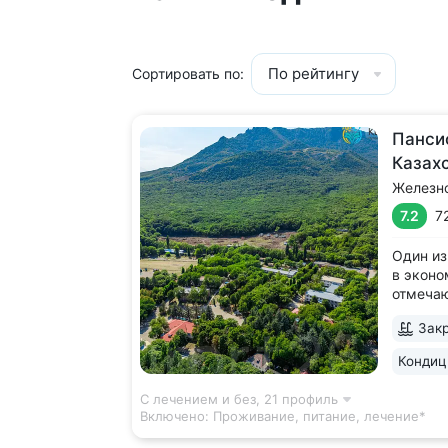
По рейтингу
Сортировать по:
Панси
Казах
Железн
7.2
7
Один из
в эконо
отмеча
качеств
Закр
леса, у
Террито
Кондиц
деревья
дорожка
С лечением и без,
21 профиль
Включено:
Проживание, питание, лечение*