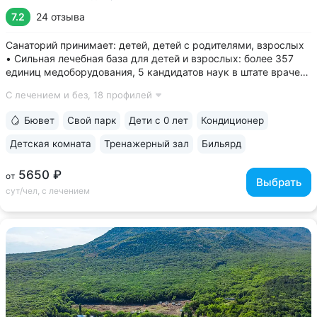
7.2
24 отзыва
Санаторий принимает: детей, детей с родителями, взрослых
• Сильная лечебная база для детей и взрослых: более 357
единиц медоборудования, 5 кандидатов наук в штате врачей,
программы лечения и реабилитации • Золотая медаль
С лечением и без,
18 профилей
«Лучшая здравница для семейного отдыха — 2023» •
Уединенное расположение:...
Бювет
Свой парк
Дети с 0 лет
Кондиционер
Детская комната
Тренажерный зал
Бильярд
5650 ₽
от
Выбрать
сут/чел, с лечением