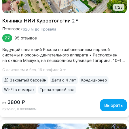
1
/
23
Клиника НИИ Курортологии
2
Пятигорск
620 м до Провала
7.7
95 отзывов
Ведущий санаторий России по заболеваниям нервной
системы и опорно-двигательного аппарата • Расположен
на склоне Машука, на пешеходном бульваре Гагарина. 10–15
минут до Провала, Эоловой арфы, Канатки, бювета источника
С лечением и без,
16 профилей
№ 24 • Высокий уровень научной и лечебной базы, является
филиалом федерального...
Закрытый бассейн
Дети с 4 лет
Кондиционер
Wi-Fi в номерах
Тренажерный зал
3800 ₽
от
Выбрать
сут/чел, с лечением