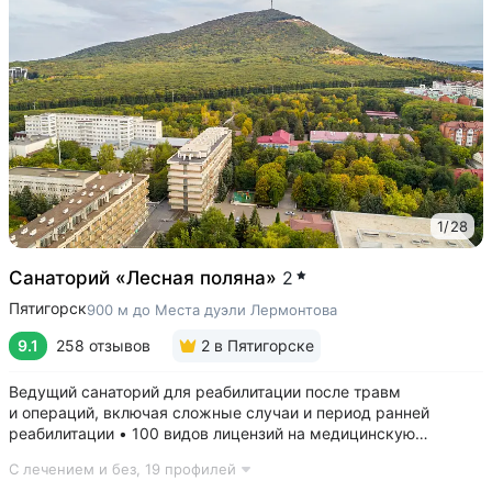
1
/
28
Санаторий «Лесная поляна»
2
Пятигорск
900 м до Места дуэли Лермонтова
9.1
258 отзывов
2
в Пятигорске
Ведущий санаторий для реабилитации после травм
и операций, включая сложные случаи и период ранней
реабилитации • 100 видов лицензий на медицинскую
деятельность, более 2500 видов медуслуг и процедур •
С лечением и без,
19 профилей
Доступная среда для гостей на колясках: в номерах,