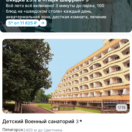
Всё лето всё включено! 3 минуты до парка, 100
блюд на «шведском столе» каждый день,
акватермальная зона, десткая комната, лечение
5* от 11 625 ₽
1
/
15
Детский Военный санаторий
3
Пятигорск
2400 м до Цветника