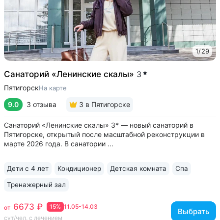
1
/
29
Санаторий «Ленинские скалы»
3
Пятигорск
На карте
9.0
3 отзыва
3
в Пятигорске
Санаторий «Ленинские скалы» 3* — новый санаторий в
Пятигорске, открытый после масштабной реконструкции в
марте 2026 года. В санатории ...
Дети с 4 лет
Кондиционер
Детская комната
Спа
Тренажерный зал
6673 ₽
15%
11.05-14.03
от
Выбрать
сут/чел, с лечением