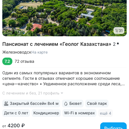
1
/
31
Пансионат с лечением «Геолог Казахстана»
2
Железноводск
На карте
7.2
72 отзыва
Один из самых популярных вариантов в экономичном
сегменте. Гости в отзывах отмечают хорошее соотношение
«цена—качество» • Уединенное расположение среди леса,
у подножия горы Бештау. Тишина и покой. Территория
С лечением и без,
21 профиль
заповедника 6 га с цветущими деревьями, беседками,
чистым воздухом, дорожками для...
Закрытый бассейн 8х4 м
Бювет
Свой парк
Дети с 0 лет
Кондиционер
Wi-Fi в номерах
ещё 4
4200 ₽
от
Выбрать