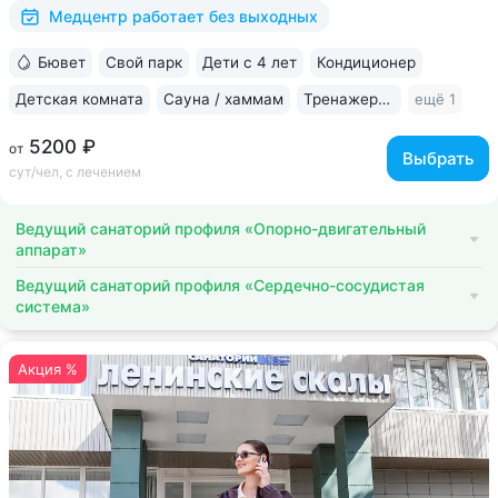
на территории, в столовой • Расположен...
Медцентр работает без выходных
Бювет
Свой парк
Дети с 4 лет
Кондиционер
Детская комната
Сауна / хаммам
Тренажерный зал
ещё 1
5200 ₽
от
Выбрать
сут/чел, с лечением
Ведущий санаторий профиля «Опорно-двигательный
аппарат»
Ведущий санаторий профиля «Сердечно-сосудистая
система»
Акция %