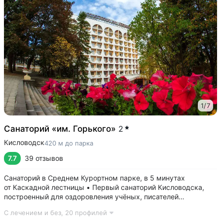
1
/
7
Санаторий «им. Горького»
2
Кисловодск
420 м до парка
7.7
39 отзывов
Санаторий в Среднем Курортном парке, в 5 минутах
от Каскадной лестницы • Первый санаторий Кисловодска,
построенный для оздоровления учёных, писателей
и артистов. Здесь отдыхали и лечились: Чуковский,
С лечением и без,
20 профилей
Ахматова, Станиславский, Вернадский, Маршак •