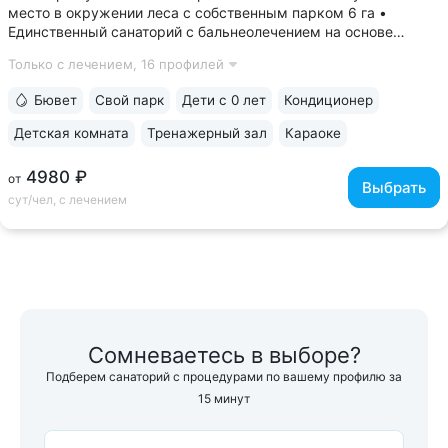
место в окружении леса с собственным парком 6 га •
Единственный санаторий с бальнеолечением на основе
«Пятигорского нарзана» № 24: минеральные ванны,
Только с лечением,
16 профилей
ингаляции, орошения. Природная минеральная вода
поступает напрямую из скважины, сохраняя...
Бювет
Свой парк
Дети с 0 лет
Кондиционер
Детская комната
Тренажерный зал
Караоке
4980 ₽
от
Выбрать
сут/чел, с лечением
Сомневаетесь в выборе?
Подберем санаторий с процедурами по вашему профилю за
15 минут