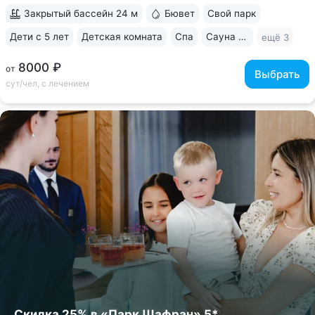
Собственный бювет с минеральной водой двух...
Закрытый бассейн 24 м
Бювет
Свой парк
Дети с 5 лет
Детская комната
Спа
Сауна / хаммам
ещё 3
8000 ₽
от
Выбрать
сут/чел, с лечением
Скидка 25% в «Парк Шафран» 5*