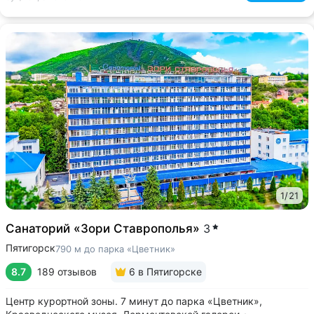
1
/
21
Санаторий «Зори Ставрополья»
3
Пятигорск
790 м до парка «Цветник»
8.7
189 отзывов
6
в Пятигорске
Центр курортной зоны. 7 минут до парка «Цветник»,