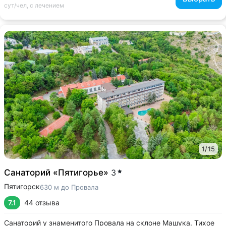
сут/чел, с лечением
1
/
15
Санаторий «Пятигорье»
3
Пятигорск
630 м до Провала
7.1
44 отзыва
Санаторий у знаменитого Провала на склоне Машука. Тихое