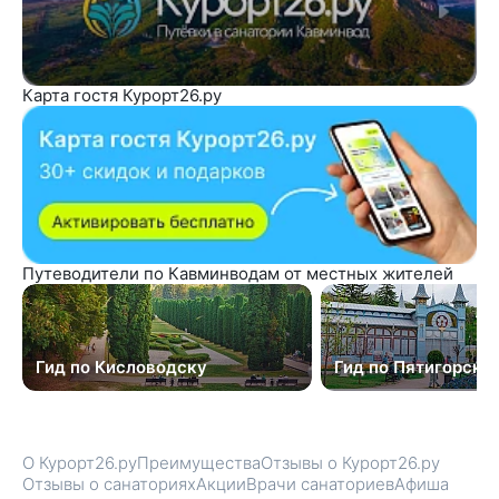
Карта гостя Курорт26.ру
Путеводители по Кавминводам от местных жителей
Гид по Кисловодску
Гид по Пятигорску
О Курорт26.ру
Преимущества
Отзывы о Курорт26.ру
Отзывы о санаториях
Акции
Врачи санаториев
Афиша