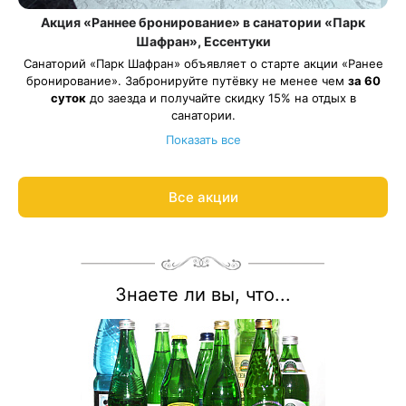
Акция «Раннее бронирование» в санатории «Парк
Шафран», Ессентуки
Санаторий «Парк Шафран» объявляет о старте акции «Ранее
бронирование». Забронируйте путёвку не менее чем
за 60
суток
до заезда и получайте скидку 15% на отдых в
санатории.
Акция действует на все виды путевок и на все категории
Показать все
номеров.
Рассчитаем цену со скидкой и забронируем отдых по
акции:
8 800 700-15-77
.
Все акции
Знаете ли вы, что...