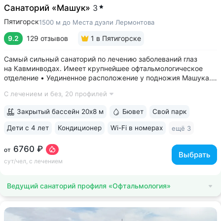
Санаторий «Машук»
3
Пятигорск
1500 м до Места дуэли Лермонтова
9.2
129 отзывов
1
в Пятигорске
Самый сильный санаторий по лечению заболеваний глаз
на Кавминводах. Имеет крупнейшее офтальмологическое
отделение • Уединенное расположение у подножия Машука.
В пешей доступности: Место дуэли Лермонтова, смотровая
С лечением и без,
20 профилей
площадка Ворота любви, начало терренкура вокруг Машука.
В 5 минутах ж/д станция...
Закрытый бассейн 20х8 м
Бювет
Свой парк
Дети с 4 лет
Кондиционер
Wi-Fi в номерах
ещё 3
6760 ₽
от
Выбрать
сут/чел, с лечением
Ведущий санаторий профиля «Офтальмология»