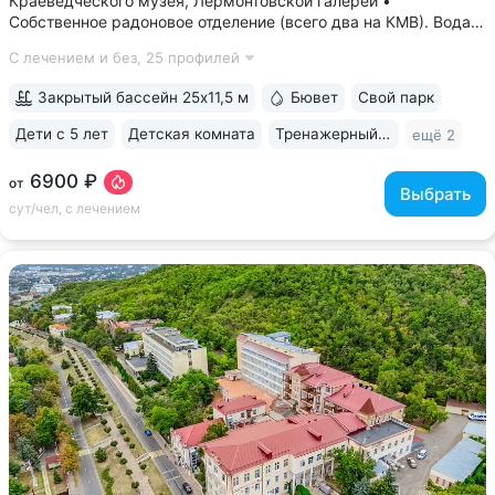
Краеведческого музея, Лермонтовской галереи •
Собственное радоновое отделение (всего два на КМВ). Вода
для радоновых ванн поступает напрямую из источника,
С лечением и без,
25 профилей
сохраняя все полезные свойства • Сероводородные ванны
с природным источником: минеральная...
Закрытый бассейн 25x11,5 м
Бювет
Свой парк
Дети с 5 лет
Детская комната
Тренажерный зал
ещё 2
6900 ₽
от
Выбрать
сут/чел, с лечением