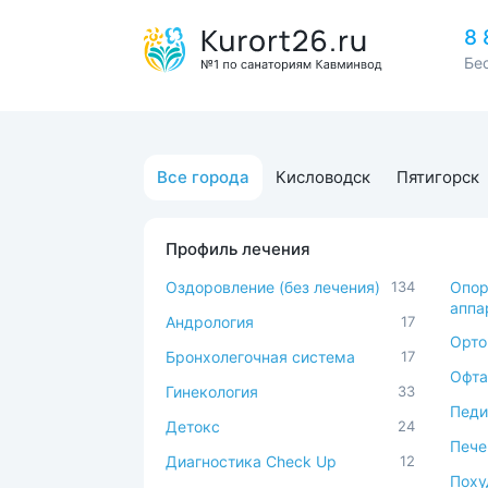
8 
Бе
Все города
Кисловодск
Пятигорск
Профиль лечения
Оздоровление (без лечения)
134
Опор
аппа
Андрология
17
Орто
Бронхолегочная система
17
Офта
Гинекология
33
Педи
Детокс
24
Пече
Диагностика Check Up
12
Поху