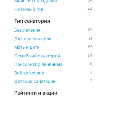
Майские праздники
34
На Новый год
44
Тип санатория
Без лечения
89
Для пенсионеров
91
Мать и дитя
56
Семейный санаторий
34
Пансионат с лечением
10
Всё включено
5
Детские санатории
7
Рейтинги и акции
ТОП-10
10
Горящие путевки
34
Последние номера
22
С кэшбеком
84