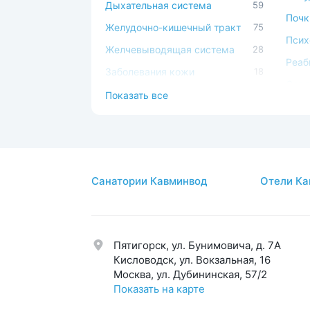
Дыхательная система
59
Почк
Желудочно-кишечный тракт
75
Псих
Желчевыводящая система
28
Реаб
Заболевания кожи
18
Серд
Иммунная система
49
Показать все
сист
Косметология
17
Сист
Костно-мышечная система
44
Спа-
ЛОР
44
Стом
Санатории Кавминвод
Отели Ка
Мочеполовая система
39
Суст
Нервная система
58
Урол
Обмен веществ
42
Эндо
Пятигорск, ул. Бунимовича, д. 7A
Общетерапевтический
123
Эсте
Кисловодск, ул. Вокзальная, 16
Москва, ул. Дубининская, 57/2
Показать на карте