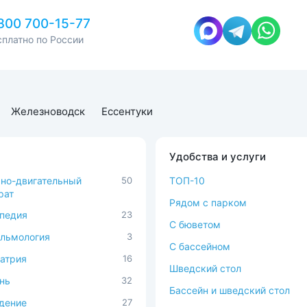
800 700-15-77
сплатно по России
Железноводск
Ессентуки
Удобства и услуги
но-двигательный
50
ТОП-10
рат
Рядом с парком
педия
23
C бюветом
льмология
3
С бассейном
атрия
16
Шведский стол
нь
32
Бассейн и шведский стол
дение
27