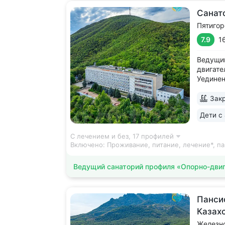
Санато
Пятигор
7.9
1
Ведущий
двигате
Уединен
над уро
зелени,
Закр
источни
Дети с 
источни
вокруг..
С лечением и без,
17 профилей
Включено:
Проживание, питание, лечение*, па
Ведущий санаторий профиля «Опорно-двиг
Панси
Казах
Железн