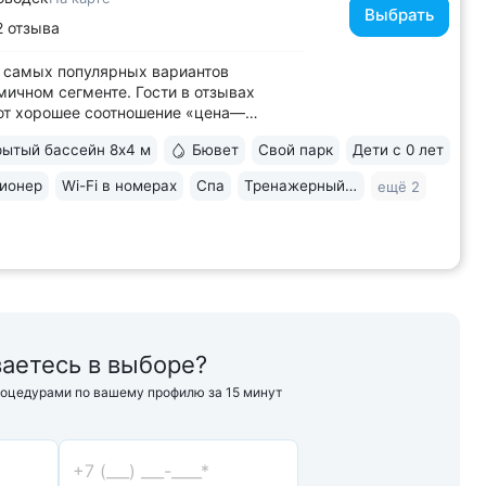
Выбрать
2 отзыва
 самых популярных вариантов
мичном сегменте. Гости в отзывах
ют хорошее соотношение «цена—
о» • Уединенное расположение среди
ытый бассейн 8х4 м
Бювет
Свой парк
Дети с 0 лет
 подножия горы Бештау. Тишина и покой.
рия заповедника 6 га с цветущими
ионер
Wi-Fi в номерах
Спа
Тренажерный зал
ещё 2
ми, беседками, чистым воздухом,
ми для...
аетесь в выборе?
роцедурами по вашему профилю за 15 минут