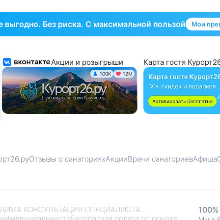
 выгодно. Без риска. С максимальной пользой
Мои пре
Акции и розыгрыши
Карта гостя Курорт26
100K
12М
орт26.ру
Отзывы о санаториях
Акции
Врачи санаториев
Афиша
ДИМА КОНСУЛЬТАЦИЯ СПЕЦИАЛИСТА.
100%
онфиденциальности
Безопасная оплата по ссылке
Мы в 