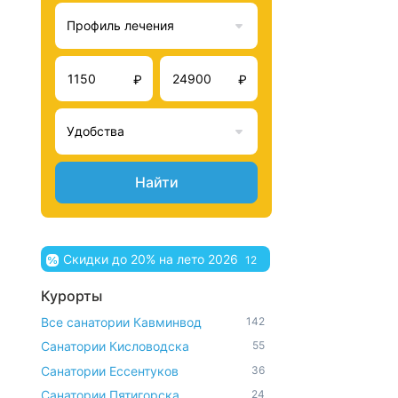
Профиль лечения
₽
₽
Удобства
Найти
Скидки до 20% на лето 2026
12
Курорты
Все санатории Кавминвод
142
Санатории Кисловодска
55
Санатории Ессентуков
36
Санатории Пятигорска
24