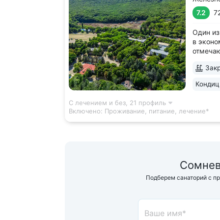
7.2
7
Один из
в эконо
отмеча
качеств
Закр
леса, у
Террито
Кондиц
деревья
дорожка
С лечением и без,
21 профиль
Включено:
Проживание, питание, лечение*
Сомнев
Подберем санаторий с п