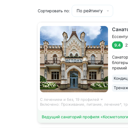
По рейтингу
Сортировать по:
Санат
Ессенту
9.4
2
Санатор
блогеры
премий 
и др. •
Кондиц
космето
целлюли
Тренаж
фигуры 
мезотер
С лечением и без,
19 профилей
Включено:
Проживание, питание, лечение*, т
Ведущий санаторий профиля «Косметолог