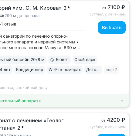
7100 ₽
рий «им. С. М. Кирова»
3
от
сут/чел, с лечением
ск
290 м до провала
61 отзыв
Выбрать
 санаторий по лечению опорно-
льного аппарата и нервной системы •
ное место на склоне Машука, 630 м
внем моря. Чистый воздух, обилие
 тишина • 8 минут до Провала, горячих
ытый бассейн 20х8 м
Бювет
Свой парк
ков «Бесстыжие ванны», бювета
4 лет
Кондиционер
Wi-Fi в номерах
Детская комната
ещё 2
ка № 24. Прямой выход на терренкур
.
рковка, спокойный досуг
ательный аппарат»
4200 ₽
онат с лечением «Геолог
от
сут/чел, с лечением
стана»
2
оводск
На карте