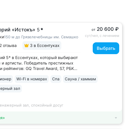
20 600 ₽
орий «Истокъ»
5
от
сут/чел, с лечением
ки
150 м до Грязелечебницы им. Семашко
2 отзыва
3
в Ессентуках
Выбрать
ий 5* в Ессентуках, который выбирают
 и артисты. Победитель престижных
и рейтингов: GQ Travel Award, S7, РБК
 Лидер в России по аппаратной
ионер
Wi-Fi в номерах
Спа
Сауна / хаммам
логии: массаж ICOONE, лечение
та и вен «Эндосфера», коррекция
ерный зал
Tesla Former, безинъекционная
апия...
ренажерный зал, спокойный досуг
ия»