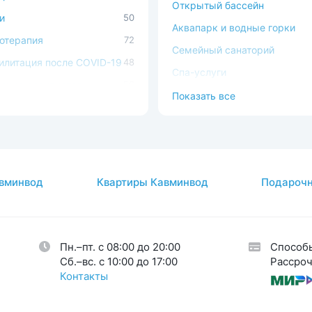
Открытый бассейн
и
50
Аквапарк и водные горки
отерапия
72
Семейный санаторий
илитация после COVID-19
48
Спа-услуги
ечно-сосудистая
56
В окружении леса
Показать все
ема
Можно с животными
ема кровообращения
54
Доступная среда
процедуры
37
атология
2
вминвод
Квартиры Кавминвод
Подарочн
авы
26
огия
34
кринная система
33
Пн.–пт. с 08:00 до 20:00
Способ
тическая гинекология
1
Cб.–вс. с 10:00 до 17:00
Рассроч
Контакты