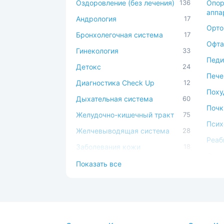
Оздоровление (без лечения)
136
Опор
аппа
Андрология
17
Орто
Бронхолегочная система
17
Офта
Гинекология
33
Педи
Детокс
24
Пече
Диагностика Check Up
12
Поху
Дыхательная система
60
Почк
Желудочно-кишечный тракт
75
Псих
Желчевыводящая система
28
Реаб
Заболевания кожи
18
Серд
Иммунная система
49
Показать все
сист
Косметология
17
Сист
Костно-мышечная система
45
Спа-
ЛОР
44
Стом