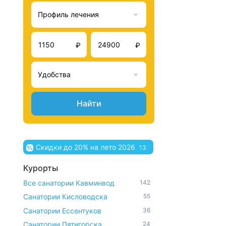
Профиль лечения
₽
₽
Удобства
Найти
Скидки до 20% на лето 2026
13
Курорты
Все санатории Кавминвод
142
Санатории Кисловодска
55
Санатории Ессентуков
36
Санатории Пятигорска
24