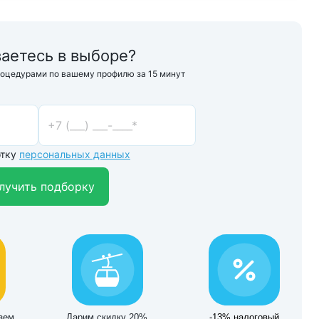
аетесь в выборе?
роцедурами по вашему профилю за 15 минут
отку
персональных данных
лучить подборку
зем
Дарим скидку 20%
-13% налоговый