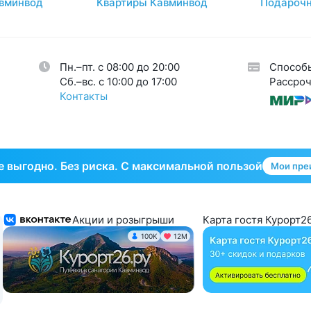
вминвод
Квартиры Кавминвод
Подарочн
авы
26
огия
35
кринная система
33
Пн.–пт. с 08:00 до 20:00
Способ
тическая гинекология
1
Cб.–вс. с 10:00 до 17:00
Рассроч
Контакты
 выгодно. Без риска. С максимальной пользой
Мои пре
Акции и розыгрыши
Карта гостя Курорт26
100K
12М