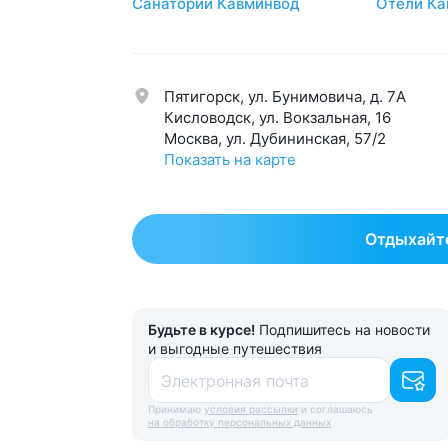
Санатории Кавминвод
Отели Ка
Мочеполовая система
39
Суст
Нервная система
59
Урол
Обмен веществ
42
Эндо
Пятигорск, ул. Бунимовича, д. 7A
Общетерапевтический
125
Эсте
Кисловодск, ул. Вокзальная, 16
Москва, ул. Дубининская, 57/2
Показать на карте
Отдыхайте
Будьте в курсе!
Подпишитесь на новости
и выгодные путешествия
Электронная почта
Принимаю
условия рассылки
и соглашаюсь
на обработку персональных данных