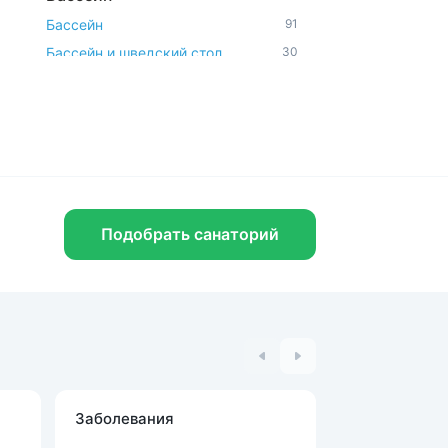
Бассейн
91
Бассейн и шведский стол
30
Открытый бассейн
11
Аквапарк и водные горки
3
Удобства и услуги
Рядом с парком
76
Бювет
64
Шведский стол
41
Подобрать санаторий
Спа-услуги
43
Радоновое отделение
25
В окружении леса
26
Парковка
121
Можно с животными
15
Диетическое питание
117
Заболевания
Процедуры
Доступная среда
11