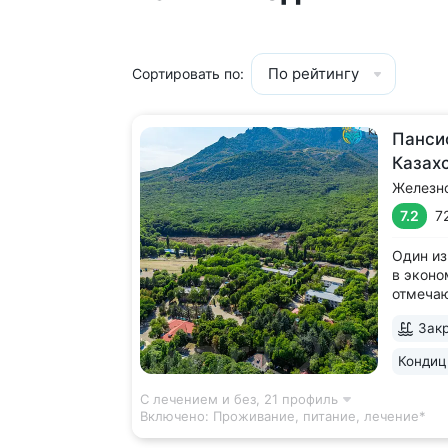
По рейтингу
Сортировать по:
Панси
Казах
Железн
7.2
7
Один из
в эконо
отмеча
качеств
Закр
леса, у
Террито
Кондиц
деревья
дорожка
С лечением и без,
21 профиль
Включено:
Проживание, питание, лечение*