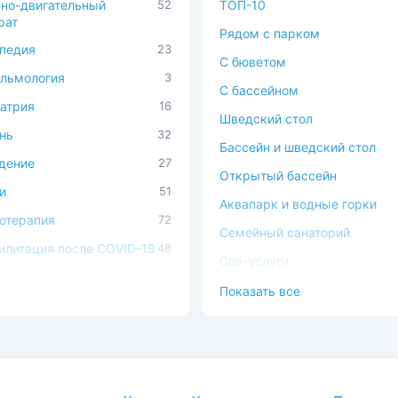
но-двигательный
52
ТОП-10
рат
Рядом с парком
педия
23
C бюветом
льмология
3
С бассейном
атрия
16
Шведский стол
нь
32
Бассейн и шведский стол
дение
27
Открытый бассейн
и
51
Аквапарк и водные горки
отерапия
72
Семейный санаторий
илитация после COVID-19
48
Спа-услуги
ечно-сосудистая
57
В окружении леса
Показать все
ема
Можно с животными
ема кровообращения
54
Доступная среда
процедуры
37
атология
2