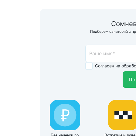
Сомнев
Подберем санаторий с п
Согласен на обраб
По
Без наценки по
Встретим и дове