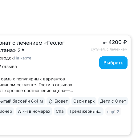
4200 ₽
онат с лечением «Геолог
от
сут/чел, с лечением
стана»
2
оводск
На карте
Выбрать
2 отзыва
 самых популярных вариантов
мичном сегменте. Гости в отзывах
ют хорошее соотношение «цена—
о» • Уединенное расположение среди
ытый бассейн 8х4 м
Бювет
Свой парк
Дети с 0 лет
 подножия горы Бештау. Тишина и покой.
рия заповедника 6 га с цветущими
ионер
Wi-Fi в номерах
Спа
Тренажерный зал
ещё 2
ми, беседками, чистым воздухом,
ми для...