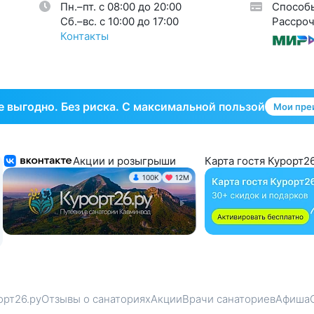
Пн.–пт. с 08:00 до 20:00
Способ
тическая гинекология
1
Cб.–вс. с 10:00 до 17:00
Рассроч
Контакты
 выгодно. Без риска. С максимальной пользой
Мои пре
Акции и розыгрыши
Карта гостя Курорт26
100K
12М
орт26.ру
Отзывы о санаториях
Акции
Врачи санаториев
Афиша