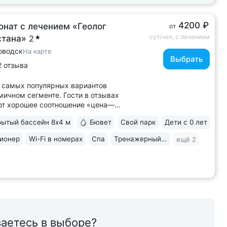
4200 ₽
онат с лечением «Геолог
от
сут/чел, с лечением
стана»
2
оводск
На карте
Выбрать
2 отзыва
 самых популярных вариантов
мичном сегменте. Гости в отзывах
ют хорошее соотношение «цена—
о» • Уединенное расположение среди
ытый бассейн 8х4 м
Бювет
Свой парк
Дети с 0 лет
 подножия горы Бештау. Тишина и покой.
рия заповедника 6 га с цветущими
ионер
Wi-Fi в номерах
Спа
Тренажерный зал
ещё 2
ми, беседками, чистым воздухом,
ми для...
аетесь в выборе?