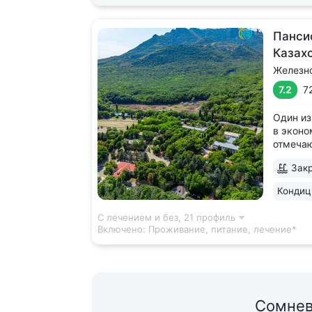
Панси
Казах
Железн
7.2
7
Один из
в эконо
отмеча
качеств
Закр
леса, у
Террито
Кондиц
деревья
дорожка
С лечением и без,
21 профиль
Включено:
Проживание, питание, лечение*
Сомнев