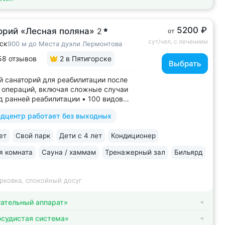
5200 ₽
орий «Лесная поляна»
2
от
сут/чел, с лечением
ск
900 м до Места дуэли Лермонтова
58 отзывов
2
в Пятигорске
Выбрать
 санаторий для реабилитации после
 операций, включая сложные случаи
д ранней реабилитации • 100 видов
й на медицинскую деятельность, более
дцентр работает без выходных
дов медуслуг и процедур • Доступная
ля гостей на колясках: в номерах,
ет
Свой парк
Дети с 4 лет
Кондиционер
итории, в столовой • Расположен...
я комната
Сауна / хаммам
Тренажерный зал
Бильярд
рковка, спокойный досуг
ательный аппарат»
осудистая система»