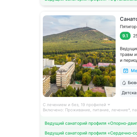
Санат
Пятигор
9.1
2
Ведущий
травм и
и перио
лицензи
Ме
2500 ви
среда д
Бюв
на терр
Детска
С лечением и без,
19 профилей
Включено:
Проживание, питание, лечение*, па
Ведущий санаторий профиля «Опорно-двиг
Ведущий санаторий профиля «Сердечно-с