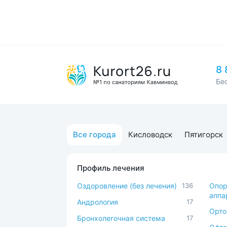
8 
Бе
Все города
Кисловодск
Пятигорск
Профиль лечения
Оздоровление (без лечения)
136
Опор
аппа
Андрология
17
Орто
Бронхолегочная система
17