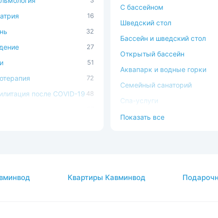
льмология
3
С бассейном
атрия
16
Шведский стол
нь
32
Бассейн и шведский стол
дение
27
Открытый бассейн
и
51
Аквапарк и водные горки
отерапия
72
Семейный санаторий
илитация после COVID-19
48
Спа-услуги
ечно-сосудистая
57
В окружении леса
Показать все
ема
Можно с животными
ема кровообращения
54
Доступная среда
процедуры
37
атология
2
вминвод
Квартиры Кавминвод
Подарочн
авы
26
огия
35
кринная система
33