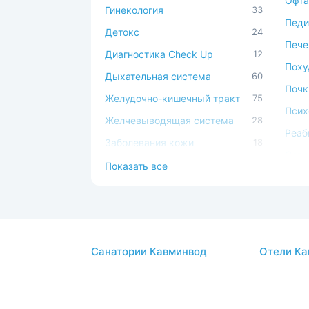
Офта
Гинекология
33
Педи
Детокс
24
Пече
Диагностика Check Up
12
Поху
Дыхательная система
60
Почк
Желудочно-кишечный тракт
75
Псих
Желчевыводящая система
28
Реаб
Заболевания кожи
18
Серд
Иммунная система
49
Показать все
сист
Косметология
17
Сист
Костно-мышечная система
45
Спа-
ЛОР
44
Стом
Санатории Кавминвод
Отели Ка
Мочеполовая система
39
Суст
Нервная система
59
Урол
Обмен веществ
42
Эндо