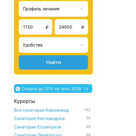
Профиль лечения
₽
₽
Удобства
Найти
Скидки до 20% на лето 2026
13
Курорты
Все санатории Кавминвод
142
Санатории Кисловодска
55
Санатории Ессентуков
36
Санатории Пятигорска
24