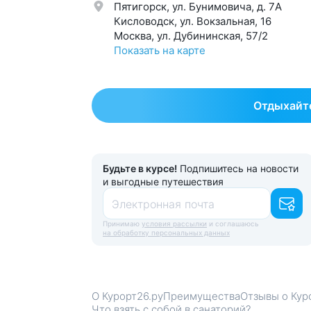
Пятигорск, ул. Бунимовича, д. 7A
Общетерапевтический
125
Эсте
Кисловодск, ул. Вокзальная, 16
Москва, ул. Дубининская, 57/2
Показать на карте
Отдыхайте
Будьте в курсе!
Подпишитесь на новости
и выгодные путешествия
Электронная почта
Принимаю
условия рассылки
и соглашаюсь
на обработку персональных данных
О Курорт26.ру
Преимущества
Отзывы о Кур
Что взять с собой в санаторий?