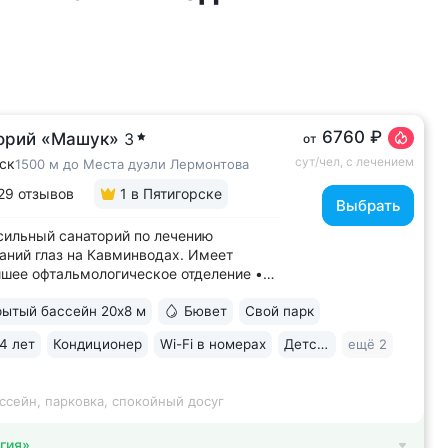
6760 ₽
орий «Машук»
3
от
сут/чел, с лечением
ск
1500 м до Места дуэли Лермонтова
29 отзывов
1
в Пятигорске
Выбрать
ильный санаторий по лечению
аний глаз на Кавминводах. Имеет
шее офтальмологическое отделение •
ное расположение у подножия Машука.
ытый бассейн 20х8 м
Бювет
Свой парк
 доступности: Место дуэли Лермонтова,
ая площадка Ворота любви, начало
4 лет
Кондиционер
Wi-Fi в номерах
Детская комната
ещё 2
ура вокруг Машука. В 5 минутах ж/д
..
ссейн, парковка, спокойный досуг
гия»