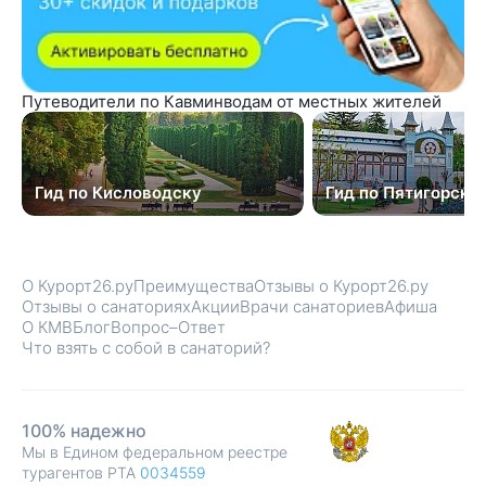
Путеводители по Кавминводам от местных жителей
Гид по Кисловодску
Гид по Пятигорску
О Курорт26.ру
Преимущества
Отзывы о Курорт26.ру
Отзывы о санаториях
Акции
Врачи санаториев
Афиша
О КМВ
Блог
Вопрос–Ответ
Что взять с собой в санаторий?
100% надежно
Мы в Едином федеральном реестре
турагентов РТА
0034559