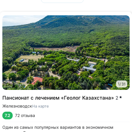
1
/
31
Пансионат с лечением «Геолог Казахстана»
2
Железноводск
На карте
7.2
72 отзыва
Один из самых популярных вариантов в экономичном