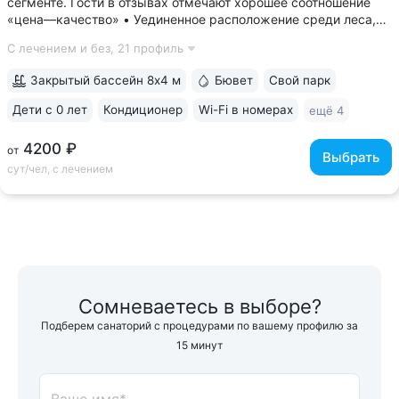
сегменте. Гости в отзывах отмечают хорошее соотношение
«цена—качество» • Уединенное расположение среди леса,
у подножия горы Бештау. Тишина и покой. Территория
С лечением и без,
21 профиль
заповедника 6 га с цветущими деревьями, беседками,
чистым воздухом, дорожками для...
Закрытый бассейн 8х4 м
Бювет
Свой парк
Дети с 0 лет
Кондиционер
Wi-Fi в номерах
ещё 4
4200 ₽
от
Выбрать
сут/чел, с лечением
Сомневаетесь в выборе?
Подберем санаторий с процедурами по вашему профилю за
15 минут