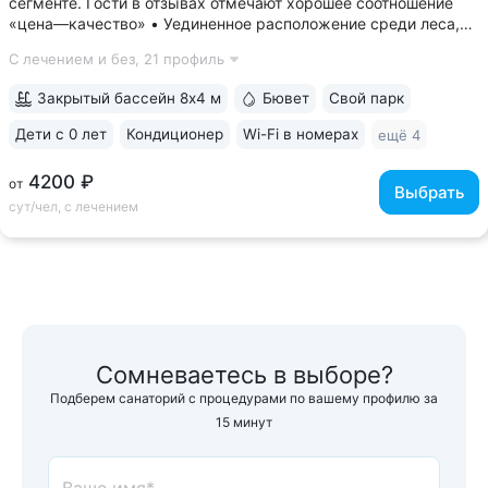
сегменте. Гости в отзывах отмечают хорошее соотношение
«цена—качество» • Уединенное расположение среди леса,
у подножия горы Бештау. Тишина и покой. Территория
С лечением и без,
21 профиль
заповедника 6 га с цветущими деревьями, беседками,
чистым воздухом, дорожками для...
Закрытый бассейн 8х4 м
Бювет
Свой парк
Дети с 0 лет
Кондиционер
Wi-Fi в номерах
ещё 4
4200 ₽
от
Выбрать
сут/чел, с лечением
Сомневаетесь в выборе?
Подберем санаторий с процедурами по вашему профилю за
15 минут