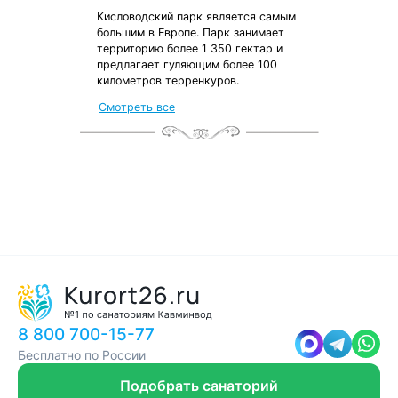
Кисловодский парк является самым
большим в Европе. Парк занимает
территорию более 1 350 гектар и
предлагает гуляющим более 100
километров терренкуров.
от местных жителей
Смотреть все
с чек-листом
и туристической картой
8 800 700-15-77
Бесплатно по России
Подобрать санаторий