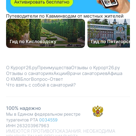
Путеводители по Кавминводам от местных жителей
Гид по Кисловодску
Гид по Пятигорску
О Курорт26.ру
Преимущества
Отзывы о Курорт26.ру
Отзывы о санаториях
Акции
Врачи санаториев
Афиша
О КМВ
Блог
Вопрос–Ответ
Что взять с собой в санаторий?
100% надежно
Мы в Едином федеральном реестре
турагентов РТА
0034559
ИНН 263203967963
ИМЕЮТСЯ ПРОТИВОПОКАЗАНИЯ. НЕОБХОДИМА