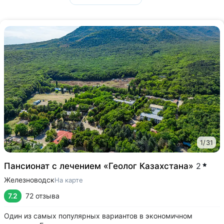
1
/
31
Пансионат с лечением «Геолог Казахстана»
2
Железноводск
На карте
7.2
72 отзыва
Один из самых популярных вариантов в экономичном