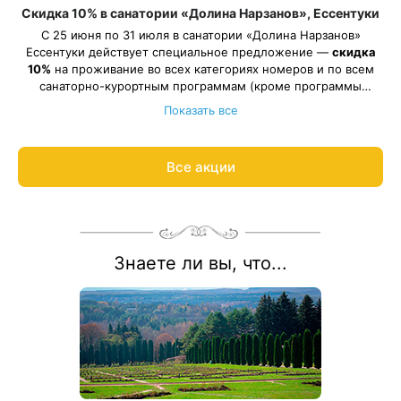
Скидка 10% в санатории «Долина Нарзанов», Ессентуки
С 25 июня по 31 июля в санатории «Долина Нарзанов»
Ессентуки действует специальное предложение —
скидка
10%
на проживание во всех категориях номеров и по всем
санаторно-курортным программам (кроме программы
Весь период проживания должен пройти в даты 25 июня —
«Оздоровительная»).
Показать все
31 июля 2026.
Рассчитаем цену со скидкой и забронируем отдых по
акции:
8 800 700-15-77
.
Все акции
Знаете ли вы, что...