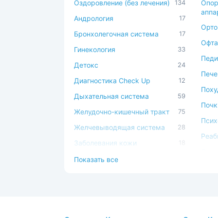
Оздоровление (без лечения)
134
Опор
аппа
Андрология
17
Орто
Бронхолегочная система
17
Офта
Гинекология
33
Педи
Детокс
24
Пече
Диагностика Check Up
12
Поху
Дыхательная система
59
Почк
Желудочно-кишечный тракт
75
Псих
Желчевыводящая система
28
Реаб
Заболевания кожи
18
Серд
Иммунная система
49
Показать все
сист
Косметология
17
Сист
Костно-мышечная система
44
Спа-
ЛОР
44
Стом