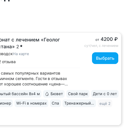
4200 ₽
онат с лечением «Геолог
от
сут/чел, с лечением
стана»
2
оводск
На карте
Выбрать
2 отзыва
 самых популярных вариантов
мичном сегменте. Гости в отзывах
ют хорошее соотношение «цена—
о» • Уединенное расположение среди
ытый бассейн 8х4 м
Бювет
Свой парк
Дети с 0 лет
 подножия горы Бештау. Тишина и покой.
рия заповедника 6 га с цветущими
ионер
Wi-Fi в номерах
Спа
Тренажерный зал
ещё 2
ми, беседками, чистым воздухом,
ми для...