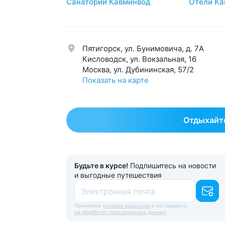
Санатории Кавминвод
Отели Ка
Мочеполовая система
39
Суст
Нервная система
58
Урол
Обмен веществ
42
Эндо
Пятигорск, ул. Бунимовича, д. 7A
Общетерапевтический
123
Эсте
Кисловодск, ул. Вокзальная, 16
Москва, ул. Дубининская, 57/2
Показать на карте
Отдыхайте
Будьте в курсе!
Подпишитесь на новости
и выгодные путешествия
Электронная почта
Принимаю
условия рассылки
и соглашаюсь
на обработку персональных данных