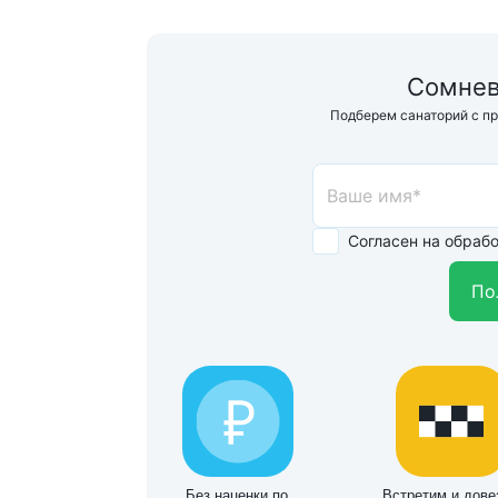
Сомнев
Подберем санаторий с п
Согласен на обраб
По
Без наценки по
Встретим и дове