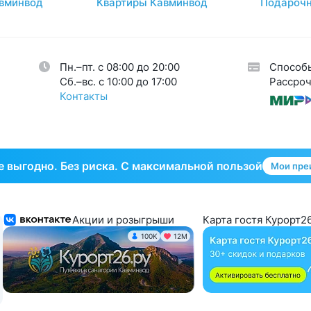
вминвод
Квартиры Кавминвод
Подарочн
авы
26
огия
34
кринная система
33
Пн.–пт. с 08:00 до 20:00
Способ
тическая гинекология
1
Cб.–вс. с 10:00 до 17:00
Рассроч
Контакты
 выгодно. Без риска. С максимальной пользой
Мои пре
Акции и розыгрыши
Карта гостя Курорт26
100K
12М