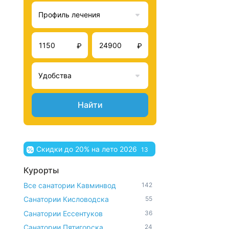
Профиль лечения
₽
₽
Удобства
Найти
Скидки до 20% на лето 2026
13
Курорты
Все санатории Кавминвод
142
Санатории Кисловодска
55
Санатории Ессентуков
36
Санатории Пятигорска
24