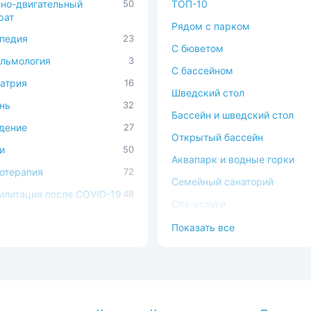
но-двигательный
50
ТОП-10
рат
Рядом с парком
педия
23
C бюветом
льмология
3
С бассейном
атрия
16
Шведский стол
нь
32
Бассейн и шведский стол
дение
27
Открытый бассейн
и
50
Аквапарк и водные горки
отерапия
72
Семейный санаторий
илитация после COVID-19
48
Спа-услуги
ечно-сосудистая
56
В окружении леса
Показать все
ема
Можно с животными
ема кровообращения
54
Доступная среда
процедуры
37
атология
2