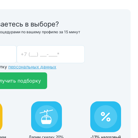
аетесь в выборе?
роцедурами по вашему профилю за 15 минут
отку
персональных данных
лучить подборку
зем
Дарим скидку 20%
-13% налоговый