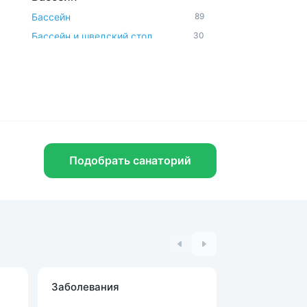
Бассейн
89
Бассейн и шведский стол
30
Открытый бассейн
11
Аквапарк и водные горки
3
Удобства и услуги
Рядом с парком
76
Бювет
63
Шведский стол
41
Подобрать санаторий
Спа-услуги
41
Радоновое отделение
25
В окружении леса
26
Парковка
119
Можно с животными
15
Диетическое питание
117
Заболевания
Процедуры
Доступная среда
11