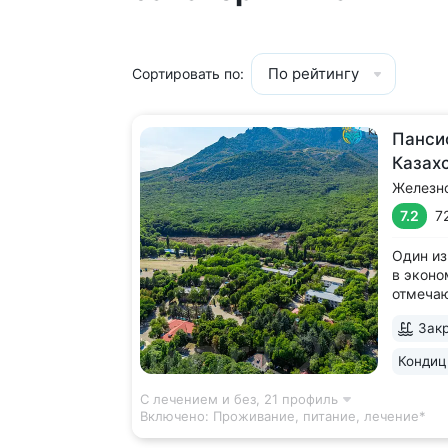
По рейтингу
Сортировать по:
Панси
Казах
Железн
7.2
7
Один из
в эконо
отмеча
качеств
Закр
леса, у
Террито
Кондиц
деревья
дорожка
С лечением и без,
21 профиль
Включено:
Проживание, питание, лечение*