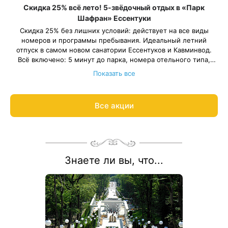
Скидка 25% всё лето! 5-звёдочный отдых в «Парк
Шафран» Ессентуки
Скидка 25% без лишних условий: действует на все виды
номеров и программы пребывания. Идеальный летний
отпуск в самом новом санатории Ессентуков и Кавминвод.
Всё включено: 5 минут до парка, номера отельного типа,
трехразовое питание «шведский стол» ресторанного уровня,
Всего 111 номеров. Успейте забронировать заранее.
Показать все
бассейн и хаммам, программа развлечений, детская комната.
Весь период проживания должен пройти в периоды: 1 июня –
30 августа 2026 года.
Рассчитаем цену со скидкой и забронируем отдых по
Все акции
акции:
8 800 700-15-77
.
Знаете ли вы, что...