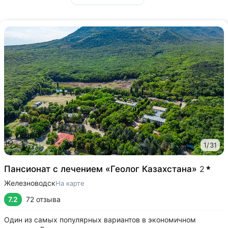
1
/
31
Пансионат с лечением «Геолог Казахстана»
2
Железноводск
На карте
7.2
72 отзыва
Один из самых популярных вариантов в экономичном