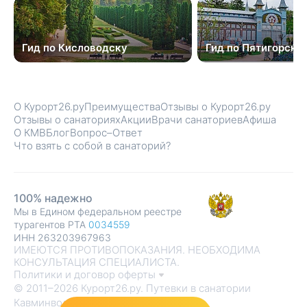
Гид по Кисловодску
Гид по Пятигорску
О Курорт26.ру
Преимущества
Отзывы о Курорт26.ру
Отзывы о санаториях
Акции
Врачи санаториев
Афиша
О КМВ
Блог
Вопрос–Ответ
Что взять с собой в санаторий?
100% надежно
Мы в Едином федеральном реестре
турагентов РТА
0034559
ИНН 263203967963
ИМЕЮТСЯ ПРОТИВОПОКАЗАНИЯ. НЕОБХОДИМА
КОНСУЛЬТАЦИЯ СПЕЦИАЛИСТА.
Политики и договор оферты
© 2011–2026 Курорт26.ру. Путевки в санатории
Кавминвод