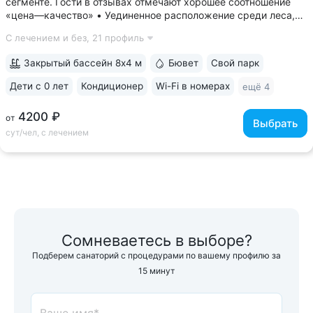
сегменте. Гости в отзывах отмечают хорошее соотношение
«цена—качество» • Уединенное расположение среди леса,
у подножия горы Бештау. Тишина и покой. Территория
С лечением и без,
21 профиль
заповедника 6 га с цветущими деревьями, беседками,
чистым воздухом, дорожками для...
Закрытый бассейн 8х4 м
Бювет
Свой парк
Дети с 0 лет
Кондиционер
Wi-Fi в номерах
ещё 4
4200 ₽
от
Выбрать
сут/чел, с лечением
Сомневаетесь в выборе?
Подберем санаторий с процедурами по вашему профилю за
15 минут