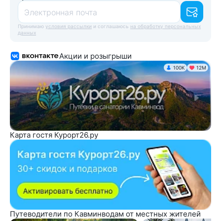
Электронная почта
Принимаю
условия рассылки
и соглашаюсь
на обработку персональных
данных
Акции и розыгрыши
100K
12М
Карта гостя Курорт26.ру
Путеводители по Кавминводам от местных жителей