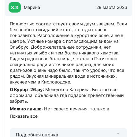
8.3
Марина
28 марта 2026
Полностью соответствует своим двум звездам. Если
без особых ожиданий ехать, то отдых очень
понравится. Расположение в курортной зоне, а не в
центре. Уютные номера с потрясающим видом на
Эльбрус. Доброжелательные сотрудники, нет
натянутых улыбок и тем более никакого хамства.
Рядом радоновая больница, я ехала в Пятигорск
специально ради источников радона, для моих
диагнозов очень надо было, так что удобно, что все
рядом. Вкусная минеральная вода в источниках,
вкуснее чем в Кисловодске.
О Курорт26.ру
: Менеджер Катерина. Быстро все
оформила, объяснила где подарок приветственный
забрать.
Можно лучше
: Нет своего лечения, только в
соседних санаториях. Очень нужно придумать что-
Показать все
нибудь с интернетом, плохо работает.
Шумоизоляцию бы улучшить, а то соседей слышно.
Подробная оценка