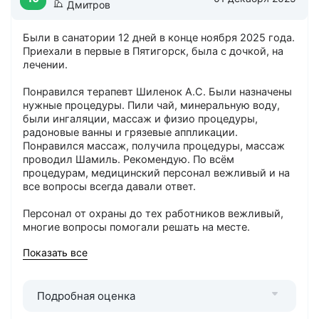
Дмитров
Были в санатории 12 дней в конце ноября 2025 года.
Приехали в первые в Пятигорск, была с дочкой, на
лечении.
Понравился терапевт Шиленок А.С. Были назначены
нужные процедуры. Пили чай, минеральную воду,
были ингаляции, массаж и физио процедуры,
радоновые ванны и грязевые аппликации.
Понравился массаж, получила процедуры, массаж
проводил Шамиль. Рекомендую. По всём
процедурам, медицинский персонал вежливый и на
все вопросы всегда давали ответ.
Персонал от охраны до тех работников вежливый,
многие вопросы помогали решать на месте.
Показать все
По меню: да оно не сильно разнообразно, но всё
было съедобно, блюда диетические, в сторону
правильного питания. Первые два дня было
дежурное блюдо, далее мы уже выбирали. Дочь
Подробная оценка
очень плохо кушала и тут также шли в ряде вещей