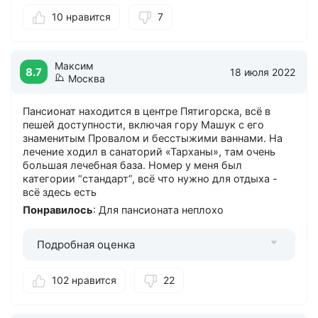
круто! Видела вашу карту в Цветнике большую. Ну
10 нравится
7
просто супер! А у самой почти такая же только
маленькая в сумочке лежит. Была приятно удивлена.
Ну и конечно мастер-класс в Диво Дивное мне очень
понравился. Дополнительные впечатления, очень
Максим
8.7
18 июля 2022
приятно.
Москва
Понравилось
: Хотелось бы лечебную базу в самом
пансионате. Я проходила курс процедур в санатории
Пансионат находится в центре Пятигорска, всё в
Лермонтова. Но то же самое можно было бы и в
пешей доступности, включая гору Машук с его
пансионате делать, там всего-то пару кабинетов
знаменитым Провалом и бесстыжими ваннами. На
оборудовать…
лечение ходил в санаторий «Тарханы», там очень
большая лечебная база. Номер у меня был
категории “стандарт”, всё что нужно для отдыха -
всё здесь есть
Понравилось
: Для пансионата неплохо
Подробная оценка
102 нравится
22