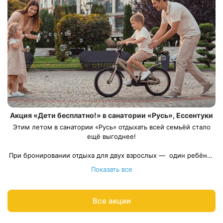
Акция «Дети бесплатно!» в санатории «Русь», Ессентуки
Этим летом в санатории «Русь» отдыхать всей семьёй стало
ещё выгоднее!
При бронировании отдыха для двух взрослых — один ребёнок
Весь период проживания должен пройти в даты 01 июня — 30
проживает
бесплатно
! Акция действует с 01 июня по 30
Показать все
сентября, чтобы вы могли выбрать самые удобные даты для
сентября 2026.
Рассчитаем цену со скидкой и забронируем отдых по
поездки.
акции:
8 800 700-15-77
.
Все акции