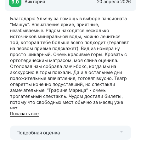
9.0
Виктория
20 апреля 2026
Благодарю Ульяну за помощь в выборе пансионата
“Машук”. Впечатления яркие, приятные,
незабываемые. Рядом находятся несколько
источников минеральной воды, можно лечиться
той, которая тебе больше всего подходит (терапевт
на первом приеме подскажет). Вид из номера ну
просто шикарный. Очень красивые горы. Кровать с
ортопедическим матрасом, моя спина оценила.
Столовая нам собрала ланч-бокс, когда мы на
экскурсию в горы поехали. Да и в остальные дни
положительные впечатления, готовят вкусно. Театр
оперетты конечно подуставший, но спектакли
замечательные. “Графиня Марица” - очень
трогательный спектакль. Чудом достали билеты,
потому что свободных мест обычно за месяц уже
нет.
Показать все
О Курорт26.ру
: Трансфер с ж/д вокзала и скидки на
экскурсию - это лучшее, что только может быть.
Первый раз на курорте, ничего не знаешь, а вы
Подробная оценка
помогаете и до пансионата доехать без проблем и
потом в красивые места по приятной цене попасть,