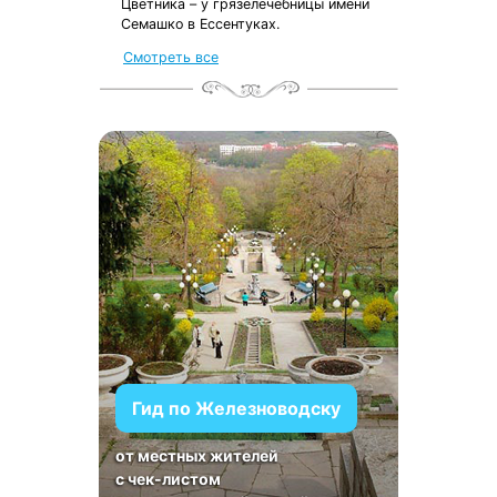
Цветника – у грязелечебницы имени
Семашко в Ессентуках.
Смотреть все
Гид по Железноводску
от местных жителей
с чек-листом