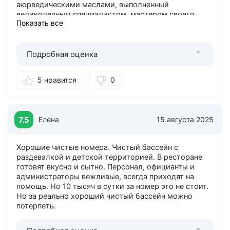
аюрведическими маслами, выполненный
великолепным специалистом, мастером своего
Показать все
дела Джамилей, которая очень тщательно и
бережно сумела проработать все тело, хочется
снова попасть в ее заботливые руки.
Подробная оценка
Понравилось
: удачное расположение отеля: до
центра города 10 минут автомобилем, а также
удобные выезды в строну Ессентуков, Кисловодска,
5 нравится
0
Черкесска. Из отеля открываются прекрасные виды
на горы.
7.5
Елена
15 августа 2025
Хорошие чистые номера. Чистый бассейн с
раздевалкой и детской территорией. В ресторане
готовят вкусно и сытно. Персонал, официанты и
администраторы вежливые, всегда приходят на
помощь. Но 10 тысяч в сутки за номер это не стоит.
Но за реально хороший чистый бассейн можно
потерпеть.