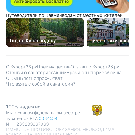
Путеводители по Кавминводам от местных жителей
Гид по Кисловодску
Гид по Пятигорску
О Курорт26.ру
Преимущества
Отзывы о Курорт26.ру
Отзывы о санаториях
Акции
Врачи санаториев
Афиша
О КМВ
Блог
Вопрос–Ответ
Что взять с собой в санаторий?
100% надежно
Мы в Едином федеральном реестре
турагентов РТА
0034559
ИНН 263203967963
ИМЕЮТСЯ ПРОТИВОПОКАЗАНИЯ. НЕОБХОДИМА
КОНСУЛЬТАЦИЯ СПЕЦИАЛИСТА.