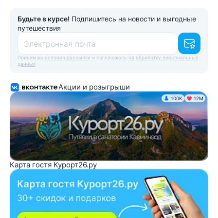
Будьте в курсе!
Подпишитесь на новости и выгодные
путешествия
Электронная почта
Принимаю
условия рассылки
и соглашаюсь
на обработку персональных
данных
Акции и розыгрыши
100K
12М
Карта гостя Курорт26.ру