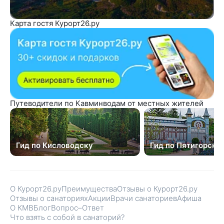
Карта гостя Курорт26.ру
Путеводители по Кавминводам от местных жителей
Гид по Кисловодску
Гид по Пятигорску
О Курорт26.ру
Преимущества
Отзывы о Курорт26.ру
Отзывы о санаториях
Акции
Врачи санаториев
Афиша
О КМВ
Блог
Вопрос–Ответ
Что взять с собой в санаторий?