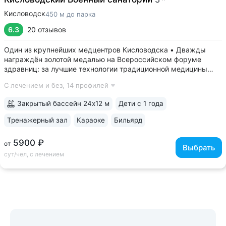
Кисловодск
450 м до парка
6.3
20 отзывов
Один из крупнейших медцентров Кисловодска • Дважды
награждён золотой медалью на Всероссийском форуме
здравниц: за лучшие технологии традиционной медицины
(2022 г.) и климатотерапии (2019 г.) • Монументальные
С лечением и без,
14 профилей
корпуса в духе «сталинского ампира»: бережно
отреставрированный памятник архитектуры...
Закрытый бассейн 24х12 м
Дети с 1 года
Тренажерный зал
Караоке
Бильярд
5900 ₽
от
Выбрать
сут/чел, с лечением