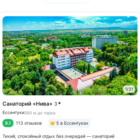
1
/
21
Санаторий «Нива»
3
Ессентуки
390 м до парка
9.1
113 отзывов
5
в Ессентуках
Тихий, спокойный отдых без очередей — санаторий