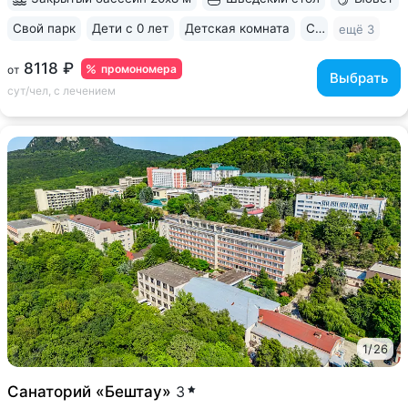
Свой парк
Дети с 0 лет
Детская комната
Спа
ещё 3
8118 ₽
промономера
от
Выбрать
сут/чел, с лечением
1
/
26
Санаторий «Бештау»
3