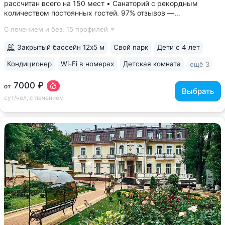
рассчитан всего на 150 мест • Санаторий с рекордным
количеством постоянных гостей. 97% отзывов —
положительные • 3 минуты до Курортного парка, 6–10 минут
С лечением и без,
15 профилей
до Грязелечебницы им. Семашко и бюветов минеральной
воды Ессентуки № 4,...
Закрытый бассейн 12х5 м
Свой парк
Дети с 4 лет
Кондиционер
Wi-Fi в номерах
Детская комната
ещё 3
7000 ₽
от
Выбрать
сут/чел, с лечением