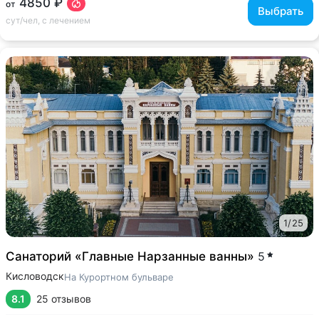
4850 ₽
от
Выбрать
сут/чел, с лечением
1
/
25
Санаторий «Главные Нарзанные ванны»
5
Кисловодск
На Курортном бульваре
8.1
25 отзывов