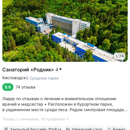
1
/
24
Санаторий «Родник»
4
Кисловодск
В Среднем парке
8.6
74 отзыва
Лидер по отзывам о лечении и внимательном отношении
врачей и медсестер • Расположен в Курортном парке,
в уединенном месте среди леса. Рядом смотровая площадка.
Окна всех номеров выходят на лес: тишина, чистый воздух,
Только с лечением,
18 профилей
пение птиц • Удобный выход в Нижний и Верхний парки:
в 15 минутах ходьбы...
Закрытый бассейн 20х8 м
Шведский стол
Бювет