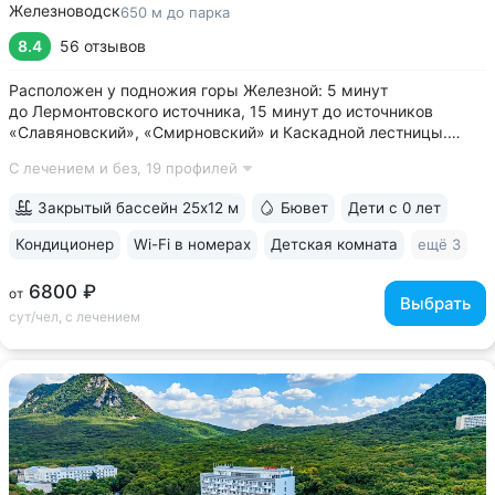
Железноводск
650 м до парка
8.4
56 отзывов
Расположен у подножия горы Железной: 5 минут
до Лермонтовского источника, 15 минут до источников
«Славяновский», «Смирновский» и Каскадной лестницы.
У входа в санаторий начинается круговой терренкур № 1 •
С лечением и без,
19 профилей
Лечебные ванны с природной минеральной водой: вода
поступает напрямую из скважины № 64,...
Закрытый бассейн 25х12 м
Бювет
Дети с 0 лет
Кондиционер
Wi-Fi в номерах
Детская комната
ещё 3
6800 ₽
от
Выбрать
сут/чел, с лечением