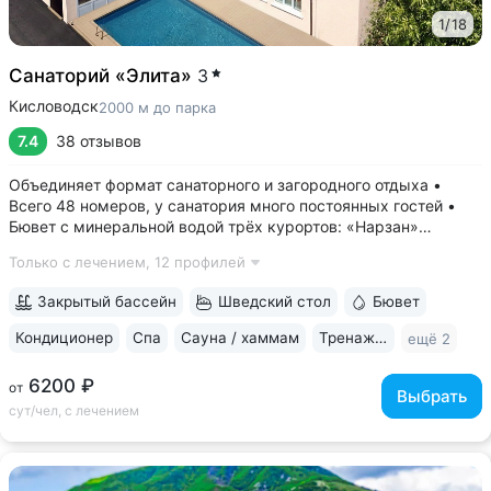
1
/
18
Санаторий «Элита»
3
Кисловодск
2000 м до парка
7.4
38 отзывов
Объединяет формат санаторного и загородного отдыха •
Всего 48 номеров, у санатория много постоянных гостей •
Бювет с минеральной водой трёх курортов: «Нарзан»
(Кисловодск), «Ессентуки 4» и «Славяновская»
Только с лечением,
12 профилей
(Железноводск) • Номера отельного типа с хорошим
ремонтом, есть двухкомнатные апартаменты •...
Закрытый бассейн
Шведский стол
Бювет
Кондиционер
Спа
Сауна / хаммам
Тренажерный зал
ещё 2
6200 ₽
от
Выбрать
сут/чел, с лечением