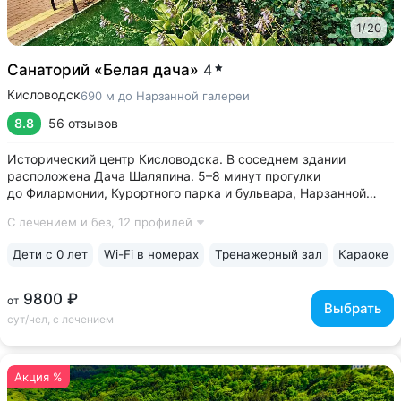
1
/
20
Санаторий «Белая дача»
4
Кисловодск
690 м до Нарзанной галереи
8.8
56 отзывов
Исторический центр Кисловодска. В соседнем здании
расположена Дача Шаляпина. 5–8 минут прогулки
до Филармонии, Курортного парка и бульвара, Нарзанной
галереи, проспекта Ленина, Ребровского бювета •
С лечением и без,
12 профилей
Историческое задание, дача графа Шереметьева, сохранило
атмосферу дворянской усадьбы 19 века •...
Дети с 0 лет
Wi-Fi в номерах
Тренажерный зал
Караоке
9800 ₽
от
Выбрать
сут/чел, с лечением
Акция %