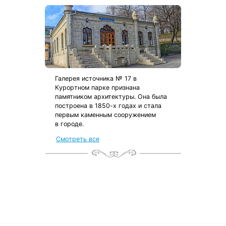
Галерея источника № 17 в
Курортном парке признана
памятником архитектуры. Она была
построена в 1850-х годах и стала
первым каменным сооружением
в городе.
от местных жителей
Смотреть все
с чек-листом
и туристической картой