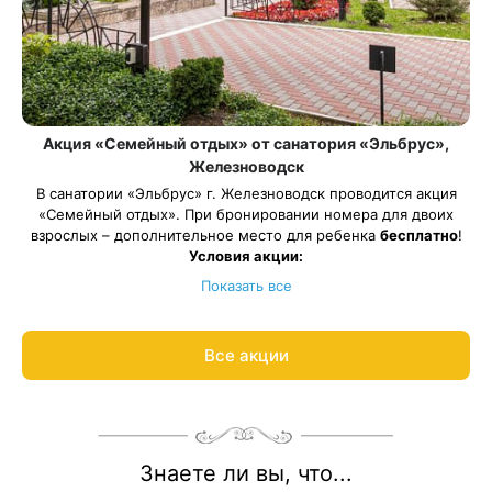
Акция «Семейный отдых» от санатория «Эльбрус»,
Железноводск
В санатории «Эльбрус» г. Железноводск проводится акция
«Семейный отдых». При бронировании номера для двоих
взрослых – дополнительное место для ребенка
бесплатно
!
Условия акции:
Номера категории: «Люкс», «Джуниор Сюит», «Студия», 2х-
Показать все
мест. 2-комнатный 1 категории, 2-местный 1 категории
При бронировании и оплате номера на двоих взрослых, один
ребенок в возрасте до 10 лет (включительно) размещается
Все акции
Длительность путевки — от 10 дней. Весь период
бесплатно.
проживания должен пройти в периоды: 1 августа – 31 августа
Питание и лечебные процедуры для ребенка в стоимость не
входят и оплачиваются отдельно
2026 года.
Рассчитаем цену со скидкой и забронируем отдых по
акции:
8 800 700-15-77
.
Знаете ли вы, что...