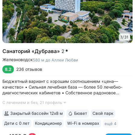
1
/
31
Санаторий «Дубрава»
2
Железноводск
580 м до Аллеи Любви
8.2
236 отзывов
Бюджетный вариант с хорошим соотношением «цена—
качество» • Сильная лечебная база — более 50 лечебно-
диагностических кабинетов • Собственное радоновое
отделение — единственное в Железноводске • Бювет
С лечением и без,
21 профиль
с минеральной водой «Славяновская» и «Смирновская» •
Крытый бассейн 12×8 м. В бассейне...
Закрытый бассейн 12х8 м
Бювет
Свой парк
Дети с 0 лет
Кондиционер
Wi-Fi в номерах
ещё 4