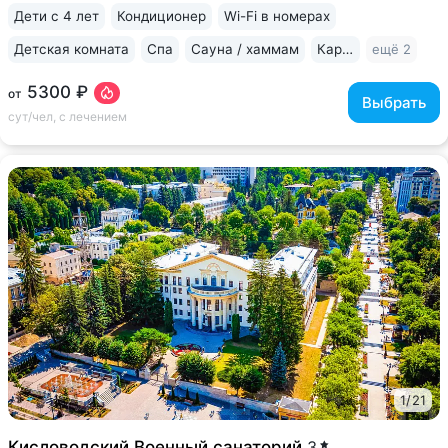
корпусом, столовой • Центральная...
Дети с 4 лет
Кондиционер
Wi-Fi в номерах
Детская комната
Спа
Сауна / хаммам
Караоке
ещё 2
5300 ₽
от
Выбрать
сут/чел, с лечением
1
/
21
Кисловодский Военный санаторий
3