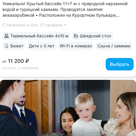
Уникально! Крытый бассейн 11×7 м с природной нарзанной
водой и турецкий хаммам. Проводятся занятия
аквааэробикой • Расположен на Курортном бульваре,
в 3 минутах от Нарзанной галереи и Курортного парка •
С лечением и без,
21 профиль
Главные нарзанные ванны — памятник архитектуры
федерального значения, одно из самых...
Термальный бассейн 4х10 м
Шведский стол
Бювет
Дети с 0 лет
Wi-Fi в номерах
Сауна / хаммам
11 200 ₽
от
Выбрать
сут/чел, с лечением