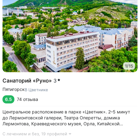
1
/
15
Санаторий «Руно»
3
Пятигорск
В Цветнике
6.5
74 отзыва
Центральное расположение в парке «Цветник». 2–5 минут
до Лермонтовской галереи, Театра Оперетты, домика
Лермонтова, Краеведческого музея, Орла, Китайской
беседки • 200 м между основным корпусом и корпусом
С лечением и без,
19 профилей
«Каштан». Теплые переходы между основным и лечебным