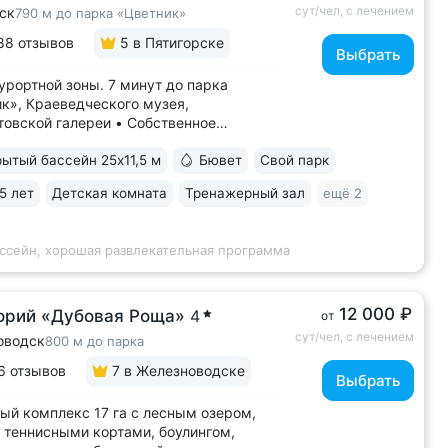
сут/чел, с лечением
ск
790 м до парка «Цветник»
88 отзывов
5
в Пятигорске
Выбрать
урортной зоны. 7 минут до парка
к», Краеведческого музея,
овской галереи • Собственное
ое отделение (всего два на КМВ). Вода
ытый бассейн 25x11,5 м
Бювет
Свой парк
оновых ванн поступает напрямую
чника, сохраняя все полезные свойства
5 лет
Детская комната
Тренажерный зал
ещё 2
водородные ванны с природным
ком: минеральная...
ассейн, хорошая развлекательная программа
12 000 ₽
орий «Дубовая Роща»
4
от
сут/чел, с лечением
оводск
800 м до парка
6 отзывов
7
в Железноводске
Выбрать
ый комплекс 17 га с лесным озером,
 теннисными кортами, боулингом,