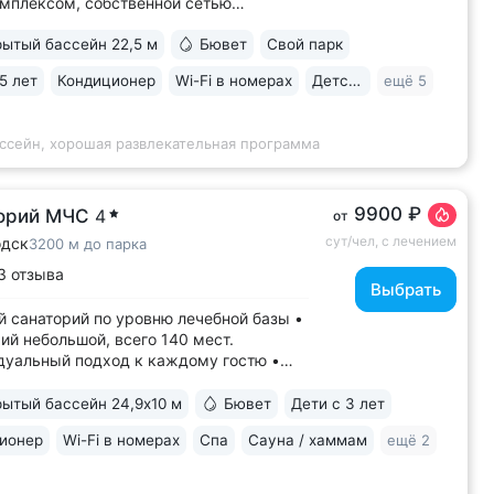
мплексом, собственной сетью
уров, летней эстрадой, каминным
ытый бассейн 22,5 м
Бювет
Свой парк
 Озеро с благоустроенным пляжем,
домиком, лодочной станцией
5 лет
Кондиционер
Wi-Fi в номерах
Детская комната
ещё 5
аранами и зоной для рыбалки
итории • Расположен...
ассейн, хорошая развлекательная программа
9900 ₽
орий МЧС
4
от
сут/чел, с лечением
одск
3200 м до парка
3 отзыва
Выбрать
 санаторий по уровню лечебной базы •
ий небольшой, всего 140 мест.
уальный подход к каждому гостю •
енный санаторий c собственными
ами КТ, МРТ, рентгена • Уникальный
ытый бассейн 24,9х10 м
Бювет
Дети с 3 лет
ерный комплекс CON-TREX (Германия)
ионер
Wi-Fi в номерах
Спа
Сауна / хаммам
ещё 2
гностики и реабилитации опорно-
ьного...