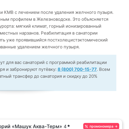
ии КМВ с лечением после удаления желчного пузыря.
бным профилем в Железноводске. Это объясняется
рорта: мягкий климат, горный ионизированный
 местных нарзанов. Реабилитация в санатории
бить уже проявившийся постхолецистэктомический
званные удалением желчного пузыря.
ут для вас санаторий с программой реабилитации
ря и забронируют путёвку:
8 (800) 700-15-77
. Всем
тный трансфер до санатория и скидку до 20%
орий «Машук Аква-Терм»
4
промономера
→