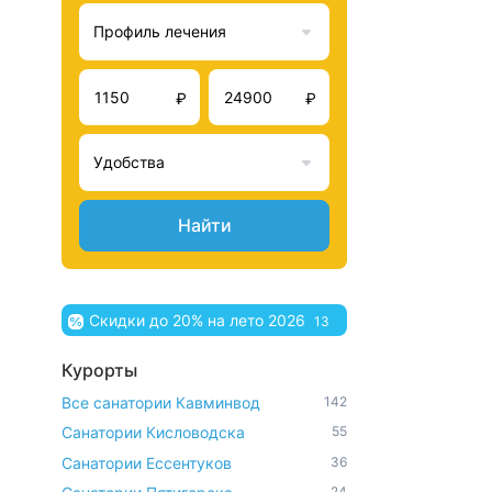
Профиль лечения
₽
₽
Удобства
Найти
Скидки до 20% на лето 2026
13
Курорты
Все санатории Кавминвод
142
Санатории Кисловодска
55
Санатории Ессентуков
36
24