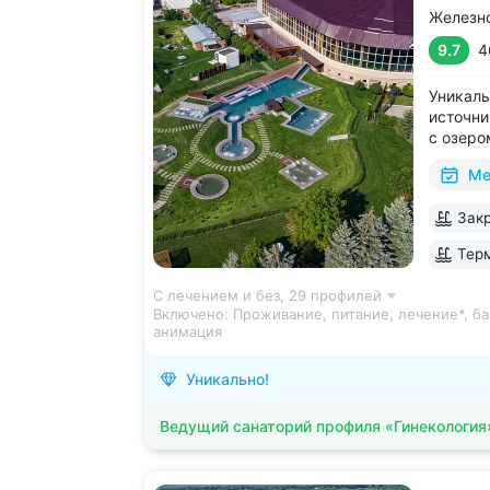
Железн
9.7
4
Уникаль
источни
с озеро
2 крыты
Ме
зал, 24
большой
Закр
Кавказа
Терм
С лечением и без,
29 профилей
Включено:
Проживание, питание, лечение*, ба
анимация
Уникально!
Ведущий санаторий профиля «Гинекология