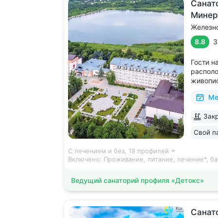
Cанат
Минер
Железн
8.8
3
Гости н
располо
живопис
Террито
Ме
скверам
живопи
Закр
Обустро
отдыха и
Свой п
С лечением и без,
19 профилей
Включено:
Проживание, питание, лечение*, ба
Ведущий санаторий профиля «Детокс»
Санат