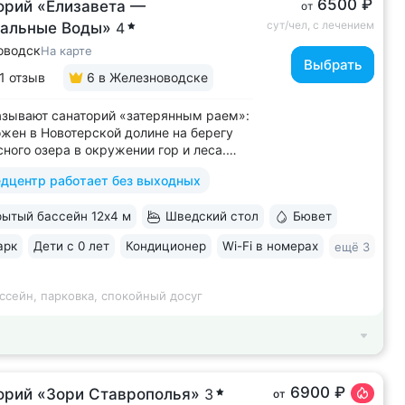
6500 ₽
орий «Елизавета —
от
сут/чел, с лечением
альные Воды»
4
оводск
На карте
Выбрать
1 отзыв
6
в Железноводске
азывают санаторий «затерянным раем»:
жен в Новотерской долине на берегу
ного озера в окружении гор и леса.
рия-парк 20 га с терренкуром (4 км),
дцентр работает без выходных
и, велодорожками, фотозоной,
сным храмом «Нерушимая стена» •
ытый бассейн 12х4 м
Шведский стол
Бювет
енная набережная озера с зонами
...
арк
Дети с 0 лет
Кондиционер
Wi-Fi в номерах
ещё 3
ссейн, парковка, спокойный досуг
6900 ₽
орий «Зори Ставрополья»
3
от