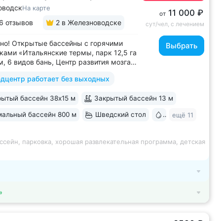
оводск
На карте
11 000 ₽
от
6 отзывов
2
в Железноводске
сут/чел, с лечением
но! Открытые бассейны с горячими
Выбрать
ками «Итальянские термы, парк 12,5 га
м, 6 видов бань, Центр развития мозга,
х бассейна, «шведский стол» и детокс-
дцентр работает без выходных
 программы лечения, EMS-тренировки,
 спа-комплекс, вода «Легенда
ытый бассейн 38х15 м
Закрытый бассейн 13 м
» • Расположен в уединенном...
альный бассейн 800 м
Шведский стол
Бювет
ещё 11
ссейн, парковка, хорошая развлекательная программа, детская
»