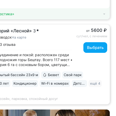
остика»
5600 ₽
орий «Лесной»
3
от
сут/чел, с лечением
оводск
На карте
3 отзыва
Выбрать
уединение и покой: расположен среди
 подножия горы Бештау. Всего 117 мест •
рия 6 га с сосновым бором, цветущими
иками, небольшим прудом, зонами
с гамаками и беседками • Собственная
ытый бассейн 23х9 м
Бювет
Свой парк
рренкуров, проложенных по лесу
0 лет
Кондиционер
Wi-Fi в номерах
Детская комната
ещё 4
м склонам • Бесплатный трансфер...
ссейн, парковка, спокойный досуг