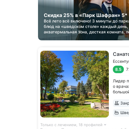
Скидка 25% в «Парк Шафран» 5*
Всё лето всё включено! 3 минуты до парк
блюд на «шведском столе» каждый день,
акватермальная зона, десткая комната, л
Санат
Ессенту
8.5
7
Лидер п
о врача
большой
в день 
Включае
Закр
и эндок
Швед
процед
фигуры.
Только с лечением,
18 профилей