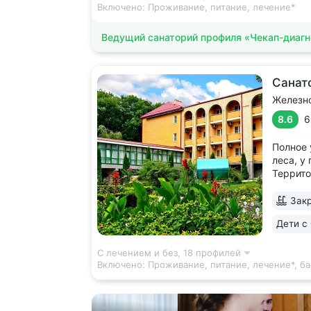
Включено:
Проживание, питание, лечение*
Ведущий санаторий профиля «Чекап-диагн
Санат
Железн
8.6
6
Полное 
леса, у
Террито
кустарн
отдыха 
Закр
сеть те
Дети с 
и горны
С лечением и без,
18 профилей
Включено:
Проживание, питание, лечение*, ба