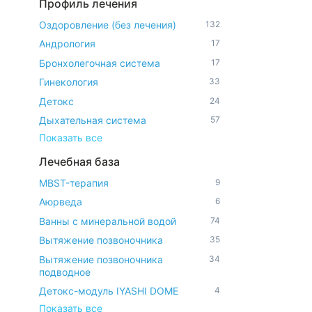
Профиль лечения
Оздоровление (без лечения)
132
Андрология
17
Бронхолегочная система
17
Гинекология
33
Детокс
24
Дыхательная система
57
Показать все
Лечебная база
MBST-терапия
9
Аюрведа
6
Ванны с минеральной водой
74
Вытяжение позвоночника
35
Вытяжение позвоночника
34
подводное
Детокс-модуль IYASHI DOME
4
Показать все