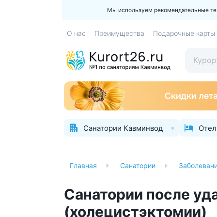
Мы используем рекомендательные техн
О нас
Преимущества
Подарочные карты
Санатории Кавминвод
Отел
Главная
Санатории
Заболеван
Санатории после уд
(холецистэктомии)