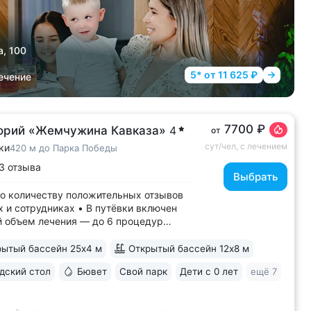
а, 100
5* от 11 625 ₽
ечение
7700 ₽
орий «Жемчужина Кавказа»
4
от
сут/чел, с лечением
ки
420 м до Парка Победы
3 отзыва
Выбрать
о количеству положительных отзывов
х и сотрудниках • В путёвки включен
 объем лечения — до 6 процедур
• Редкая программа «Снижение веса».
т консультации врача-диетолога
ытый бассейн 25х4 м
Открытый бассейн 12х8 м
ринолога, комплекс анализов и УЗИ,
ский стол
Бювет
Свой парк
Дети с 0 лет
ещё 7
уры, направленные на коррекцию
..