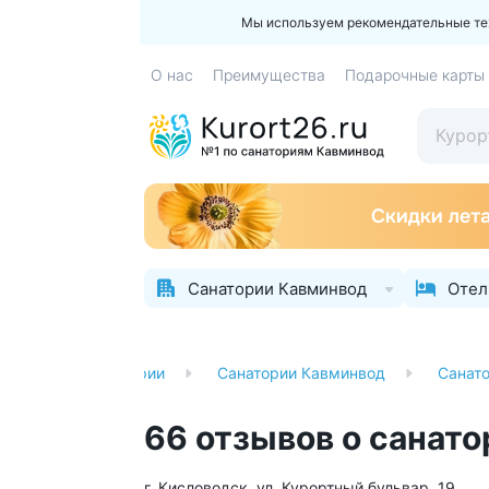
Мы используем рекомендательные техн
О нас
Преимущества
Подарочные карты
Санатории Кавминвод
Отел
вная
Санатории
Санатории Кавминвод
Санат
66 отзывов о санат
г. Кисловодск, ул. Курортный бульвар, 19