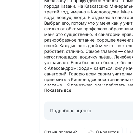
Меня зовут Шарафутдинов Альберт Шами
города Казани. На Кавказских Минераль
третий год, именно в Кисловодске. Мне 
вода, воздух, люди. Я отдыхаю в санатор
Выбрал его, потому что у меня как у учи
скидка от обкома профсоюза образован
меня это существенно. В санатории нрав
разнообразное питание, хорошее лечение
покой. Каждые пять дней меняют постель
работает, отлично. Самое главное — сан
него: площадка, водичку пьёшь. Лечебна
устраивает. Если бы плохо было, я бы н
с Александром: ходим качаться, силу ка
санаторий. Говорю всем своим учителям 
привозить в Кисловодск восстанавливат
система… Я приезжаю, хочу работать, ме
Показать все
Приезжаю полным энергии и готовым. Я 
Казанском национальном университете п
России. Я веду конкретно: учителей всех
«Ребята, жизнь очень коротка, не успееш
Подробная оценка
недавно был октябрёнок, пионер, комсом
Можно лучше
: Рекомендаций санаторию
Отзыв полезен?
0 нравится