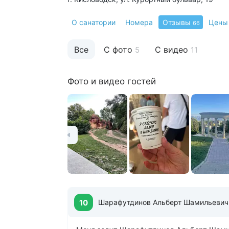
О санатории
Номера
Отзывы
Цены
66
Все
С фото
С видео
5
11
Фото и видео гостей
10
Шарафутдинов Альберт Шамильевич