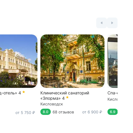
д–отель»
4
Клинический санаторий
Спа-отель 
«Элорма»
4
Кисловодск
Кисловодск
68 отзывов
от 6 900 ₽
6 отзы
8.0
6.9
от 5 750 ₽