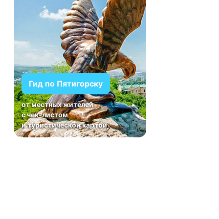
Гид по Пятигорску
от местных жителей
с чек-листом
и туристической картой