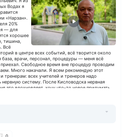
льевич. Я из
ных Водах я
нравится
ии «Нарзан».
теля 20%
ия — для
ится хорошее
, тишина,
. Всё
аторий в центре всех событий, всё творится около
я база, врачи, персонал, процедуры — меня всё
е приехал. Свободное время вне процедур проводим
чаем. Много накачали. Я всем рекомендую этот
и тренерам: всех учителей и тренеров надо
ь нервную систему. После Кисловодска нервная
ня это вдохновляет, хочу что-то новое придумать.
работаю учителем физической культуры и в
реподаю плавание, сам ещё плаваю на первенство
 надо. Но что-то жалеют по деньгам. Говорю:
ь». Вот я обернулся — а мне уже 75 лет. Вроде
олец, коммунист, а вот уже пенсионер.
 нет — всё устраивает.
0