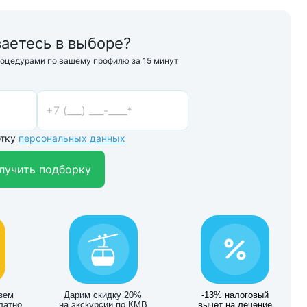
аетесь в выборе?
роцедурами по вашему профилю за 15 минут
отку
персональных данных
лучить подборку
зем
Дарим скидку 20%
-13% налоговый
латно
на экскурсии по КМВ
вычет на лечение