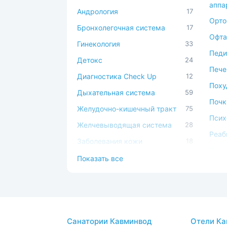
аппа
Андрология
17
Орто
Бронхолегочная система
17
Офта
Гинекология
33
Педи
Детокс
24
Пече
Диагностика Check Up
12
Поху
Дыхательная система
59
Почк
Желудочно-кишечный тракт
75
Псих
Желчевыводящая система
28
Реаб
Заболевания кожи
18
Серд
Иммунная система
49
Показать все
сист
Косметология
17
Сист
Костно-мышечная система
44
Спа-
ЛОР
44
Стом
Санатории Кавминвод
Отели Ка
Мочеполовая система
39
Суст