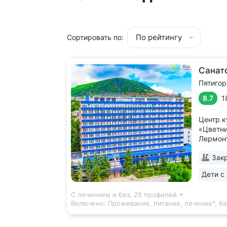
По рейтингу
Сортировать по:
Санат
Пятигор
8.7
1
Центр к
«Цветни
Лермонт
радонов
Закр
для рад
из исто
Дети с 
• Серо
источни
С лечением и без,
25 профилей
Включено:
Проживание, питание, лечение*, б