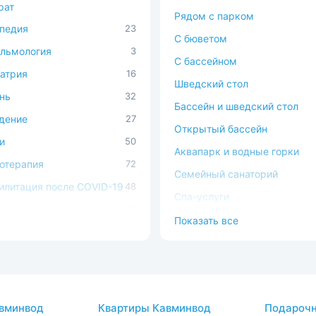
рат
Рядом с парком
педия
23
C бюветом
льмология
3
С бассейном
атрия
16
Шведский стол
нь
32
Бассейн и шведский стол
дение
27
Открытый бассейн
и
50
Аквапарк и водные горки
отерапия
72
Семейный санаторий
илитация после COVID-19
48
Спа-услуги
ечно-сосудистая
56
В окружении леса
Показать все
ема
Можно с животными
ема кровообращения
54
Доступная среда
процедуры
37
атология
2
вминвод
Квартиры Кавминвод
Подарочн
авы
26