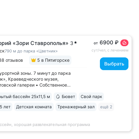
6900 ₽
орий «Зори Ставрополья»
3
от
сут/чел, с лечением
ск
790 м до парка «Цветник»
88 отзывов
5
в Пятигорске
Выбрать
урортной зоны. 7 минут до парка
к», Краеведческого музея,
овской галереи • Собственное
ое отделение (всего два на КМВ). Вода
ытый бассейн 25x11,5 м
Бювет
Свой парк
оновых ванн поступает напрямую
чника, сохраняя все полезные свойства
5 лет
Детская комната
Тренажерный зал
ещё 2
водородные ванны с природным
ком: минеральная...
ассейн, хорошая развлекательная программа