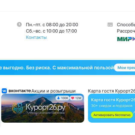
огия
34
кринная система
33
Пн.–пт. с 08:00 до 20:00
Способ
тическая гинекология
1
Cб.–вс. с 10:00 до 17:00
Рассроч
Контакты
 выгодно. Без риска. С максимальной пользой
Мои пре
Акции и розыгрыши
Карта гостя Курорт26
100K
12М