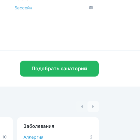
Бассейн
89
Бассейн и шведский стол
30
Открытый бассейн
11
Аквапарк и водные горки
3
Удобства и услуги
Рядом с парком
76
Бювет
63
Подобрать санаторий
Шведский стол
41
Спа-услуги
41
Радоновое отделение
25
В окружении леса
26
Парковка
119
Можно с животными
15
Диетическое питание
117
Заболевания
Процедуры
Доступная среда
11
10
Аллергия
2
MBST-терапи