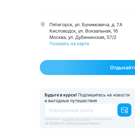
Нервная система
58
Урол
Обмен веществ
42
Эндо
Пятигорск, ул. Бунимовича, д. 7A
Общетерапевтический
123
Эсте
Кисловодск, ул. Вокзальная, 16
Москва, ул. Дубининская, 57/2
Показать на карте
Отдыхайте
Будьте в курсе!
Подпишитесь на новости
и выгодные путешествия
Электронная почта
Принимаю
условия рассылки
и соглашаюсь
на обработку персональных данных