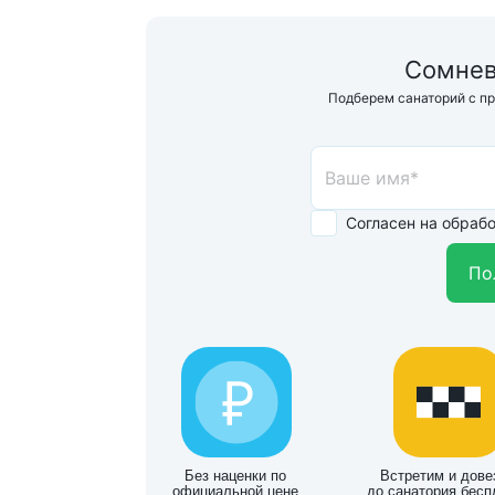
Сомнев
Подберем санаторий с п
Согласен на обраб
По
Без наценки по
Встретим и дове
официальной цене
до санатория бесп