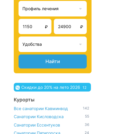
Профиль лечения
₽
₽
Удобства
Найти
Скидки до 20% на лето 2026
12
Курорты
Все санатории Кавминвод
142
Санатории Кисловодска
55
Санатории Ессентуков
36
Санатории Пятигорска
24