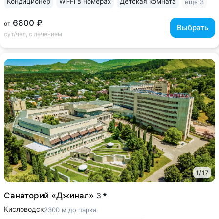
Кондиционер
Wi-Fi в номерах
Детская комната
ещё 3
6800 ₽
от
Выбрать
сут/чел, с лечением
1
/
17
Санаторий «Джинал»
3
Кисловодск
2300 м до парка