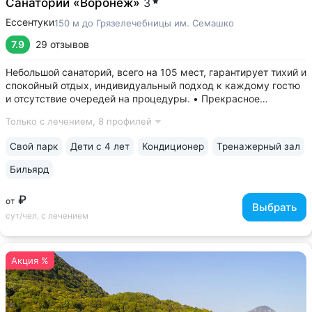
Санаторий «Воронеж»
3
Ессентуки
150 м до Грязелечебницы им. Семашко
7.9
29 отзывов
Небольшой санаторий, всего на 105 мест, гарантирует тихий и
спокойный отдых, индивидуальный подход к каждому гостю
и отсутствие очередей на процедуры. • Прекрасное
расположение в самом центре курортной зоны напротив
Только с лечением,
8 профилей
грязелечебницы им. Семашко, рядом со входом в парк и
питьевыми источниками. •...
Свой парк
Дети с 4 лет
Кондиционер
Тренажерный зал
Бильярд
₽
от
Выбрать
сут/чел, с лечением
Акция %