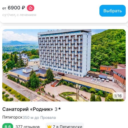
6900 ₽
от
Выбрать
сут/чел, с лечением
1
/
16
Санаторий «Родник»
3
Пятигорск
350 м до Провала
8.6
377 отзывов
7
в Пятигорске