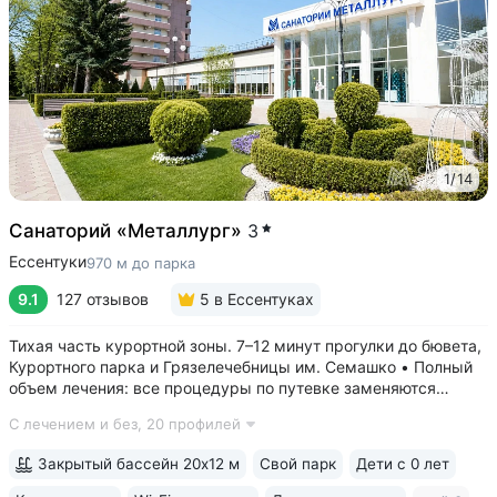
1
/
14
Санаторий «Металлург»
3
Ессентуки
970 м до парка
9.1
127 отзывов
5
в Ессентуках
Тихая часть курортной зоны. 7–12 минут прогулки до бювета,
Курортного парка и Грязелечебницы им. Семашко • Полный
объем лечения: все процедуры по путевке заменяются
на другие при наличии противопоказаний • В цену базовой
С лечением и без,
20 профилей
путевки включены дорогие процедуры: эндоскопические
исследования,...
Закрытый бассейн 20х12 м
Свой парк
Дети с 0 лет