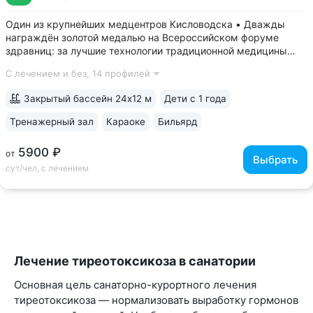
Один из крупнейших медцентров Кисловодска • Дважды
награждён золотой медалью на Всероссийском форуме
здравниц: за лучшие технологии традиционной медицины
(2022 г.) и климатотерапии (2019 г.) • Монументальные
С лечением и без,
14 профилей
корпуса в духе «сталинского ампира»: бережно
отреставрированный памятник архитектуры...
Закрытый бассейн 24х12 м
Дети с 1 года
Тренажерный зал
Караоке
Бильярд
5900 ₽
от
Выбрать
сут/чел, с лечением
Лечение тиреотоксикоза в санатории
Основная цель санаторно-курортного лечения
тиреотоксикоза — нормализовать выработку гормонов