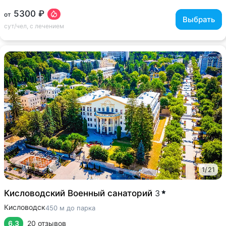
5300 ₽
от
Выбрать
сут/чел, с лечением
1
/
21
Кисловодский Военный санаторий
3
Кисловодск
450 м до парка
6.3
20 отзывов