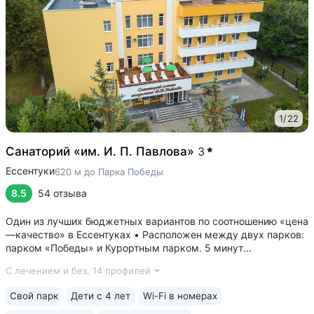
1
/
22
Санаторий «им. И. П. Павлова»
3
Ессентуки
620 м до Парка Победы
8.5
54 отзыва
Один из лучших бюджетных вариантов по соотношению «цена
—качество» в Ессентуках • Расположен между двух парков:
парком «Победы» и Курортным парком. 5 минут
до грязелечебницы им. Семашко и галереи источника 4/33 с
С лечением и без,
14 профилей
минеральной водой «Ессентуки № 4, «Ессентуки—Новая» •
Камерный санаторий...
Свой парк
Дети с 4 лет
Wi-Fi в номерах