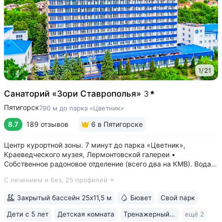
1
/
21
Санаторий «Зори Ставрополья»
3
Пятигорск
790 м до парка «Цветник»
8.7
189 отзывов
6
в Пятигорске
Центр курортной зоны. 7 минут до парка «Цветник»,
Краеведческого музея, Лермонтовской галереи •
Собственное радоновое отделение (всего два на КМВ). Вода
для радоновых ванн поступает напрямую из источника,
С лечением и без,
25 профилей
сохраняя все полезные свойства • Сероводородные ванны
с природным источником: минеральная...
Закрытый бассейн 25x11,5 м
Бювет
Свой парк
Дети с 5 лет
Детская комната
Тренажерный зал
ещё 2