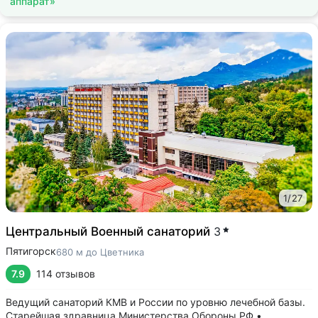
аппарат»
1
/
27
Центральный Военный санаторий
3
Пятигорск
680 м до Цветника
7.9
114 отзывов
Ведущий санаторий КМВ и России по уровню лечебной базы.
Старейшая здравница Министерства Обороны РФ •