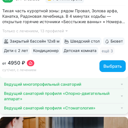
Тихая часть курортной зоны: рядом Провал, Эолова арфа,
Канатка, Радоновая лечебница. В 4 минутах ходьбы —
открытые горячие источники «Бесстыжие ванны» • Номера
с видом на лес или панораму Пятигорска. В ясную погоду
Только с лечением,
13 профилей
виден Эльбрус и Кавказский хребет. Есть номера с балконом
• Основной корпус...
Закрытый бассейн 12х8 м
Шведский стол
Бювет
Дети с 2 лет
Кондиционер
Детская комната
ещё 3
4950 ₽
от
Выбрать
сут/чел, с лечением
Ведущий многопрофильный санаторий
Ведущий санаторий профиля «Опорно-двигательный
аппарат»
Ведущий санаторий профиля «Стоматология»