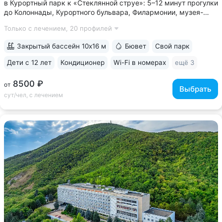
в Курортный парк к «Стеклянной струе»: 5–12 минут прогулки
до Колоннады, Курортного бульвара, Филармонии, музея-
усадьбы Ярошенко • Бювет с минеральной водой двух
Только с лечением,
20 профилей
курортов: «Ессентуки-4» и «Славяновская» (Железноводск).
7 минут прогулки...
Закрытый бассейн 10х16 м
Бювет
Свой парк
Дети с 12 лет
Кондиционер
Wi-Fi в номерах
ещё 3
8500 ₽
от
Выбрать
сут/чел, с лечением