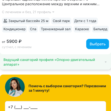
Центральное расположение между верхним и нижним
парком. В 5–8 минутах: верхний парк — Канатка, Эолова
С лечением и без,
21 профиль
арфа, бульвар Гагарина, нижний — Дом-музей Лермонтова,
Цветник, Лермонтовская галерея,...
Закрытый бассейн 25 м
Свой парк
Дети с 1 года
Кондиционер
Спа
Тренажерный зал
Караоке
Бильярд
5900 ₽
от
Выбрать
сут/чел, с лечением
Ведущий санаторий профиля «Опорно-двигательный
аппарат»
Помочь с выбором санатория? Перезвоним
за 1 минуту!