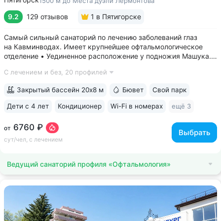
1500 м до Места дуэли Лермонтова
9.2
129 отзывов
1
в Пятигорске
Самый сильный санаторий по лечению заболеваний глаз
на Кавминводах. Имеет крупнейшее офтальмологическое
отделение • Уединенное расположение у подножия Машука.
В пешей доступности: Место дуэли Лермонтова, смотровая
С лечением и без,
20 профилей
площадка Ворота любви, начало терренкура вокруг Машука.
В 5 минутах ж/д станция...
Закрытый бассейн 20х8 м
Бювет
Свой парк
Дети с 4 лет
Кондиционер
Wi-Fi в номерах
ещё 3
6760 ₽
от
Выбрать
сут/чел, с лечением
Ведущий санаторий профиля «Офтальмология»