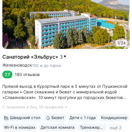
1
/
24
Санаторий «Эльбрус»
3
Железноводск
100 м до парка
7.7
180 отзывов
Прямой выход в Курортный парк в 5 минутах от Пушкинской
галереи • Своя скважина и бювет с минеральной водой
«Славяновская». 10 минут прогулки до городских бюветов
«Смирновский», «Лермонтовский» • Питание «шведский
С лечением и без,
18 профилей
стол» — редкое предложение для санаториев 2–3* •
Коллектив медцентра заслуживает...
Шведский стол
Бювет
Дети с 1 года
Кондиционер
Wi-Fi в номерах
Детская комната
Тренажерный зал
ещё 2