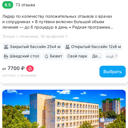
8.5
73 отзыва
Лидер по количеству положительных отзывов о врачах
и сотрудниках • В путёвки включен большой объем
лечения — до 6 процедур в день • Редкая программа
«Снижение веса». Включает консультации врача-диетолога
Только с лечением,
18 профилей
и эндокринолога, комплекс анализов и УЗИ, процедуры,
направленные на коррекцию фигуры...
Закрытый бассейн 25х4 м
Открытый бассейн 12х8 м
Шведский стол
Бювет
Свой парк
Дети с 0 лет
ещё 7
7700 ₽
от
Выбрать
сут/чел, с лечением