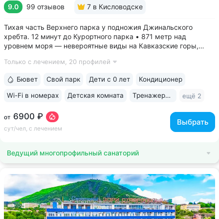
9.0
99 отзывов
7
в Кисловодске
Тихая часть Верхнего парка у подножия Джинальского
хребта. 12 минут до Курортного парка • 871 метр над
уровнем моря ­— невероятные виды на Кавказские горы,
чистый воздух, тишина и уединение. На территории и рядом
Только с лечением,
20 профилей
расположены лучшие смотровые площадки Кисловодска •
Собственный бювет...
Бювет
Свой парк
Дети с 0 лет
Кондиционер
Wi-Fi в номерах
Детская комната
Тренажерный зал
ещё 2
6900 ₽
от
Выбрать
сут/чел, с лечением
Ведущий многопрофильный санаторий