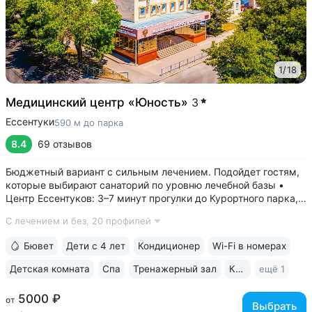
1
/
18
Медицинский центр «Юность»
3
Ессентуки
590 м до парка
8.4
69 отзывов
Бюджетный вариант с сильным лечением. Подойдет гостям,
которые выбирают санаторий по уровню лечебной базы •
Центр Ессентуков: 3–7 минут прогулки до Курортного парка,
концертного зала им. Шаляпина, галереи Источника № 17, ж/д
С лечением и без,
20 профилей
вокзала • Более 60 лет экспертизы в реабилитации
и санаторно-курортном...
Бювет
Дети с 4 лет
Кондиционер
Wi-Fi в номерах
Детская комната
Спа
Тренажерный зал
Караоке
ещё 1
5000 ₽
от
Выбрать