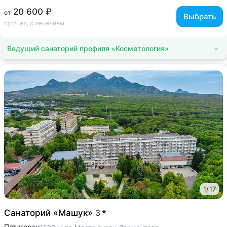
20 600 ₽
от
Выбрать
сут/чел, с лечением
Ведущий санаторий профиля «Косметология»
1
/
17
Санаторий «Машук»
3
Пятигорск