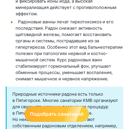
и фиксировать ионы йода, а высокая
минерализация действует с противоположным
эффектом.
Радоновые ванны
лечат тиреотоксикоз и его
последствия. Радон снижает активность
щитовидной железы, помогает восстановить
органы и системы, пострадавшие из-за
гипертиреоза. Особенно этот вид бальнеотерапии
полезен при патологиях нервной и костно-
мышечной систем. Курс радоновых ванн
стабилизирует гормональный фон, улучшает
обменные процессы, уменьшает воспаления,
снимает мышечное и нервное напряжение.
Природные источники радона есть только
в Пятигорске. Многие санатории КМВ организуют
для своих отдыхающих посещение процедур
в Пятигорской радоновой лечебнице.
Подобрать санаторий
Но некоторые здравницы располагают
собственным радоновым отделением, например,