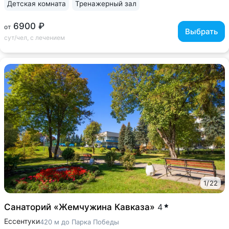
Детская комната
Тренажерный зал
6900 ₽
от
Выбрать
сут/чел, с лечением
1
/
22
Санаторий «Жемчужина Кавказа»
4
Ессентуки
420 м до Парка Победы