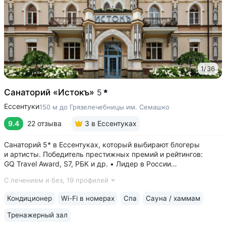
1
/
36
Санаторий «Истокъ»
5
Ессентуки
150 м до Грязелечебницы им. Семашко
9.4
22 отзыва
3
в Ессентуках
Санаторий 5* в Ессентуках, который выбирают блогеры
и артисты. Победитель престижных премий и рейтингов:
GQ Travel Award, S7, РБК и др. • Лидер в России
по аппаратной косметологии: массаж ICOONE, лечение
С лечением и без,
19 профилей
целлюлита и вен «Эндосфера», коррекция фигуры Tesla
Former, безинъекционная мезотерапия...
Кондиционер
Wi-Fi в номерах
Спа
Сауна / хаммам
Тренажерный зал