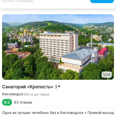
сут/чел, с лечением
1
/
26
Санаторий «Крепость»
3
Кисловодск
390 м до парка
8.2
63 отзыва
Одна из лучших лечебных баз в Кисловодске • Прямой выход