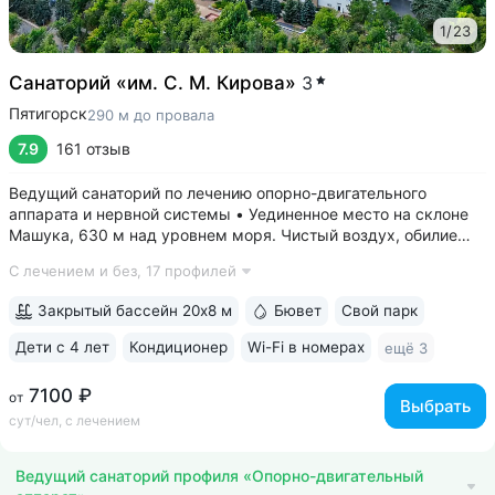
1
/
23
Санаторий «им. С. М. Кирова»
3
Пятигорск
290 м до провала
7.9
161 отзыв
Ведущий санаторий по лечению опорно-двигательного
аппарата и нервной системы • Уединенное место на склоне
Машука, 630 м над уровнем моря. Чистый воздух, обилие
зелени, тишина • 8 минут до Провала, горячих источников
С лечением и без,
17 профилей
«Бесстыжие ванны», бювета источника № 24. Прямой выход
на терренкур вокруг...
Закрытый бассейн 20х8 м
Бювет
Свой парк
Дети с 4 лет
Кондиционер
Wi-Fi в номерах
ещё 3
7100 ₽
от
Выбрать
сут/чел, с лечением
Ведущий санаторий профиля «Опорно-двигательный