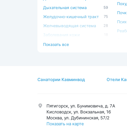
Поху
Дыхательная система
59
Почк
Желудочно-кишечный тракт
75
Псих
Желчевыводящая система
28
Реаб
Заболевания кожи
18
Серд
Иммунная система
49
Показать все
сист
Косметология
17
Сист
Костно-мышечная система
44
Спа-
ЛОР
44
Стом
Санатории Кавминвод
Отели Ка
Мочеполовая система
39
Суст
Нервная система
58
Урол
Обмен веществ
42
Эндо
Пятигорск, ул. Бунимовича, д. 7A
Общетерапевтический
123
Эсте
Кисловодск, ул. Вокзальная, 16
Москва, ул. Дубининская, 57/2
Показать на карте