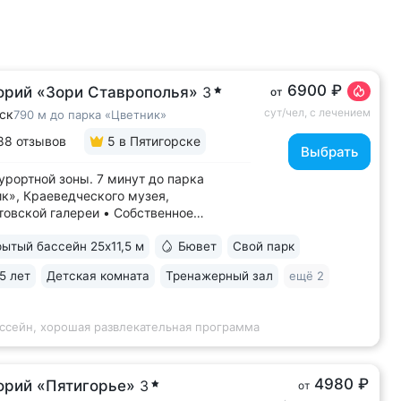
6900 ₽
орий «Зори Ставрополья»
3
от
сут/чел, с лечением
ск
790 м до парка «Цветник»
88 отзывов
5
в Пятигорске
Выбрать
урортной зоны. 7 минут до парка
к», Краеведческого музея,
овской галереи • Собственное
ое отделение (всего два на КМВ). Вода
ытый бассейн 25x11,5 м
Бювет
Свой парк
оновых ванн поступает напрямую
чника, сохраняя все полезные свойства
5 лет
Детская комната
Тренажерный зал
ещё 2
водородные ванны с природным
ком: минеральная...
ассейн, хорошая развлекательная программа
4980 ₽
орий «Пятигорье»
3
от