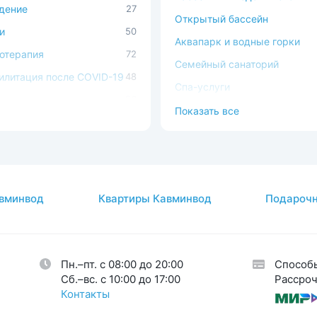
дение
27
Открытый бассейн
и
50
Аквапарк и водные горки
отерапия
72
Семейный санаторий
илитация после COVID-19
48
Спа-услуги
ечно-сосудистая
56
В окружении леса
Показать все
ема
Можно с животными
ема кровообращения
54
Доступная среда
процедуры
37
атология
2
вминвод
Квартиры Кавминвод
Подарочн
авы
26
огия
34
кринная система
33
Пн.–пт. с 08:00 до 20:00
Способ
тическая гинекология
1
Cб.–вс. с 10:00 до 17:00
Рассроч
Контакты