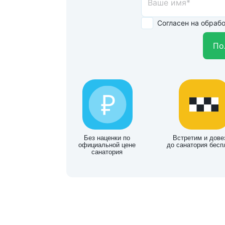
Согласен на обраб
По
Без наценки по
Встретим и дове
официальной цене
до санатория бесп
санатория