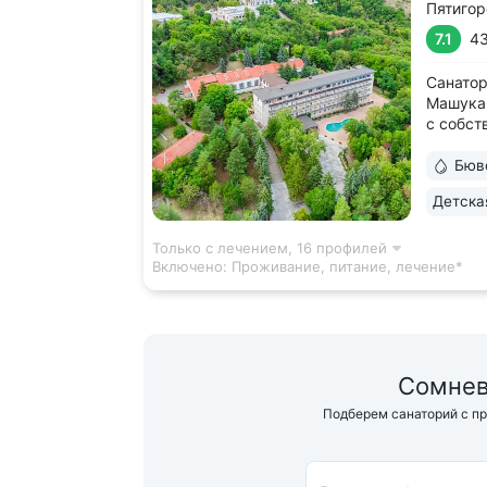
Пятигор
7.1
43
Санатор
Машука.
с собст
санатор
«Пятиго
Бюв
ванны, 
Детска
минерал
из сква
Только с лечением,
16 профилей
Включено:
Проживание, питание, лечение*
Сомнев
Подберем санаторий с п