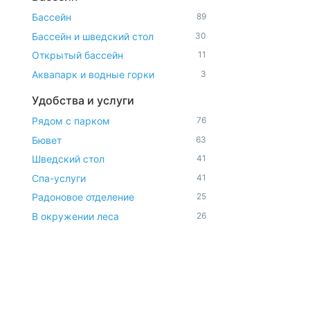
Бассейн
89
Бассейн и шведский стол
30
Открытый бассейн
11
Аквапарк и водные горки
3
Удобства и услуги
Рядом с парком
76
Бювет
63
Шведский стол
41
Спа-услуги
41
Радоновое отделение
25
В окружении леса
26
Парковка
119
Можно с животными
15
Диетическое питание
117
Доступная среда
11