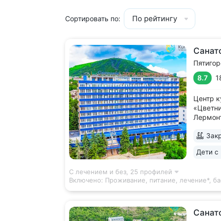
По рейтингу
Сортировать по:
Санат
Пятигор
8.7
1
Центр к
«Цветни
Лермонт
радонов
Закр
для рад
из исто
Дети с 
• Серо
источни
С лечением и без,
25 профилей
Включено:
Проживание, питание, лечение*, б
Санат