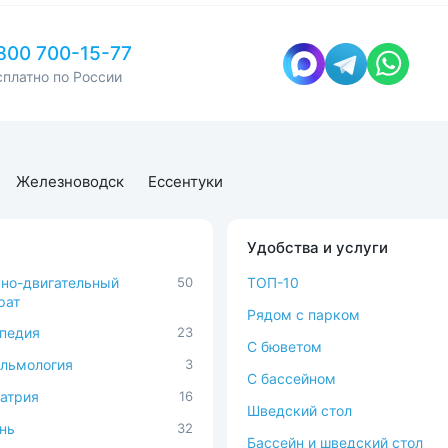
800 700-15-77
сплатно по России
Железноводск
Ессентуки
Удобства и услуги
но-двигательный
50
ТОП-10
рат
Рядом с парком
педия
23
C бюветом
льмология
3
С бассейном
атрия
16
Шведский стол
нь
32
Бассейн и шведский стол