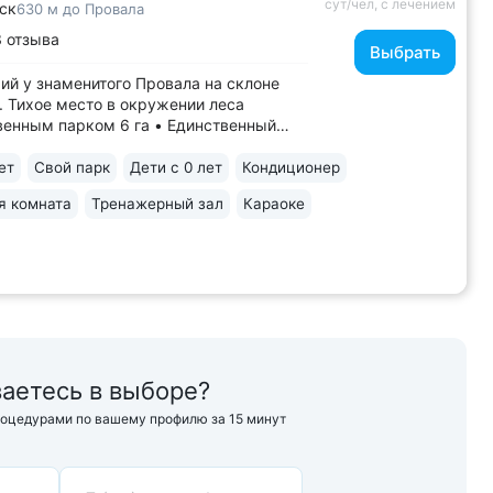
сут/чел, с лечением
ск
630 м до Провала
 отзыва
Выбрать
ий у знаменитого Провала на склоне
 Тихое место в окружении леса
венным парком 6 га • Единственный
ий с бальнеолечением на основе
рского нарзана» № 24: минеральные
ет
Свой парк
Дети с 0 лет
Кондиционер
ингаляции, орошения. Природная
я комната
Тренажерный зал
Караоке
ьная вода поступает напрямую
жины, сохраняя...
аетесь в выборе?
роцедурами по вашему профилю за 15 минут