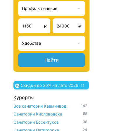
Профиль лечения
₽
₽
Удобства
Найти
Скидки до 20% на лето 2026
12
Курорты
Все санатории Кавминвод
142
Санатории Кисловодска
55
Санатории Ессентуков
36
Санатории Пятигорска
24