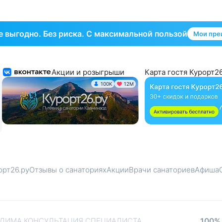
 выгодно. Без риска. С максимальной пользой
Мои пре
Акции и розыгрыши
Карта гостя Курорт26
100K
12М
орт26.ру
Отзывы о санаториях
Акции
Врачи санаториев
Афиша
ДИМА КОНСУЛЬТАЦИЯ СПЕЦИАЛИСТА.
100%