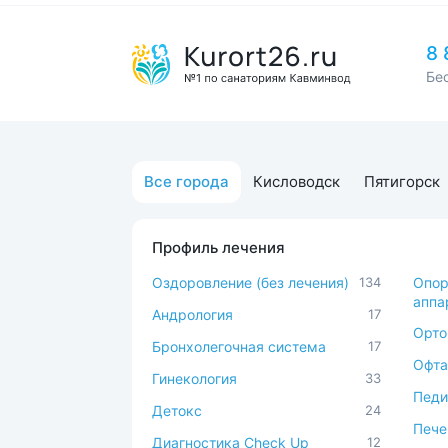
8 
Бе
Все города
Кисловодск
Пятигорск
Профиль лечения
Оздоровление (без лечения)
134
Опор
аппа
Андрология
17
Орто
Бронхолегочная система
17
Офта
Гинекология
33
Педи
Детокс
24
Пече
Диагностика Check Up
12