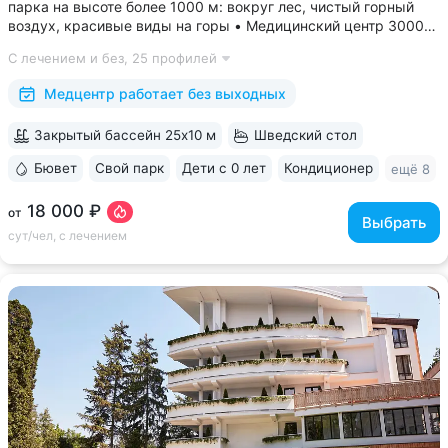
парка на высоте более 1000 м: вокруг лес, чистый горный
воздух, красивые виды на горы • Медицинский центр 3000
кв.м. В штате 43 врача и 220 медспециалистов высокой
С лечением и без,
25 профилей
квалификации • Более 1000 видов диагностики и ДНК-
исследований. Есть диагностика...
Медцентр работает без выходных
Закрытый бассейн 25x10 м
Шведский стол
Бювет
Свой парк
Дети с 0 лет
Кондиционер
ещё 8
18 000 ₽
от
Выбрать
сут/чел, с лечением