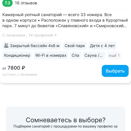
7.3
16 отзывов
Камерный уютный санаторий — всего 33 номера. Все
в одном корпусе • Расположен у главного входа в Курортный
парк. 7 минут до бюветов «Славяновский» и «Смирновский»,
Каскадной лестницы, 15 минут до озера 30’ка • Английские
С лечением ,
14 профилей
балконы во всех номерах с панорамным видом на горы,
парк, курортную зону •...
Закрытый бассейн 4х6 м
Свой парк
Дети с 4 лет
Кондиционер
Wi-Fi в номерах
Спа
Сауна / хаммам
ещё 1
7800 ₽
от
Выбрать
сут/чел, с лечением
Сомневаетесь в выборе?
Подберем санаторий с процедурами по вашему профилю за