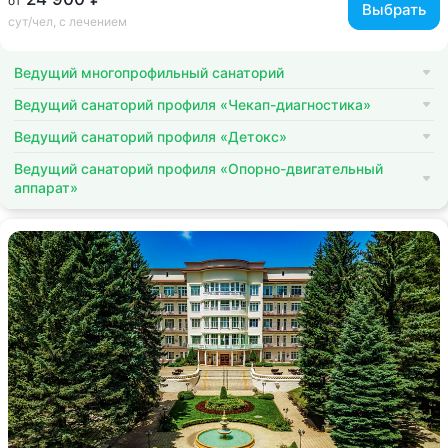
от
Выбрать
сут/чел, с лечением
Ведущий многопрофильный санаторий
Ведущий санаторий профиля «Чекап-диагностика»
Ведущий санаторий профиля «Детокс»
Ведущий санаторий профиля «Опорно-двигательный
аппарат»