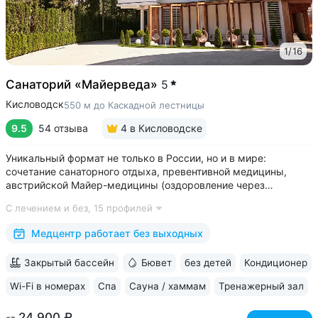
1
/
16
Санаторий «Майерведа»
5
Кисловодск
550 м до Каскадной лестницы
9.5
54 отзыва
4
в Кисловодске
Уникальный формат не только в России, но и в мире:
сочетание санаторного отдыха, превентивной медицины,
австрийской Майер-медицины (оздоровление через
восстановление ЖКТ), древнеиндийской Аюрведы •
С лечением и без,
15 профилей
Победитель международной премии The World Luxury Awards.
Премия «Вояж» за лучший велнес-проект...
Медцентр работает без выходных
Закрытый бассейн
Бювет
без детей
Кондиционер
Wi-Fi в номерах
Спа
Сауна / хаммам
Тренажерный зал
24 900 ₽