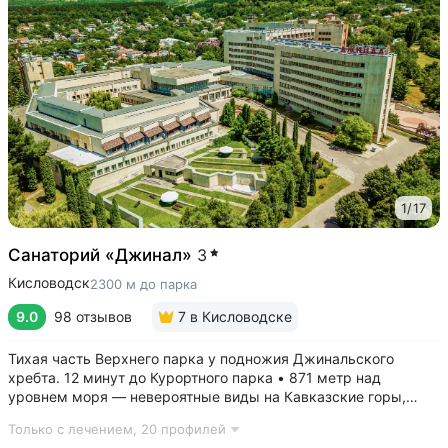
1
/
17
Санаторий «Джинал»
3
Кисловодск
2300 м до парка
9.0
98 отзывов
7
в Кисловодске
Тихая часть Верхнего парка у подножия Джинальского
хребта. 12 минут до Курортного парка • 871 метр над
уровнем моря ­— невероятные виды на Кавказские горы,
чистый воздух, тишина и уединение. На территории и рядом
Только с лечением,
20 профилей
расположены лучшие смотровые площадки Кисловодска •