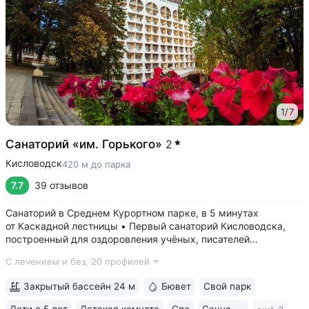
1
/
7
Санаторий «им. Горького»
2
Кисловодск
420 м до парка
7.7
39 отзывов
Санаторий в Среднем Курортном парке, в 5 минутах
от Каскадной лестницы • Первый санаторий Кисловодска,
построенный для оздоровления учёных, писателей
и артистов. Здесь отдыхали и лечились: Чуковский,
С лечением и без,
20 профилей
Ахматова, Станиславский, Вернадский, Маршак •
Собственный бювет с минеральной водой двух...
Закрытый бассейн 24 м
Бювет
Свой парк