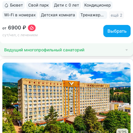
Собственный бювет...
Бювет
Свой парк
Дети с 0 лет
Кондиционер
Wi-Fi в номерах
Детская комната
Тренажерный зал
ещё 2
6900 ₽
от
Выбрать
сут/чел, с лечением
Ведущий многопрофильный санаторий
1
/
25