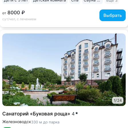
Дети с 5 лет
Детская комната
Спа
Сауна / хаммам
ещё 3
8000 ₽
от
Выбрать
сут/чел, с лечением
1
/
24
Санаторий «Буковая роща»
4
Железноводск
330 м до парка