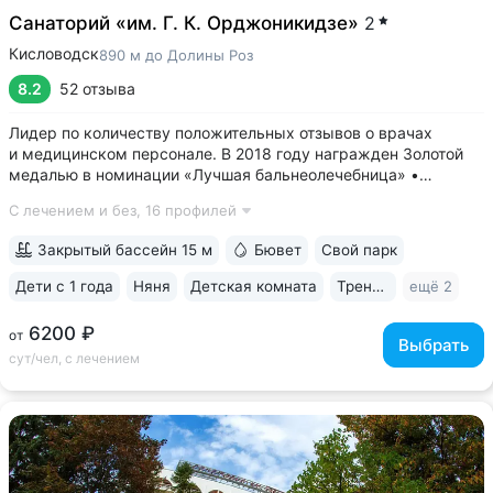
Санаторий «им. Г. К. Орджоникидзе»
2
Кисловодск
890 м до Долины Роз
8.2
52 отзыва
Лидер по количеству положительных отзывов о врачах
и медицинском персонале. В 2018 году награжден Золотой
медалью в номинации «Лучшая бальнеолечебница» •
Расположен в Верхней части Курортного парка рядом
С лечением и без,
16 профилей
с Канаткой, Храмом воздуха и Долиной роз. Зона
с уникальным микроклиматом на высоте 950 м:...
Закрытый бассейн 15 м
Бювет
Свой парк
Дети с 1 года
Няня
Детская комната
Тренажерный зал
ещё 2
6200 ₽
от
Выбрать
сут/чел, с лечением