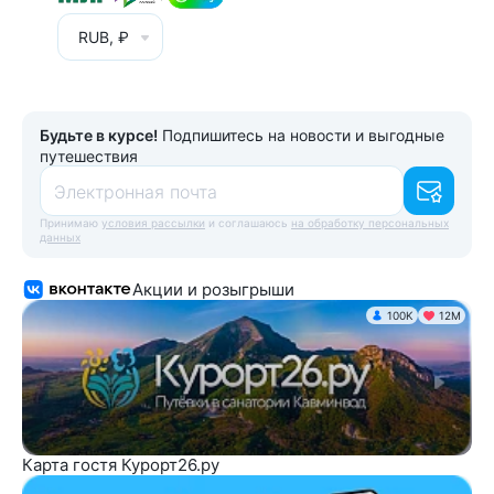
RUB, ₽
Будьте в курсе!
Подпишитесь на новости и выгодные
путешествия
Электронная почта
Принимаю
условия рассылки
и соглашаюсь
на обработку персональных
данных
Акции и розыгрыши
100K
12М
Карта гостя Курорт26.ру