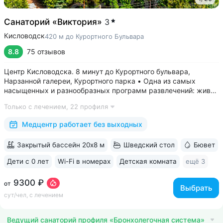
Санаторий «Виктория»
3
Кисловодск
420 м до Курортного Бульвара
8.8
75 отзывов
Центр Кисловодска. 8 минут до Курортного бульвара,
Нарзанной галереи, Курортного парка • Одна из самых
насыщенных и разнообразных программ развлечений: живая
музыка, концерты, дискотеки, кинопоказы, лазерные шоу,
Только с лечением,
22 профиля
стендап, мастер-классы по рисованию «эбру» и танцам
(бачата, восточные танцы)....
Медцентр работает без выходных
Закрытый бассейн 20х8 м
Шведский стол
Бювет
Дети с 0 лет
Wi-Fi в номерах
Детская комната
ещё 3
9300 ₽
от
Выбрать
сут/чел, с лечением
Ведущий санаторий профиля «Бронхолегочная система»