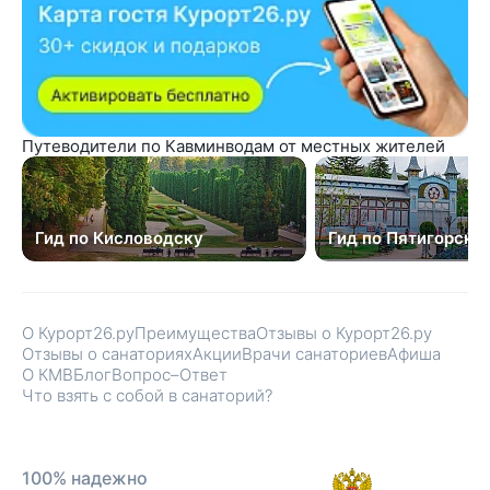
Путеводители по Кавминводам от местных жителей
Гид по Кисловодску
Гид по Пятигорску
О Курорт26.ру
Преимущества
Отзывы о Курорт26.ру
Отзывы о санаториях
Акции
Врачи санаториев
Афиша
О КМВ
Блог
Вопрос–Ответ
Что взять с собой в санаторий?
100% надежно