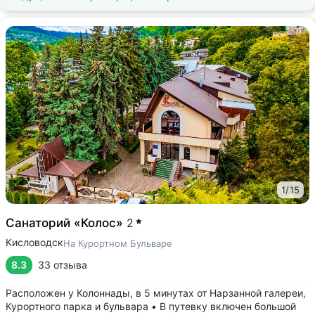
1
/
15
Санаторий «Колос»
2
Кисловодск
На Курортном Бульваре
8.3
33 отзыва
Расположен у Колоннады, в 5 минутах от Нарзанной галереи,
Курортного парка и бульвара • В путевку включен большой