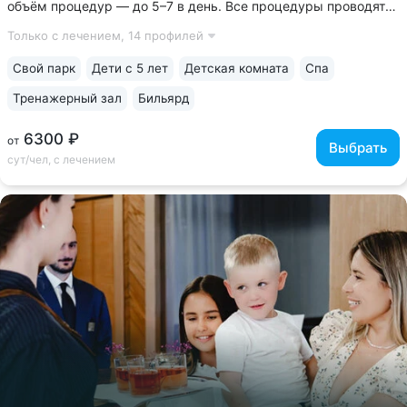
объём процедур — до 5–7 в день. Все процедуры проводятся
в первой половине дня. Есть бонусные процедуры для гостей
Только с лечением,
14 профилей
номера «Люкс» и «Апартаменты» • Камерный санаторий
на 78 мест....
Свой парк
Дети с 5 лет
Детская комната
Спа
Тренажерный зал
Бильярд
6300 ₽
от
Выбрать
сут/чел, с лечением