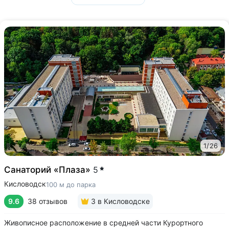
1
/
26
Санаторий «Плаза»
5
Кисловодск
100 м до парка
9.6
38 отзывов
3
в Кисловодске
Живописное расположение в средней части Курортного