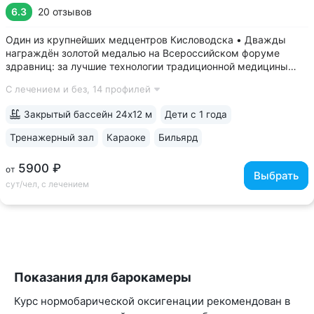
6.3
20 отзывов
Один из крупнейших медцентров Кисловодска • Дважды
награждён золотой медалью на Всероссийском форуме
здравниц: за лучшие технологии традиционной медицины
(2022 г.) и климатотерапии (2019 г.) • Монументальные
С лечением и без,
14 профилей
корпуса в духе «сталинского ампира»: бережно
отреставрированный памятник архитектуры...
Закрытый бассейн 24х12 м
Дети с 1 года
Тренажерный зал
Караоке
Бильярд
5900 ₽
от
Выбрать
сут/чел, с лечением
Показания для барокамеры
Курс нормобарической оксигенации рекомендован в