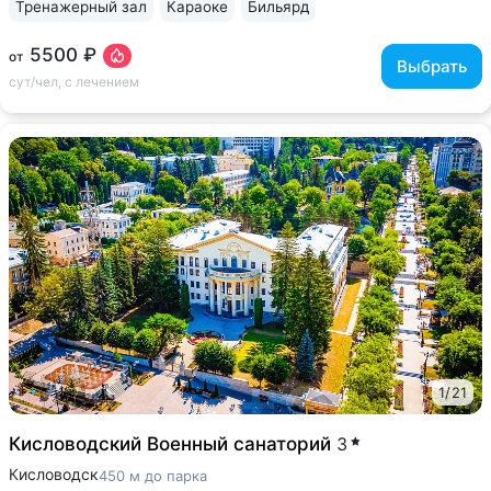
Тренажерный зал
Караоке
Бильярд
5500 ₽
от
Выбрать
сут/чел, с лечением
1
/
21
Кисловодский Военный санаторий
3
Кисловодск
450 м до парка