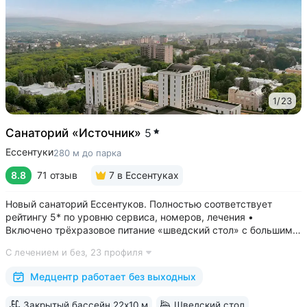
1
/
23
Санаторий «Источник»
5
Ессентуки
280 м до парка
8.8
71 отзыв
7
в Ессентуках
Новый санаторий Ессентуков. Полностью соответствует
рейтингу 5* по уровню сервиса, номеров, лечения •
Включено трёхразовое питание «шведский стол» с большим
выбором блюд. Один из лучших вариантов по питанию
С лечением и без,
23 профиля
в Ессентуках • Центр Курортной зоны: 3 минуты
до Курортного парка и Грязелечебницы им....
Медцентр работает без выходных
Закрытый бассейн 22х10 м
Шведский стол