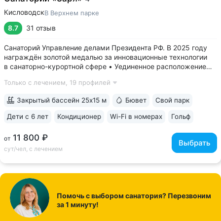
Кисловодск
В Верхнем парке
8.7
31 отзыв
Санаторий Управление делами Президента РФ. В 2025 году
награждён золотой медалью за инновационные технологии
в санаторно-курортной сфере • Уединенное расположение
в верхней части Курортного парка — в зоне с уникальным
Только с лечением,
19 профилей
микроклиматом на высоте 1000 м. Прямой выход
на терренкур 2Б, который ведёт...
Закрытый бассейн 25x15 м
Бювет
Свой парк
Дети с 6 лет
Кондиционер
Wi-Fi в номерах
Гольф
ещё 6
11 800 ₽
от
Выбрать
сут/чел, с лечением
Помочь с выбором санатория? Перезвоним
за 1 минуту!