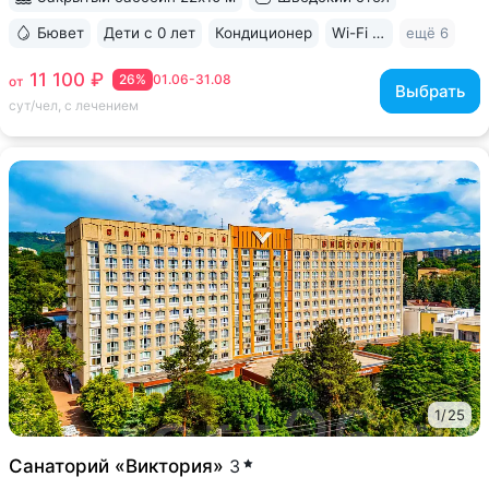
Бювет
Дети с 0 лет
Кондиционер
Wi-Fi в номерах
ещё 6
11 100 ₽
26%
01.06-31.08
от
Выбрать
сут/чел, с лечением
1
/
25
Санаторий «Виктория»
3