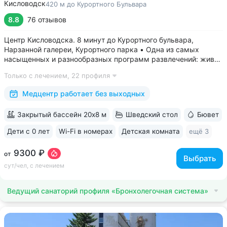
Кисловодск
420 м до Курортного Бульвара
8.8
76 отзывов
Центр Кисловодска. 8 минут до Курортного бульвара,
Нарзанной галереи, Курортного парка • Одна из самых
насыщенных и разнообразных программ развлечений: живая
музыка, концерты, дискотеки, кинопоказы, лазерные шоу,
Только с лечением,
22 профиля
стендап, мастер-классы по рисованию «эбру» и танцам
(бачата, восточные танцы)....
Медцентр работает без выходных
Закрытый бассейн 20х8 м
Шведский стол
Бювет
Дети с 0 лет
Wi-Fi в номерах
Детская комната
ещё 3
9300 ₽
от
Выбрать
сут/чел, с лечением
Ведущий санаторий профиля «Бронхолегочная система»