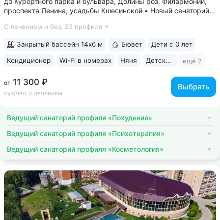
до Курортного парка и бульвара, Долины роз, Филармонии,
проспекта Ленина, усадьбы Кшесинской • Новый санаторий,
открыт в 2018 году. 95% отзывов о санатории
С лечением и без,
23 профиля
положительные. Многие гости отмечают, что санаторий
превзошёл ожидания по уровню...
Закрытый бассейн 14х6 м
Бювет
Дети с 0 лет
Кондиционер
Wi-Fi в номерах
Няня
Детская комната
ещё 2
11 300 ₽
от
Выбрать
сут/чел, с лечением
Ведущий санаторий профиля «Похудение»
Ведущий санаторий профиля «Психотерапия»
Ведущий санаторий профиля «Косметология»