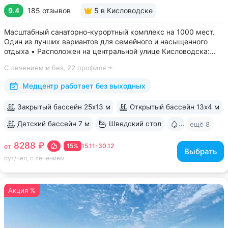
9.4
185 отзывов
5
в Кисловодске
Масштабный санаторно-курортный комплекс на 1000 мест.
Один из лучших вариантов для семейного и насыщенного
отдыха • Расположен на центральной улице Кисловодска:
рядом цирк, до Курортного бульвара можно дойти
С лечением и без,
22 профиля
за 15 минут • Бесплатный трансфер до Курортного парка
и основных достопримечательностей...
Медцентр работает без выходных
Закрытый бассейн 25х13 м
Открытый бассейн 13x4 м
Детский бассейн 7 м
Шведский стол
Бювет
ещё 8
8288 ₽
15%
15.11-30.12
от
Выбрать
сут/чел, с лечением
Акция %