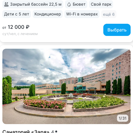
рыбалки на территории • Расположен...
Закрытый бассейн 22,5 м
Бювет
Свой парк
Дети с 5 лет
Кондиционер
Wi-Fi в номерах
ещё 6
12 000 ₽
от
Выбрать
сут/чел, с лечением
1
/
31
Санаторий «Заря»
4