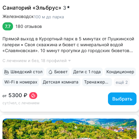
Санаторий «Эльбрус»
3
Железноводск
100 м до парка
7.7
180 отзывов
Прямой выход в Курортный парк в 5 минутах от Пушкинской
галереи • Своя скважина и бювет с минеральной водой
«Славяновская». 10 минут прогулки до городских бюветов
«Смирновский», «Лермонтовский» • Питание «шведский
С лечением и без,
18 профилей
стол» — редкое предложение для санаториев 2–3* •
Коллектив медцентра заслуживает...
Шведский стол
Бювет
Дети с 1 года
Кондиционер
Wi-Fi в номерах
Детская комната
Тренажерный зал
ещё 2
5300 ₽
от
Выбрать
сут/чел, с лечением