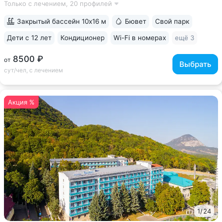
Только с лечением,
20 профилей
курортов: «Ессентуки-4» и «Славяновская» (Железноводск).
7 минут прогулки...
Закрытый бассейн 10х16 м
Бювет
Свой парк
Дети с 12 лет
Кондиционер
Wi-Fi в номерах
ещё 3
8500 ₽
от
Выбрать
сут/чел, с лечением
Акция %
1
/
24