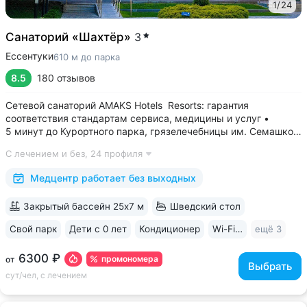
1
/
24
Санаторий «Шахтёр»
3
Ессентуки
610 м до парка
8.5
180 отзывов
Сетевой санаторий AMAKS Hotels Resorts: гарантия
соответствия стандартам сервиса, медицины и услуг •
5 минут до Курортного парка, грязелечебницы им. Семашко,
парка Победы • 3 минуты до бювета 4/33 с минеральной
С лечением и без,
24 профиля
водой Ессентуки № 4 и № 17 • Главный корпус
«Центральный» — историческое здание...
Медцентр работает без выходных
Закрытый бассейн 25х7 м
Шведский стол
Свой парк
Дети с 0 лет
Кондиционер
Wi-Fi в номерах
ещё 3
6300 ₽
промономера
от
Выбрать
сут/чел, с лечением