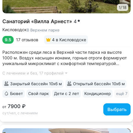
1
/
18
Санаторий «Вилла Арнест»
4
Кисловодск
В Верхнем парке
9.5
17 отзывов
4
в Кисловодске
Расположен среди леса в Верхней части парка на высоте
1000 м. Воздух насыщен ионами, горные отроги формируют
уникальный микроклимат с комфортной температурой
и влажностью воздуха. Прямой выход на терренкур
С лечением и без,
17 профилей
№ 2Б Кисловодского парка • Один из лучших вариантов для
уединенного отдыха. В санатории...
Закрытый бассейн 10х6 м
Открытый бассейн 10х6 м
Бювет
Свой парк
Дети с 2 лет
Кондиционер
ещё 7
7900 ₽
от
Выбрать
сут/чел, с лечением