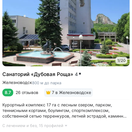
1
/
20
Санаторий «Дубовая Роща»
4
Железноводск
800 м до парка
8.7
26 отзывов
7
в Железноводске
Курортный комплекс 17 га с лесным озером, парком,
теннисными кортами, боулингом, спорткомплексом,
собственной сетью терренкуров, летней эстрадой, каминным
залом • Озеро с благоустроенным пляжем, чайным
С лечением и без,
15 профилей
домиком, лодочной станцией с катамаранами и зоной для