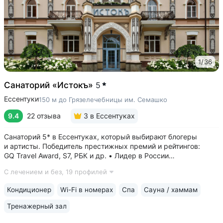
1
/
36
Санаторий «Истокъ»
5
Ессентуки
150 м до Грязелечебницы им. Семашко
9.4
22 отзыва
3
в Ессентуках
Санаторий 5* в Ессентуках, который выбирают блогеры
и артисты. Победитель престижных премий и рейтингов:
GQ Travel Award, S7, РБК и др. • Лидер в России
по аппаратной косметологии: массаж ICOONE, лечение
С лечением и без,
19 профилей
целлюлита и вен «Эндосфера», коррекция фигуры Tesla
Former, безинъекционная мезотерапия...
Кондиционер
Wi-Fi в номерах
Спа
Сауна / хаммам
Тренажерный зал