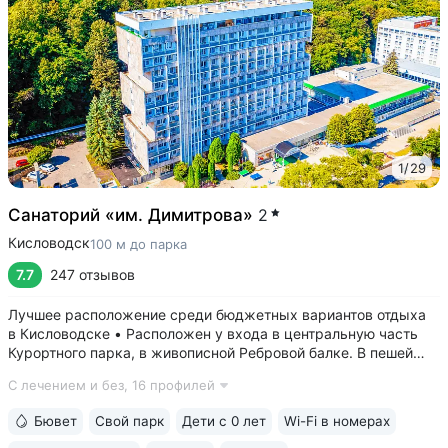
1
/
29
Санаторий «им. Димитрова»
2
Кисловодск
100 м до парка
7.7
247 отзывов
Лучшее расположение среди бюджетных вариантов отдыха
в Кисловодске • Расположен у входа в центральную часть
Курортного парка, в живописной Ребровой балке. В пешей
доступности: Каскадная лестница, Канатка, Храм воздуха,
С лечением и без,
16 профилей
Долина роз, Нарзанная галерея, Филармония • Из окон
номеров верхних этажей...
Бювет
Свой парк
Дети с 0 лет
Wi-Fi в номерах