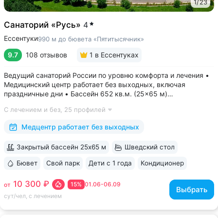
1
/
23
Санаторий «Русь»
4
Ессентуки
990 м до бювета «Пятитысячник»
9.7
108 отзывов
1
в Ессентуках
Ведущий санаторий России по уровню комфорта и лечения •
Медицинский центр работает без выходных, включая
праздничные дни • Бассейн 652 кв.м. (25×65 м)
с термотерапией, джакузи, каскадом и морской волной.
С лечением и без,
25 профилей
Глубина от 30 до 180 см, есть отдельная детская зона. Рядом
расположены закрытая терраса...
Медцентр работает без выходных
Закрытый бассейн 25х65 м
Шведский стол
Бювет
Свой парк
Дети с 1 года
Кондиционер
ещё 6
10 300 ₽
15%
01.06-06.09
от
Выбрать
сут/чел, с лечением