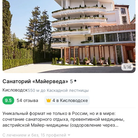
1
/
16
Санаторий «Майерведа»
5
Кисловодск
550 м до Каскадной лестницы
9.5
54 отзыва
4
в Кисловодске
Уникальный формат не только в России, но и в мире:
сочетание санаторного отдыха, превентивной медицины,
австрийской Майер-медицины (оздоровление через
восстановление ЖКТ), древнеиндийской Аюрведы •
С лечением и без,
15 профилей
Победитель международной премии The World Luxury Awards.