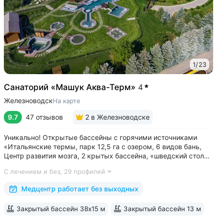
1
/
23
Санаторий «Машук Аква-Терм»
4
Железноводск
На карте
9.7
47 отзывов
2
в Железноводске
Уникально! Открытые бассейны с горячими источниками
«Итальянские термы, парк 12,5 га с озером, 6 видов бань,
Центр развития мозга, 2 крытых бассейна, «шведский стол»
и детокс-зал, 24 программы лечения, EMS-тренировки,
С лечением и без,
29 профилей
большой спа-комплекс, вода «Легенда Кавказа» •
Расположен в уединенном...
Медцентр работает без выходных
Закрытый бассейн 38х15 м
Закрытый бассейн 13 м