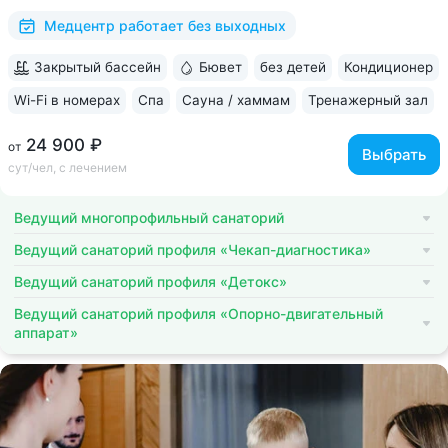
Премия «Вояж» за лучший велнес-проект...
Медцентр работает без выходных
Закрытый бассейн
Бювет
без детей
Кондиционер
Wi-Fi в номерах
Спа
Сауна / хаммам
Тренажерный зал
24 900 ₽
от
Выбрать
сут/чел, с лечением
Ведущий многопрофильный санаторий
Ведущий санаторий профиля «Чекап-диагностика»
Ведущий санаторий профиля «Детокс»
Ведущий санаторий профиля «Опорно-двигательный
аппарат»