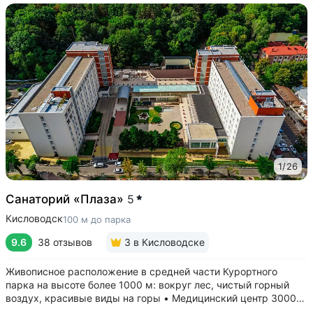
1
/
26
Санаторий «Плаза»
5
Кисловодск
100 м до парка
9.6
38 отзывов
3
в Кисловодске
Живописное расположение в средней части Курортного
парка на высоте более 1000 м: вокруг лес, чистый горный
воздух, красивые виды на горы • Медицинский центр 3000
кв.м. В штате 43 врача и 220 медспециалистов высокой