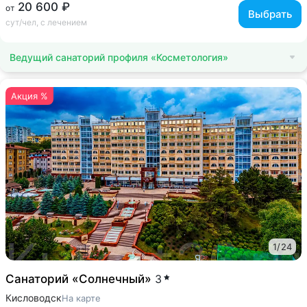
20 600 ₽
от
Выбрать
сут/чел, с лечением
Ведущий санаторий профиля «Косметология»
Акция %
1
/
24
Санаторий «Солнечный»
3
Кисловодск
На карте