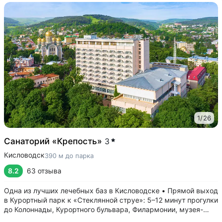
1
/
26
Санаторий «Крепость»
3
Кисловодск
390 м до парка
8.2
63 отзыва
Одна из лучших лечебных баз в Кисловодске • Прямой выход
в Курортный парк к «Стеклянной струе»: 5–12 минут прогулки
до Колоннады, Курортного бульвара, Филармонии, музея-
усадьбы Ярошенко • Бювет с минеральной водой двух