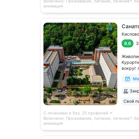
Включено:
Проживание, питание, лечение*, ба
анимация
Санат
Кислов
9.6
3
Живопис
Курортн
вокруг 
виды на
Ме
В штате
высокой
Закр
диагнос
диагност
Свой п
С лечением и без,
25 профилей
Включено:
Проживание, питание, лечение*, ба
анимация