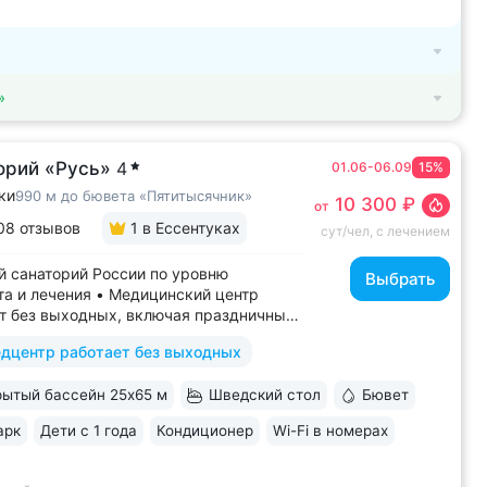
»
орий «Русь»
4
01.06-06.09
15%
ки
990 м до бювета «Пятитысячник»
10 300 ₽
от
08 отзывов
1
в Ессентуках
сут/чел, с лечением
 санаторий России по уровню
Выбрать
а и лечения • Медицинский центр
т без выходных, включая праздничные
ассейн 652 кв.м. (25×65 м)
дцентр работает без выходных
терапией, джакузи, каскадом
ой волной. Глубина от 30 до 180 см,
ытый бассейн 25х65 м
Шведский стол
Бювет
дельная детская зона. Рядом
жены закрытая терраса...
арк
Дети с 1 года
Кондиционер
Wi-Fi в номерах