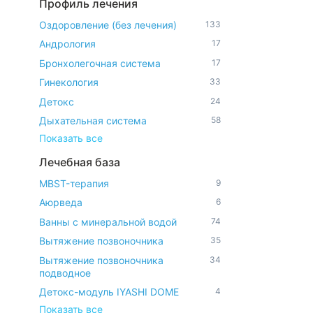
Профиль лечения
Оздоровление (без лечения)
133
Андрология
17
Бронхолегочная система
17
Гинекология
33
Детокс
24
Дыхательная система
58
Показать все
Лечебная база
MBST-терапия
9
Аюрведа
6
Ванны с минеральной водой
74
Вытяжение позвоночника
35
Вытяжение позвоночника
34
подводное
Детокс-модуль IYASHI DOME
4
Показать все