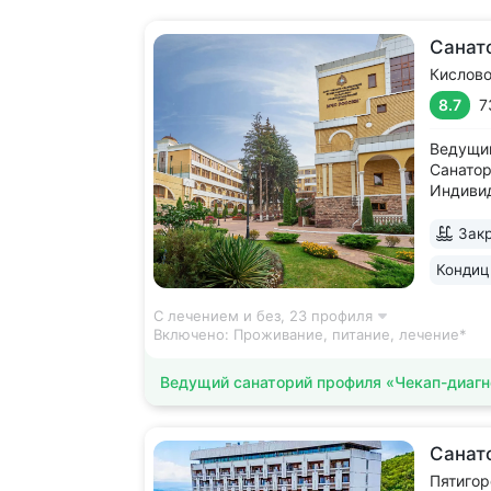
Санат
Кислов
8.7
7
Ведущий
Санатор
Индивид
Единств
аппарат
Закр
тренаж
Кондиц
для диа
двигател
С лечением и без,
23 профиля
Включено:
Проживание, питание, лечение*
Ведущий санаторий профиля «Чекап-диагн
Санат
Пятигор