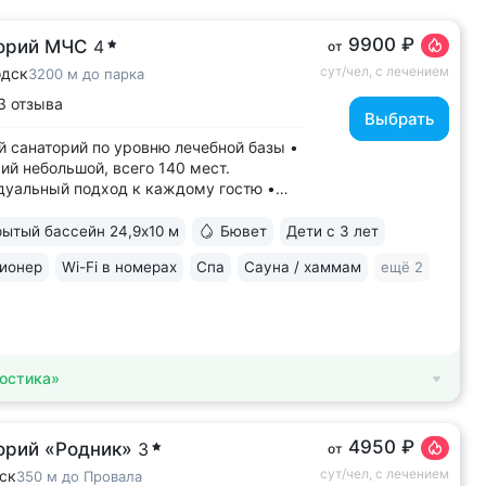
9900 ₽
орий МЧС
4
от
сут/чел, с лечением
одск
3200 м до парка
3 отзыва
Выбрать
 санаторий по уровню лечебной базы •
ий небольшой, всего 140 мест.
уальный подход к каждому гостю •
енный санаторий c собственными
ами КТ, МРТ, рентгена • Уникальный
ытый бассейн 24,9х10 м
Бювет
Дети с 3 лет
ерный комплекс CON-TREX (Германия)
ионер
Wi-Fi в номерах
Спа
Сауна / хаммам
ещё 2
гностики и реабилитации опорно-
ьного...
остика»
4950 ₽
орий «Родник»
3
от
сут/чел, с лечением
ск
350 м до Провала