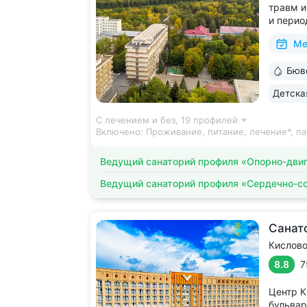
травм и
и перио
лицензи
Ме
2500 ви
среда д
Бюв
на терр
Детска
С лечением и без,
19 профилей
Включено:
Проживание, питание, лечение*, па
Ведущий санаторий профиля «Опорно-двиг
Ведущий санаторий профиля «Сердечно-с
Санат
Кислов
8.8
7
Центр К
бульвар