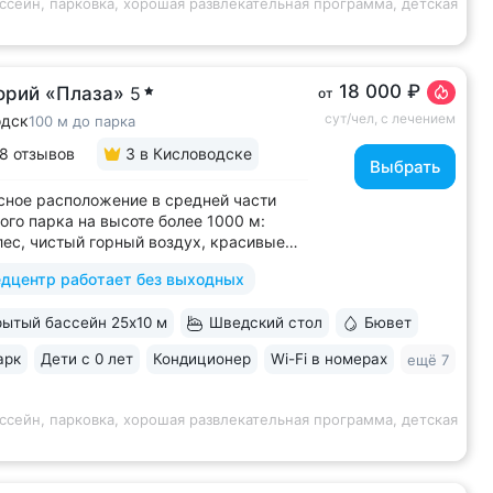
ссейн, парковка, хорошая развлекательная программа, детская
18 000 ₽
орий «Плаза»
5
от
сут/чел, с лечением
одск
100 м до парка
8 отзывов
3
в Кисловодске
Выбрать
ное расположение в средней части
ого парка на высоте более 1000 м:
лес, чистый горный воздух, красивые
 горы • Медицинский центр 3000 кв.м.
дцентр работает без выходных
 43 врача и 220 медспециалистов
 квалификации • Более 1000 видов
ытый бассейн 25x10 м
Шведский стол
Бювет
тики и ДНК-исследований. Есть
ика...
арк
Дети с 0 лет
Кондиционер
Wi-Fi в номерах
ещё 7
ссейн, парковка, хорошая развлекательная программа, детская