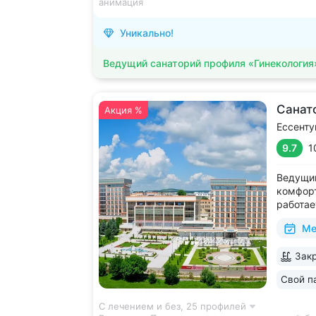
анимация
Уникально!
Ведущий санаторий профиля «Гинекология
Санат
Акция %
Ессенту
9.7
1
Ведущий
комфорт
работае
дни • Б
Ме
с термо
и морск
Закр
есть от
располо
Свой п
ещё 5
С лечением и без,
25 профилей