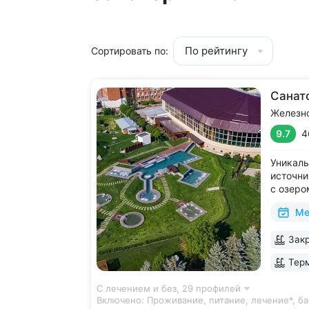
По рейтингу
Сортировать по:
Санат
Железн
9.7
4
Уникаль
источни
с озеро
2 крыты
Ме
зал, 24
большой
Закр
Кавказа
Терм
С лечением и без,
29 профилей
Включено:
Проживание, питание, лечение*, ба