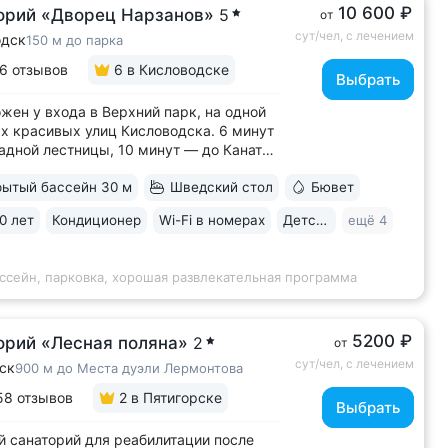
10 600 ₽
орий «Дворец Нарзанов»
5
от
сут/чел, с лечением
одск
150 м до парка
6 отзывов
6
в Кисловодске
Выбрать
жен у входа в Верхний парк, на одной
х красивых улиц Кисловодска. 6 минут
адной лестницы, 10 минут — до Канатки
ы роз • 50 метров до бюветов
ытый бассейн 30 м
Шведский стол
Бювет
альной водой трёх курортов: «Нарзан»
одск), «Славяновская» (Железноводск),
0 лет
Кондиционер
Wi-Fi в номерах
Детская комната
ещё 4
уки № 4» • Здание санатория —...
ссейн, парковка, хорошая развлекательная программа
5200 ₽
орий «Лесная поляна»
2
от
сут/чел, с лечением
ск
900 м до Места дуэли Лермонтова
58 отзывов
2
в Пятигорске
Выбрать
 санаторий для реабилитации после