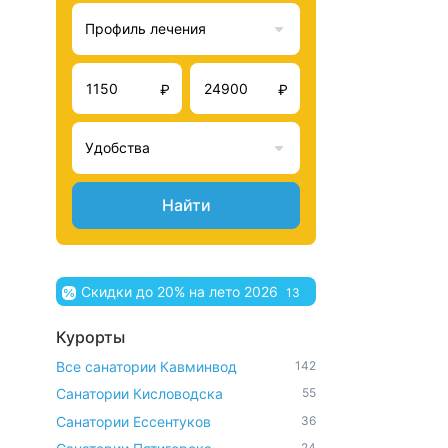
Профиль лечения
₽
₽
Удобства
Найти
Скидки до 20% на лето 2026
13
Курорты
Все санатории Кавминвод
142
Санатории Кисловодска
55
Санатории Ессентуков
36
24