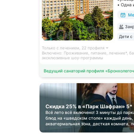
• Одна 
програм
Ме
концерт
шоу, ст
Закр
«эбру» 
Дети с 
Только с лечением,
22 профиля
Включено:
Проживание, питание, лечение*, ба
эксклюзивные шоу-программы
Ведущий санаторий профиля «Бронхолегоч
Скидка 25% в «Парк Шафран» 5*
Всё лето всё включено! 3 минуты до парк
блюд на «шведском столе» каждый день,
акватермальная зона, десткая комната, л