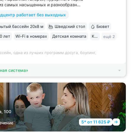
из самых насыщенных и разнообразных
м развлечений: живая музыка,
дцентр работает без выходных
ы, дискотеки, кинопоказы, лазерные
ендап, мастер-классы по рисованию
ытый бассейн 20х8 м
Шведский стол
Бювет
и танцам (бачата, восточные танцы)....
0 лет
Wi-Fi в номерах
Детская комната
Караоке
ещё 2
ссейн, одна из лучших программ досуга, боулинг,
ная система»
а, 100
5* от 11 625 ₽
ечение