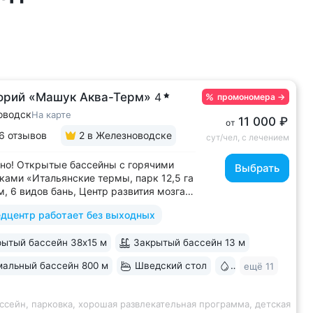
орий «Машук Аква-Терм»
4
промономера
→
оводск
На карте
11 000 ₽
от
6 отзывов
2
в Железноводске
сут/чел, с лечением
но! Открытые бассейны с горячими
Выбрать
ками «Итальянские термы, парк 12,5 га
м, 6 видов бань, Центр развития мозга,
х бассейна, «шведский стол» и детокс-
дцентр работает без выходных
 программы лечения, EMS-тренировки,
 спа-комплекс, вода «Легенда
ытый бассейн 38х15 м
Закрытый бассейн 13 м
» • Расположен в уединенном...
альный бассейн 800 м
Шведский стол
Бювет
ещё 11
ссейн, парковка, хорошая развлекательная программа, детская