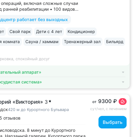
 операций, включая сложные случаи
д ранней реабилитации • 100 видов
й на медицинскую деятельность, более
дцентр работает без выходных
дов медуслуг и процедур • Доступная
ля гостей на колясках: в номерах,
ет
Свой парк
Дети с 4 лет
Кондиционер
итории, в столовой • Расположен...
я комната
Сауна / хаммам
Тренажерный зал
Бильярд
рковка, спокойный досуг
ательный аппарат»
осудистая система»
9300 ₽
орий «Виктория»
3
от
сут/чел, с лечением
одск
420 м до Курортного Бульвара
5 отзывов
Выбрать
исловодска. 8 минут до Курортного
а, Нарзанной галереи, Курортного парка