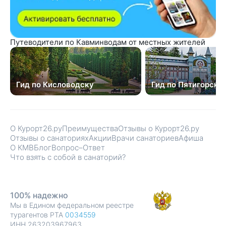
Путеводители по Кавминводам от местных жителей
Гид по Кисловодску
Гид по Пятигорску
О Курорт26.ру
Преимущества
Отзывы о Курорт26.ру
Отзывы о санаториях
Акции
Врачи санаториев
Афиша
О КМВ
Блог
Вопрос–Ответ
Что взять с собой в санаторий?
100% надежно
Мы в Едином федеральном реестре
турагентов РТА
0034559
ИНН 263203967963