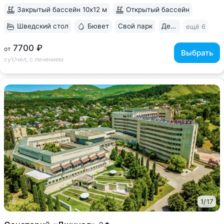
В путёвки включен большой...
Закрытый бассейн 10х12 м
Открытый бассейн
Шведский стол
Бювет
Свой парк
Дети с 2 лет
ещё 6
7700 ₽
от
Выбрать
сут/чел, с лечением
1
/
17