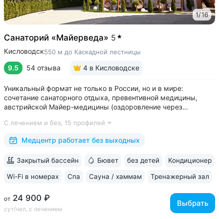
1
/
16
Санаторий «Майерведа»
5
Кисловодск
550 м до Каскадной лестницы
9.5
54 отзыва
4
в Кисловодске
Уникальный формат не только в России, но и в мире:
сочетание санаторного отдыха, превентивной медицины,
австрийской Майер-медицины (оздоровление через
восстановление ЖКТ), древнеиндийской Аюрведы •
С лечением и без,
15 профилей
Победитель международной премии The World Luxury Awards.
Премия «Вояж» за лучший велнес-проект...
Медцентр работает без выходных
Закрытый бассейн
Бювет
без детей
Кондиционер
Wi-Fi в номерах
Спа
Сауна / хаммам
Тренажерный зал
24 900 ₽
от
Выбрать
сут/чел, с лечением