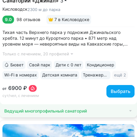
Санаторий «Джинал»
3
Кисловодск
2300 м до парка
9.0
98 отзывов
7
в Кисловодске
Тихая часть Верхнего парка у подножия Джинальского
хребта. 12 минут до Курортного парка • 871 метр над
уровнем моря ­— невероятные виды на Кавказские горы,
чистый воздух, тишина и уединение. На территории и рядом
Только с лечением,
20 профилей
расположены лучшие смотровые площадки Кисловодска •
Собственный бювет...
Бювет
Свой парк
Дети с 0 лет
Кондиционер
Wi-Fi в номерах
Детская комната
Тренажерный зал
ещё 2
6900 ₽
от
Выбрать
сут/чел, с лечением
Ведущий многопрофильный санаторий