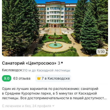
1
/
30
Санаторий «Центросоюз»
3
Кисловодск
310 м до Каскадной лестницы
9.0
63 отзыва
7
в Кисловодске
Один из лучших вариантов по расположению: санаторий
в Среднем Курортном парке, в 5 минутах от Каскадной
лестницы. Все достопримечательности в пешей доступности
• Парк санатория с фонтаном, цветниками, беседками
С лечением и без,
24 профиля
переходит в Курортный парк, к терренкурам № 3 и № 2Б •