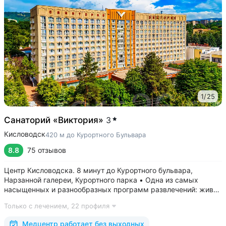
1
/
25
Санаторий «Виктория»
3
Кисловодск
420 м до Курортного Бульвара
8.8
75 отзывов
Центр Кисловодска. 8 минут до Курортного бульвара,
Нарзанной галереи, Курортного парка • Одна из самых
насыщенных и разнообразных программ развлечений: живая
музыка, концерты, дискотеки, кинопоказы, лазерные шоу,
Только с лечением,
22 профиля
стендап, мастер-классы по рисованию «эбру» и танцам
(бачата, восточные танцы)....
Медцентр работает без выходных