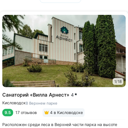
1
/
18
Санаторий «Вилла Арнест»
4
Кисловодск
В Верхнем парке
9.5
17 отзывов
4
в Кисловодске
Расположен среди леса в Верхней части парка на высоте