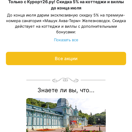
Только с Курорт26.ру! Скидка 5% на коттеджи и виллы
до конца июля
До конца июля дарим эксклюзивную скидку 5% на премиум-
номера санатория «Машук Аква-Терм» Железноводск. Скидка
действует на коттеджи и виллы с дополнительными
бонусами:
Номера Cottage 4*. Уютный номер на первом или втором
Показать все
этаже коттеджа с камином или террасой. В подарок — 2
посещения «Итальянских терм».
Номера «Итальянские виллы» 5*. Собственная вилла с
Все акции
Период действия акции: с 11 июля по 31 июля 2026 года. Если
открытым бассейном, террасой и гостиной с камином.
путёвка включает переходные даты: цена рассчитывается со
Безлимитное посещение «Итальянских терм». Трансфер на
скидкой на период акции, остальные даты — по
электрокаре до ресторана и на процедуры.
стандартному тарифу.
Рассчитаем цену со скидкой и забронируем отдых по
акции:
8 800 700-15-77
.
Знаете ли вы, что...