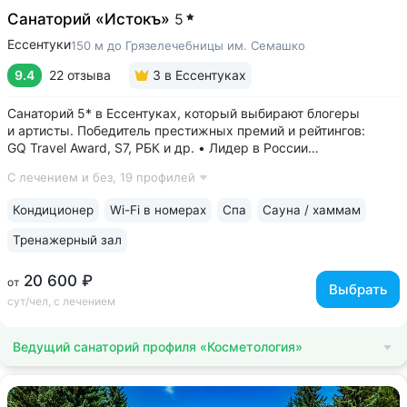
Санаторий «Истокъ»
5
Ессентуки
150 м до Грязелечебницы им. Семашко
9.4
22 отзыва
3
в Ессентуках
Санаторий 5* в Ессентуках, который выбирают блогеры
и артисты. Победитель престижных премий и рейтингов:
GQ Travel Award, S7, РБК и др. • Лидер в России
по аппаратной косметологии: массаж ICOONE, лечение
С лечением и без,
19 профилей
целлюлита и вен «Эндосфера», коррекция фигуры Tesla
Former, безинъекционная мезотерапия...
Кондиционер
Wi-Fi в номерах
Спа
Сауна / хаммам
Тренажерный зал
20 600 ₽
от
Выбрать
сут/чел, с лечением
Ведущий санаторий профиля «Косметология»