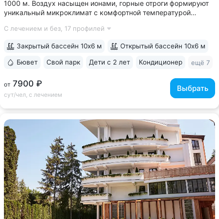
1000 м. Воздух насыщен ионами, горные отроги формируют
уникальный микроклимат с комфортной температурой
и влажностью воздуха. Прямой выход на терренкур
С лечением и без,
17 профилей
№ 2Б Кисловодского парка • Один из лучших вариантов для
уединенного отдыха. В санатории...
Закрытый бассейн 10х6 м
Открытый бассейн 10х6 м
Бювет
Свой парк
Дети с 2 лет
Кондиционер
ещё 7
7900 ₽
от
Выбрать
сут/чел, с лечением