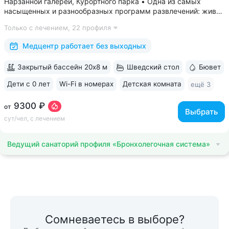
Нарзанной галереи, Курортного парка • Одна из самых
насыщенных и разнообразных программ развлечений: живая
музыка, концерты, дискотеки, кинопоказы, лазерные шоу,
Только с лечением,
22 профиля
стендап, мастер-классы по рисованию «эбру» и танцам
(бачата, восточные танцы)....
Медцентр работает без выходных
Закрытый бассейн 20х8 м
Шведский стол
Бювет
Дети с 0 лет
Wi-Fi в номерах
Детская комната
ещё 3
9300 ₽
от
Выбрать
сут/чел, с лечением
Ведущий санаторий профиля «Бронхолегочная система»
Сомневаетесь в выборе?