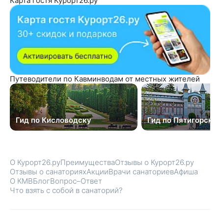
Карта гостя Курорт26.ру
Путеводители по Кавминводам от местных жителей
Гид по Кисловодску
Гид по Пятигорску
О Курорт26.ру
Преимущества
Отзывы о Курорт26.ру
Отзывы о санаториях
Акции
Врачи санаториев
Афиша
О КМВ
Блог
Вопрос–Ответ
Что взять с собой в санаторий?