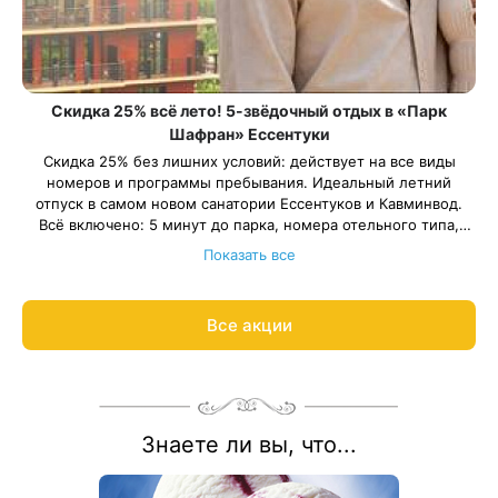
Скидка 25% всё лето! 5-звёдочный отдых в «Парк
Шафран» Ессентуки
Скидка 25% без лишних условий: действует на все виды
номеров и программы пребывания. Идеальный летний
отпуск в самом новом санатории Ессентуков и Кавминвод.
Всё включено: 5 минут до парка, номера отельного типа,
трехразовое питание «шведский стол» ресторанного уровня,
Всего 111 номеров. Успейте забронировать заранее.
Показать все
бассейн и хаммам, программа развлечений, детская комната.
Весь период проживания должен пройти в периоды: 1 июня –
30 августа 2026 года.
Рассчитаем цену со скидкой и забронируем отдых по
Все акции
акции:
8 800 700-15-77
.
Знаете ли вы, что...