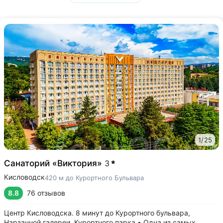
1
/
25
Санаторий «Виктория»
3
Кисловодск
420 м до Курортного Бульвара
8.8
76 отзывов
Центр Кисловодска. 8 минут до Курортного бульвара,
Нарзанной галереи, Курортного парка • Одна из самых