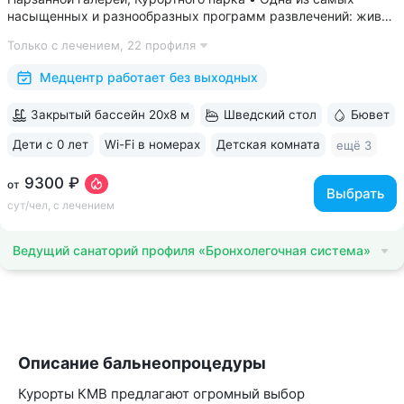
насыщенных и разнообразных программ развлечений: живая
музыка, концерты, дискотеки, кинопоказы, лазерные шоу,
Только с лечением,
22 профиля
стендап, мастер-классы по рисованию «эбру» и танцам
(бачата, восточные танцы)....
Медцентр работает без выходных
Закрытый бассейн 20х8 м
Шведский стол
Бювет
Дети с 0 лет
Wi-Fi в номерах
Детская комната
ещё 3
9300 ₽
от
Выбрать
сут/чел, с лечением
Ведущий санаторий профиля «Бронхолегочная система»
Описание бальнеопроцедуры
Курорты КМВ предлагают огромный выбор