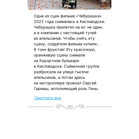
Одна из сцен фильма «Чебурашка»
2022 года снималась в Кисловодске.
Чебурашка прилетел на юг не один,
а в компании с настоящей тучей
из апельсинов. Чтобы снять эту
сцену, создатели фильма купили...
6 тонн фруктов! Эту красочную,
оранжевую сцену снимали
на Курортном бульваре
в Кисловодске. Съёмочная группа
разбросала на улице тысячи
апельсинов, а потом здесь
на мотороллере проехал Сергей
Гармаш, исполняющий роль Гены.
от местных жителей
Смотреть все
с чек-листом
и туристической картой