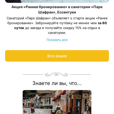
Акция «Раннее бронирование» в санатории «Парк
Шафран», Ессентуки
Санаторий «Парк Шафран» объявляет о старте акции «Ранее
бронирование». Забронируйте путёвку не менее чем
за 60
суток
до заезда и получайте скидку 15% на отдых в
санатории.
Акция действует на все виды путевок и на все категории
Показать все
номеров.
Рассчитаем цену со скидкой и забронируем отдых по
акции:
8 800 700-15-77
.
Все акции
Знаете ли вы, что...