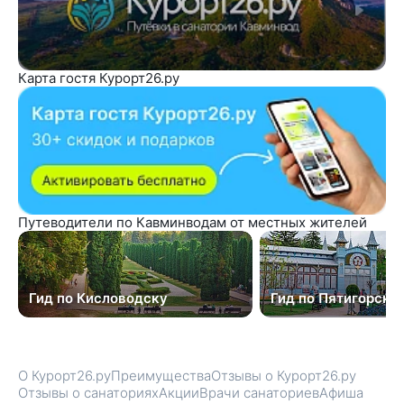
Карта гостя Курорт26.ру
Путеводители по Кавминводам от местных жителей
Гид по Кисловодску
Гид по Пятигорску
О Курорт26.ру
Преимущества
Отзывы о Курорт26.ру
Отзывы о санаториях
Акции
Врачи санаториев
Афиша