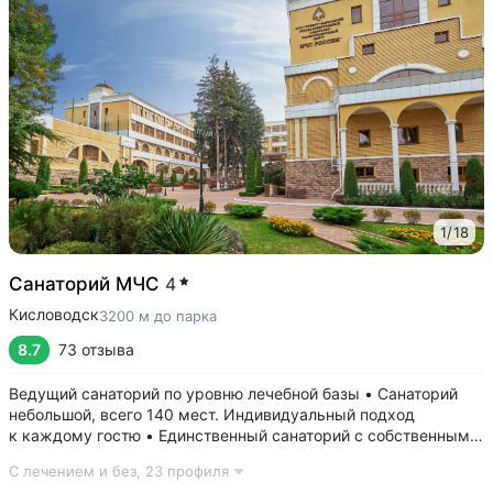
1
/
18
Санаторий МЧС
4
Кисловодск
3200 м до парка
8.7
73 отзыва
Ведущий санаторий по уровню лечебной базы • Санаторий
небольшой, всего 140 мест. Индивидуальный подход
к каждому гостю • Единственный санаторий c собственными
аппаратами КТ, МРТ, рентгена • Уникальный тренажерный
С лечением и без,
23 профиля
комплекс CON-TREX (Германия) для диагностики