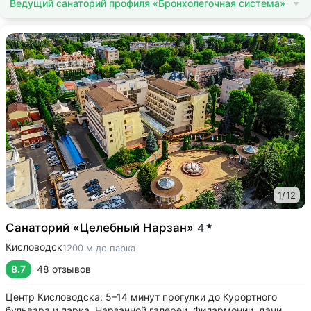
Ведущий санаторий профиля «Бронхолегочная система»
1
/
12
Санаторий «Целебный Нарзан»
4
Кисловодск
1200 м до парка
8.7
48 отзывов
Центр Кисловодска: 5–14 минут прогулки до Курортного
бульвара и парка, Нарзанной галереи, Филармонии, дачи