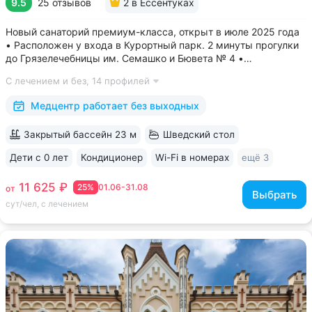
9.5
25 отзывов
2
в Ессентуках
Новый санаторий премиум-класса, открыт в июле 2025 года
• Расположен у входа в Курортный парк. 2 минуты прогулки
до Грязелечебницы им. Семашко и Бювета № 4 •
Акватермальная зона: бассейн с водопадом, финская сауна.
С лечением и без,
14 профилей
Бесплатное посещение включено во все виды путёвок •
Трёхразовое питание...
Медцентр работает без выходных
Закрытый бассейн 23 м
Шведский стол
Дети с 0 лет
Кондиционер
Wi-Fi в номерах
ещё 3
11 625 ₽
25%
01.06-31.08
от
Выбрать
сут/чел, с лечением