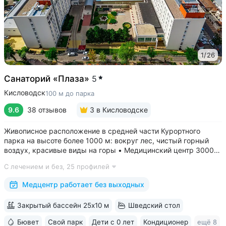
1
/
26
Санаторий «Плаза»
5
Кисловодск
100 м до парка
9.6
38 отзывов
3
в Кисловодске
Живописное расположение в средней части Курортного
парка на высоте более 1000 м: вокруг лес, чистый горный
воздух, красивые виды на горы • Медицинский центр 3000
кв.м. В штате 43 врача и 220 медспециалистов высокой
С лечением и без,
25 профилей
квалификации • Более 1000 видов диагностики и ДНК-
исследований. Есть диагностика...
Медцентр работает без выходных
Закрытый бассейн 25x10 м
Шведский стол
Бювет
Свой парк
Дети с 0 лет
Кондиционер
ещё 8