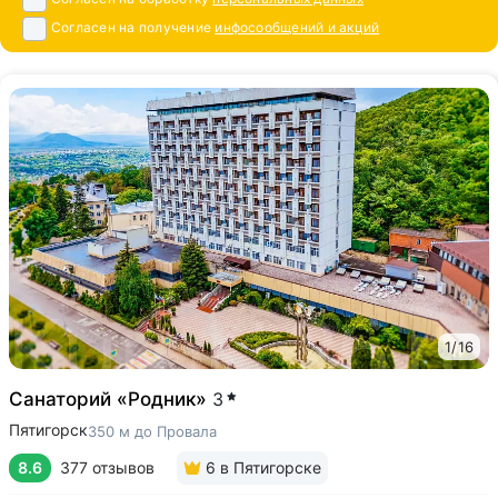
Согласен на получение
инфосообщений и акций
1
/
16
Санаторий «Родник»
3
Пятигорск
350 м до Провала
8.6
377 отзывов
6
в Пятигорске