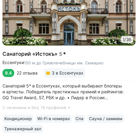
1
/
36
Санаторий «Истокъ»
5
Ессентуки
150 м до Грязелечебницы им. Семашко
9.4
22 отзыва
3
в Ессентуках
Санаторий 5* в Ессентуках, который выбирают блогеры
и артисты. Победитель престижных премий и рейтингов:
GQ Travel Award, S7, РБК и др. • Лидер в России
по аппаратной косметологии: массаж ICOONE, лечение
С лечением и без,
19 профилей
целлюлита и вен «Эндосфера», коррекция фигуры Tesla
Former, безинъекционная мезотерапия...
Кондиционер
Wi-Fi в номерах
Спа
Сауна / хаммам
Тренажерный зал