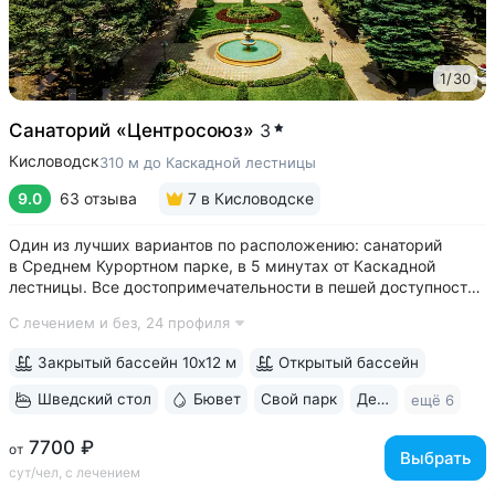
1
/
30
Санаторий «Центросоюз»
3
Кисловодск
310 м до Каскадной лестницы
9.0
63 отзыва
7
в Кисловодске
Один из лучших вариантов по расположению: санаторий
в Среднем Курортном парке, в 5 минутах от Каскадной
лестницы. Все достопримечательности в пешей доступности
• Парк санатория с фонтаном, цветниками, беседками
С лечением и без,
24 профиля
переходит в Курортный парк, к терренкурам № 3 и № 2Б •
В путёвки включен большой...
Закрытый бассейн 10х12 м
Открытый бассейн
Шведский стол
Бювет
Свой парк
Дети с 2 лет
ещё 6
7700 ₽
от
Выбрать
сут/чел, с лечением