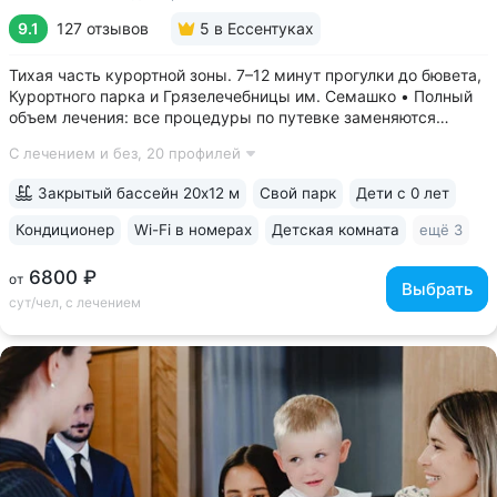
9.1
127 отзывов
5
в Ессентуках
Тихая часть курортной зоны. 7–12 минут прогулки до бювета,
Курортного парка и Грязелечебницы им. Семашко • Полный
объем лечения: все процедуры по путевке заменяются
на другие при наличии противопоказаний • В цену базовой
С лечением и без,
20 профилей
путевки включены дорогие процедуры: эндоскопические
исследования,...
Закрытый бассейн 20х12 м
Свой парк
Дети с 0 лет
Кондиционер
Wi-Fi в номерах
Детская комната
ещё 3
6800 ₽
от
Выбрать
сут/чел, с лечением