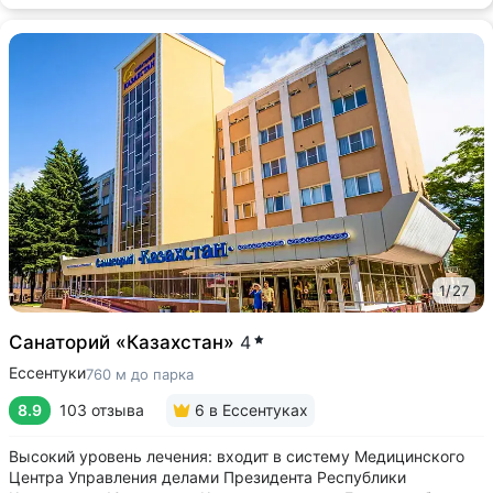
1
/
27
Санаторий «Казахстан»
4
Ессентуки
760 м до парка
8.9
103 отзыва
6
в Ессентуках
Высокий уровень лечения: входит в систему Медицинского
Центра Управления делами Президента Республики