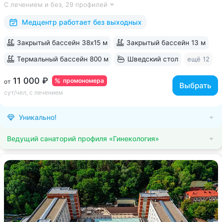
С лечением и без,
29 профилей
большой спа-комплекс, вода «Легенда Кавказа» •
Расположен в уединенном...
Медцентр работает без выходных
Закрытый бассейн 38х15 м
Закрытый бассейн 13 м
Термальный бассейн 800 м
Шведский стол
ещё 12
11 000 ₽
промономера
от
Выбрать
сут/чел, с лечением
Уникально!
Ведущий санаторий профиля «Гинекология»