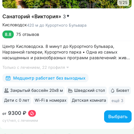
1
/
25
Санаторий «Виктория»
3
Кисловодск
420 м до Курортного Бульвара
8.8
75 отзывов
Центр Кисловодска. 8 минут до Курортного бульвара,
Нарзанной галереи, Курортного парка • Одна из самых
насыщенных и разнообразных программ развлечений: живая
музыка, концерты, дискотеки, кинопоказы, лазерные шоу,
Только с лечением,
22 профиля
стендап, мастер-классы по рисованию «эбру» и танцам
(бачата, восточные танцы)....
Медцентр работает без выходных
Закрытый бассейн 20х8 м
Шведский стол
Бювет
Дети с 0 лет
Wi-Fi в номерах
Детская комната
ещё 3
9300 ₽
от
Выбрать
сут/чел, с лечением