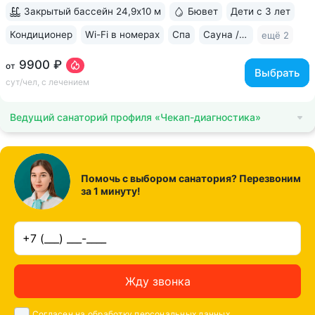
и реабилитации опорно-двигательного...
Закрытый бассейн 24,9х10 м
Бювет
Дети с 3 лет
Кондиционер
Wi-Fi в номерах
Спа
Сауна / хаммам
ещё 2
9900 ₽
от
Выбрать
сут/чел, с лечением
Ведущий санаторий профиля «Чекап-диагностика»
Помочь с выбором санатория? Перезвоним
за 1 минуту!
Жду звонка
Согласен на обработку
персональных данных