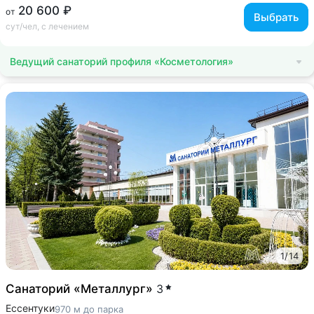
20 600 ₽
от
Выбрать
сут/чел, с лечением
Ведущий санаторий профиля «Косметология»
1
/
14
Санаторий «Металлург»
3
Ессентуки
970 м до парка