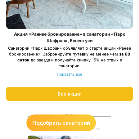
Акция «Раннее бронирование» в санатории «Парк
Шафран», Ессентуки
Санаторий «Парк Шафран» объявляет о старте акции «Ранее
бронирование». Забронируйте путёвку не менее чем
за 60
суток
до заезда и получайте скидку 15% на отдых в
санатории.
Акция действует на все виды путевок и на все категории
Показать все
номеров.
Рассчитаем цену со скидкой и забронируем отдых по
акции:
8 800 700-15-77
.
Все акции
Подобрать санаторий
Знаете ли вы, что...