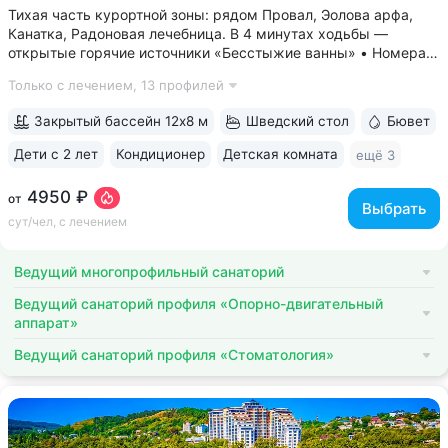
Тихая часть курортной зоны: рядом Провал, Эолова арфа,
Канатка, Радоновая лечебница. В 4 минутах ходьбы —
открытые горячие источники «Бесстыжие ванны» • Номера
с видом на лес или панораму Пятигорска. В ясную погоду
Только с лечением,
13 профилей
виден Эльбрус и Кавказский хребет. Есть номера с балконом
• Основной корпус...
Закрытый бассейн 12х8 м
Шведский стол
Бювет
Дети с 2 лет
Кондиционер
Детская комната
ещё 3
4950 ₽
от
Выбрать
сут/чел, с лечением
Ведущий многопрофильный санаторий
Ведущий санаторий профиля «Опорно-двигательный
аппарат»
Ведущий санаторий профиля «Стоматология»