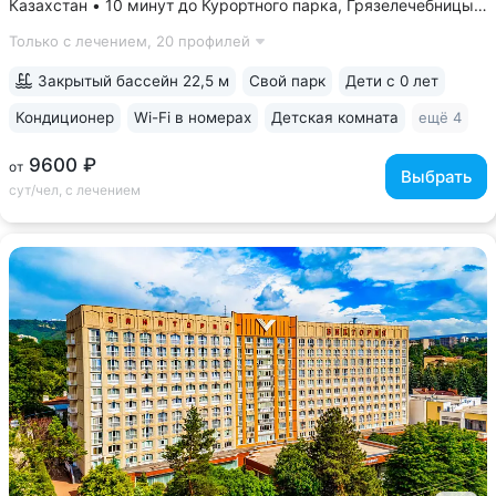
Казахстан • 10 минут до Курортного парка, Грязелечебницы
им. Семашко, бювета источников «Ессентуки 4»
Только с лечением,
20 профилей
и «Ессентуки-Новая» • Санаторий с восточным колоритом
в интерьерах. Во всех номерах...
Закрытый бассейн 22,5 м
Свой парк
Дети с 0 лет
Кондиционер
Wi-Fi в номерах
Детская комната
ещё 4
9600 ₽
от
Выбрать
сут/чел, с лечением