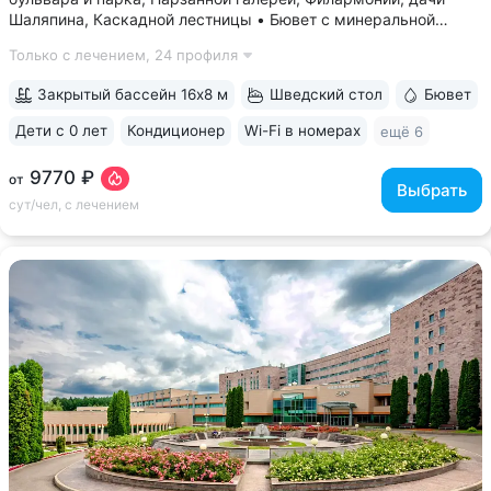
Шаляпина, Каскадной лестницы • Бювет с минеральной
водой трёх курортов: «Нарзан» (Кисловодск),
Только с лечением,
24 профиля
«Славяновская» (Железноводск), «Ессентуки № 4» •
Красивая территория с зелеными скульптурами,...
Закрытый бассейн 16х8 м
Шведский стол
Бювет
Дети с 0 лет
Кондиционер
Wi-Fi в номерах
ещё 6
9770 ₽
от
Выбрать
сут/чел, с лечением