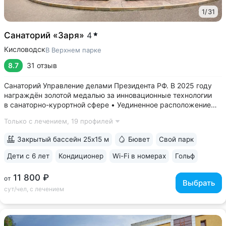
1
/
31
Санаторий «Заря»
4
Кисловодск
В Верхнем парке
8.7
31 отзыв
Санаторий Управление делами Президента РФ. В 2025 году
награждён золотой медалью за инновационные технологии
в санаторно-курортной сфере • Уединенное расположение
в верхней части Курортного парка — в зоне с уникальным
Только с лечением,
19 профилей
микроклиматом на высоте 1000 м. Прямой выход
на терренкур 2Б, который ведёт...
Закрытый бассейн 25x15 м
Бювет
Свой парк
Дети с 6 лет
Кондиционер
Wi-Fi в номерах
Гольф
ещё 6
11 800 ₽
от
Выбрать
сут/чел, с лечением