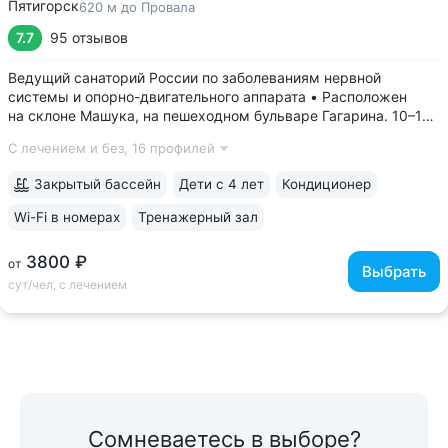
Пятигорск
620 м до Провала
7.7
95 отзывов
Ведущий санаторий России по заболеваниям нервной
системы и опорно-двигательного аппарата • Расположен
на склоне Машука, на пешеходном бульваре Гагарина. 10–15
минут до Провала, Эоловой арфы, Канатки, бювета источника
С лечением и без,
16 профилей
№ 24 • Высокий уровень научной и лечебной базы, является
филиалом федерального...
Закрытый бассейн
Дети с 4 лет
Кондиционер
Wi-Fi в номерах
Тренажерный зал
3800 ₽
от
Выбрать
сут/чел, с лечением
Сомневаетесь в выборе?