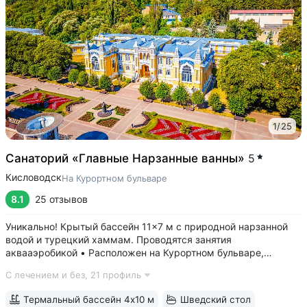
1
/
25
Санаторий «Главные Нарзанные ванны»
5
Кисловодск
На Курортном бульваре
8.1
25 отзывов
Уникально! Крытый бассейн 11×7 м с природной нарзанной
водой и турецкий хаммам. Проводятся занятия
аквааэробикой • Расположен на Курортном бульваре,
в 3 минутах от Нарзанной галереи и Курортного парка •
С лечением и без,
21 профиль
Главные нарзанные ванны — памятник архитектуры
федерального значения, одно из самых...
Термальный бассейн 4х10 м
Шведский стол