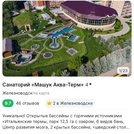
1
/
23
Санаторий «Машук Аква-Терм»
4
Железноводск
На карте
9.7
46 отзывов
2
в Железноводске
Уникально! Открытые бассейны с горячими источниками
«Итальянские термы, парк 12,5 га с озером, 6 видов бань,
Центр развития мозга, 2 крытых бассейна, «шведский стол»
и детокс-зал, 24 программы лечения, EMS-тренировки,