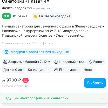
Санаторий «Плаза»
4
Железноводск
750 м до парка
9.8
81 отзыв
1
в Железноводске
Лучший санаторий для семейного отдыха в Железноводске •
Расположен в курортной зоне: 7–13 минут до парка,
Пушкинской галереи, бюветов «Славяновский»
и «Смирновский» • Собственный бювет с минеральной водой
С лечением и без,
23 профиля
«Славяновская» • Все в одном здании: не нужно выходить
на улицу, чтобы получить лечение,...
Медцентр работает без выходных
Закрытый бассейн 7х12 м
Шведский стол
Бювет
Дети с 0 лет
Кондиционер
Wi-Fi в номерах
Няня
ещё 6
9700 ₽
от
Выбрать
сут/чел, с лечением
Ведущий многопрофильный санаторий