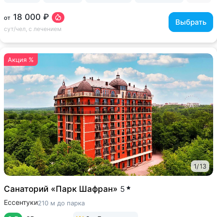
18 000 ₽
от
Выбрать
сут/чел, с лечением
Акция %
1
/
13
Санаторий «Парк Шафран»
5
Ессентуки
210 м до парка