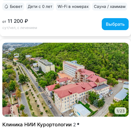
Бювет
Дети с 0 лет
Wi-Fi в номерах
Сауна / хаммам
11 200 ₽
от
Выбрать
сут/чел, с лечением
1
/
23
Клиника НИИ Курортологии
2