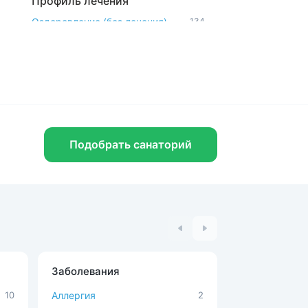
Профиль лечения
Оздоровление (без лечения)
134
Андрология
17
Бронхолегочная система
17
Гинекология
33
Детокс
24
Дыхательная система
58
Показать все
Подобрать санаторий
Лечебная база
MBST-терапия
9
Аюрведа
6
Ванны с минеральной водой
74
Вытяжение позвоночника
35
Вытяжение позвоночника
34
подводное
Заболевания
Процедуры
Детокс-модуль IYASHI DOME
4
10
Аллергия
2
MBST-терапи
Показать все