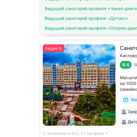
Ведущий санаторий профиля «Чекап-диагн
Ведущий санаторий профиля «Детокс»
Ведущий санаторий профиля «Опорно-двиг
Санат
Акция %
Кислов
9.4
1
Масшта
на 1000
семейно
на цент
Ме
цирк, д
за 15 м
Закр
до Куро
достопр
Детс
С лечением и без,
22 профиля