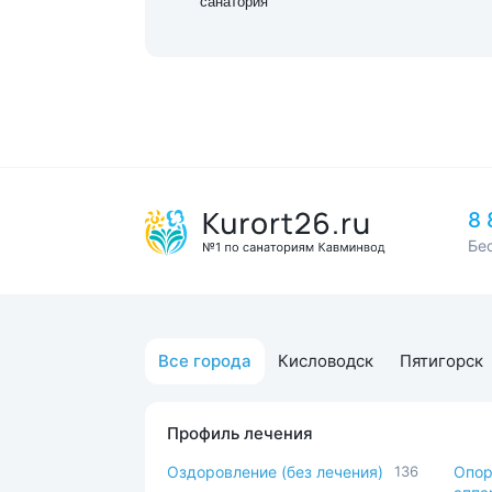
санатория
8 
Бе
Все города
Кисловодск
Пятигорск
Профиль лечения
Оздоровление (без лечения)
136
Опор