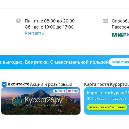
огия
35
кринная система
33
Пн.–пт. с 08:00 до 20:00
Способ
тическая гинекология
1
Cб.–вс. с 10:00 до 17:00
Рассроч
Контакты
 выгодно. Без риска. С максимальной пользой
Мои пре
Акции и розыгрыши
Карта гостя Курорт26
100K
12М