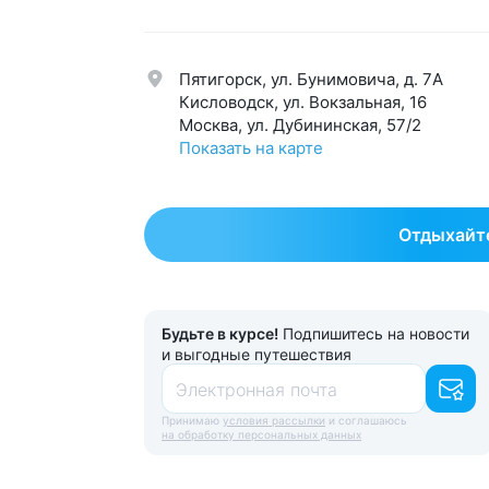
Нервная система
59
Урол
Обмен веществ
42
Эндо
Пятигорск, ул. Бунимовича, д. 7A
Общетерапевтический
125
Эсте
Кисловодск, ул. Вокзальная, 16
Москва, ул. Дубининская, 57/2
Показать на карте
Отдыхайте
Будьте в курсе!
Подпишитесь на новости
и выгодные путешествия
Электронная почта
Принимаю
условия рассылки
и соглашаюсь
на обработку персональных данных