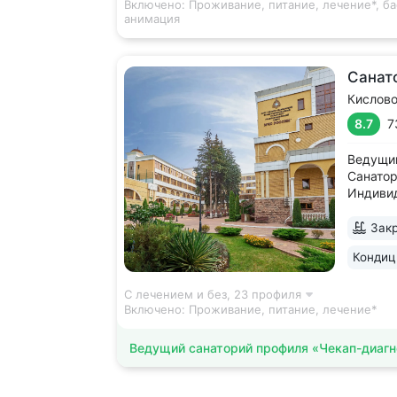
Включено:
Проживание, питание, лечение*, ба
анимация
Санат
Кислов
8.7
7
Ведущий
Санатор
Индивид
Единств
аппарат
Закр
тренаж
Кондиц
для диа
двигател
С лечением и без,
23 профиля
Включено:
Проживание, питание, лечение*
Ведущий санаторий профиля «Чекап-диагн