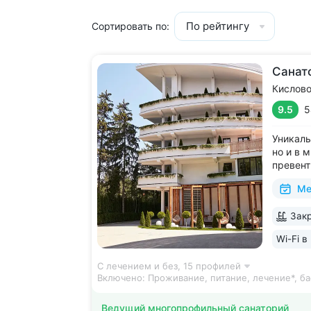
По рейтингу
Сортировать по:
Санат
Кислов
9.5
5
Уникаль
но и в 
превент
медицин
Ме
восстан
Аюрвед
Закр
The Wor
за лучш
Wi-Fi в
С лечением и без,
15 профилей
Включено:
Проживание, питание, лечение*, ба
Ведущий многопрофильный санаторий