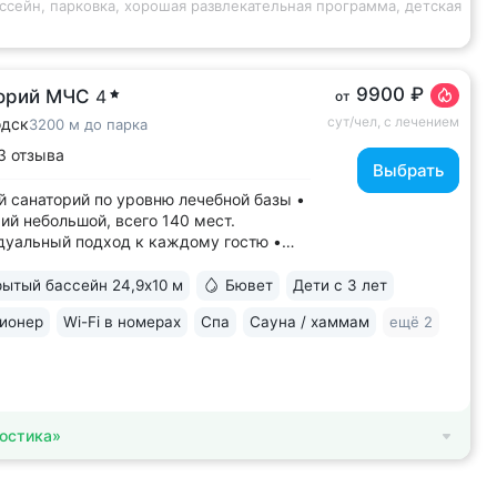
ссейн, парковка, хорошая развлекательная программа, детская
9900 ₽
орий МЧС
4
от
сут/чел, с лечением
одск
3200 м до парка
3 отзыва
Выбрать
 санаторий по уровню лечебной базы •
ий небольшой, всего 140 мест.
уальный подход к каждому гостю •
енный санаторий c собственными
ами КТ, МРТ, рентгена • Уникальный
ытый бассейн 24,9х10 м
Бювет
Дети с 3 лет
ерный комплекс CON-TREX (Германия)
ионер
Wi-Fi в номерах
Спа
Сауна / хаммам
ещё 2
гностики и реабилитации опорно-
ьного...
остика»