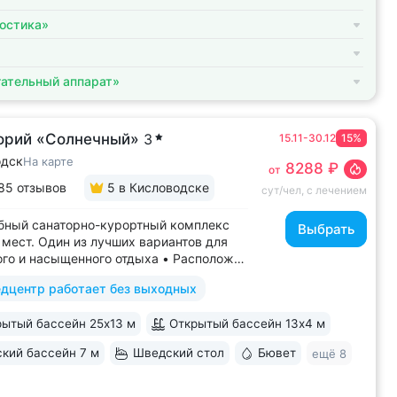
остика»
ательный аппарат»
орий «Солнечный»
3
15.11-30.12
15%
одск
На карте
8288 ₽
от
85 отзывов
5
в Кисловодске
сут/чел, с лечением
бный санаторно-курортный комплекс
Выбрать
 мест. Один из лучших вариантов для
го и насыщенного отдыха • Расположен
ральной улице Кисловодска: рядом
дцентр работает без выходных
о Курортного бульвара можно дойти
инут • Бесплатный трансфер
ытый бассейн 25х13 м
Открытый бассейн 13x4 м
ртного парка и основных
имечательностей...
кий бассейн 7 м
Шведский стол
Бювет
ещё 8