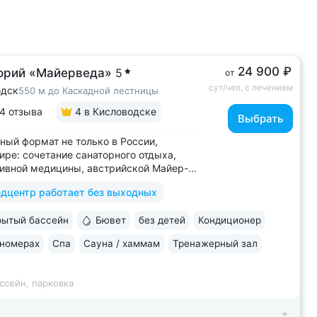
24 900 ₽
орий «Майерведа»
5
от
сут/чел, с лечением
одск
550 м до Каскадной лестницы
4 отзыва
4
в Кисловодске
Выбрать
ный формат не только в России,
мире: сочетание санаторного отдыха,
ивной медицины, австрийской Майер-
ы (оздоровление через
дцентр работает без выходных
овление ЖКТ), древнеиндийской
ы • Победитель международной премии
ытый бассейн
Бювет
без детей
Кондиционер
ld Luxury Awards. Премия «Вояж»
ий велнес-проект...
 номерах
Спа
Сауна / хаммам
Тренажерный зал
ссейн, парковка