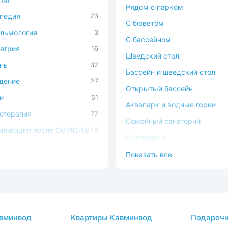
рат
Рядом с парком
педия
23
C бюветом
льмология
3
С бассейном
атрия
16
Шведский стол
нь
32
Бассейн и шведский стол
дение
27
Открытый бассейн
и
51
Аквапарк и водные горки
отерапия
72
Семейный санаторий
илитация после COVID-19
48
Спа-услуги
ечно-сосудистая
57
В окружении леса
Показать все
ема
Можно с животными
ема кровообращения
54
Доступная среда
процедуры
37
атология
2
вминвод
Квартиры Кавминвод
Подарочн
авы
26