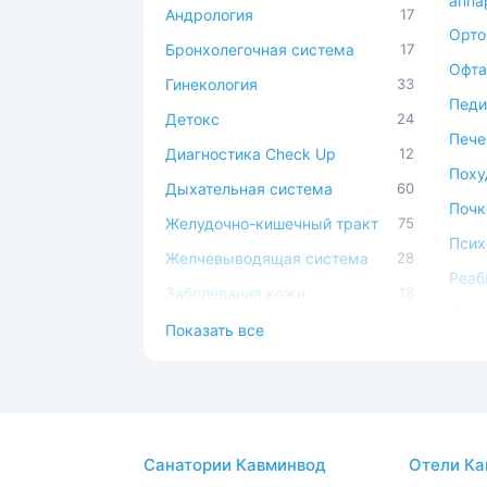
аппа
Андрология
17
Орто
Бронхолегочная система
17
Офта
Гинекология
33
Педи
Детокс
24
Пече
Диагностика Check Up
12
Поху
Дыхательная система
60
Почк
Желудочно-кишечный тракт
75
Псих
Желчевыводящая система
28
Реаб
Заболевания кожи
18
Серд
Иммунная система
49
Показать все
сист
Косметология
17
Сист
Костно-мышечная система
45
Спа-
ЛОР
44
Стом
Санатории Кавминвод
Отели Ка
Мочеполовая система
39
Суст