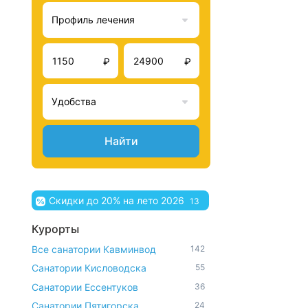
Профиль лечения
₽
₽
Удобства
Найти
Скидки до 20% на лето 2026
13
Курорты
Все санатории Кавминвод
142
Санатории Кисловодска
55
Санатории Ессентуков
36
Санатории Пятигорска
24