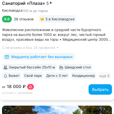
Санаторий «Плаза»
5
Кисловодск
100 м до парка
9.6
38 отзывов
3
в Кисловодске
Живописное расположение в средней части Курортного
парка на высоте более 1000 м: вокруг лес, чистый горный
воздух, красивые виды на горы • Медицинский центр 3000
кв.м. В штате 43 врача и 220 медспециалистов высокой
С лечением и без,
25 профилей
квалификации • Более 1000 видов диагностики и ДНК-
исследований. Есть диагностика...
Медцентр работает без выходных
Закрытый бассейн 25x10 м
Шведский стол
Бювет
Свой парк
Дети с 0 лет
Кондиционер
ещё 8
18 000 ₽
от
Выбрать
сут/чел, с лечением