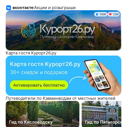
Акции и розыгрыши
100K
12М
Карта гостя Курорт26.ру
Путеводители по Кавминводам от местных жителей
Гид по Кисловодску
Гид по Пятигорску