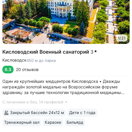
1
/
21
Кисловодский Военный санаторий
3
Кисловодск
450 м до парка
6.3
20 отзывов
Один из крупнейших медцентров Кисловодска • Дважды
награждён золотой медалью на Всероссийском форуме
здравниц: за лучшие технологии традиционной медицины
(2022 г.) и климатотерапии (2019 г.) • Монументальные
С лечением и без,
14 профилей
корпуса в духе «сталинского ампира»: бережно
отреставрированный памятник архитектуры...
Закрытый бассейн 24х12 м
Дети с 1 года
Тренажерный зал
Караоке
Бильярд