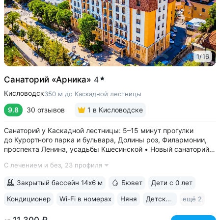
1
/
16
Санаторий «Арника»
4
Кисловодск
350 м до Каскадной лестницы
9.8
30 отзывов
1
в Кисловодске
Санаторий у Каскадной лестницы: 5–15 минут прогулки
до Курортного парка и бульвара, Долины роз, Филармонии,
проспекта Ленина, усадьбы Кшесинской • Новый санаторий,
открыт в 2018 году. 95% отзывов о санатории
С лечением и без,
23 профиля
положительные. Многие гости отмечают, что санаторий
превзошёл ожидания по уровню...
Закрытый бассейн 14х6 м
Бювет
Дети с 0 лет
Кондиционер
Wi-Fi в номерах
Няня
Детская комната
ещё 2