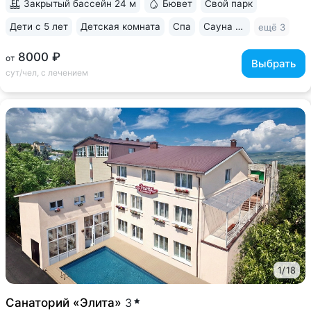
Закрытый бассейн 24 м
Бювет
Свой парк
Дети с 5 лет
Детская комната
Спа
Сауна / хаммам
ещё 3
8000 ₽
от
Выбрать
сут/чел, с лечением
1
/
18
Санаторий «Элита»
3