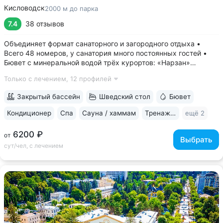
Кисловодск
2000 м до парка
7.4
38 отзывов
Объединяет формат санаторного и загородного отдыха •
Всего 48 номеров, у санатория много постоянных гостей •
Бювет с минеральной водой трёх курортов: «Нарзан»
(Кисловодск), «Ессентуки 4» и «Славяновская»
Только с лечением,
12 профилей
(Железноводск) • Номера отельного типа с хорошим
ремонтом, есть двухкомнатные апартаменты •...
Закрытый бассейн
Шведский стол
Бювет
Кондиционер
Спа
Сауна / хаммам
Тренажерный зал
ещё 2
6200 ₽
от
Выбрать
сут/чел, с лечением