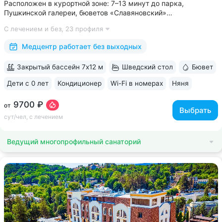
Расположен в курортной зоне: 7–13 минут до парка,
Пушкинской галереи, бюветов «Славяновский»
и «Смирновский» • Собственный бювет с минеральной водой
С лечением и без,
23 профиля
«Славяновская» • Все в одном здании: не нужно выходить
на улицу, чтобы получить лечение,...
Медцентр работает без выходных
Закрытый бассейн 7х12 м
Шведский стол
Бювет
Дети с 0 лет
Кондиционер
Wi-Fi в номерах
Няня
ещё 6
9700 ₽
от
Выбрать
сут/чел, с лечением
Ведущий многопрофильный санаторий