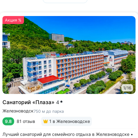
Акция %
1
/
16
Санаторий «Плаза»
4
Железноводск
750 м до парка
9.8
81 отзыв
1
в Железноводске
Лучший санаторий для семейного отдыха в Железноводске •