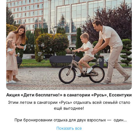
Акция «Дети бесплатно!» в санатории «Русь», Ессентуки
Этим летом в санатории «Русь» отдыхать всей семьёй стало
ещё выгоднее!
При бронировании отдыха для двух взрослых — один
ребёнок проживает
Весь период проживания должен пройти в даты 01 июня —
бесплатно
! Акция действует с 01 июня
Показать все
по 30 сентября, чтобы вы могли выбрать самые удобные даты
30 сентября 2026.
Рассчитаем цену со скидкой и забронируем отдых по
для поездки.