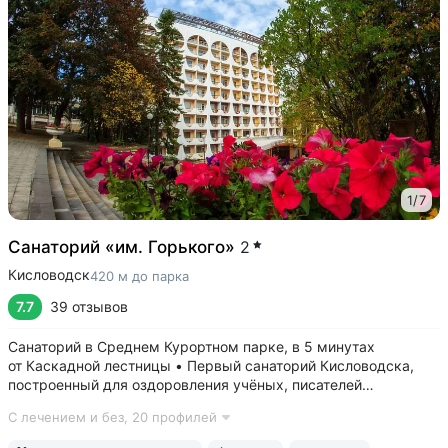
1
/
7
Санаторий «им. Горького»
2
Кисловодск
420 м до парка
7.7
39 отзывов
Санаторий в Среднем Курортном парке, в 5 минутах
от Каскадной лестницы • Первый санаторий Кисловодска,
построенный для оздоровления учёных, писателей
и артистов. Здесь отдыхали и лечились: Чуковский,
С лечением и без,
20 профилей
Ахматова, Станиславский, Вернадский, Маршак •
Собственный бювет с минеральной водой двух...