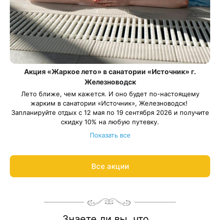
Акция «Жаркое лето» в санатории «Источник» г.
Железноводск
Лето ближе, чем кажется. И оно будет по-настоящему
жарким в санатории «Источник», Железноводск!
Запланируйте отдых с 12 мая по 19 сентября 2026 и получите
скидку 10% на любую путевку.
Весь период проживания должен пройти в период: 12 мая –
Показать все
19 сентября 2026 года.
Рассчитаем цену со скидкой и забронируем отдых по
акции:
8 800 700-15-77
.
Все акции
Знаете ли вы, что...