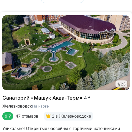
1
/
23
Санаторий «Машук Аква-Терм»
4
Железноводск
На карте
9.7
47 отзывов
2
в Железноводске
Уникально! Открытые бассейны с горячими источниками