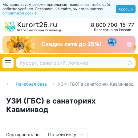
Мы используем рекомендательные технологии, чтобы сайт
работал удобнее. Оставаясь на сайте, вы соглашаетесь
Хорошо
с политикой cookie
8 800 700-15-77
Бесплатно по России
и
Лечебная база
УЗИ (ГБС) в санаториях Кавминвод
УЗИ (ГБС) в санаториях
Кавминвод
По рейтингу
Сортировать по: