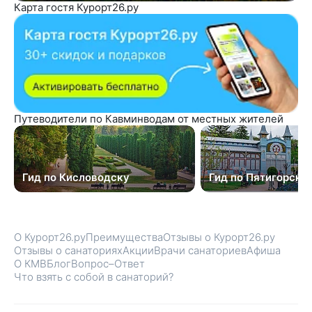
Карта гостя Курорт26.ру
Путеводители по Кавминводам от местных жителей
Гид по Кисловодску
Гид по Пятигорску
О Курорт26.ру
Преимущества
Отзывы о Курорт26.ру
Отзывы о санаториях
Акции
Врачи санаториев
Афиша
О КМВ
Блог
Вопрос–Ответ
Что взять с собой в санаторий?