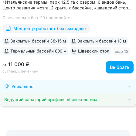
«Итальянские термы, парк 12,5 га с озером, 6 видов бань,
Центр развития мозга, 2 крытых бассейна, «шведский стол»
и детокс-зал, 24 программы лечения, EMS-тренировки,
С лечением и без,
29 профилей
большой спа-комплекс, вода «Легенда Кавказа» •
Расположен в уединенном...
Медцентр работает без выходных
Закрытый бассейн 38х15 м
Закрытый бассейн 13 м
Термальный бассейн 800 м
Шведский стол
ещё 12
11 000 ₽
от
Выбрать
сут/чел, с лечением
Уникально!
Ведущий санаторий профиля «Гинекология»