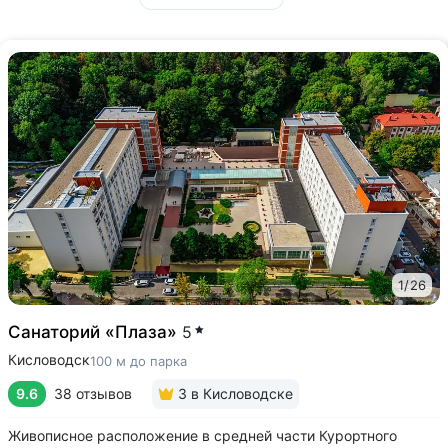
1
/
26
Санаторий «Плаза»
5
Кисловодск
100 м до парка
9.6
38 отзывов
3
в Кисловодске
Живописное расположение в средней части Курортного