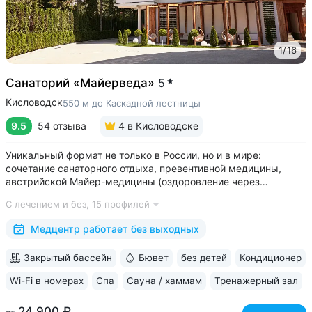
1
/
16
Санаторий «Майерведа»
5
Кисловодск
550 м до Каскадной лестницы
9.5
54 отзыва
4
в Кисловодске
Уникальный формат не только в России, но и в мире:
сочетание санаторного отдыха, превентивной медицины,
австрийской Майер-медицины (оздоровление через
восстановление ЖКТ), древнеиндийской Аюрведы •
С лечением и без,
15 профилей
Победитель международной премии The World Luxury Awards.
Премия «Вояж» за лучший велнес-проект...
Медцентр работает без выходных
Закрытый бассейн
Бювет
без детей
Кондиционер
Wi-Fi в номерах
Спа
Сауна / хаммам
Тренажерный зал
24 900 ₽