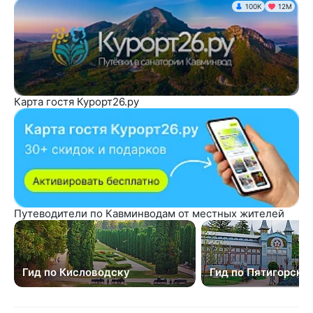
100K
12М
Карта гостя Курорт26.ру
Путеводители по Кавминводам от местных жителей
Гид по Кисловодску
Гид по Пятигорску