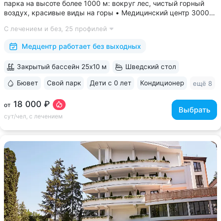
парка на высоте более 1000 м: вокруг лес, чистый горный
воздух, красивые виды на горы • Медицинский центр 3000
кв.м. В штате 43 врача и 220 медспециалистов высокой
С лечением и без,
25 профилей
квалификации • Более 1000 видов диагностики и ДНК-
исследований. Есть диагностика...
Медцентр работает без выходных
Закрытый бассейн 25x10 м
Шведский стол
Бювет
Свой парк
Дети с 0 лет
Кондиционер
ещё 8
18 000 ₽
от
Выбрать
сут/чел, с лечением