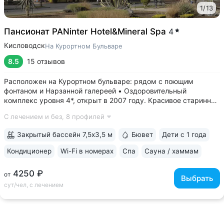
1
/
13
Пансионат PANinter Hotel&Mineral Spa
4
Кисловодск
На Курортном Бульваре
8.5
15 отзывов
Расположен на Курортном бульваре: рядом с поющим
фонтаном и Нарзанной галереей • Оздоровительный
комплекс уровня 4*, открыт в 2007 году. Красивое старинное
здание — особняк постройки начала 20 века • Номера
С лечением и без,
8 профилей
с видом на главную улицу города. Во всех номерах:
звуконепроницаемые стеклопакеты,...
Закрытый бассейн 7,5х3,5 м
Бювет
Дети с 1 года
Кондиционер
Wi-Fi в номерах
Спа
Сауна / хаммам
4250 ₽
от
Выбрать
сут/чел, с лечением