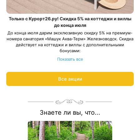
Только с Курорт26.ру! Скидка 5% на коттеджи и виллы
до конца июля
До конца июля дарим эксклюзивную скидку 5% на премиум-
номера санатория «Машук Аква-Терм» Железноводск. Скидка
действует на коттеджи и виллы с дополнительными
бонусами:
Номера Cottage 4*. Уютный номер на первом или втором
Показать все
этаже коттеджа с камином или террасой. В подарок — 2
посещения «Итальянских терм».
Номера «Итальянские виллы» 5*. Собственная вилла с
Все акции
Период действия акции: с 11 июля по 31 июля 2026 года. Если
открытым бассейном, террасой и гостиной с камином.
путёвка включает переходные даты: цена рассчитывается со
Безлимитное посещение «Итальянских терм». Трансфер на
скидкой на период акции, остальные даты — по
электрокаре до ресторана и на процедуры.
стандартному тарифу.
Рассчитаем цену со скидкой и забронируем отдых по
акции:
8 800 700-15-77
.
Знаете ли вы, что...