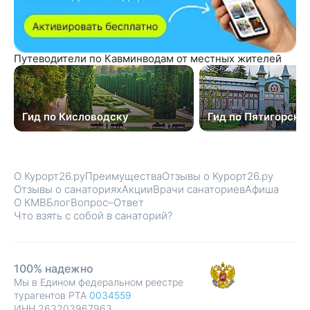
Путеводители по Кавминводам от местных жителей
Гид по Кисловодску
Гид по Пятигорску
О Курорт26.ру
Преимущества
Отзывы о Курорт26.ру
Отзывы о санаториях
Акции
Врачи санаториев
Афиша
О КМВ
Блог
Вопрос–Ответ
Что взять с собой в санаторий?
100% надежно
Мы в Едином федеральном реестре
турагентов РТА
0034559
ИНН 263203967963