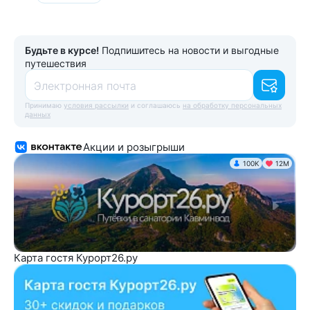
Будьте в курсе!
Подпишитесь на новости и выгодные
путешествия
Электронная почта
Принимаю
условия рассылки
и соглашаюсь
на обработку персональных
данных
Акции и розыгрыши
100K
12М
Карта гостя Курорт26.ру