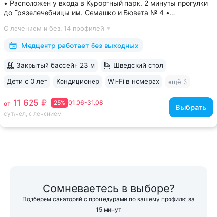
• Расположен у входа в Курортный парк. 2 минуты прогулки
до Грязелечебницы им. Семашко и Бювета № 4 •
Акватермальная зона: бассейн с водопадом, финская сауна.
С лечением и без,
14 профилей
Бесплатное посещение включено во все виды путёвок •
Трёхразовое питание...
Медцентр работает без выходных
Закрытый бассейн 23 м
Шведский стол
Дети с 0 лет
Кондиционер
Wi-Fi в номерах
ещё 3
11 625 ₽
25%
01.06-31.08
от
Выбрать
сут/чел, с лечением
Сомневаетесь в выборе?
Подберем санаторий с процедурами по вашему профилю за
15 минут