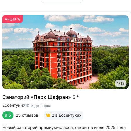
Акция %
1
/
13
Санаторий «Парк Шафран»
5
Ессентуки
210 м до парка
9.5
25 отзывов
2
в Ессентуках
Новый санаторий премиум-класса, открыт в июле 2025 года