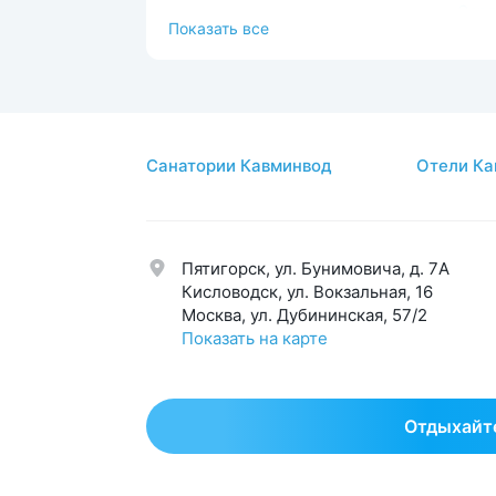
Серд
Иммунная система
49
Показать все
сист
Косметология
17
Сист
Костно-мышечная система
44
Спа-
ЛОР
44
Стом
Санатории Кавминвод
Отели Ка
Мочеполовая система
39
Суст
Нервная система
58
Урол
Обмен веществ
42
Эндо
Пятигорск, ул. Бунимовича, д. 7A
Общетерапевтический
123
Эсте
Кисловодск, ул. Вокзальная, 16
Москва, ул. Дубининская, 57/2
Показать на карте
Отдыхайте