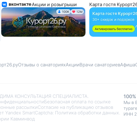
Акции и розыгрыши
Карта гостя Курорт26
100K
12М
орт26.ру
Отзывы о санаториях
Акции
Врачи санаториев
Афиша
ДИМА КОНСУЛЬТАЦИЯ СПЕЦИАЛИСТА.
100%
онфиденциальности
Безопасная оплата по ссылке
Мы в 
онные рассылки
Согласие на публикацию отзывов
тураг
ет Yandex SmartCaptcha:
Политика обработки данных
.
ИНН 
тории Кавминвод