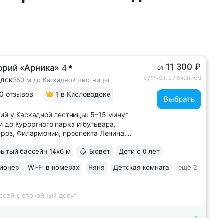
11 300 ₽
орий «Арника»
4
от
сут/чел, с лечением
одск
350 м до Каскадной лестницы
0 отзывов
1
в Кисловодске
Выбрать
ий у Каскадной лестницы: 5–15 минут
и до Курортного парка и бульвара,
роз, Филармонии, проспекта Ленина,
 Кшесинской • Новый санаторий,
ытый бассейн 14х6 м
Бювет
Дети с 0 лет
в 2018 году. 95% отзывов о санатории
ельные. Многие гости отмечают, что
ионер
Wi-Fi в номерах
Няня
Детская комната
ещё 2
ий превзошёл ожидания по уровню...
ссейн, спокойный досуг