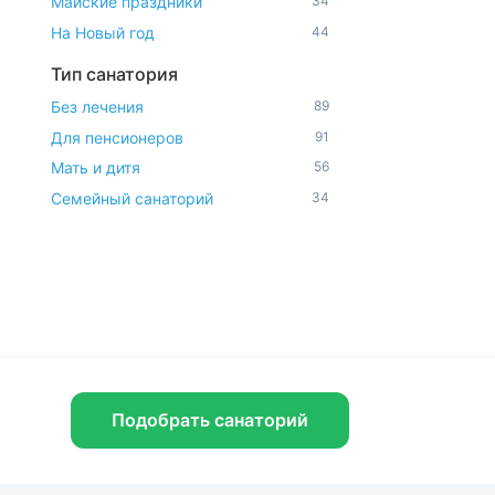
Майские праздники
34
На Новый год
44
Тип санатория
Без лечения
89
Для пенсионеров
91
Мать и дитя
56
Семейный санаторий
34
Пансионат с лечением
10
Всё включено
5
Детские санатории
7
Рейтинги и акции
ТОП-10
10
Горящие путевки
34
Подобрать санаторий
Последние номера
22
С кэшбеком
84