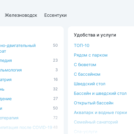
Железноводск
Ессентуки
Удобства и услуги
но-двигательный
50
ТОП-10
рат
Рядом с парком
педия
23
C бюветом
льмология
3
С бассейном
атрия
16
Шведский стол
нь
32
Бассейн и шведский стол
дение
27
Открытый бассейн
и
50
Аквапарк и водные горки
отерапия
72
Семейный санаторий
илитация после COVID-19
48
Спа-услуги