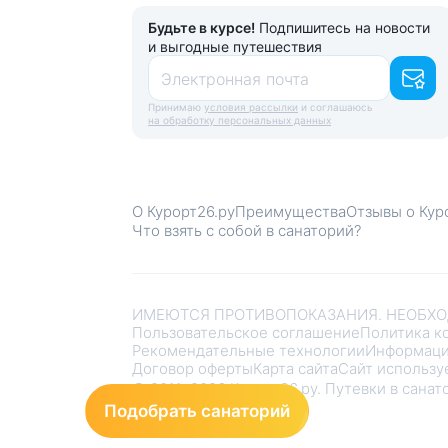
Будьте в курсе!
Подпишитесь на новости
и выгодные путешествия
Электронная почта
Принимаю
условия рассылки
и соглашаюсь
на обработку персональных данных
О Курорт26.ру
Преимущества
Отзывы о Кур
Что взять с собой в санаторий?
ИМЕЮТСЯ ПРОТИВОПОКАЗАНИЯ. НЕОБХО
Пользовательское соглашение
Политика к
Рекомендательные технологии
Информаци
Договор оферты
Карта сайта
Сайт использу
© 2011–2026 Курорт26.ру. Путевки в сана
Подобрать санаторий