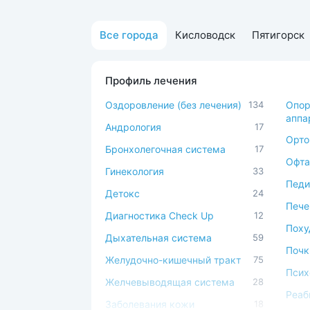
Все города
Кисловодск
Пятигорск
Профиль лечения
Оздоровление (без лечения)
134
Опор
аппа
Андрология
17
Орто
Бронхолегочная система
17
Офта
Гинекология
33
Педи
Детокс
24
Пече
Диагностика Check Up
12
Поху
Дыхательная система
59
Почк
Желудочно-кишечный тракт
75
Псих
Желчевыводящая система
28
Реаб
Заболевания кожи
18