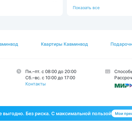
ечно-сосудистая
56
В окружении леса
Показать все
ема
Можно с животными
ема кровообращения
54
Доступная среда
процедуры
37
атология
2
вминвод
Квартиры Кавминвод
Подарочн
авы
26
огия
34
кринная система
33
Пн.–пт. с 08:00 до 20:00
Способ
тическая гинекология
1
Cб.–вс. с 10:00 до 17:00
Рассроч
Контакты
 выгодно. Без риска. С максимальной пользой
Мои пре