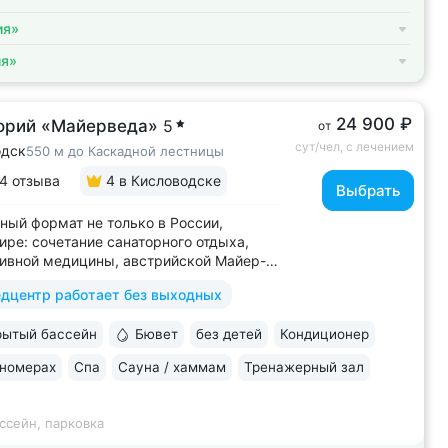
ия»
ия»
24 900 ₽
орий «Майерведа»
5
от
сут/чел, с лечением
одск
550 м до Каскадной лестницы
4 отзыва
4
в Кисловодске
Выбрать
ный формат не только в России,
мире: сочетание санаторного отдыха,
ивной медицины, австрийской Майер-
ы (оздоровление через
дцентр работает без выходных
овление ЖКТ), древнеиндийской
ы • Победитель международной премии
ытый бассейн
Бювет
без детей
Кондиционер
ld Luxury Awards. Премия «Вояж»
ий велнес-проект...
 номерах
Спа
Сауна / хаммам
Тренажерный зал
ссейн, парковка