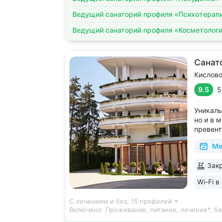
Ведущий санаторий профиля «Психотерап
Ведущий санаторий профиля «Косметолог
Санат
Кислов
9.5
5
Уникаль
но и в 
превент
медицин
Ме
восстан
Аюрвед
Закр
The Wor
за лучш
Wi-Fi в
С лечением и без,
15 профилей
Включено:
Проживание, питание, лечение*, ба