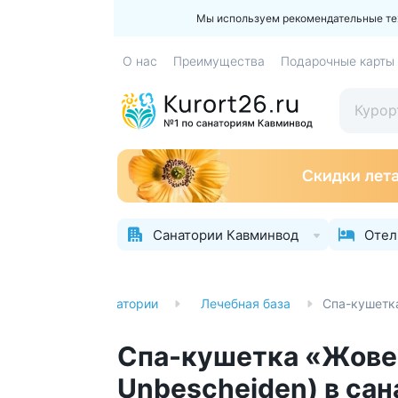
Мы используем рекомендательные техн
О нас
Преимущества
Подарочные карты
Санатории Кавминвод
Отел
Главная
Санатории
Лечебная база
Спа-кушетка
Спа-кушетка «Жове
Unbescheiden) в са