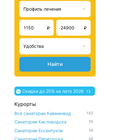
Профиль лечения
₽
₽
Удобства
Найти
Скидки до 20% на лето 2026
13
Курорты
Все санатории Кавминвод
142
Санатории Кисловодска
55
Санатории Ессентуков
36
Санатории Пятигорска
24