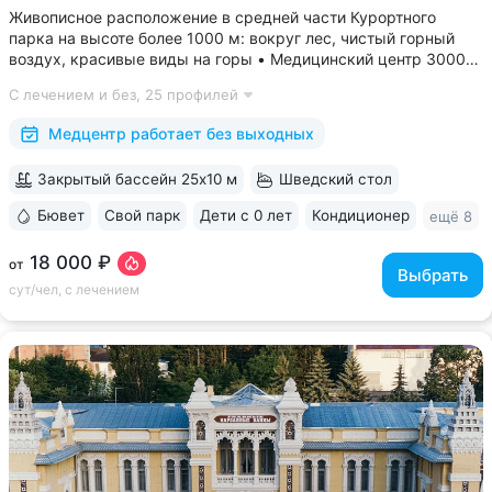
Живописное расположение в средней части Курортного
парка на высоте более 1000 м: вокруг лес, чистый горный
воздух, красивые виды на горы • Медицинский центр 3000
кв.м. В штате 43 врача и 220 медспециалистов высокой
С лечением и без,
25 профилей
квалификации • Более 1000 видов диагностики и ДНК-
исследований. Есть диагностика...
Медцентр работает без выходных
Закрытый бассейн 25x10 м
Шведский стол
Бювет
Свой парк
Дети с 0 лет
Кондиционер
ещё 8
18 000 ₽
от
Выбрать
сут/чел, с лечением