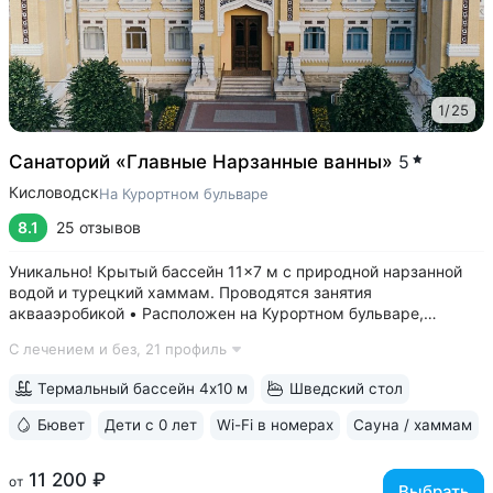
1
/
25
Санаторий «Главные Нарзанные ванны»
5
Кисловодск
На Курортном бульваре
8.1
25 отзывов
Уникально! Крытый бассейн 11×7 м с природной нарзанной
водой и турецкий хаммам. Проводятся занятия
аквааэробикой • Расположен на Курортном бульваре,
в 3 минутах от Нарзанной галереи и Курортного парка •
С лечением и без,
21 профиль
Главные нарзанные ванны — памятник архитектуры
федерального значения, одно из самых...
Термальный бассейн 4х10 м
Шведский стол
Бювет
Дети с 0 лет
Wi-Fi в номерах
Сауна / хаммам
11 200 ₽
от
Выбрать