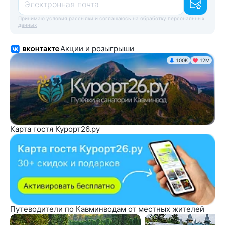
Электронная почта
Принимаю
условия рассылки
и соглашаюсь
на обработку персональных
данных
Акции и розыгрыши
100K
12М
Карта гостя Курорт26.ру
Путеводители по Кавминводам от местных жителей