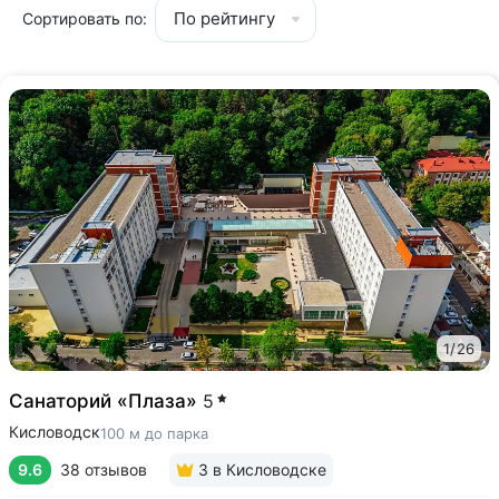
По рейтингу
Сортировать по:
1
/
26
Санаторий «Плаза»
5
Кисловодск
100 м до парка
9.6
38 отзывов
3
в Кисловодске