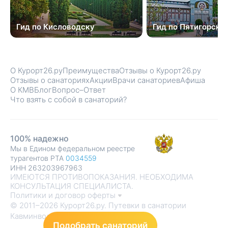
Гид по Кисловодску
Гид по Пятигорску
О Курорт26.ру
Преимущества
Отзывы о Курорт26.ру
Отзывы о санаториях
Акции
Врачи санаториев
Афиша
О КМВ
Блог
Вопрос–Ответ
Что взять с собой в санаторий?
100% надежно
Мы в Едином федеральном реестре
турагентов РТА
0034559
ИНН 263203967963
ИМЕЮТСЯ ПРОТИВОПОКАЗАНИЯ. НЕОБХОДИМА
КОНСУЛЬТАЦИЯ СПЕЦИАЛИСТА.
Политики и договор оферты
© 2011–2026 Курорт26.ру. Путевки в санатории
Кавминвод
Подобрать санаторий